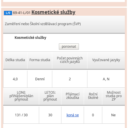
Kosmetické služby
69-41-L/01
L/0
Zaměření nebo Školní vzdělávací program (ŠVP)
Kosmetické služby
porovnat
Počet povinných
Délka studia
Forma studia
Vyučované jazyky
cizích jazyků
4,0
Denní
2
A, N
LONI:
LETOS:
Možnost
Přijímací
Roční
přihlášení/plán
plán
studia pro
zkouška
školné
přijmout
přijmout
ZP
131 / 30
30
koná se
0
Ne