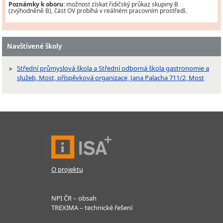
Poznámky k oboru:
možnost získat řidičský průkaz skupiny B
(zvýhodněně B), část OV probíhá v reálném pracovním prostředí.
Navštívené školy
Střední průmyslová škola a Střední odborná škola gastronomie a
služeb, Most, příspěvková organizace, Jana Palacha 711/2, Most
O projektu
NPI ČR – obsah
TREXIMA – technické řešení