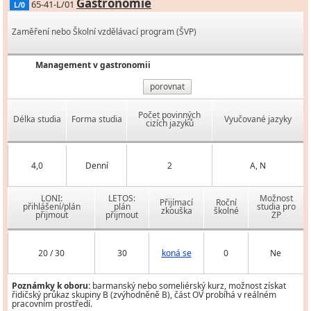
Gastronomie
65-41-L/01
L/0
Zaměření nebo Školní vzdělávací program (ŠVP)
Management v gastronomii
porovnat
Počet povinných
Délka studia
Forma studia
Vyučované jazyky
cizích jazyků
4,0
Denní
2
A, N
LONI:
LETOS:
Možnost
Přijímací
Roční
přihlášení/plán
plán
studia pro
zkouška
školné
přijmout
přijmout
ZP
20 / 30
30
koná se
0
Ne
Poznámky k oboru:
barmanský nebo someliérský kurz, možnost získat
řidičský průkaz skupiny B (zvýhodněně B), část OV probíhá v reálném
pracovním prostředí.