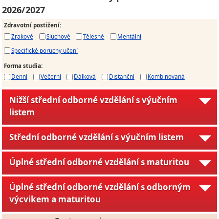
2026/2027
Zdravotní postižení
:
Zrakové
Sluchové
Tělesné
Mentální
Specifické poruchy učení
Forma studia
:
Denní
Večerní
Dálková
Distanční
Kombinovaná
Nižší střední odborné vzdělání s výučním
listem
Střední odborné vzdělání s výučním listem
Úplné střední odborné vzdělání s maturitou
Úplné střední odborné vzdělání s odborným
výcvikem a maturitou