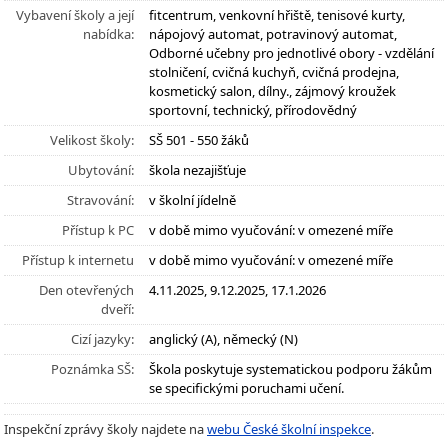
Vybavení školy a její
fitcentrum, venkovní hřiště, tenisové kurty,
nabídka:
nápojový automat, potravinový automat,
Odborné učebny pro jednotlivé obory - vzdělání
stolničení, cvičná kuchyň, cvičná prodejna,
kosmetický salon, dílny., zájmový kroužek
sportovní, technický, přírodovědný
Velikost školy:
SŠ 501 - 550 žáků
Ubytování:
škola nezajišťuje
Stravování:
v školní jídelně
Přístup k PC
v době mimo vyučování: v omezené míře
Přístup k internetu
v době mimo vyučování: v omezené míře
Den otevřených
4.11.2025, 9.12.2025, 17.1.2026
dveří:
Cizí jazyky:
anglický (A), německý (N)
Poznámka SŠ:
Škola poskytuje systematickou podporu žákům
se specifickými poruchami učení.
Inspekční zprávy školy najdete na
webu České školní inspekce
.