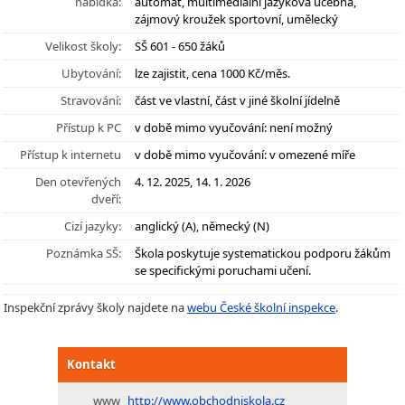
nabídka:
automat, multimediální jazyková učebna,
zájmový kroužek sportovní, umělecký
Velikost školy:
SŠ 601 - 650 žáků
Ubytování:
lze zajistit, cena 1000 Kč/měs.
Stravování:
část ve vlastní, část v jiné školní jídelně
Přístup k PC
v době mimo vyučování: není možný
Přístup k internetu
v době mimo vyučování: v omezené míře
Den otevřených
4. 12. 2025, 14. 1. 2026
dveří:
Cizí jazyky:
anglický (A), německý (N)
Poznámka SŠ:
Škola poskytuje systematickou podporu žákům
se specifickými poruchami učení.
Inspekční zprávy školy najdete na
webu České školní inspekce
.
Kontakt
www
http://www.obchodniskola.cz