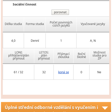
Sociální činnost
porovnat
Počet povinných
Délka studia
Forma studia
Vyučované jazyky
cizích jazyků
4,0
Denní
1
A, N
LONI:
LETOS:
Možnost
Přijímací
Roční
přihlášení/plán
plán
studia pro
zkouška
školné
přijmout
přijmout
ZP
61 / 32
32
koná se
0
Ne
Úplné střední odborné vzdělání s vyučením i