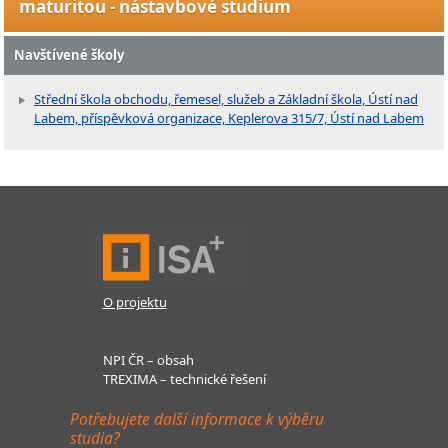
maturitou - nástavbové studium
Navštívené školy
Střední škola obchodu, řemesel, služeb a Základní škola, Ústí nad
Labem, příspěvková organizace, Keplerova 315/7, Ústí nad Labem
O projektu
NPI ČR – obsah
TREXIMA – technické řešení
Potřebujete další informace k výběru
studia?