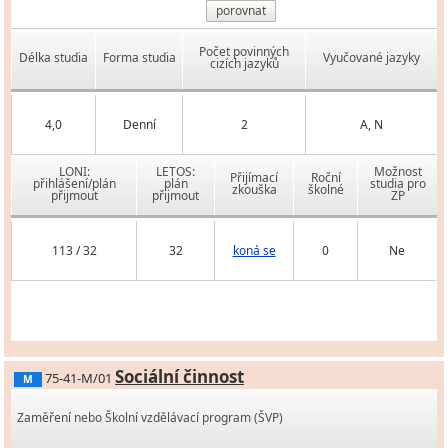
porovnat
Počet povinných
Délka studia
Forma studia
Vyučované jazyky
cizích jazyků
4,0
Denní
2
A, N
LONI:
LETOS:
Možnost
Přijímací
Roční
přihlášení/plán
plán
studia pro
zkouška
školné
přijmout
přijmout
ZP
113 / 32
32
koná se
0
Ne
Sociální činnost
75-41-M/01
M
Zaměření nebo Školní vzdělávací program (ŠVP)