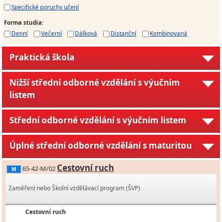
Specifické poruchy učení
Forma studia
:
Denní
Večerní
Dálková
Distanční
Kombinovaná
Praktická škola
Nižší střední odborné vzdělání s výučním
listem
Střední odborné vzdělání s výučním listem
Úplné střední odborné vzdělání s maturitou
Cestovní ruch
65-42-M/02
M
Zaměření nebo Školní vzdělávací program (ŠVP)
Cestovní ruch