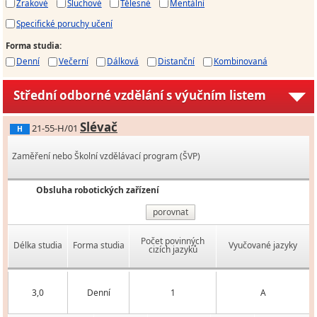
Zrakové
Sluchové
Tělesné
Mentální
Specifické poruchy učení
Forma studia
:
Denní
Večerní
Dálková
Distanční
Kombinovaná
Střední odborné vzdělání s výučním listem
Slévač
21-55-H/01
H
Zaměření nebo Školní vzdělávací program (ŠVP)
Obsluha robotických zařízení
porovnat
Počet povinných
Délka studia
Forma studia
Vyučované jazyky
cizích jazyků
3,0
Denní
1
A