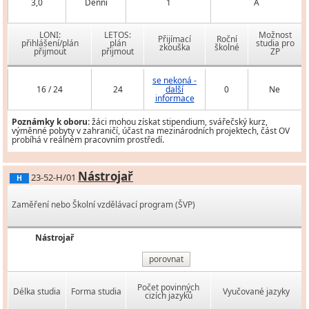
3,0
Denní
1
A
LONI:
LETOS:
Možnost
Přijímací
Roční
přihlášení/plán
plán
studia pro
zkouška
školné
přijmout
přijmout
ZP
se nekoná -
16 / 24
24
další
0
Ne
informace
Poznámky k oboru:
žáci mohou získat stipendium, svářečský kurz,
výměnné pobyty v zahraničí, účast na mezinárodních projektech, část OV
probíhá v reálném pracovním prostředí.
Nástrojař
23-52-H/01
H
Zaměření nebo Školní vzdělávací program (ŠVP)
Nástrojař
porovnat
Počet povinných
Délka studia
Forma studia
Vyučované jazyky
cizích jazyků