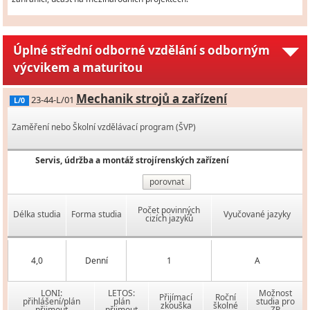
Úplné střední odborné vzdělání s odborným
výcvikem a maturitou
Mechanik strojů a zařízení
23-44-L/01
L/0
Zaměření nebo Školní vzdělávací program (ŠVP)
Servis, údržba a montáž strojírenských zařízení
porovnat
Počet povinných
Délka studia
Forma studia
Vyučované jazyky
cizích jazyků
4,0
Denní
1
A
LONI:
LETOS:
Možnost
Přijímací
Roční
přihlášení/plán
plán
studia pro
zkouška
školné
přijmout
přijmout
ZP