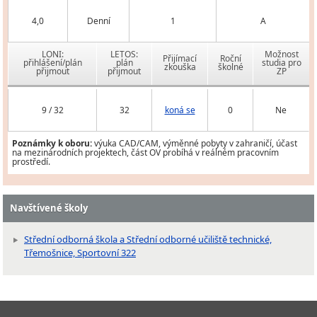
4,0
Denní
1
A
LONI:
LETOS:
Možnost
Přijímací
Roční
přihlášení/plán
plán
studia pro
zkouška
školné
přijmout
přijmout
ZP
9 / 32
32
koná se
0
Ne
Poznámky k oboru:
výuka CAD/CAM, výměnné pobyty v zahraničí, účast
na mezinárodních projektech, část OV probíhá v reálném pracovním
prostředí.
Navštívené školy
Střední odborná škola a Střední odborné učiliště technické,
Třemošnice, Sportovní 322