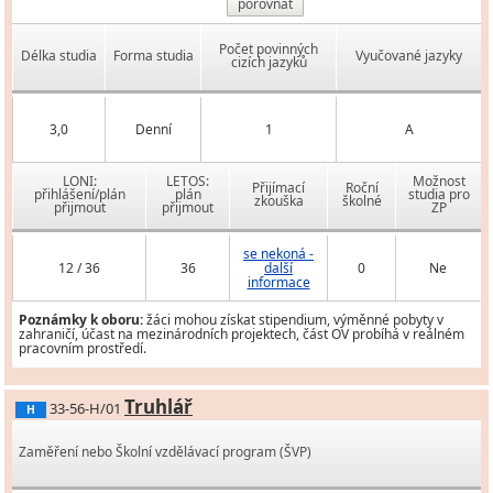
porovnat
Počet povinných
Délka studia
Forma studia
Vyučované jazyky
cizích jazyků
3,0
Denní
1
A
LONI:
LETOS:
Možnost
Přijímací
Roční
přihlášení/plán
plán
studia pro
zkouška
školné
přijmout
přijmout
ZP
se nekoná -
12 / 36
36
další
0
Ne
informace
Poznámky k oboru:
žáci mohou získat stipendium, výměnné pobyty v
zahraničí, účast na mezinárodních projektech, část OV probíhá v reálném
pracovním prostředí.
Truhlář
33-56-H/01
H
Zaměření nebo Školní vzdělávací program (ŠVP)