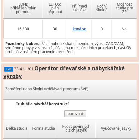
LONI:
LETOS:
Možnost
Přijímací
Roční
přihlášení/plán
plán
studia pro
zkouška
školné
přijmout
přijmout
ZP
16 / 30
30
koná se
0
Ne
Poznámky k oboru:
žáci mohou získat stipendium, výuka CAD/CAM,
výměnné pobyty v zahraničí, účast na mezinárodních projektech, část OV
probíhá v reálném pracovním prostředí.
Operátor dřevařské a nábytkářské
33-41-L/01
L/0
výroby
Zaměření nebo Školní vzdělávací program (ŠVP)
Truhlář a návrhář konstrukcí
porovnat
Počet povinných
Délka studia
Forma studia
Vyučované jazyky
cizích jazyků