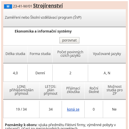
Strojírenství
23-41-M/01
M
Zaměření nebo Školní vzdělávací program (ŠVP)
Ekonomika a informační systémy
porovnat
Počet povinných
Délka studia
Forma studia
Vyučované jazyky
cizích jazyků
4,0
Denní
2
A, N
LONI:
LETOS:
Možnost
Přijímací
Roční
přihlášení/plán
plán
studia pro
zkouška
školné
přijmout
přijmout
ZP
19 / 34
34
koná se
0
Ne
Poznámky k oboru:
výuka předmětu Fiktivní firmy, výměnné pobyty v
zahraničí, účast na mezinárodních projektech.