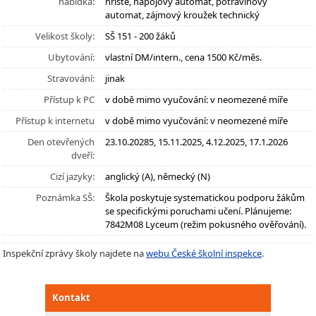
nabídka:
hřiště, nápojový automat, potravinový
automat, zájmový kroužek technický
Velikost školy:
SŠ 151 - 200 žáků
Ubytování:
vlastní DM/intern., cena 1500 Kč/měs.
Stravování:
jinak
Přístup k PC
v době mimo vyučování: v neomezené míře
Přístup k internetu
v době mimo vyučování: v neomezené míře
Den otevřených
23.10.20285, 15.11.2025, 4.12.2025, 17.1.2026
dveří:
Cizí jazyky:
anglický (A), německý (N)
Poznámka SŠ:
Škola poskytuje systematickou podporu žákům
se specifickými poruchami učení. Plánujeme:
7842M08 Lyceum (režim pokusného ověřování).
Inspekční zprávy školy najdete na
webu České školní inspekce
.
Kontakt