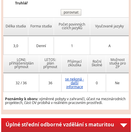
Truhlář
porovnat
Počet povinných
Délka studia
Forma studia
Vyučované jazyky
cizích jazyků
3,0
Denní
1
A
LONI:
LETOS:
Možnost
Přijímací
Roční
přihlášení/plán
plán
studia pro
zkouška
školné
přijmout
přijmout
ZP
se nekoná -
32 / 36
36
další
0
Ne
informace
Poznámky k oboru:
výměnné pobyty v zahraničí, účast na mezinárodních
projektech, část OV probíhá v reálném pracovním prostředí.
Úplné střední odborné vzdělání s maturitou