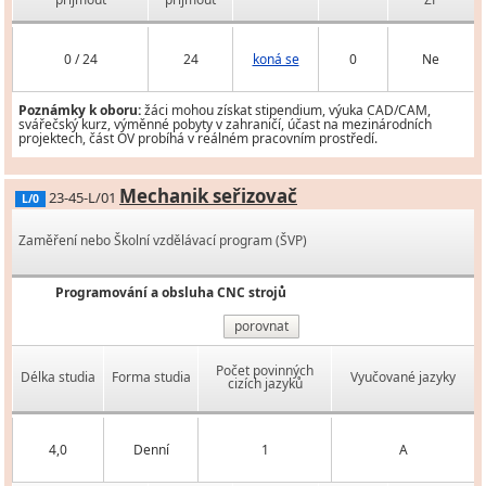
0 / 24
24
koná se
0
Ne
Poznámky k oboru:
žáci mohou získat stipendium, výuka CAD/CAM,
svářečský kurz, výměnné pobyty v zahraničí, účast na mezinárodních
projektech, část OV probíhá v reálném pracovním prostředí.
Mechanik seřizovač
23-45-L/01
L/0
Zaměření nebo Školní vzdělávací program (ŠVP)
Programování a obsluha CNC strojů
porovnat
Počet povinných
Délka studia
Forma studia
Vyučované jazyky
cizích jazyků
4,0
Denní
1
A