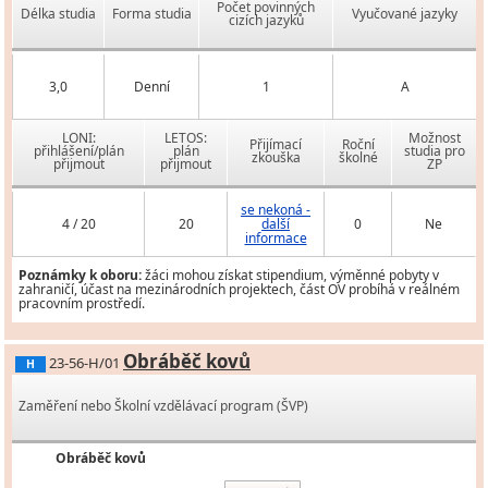
Počet povinných
Délka studia
Forma studia
Vyučované jazyky
cizích jazyků
3,0
Denní
1
A
LONI:
LETOS:
Možnost
Přijímací
Roční
přihlášení/plán
plán
studia pro
zkouška
školné
přijmout
přijmout
ZP
se nekoná -
4 / 20
20
další
0
Ne
informace
Poznámky k oboru:
žáci mohou získat stipendium, výměnné pobyty v
zahraničí, účast na mezinárodních projektech, část OV probíhá v reálném
pracovním prostředí.
Obráběč kovů
23-56-H/01
H
Zaměření nebo Školní vzdělávací program (ŠVP)
Obráběč kovů