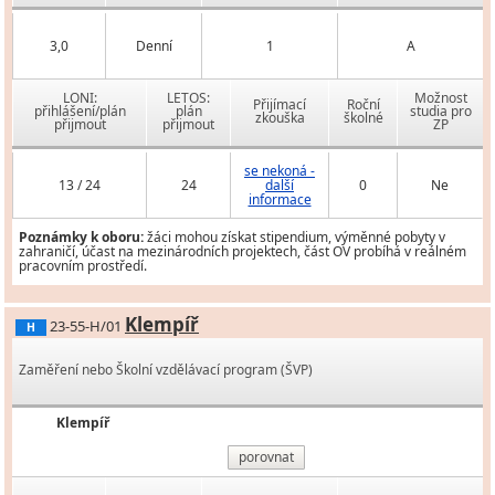
3,0
Denní
1
A
LONI:
LETOS:
Možnost
Přijímací
Roční
přihlášení/plán
plán
studia pro
zkouška
školné
přijmout
přijmout
ZP
se nekoná -
13 / 24
24
další
0
Ne
informace
Poznámky k oboru:
žáci mohou získat stipendium, výměnné pobyty v
zahraničí, účast na mezinárodních projektech, část OV probíhá v reálném
pracovním prostředí.
Klempíř
23-55-H/01
H
Zaměření nebo Školní vzdělávací program (ŠVP)
Klempíř
porovnat