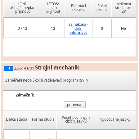
LONI:
LETOS:
Možnost
Přijímací
Roční
přihlášení/plán
plán
studia pro
zkouška
školné
přijmout
přijmout
ZP
se nekoná -
0 / 12
12
další
0
Ne
informace
Strojní mechanik
23-51-H/01
H
Zaměření nebo Školní vzdělávací program (ŠVP)
Zámečník
porovnat
Počet povinných
Délka studia
Forma studia
Vyučované jazyky
cizích jazyků