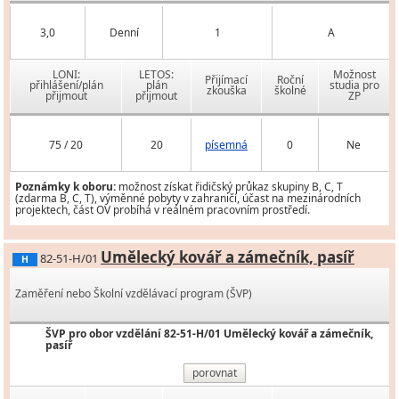
3,0
Denní
1
A
LONI:
LETOS:
Možnost
Přijímací
Roční
přihlášení/plán
plán
studia pro
zkouška
školné
přijmout
přijmout
ZP
75 / 20
20
písemná
0
Ne
Poznámky k oboru:
možnost získat řidičský průkaz skupiny B, C, T
(zdarma B, C, T), výměnné pobyty v zahraničí, účast na mezinárodních
projektech, část OV probíhá v reálném pracovním prostředí.
Umělecký kovář a zámečník, pasíř
82-51-H/01
H
Zaměření nebo Školní vzdělávací program (ŠVP)
ŠVP pro obor vzdělání 82-51-H/01 Umělecký kovář a zámečník,
pasíř
porovnat