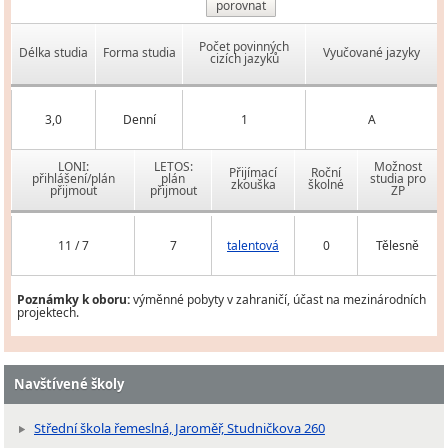
porovnat
Počet povinných
Délka studia
Forma studia
Vyučované jazyky
cizích jazyků
3,0
Denní
1
A
LONI:
LETOS:
Možnost
Přijímací
Roční
přihlášení/plán
plán
studia pro
zkouška
školné
přijmout
přijmout
ZP
11 / 7
7
talentová
0
Tělesně
Poznámky k oboru:
výměnné pobyty v zahraničí, účast na mezinárodních
projektech.
Navštívené školy
Střední škola řemeslná, Jaroměř, Studničkova 260