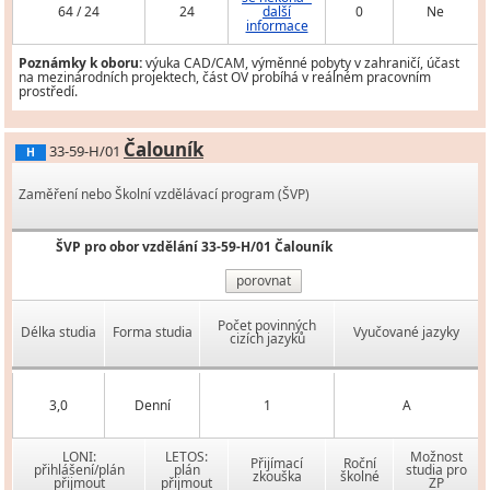
64 / 24
24
další
0
Ne
informace
Poznámky k oboru:
výuka CAD/CAM, výměnné pobyty v zahraničí, účast
na mezinárodních projektech, část OV probíhá v reálném pracovním
prostředí.
Čalouník
33-59-H/01
H
Zaměření nebo Školní vzdělávací program (ŠVP)
ŠVP pro obor vzdělání 33-59-H/01 Čalouník
porovnat
Počet povinných
Délka studia
Forma studia
Vyučované jazyky
cizích jazyků
3,0
Denní
1
A
LONI:
LETOS:
Možnost
Přijímací
Roční
přihlášení/plán
plán
studia pro
zkouška
školné
přijmout
přijmout
ZP