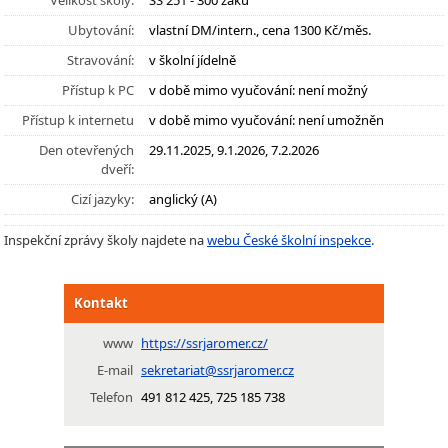
Velikost školy:
SŠ 251 - 300 žáků
Ubytování:
vlastní DM/intern., cena 1300 Kč/měs.
Stravování:
v školní jídelně
Přístup k PC
v době mimo vyučování: není možný
Přístup k internetu
v době mimo vyučování: není umožněn
Den otevřených
29.11.2025, 9.1.2026, 7.2.2026
dveří:
Cizí jazyky:
anglický (A)
Inspekční zprávy školy najdete na
webu České školní inspekce
.
Kontakt
www
https://ssrjaromer.cz/
E-mail
sekretariat@ssrjaromer.cz
Telefon
491 812 425, 725 185 738