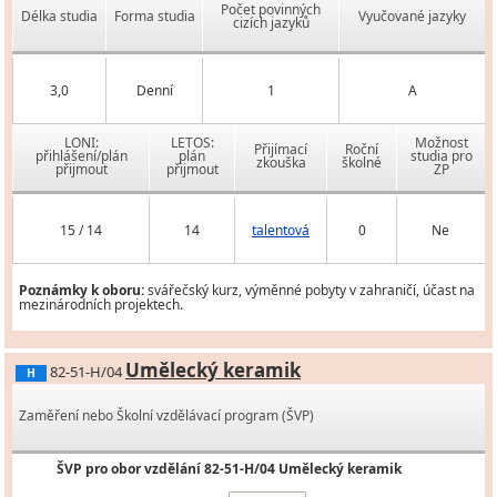
Počet povinných
Délka studia
Forma studia
Vyučované jazyky
cizích jazyků
3,0
Denní
1
A
LONI:
LETOS:
Možnost
Přijímací
Roční
přihlášení/plán
plán
studia pro
zkouška
školné
přijmout
přijmout
ZP
15 / 14
14
talentová
0
Ne
Poznámky k oboru:
svářečský kurz, výměnné pobyty v zahraničí, účast na
mezinárodních projektech.
Umělecký keramik
82-51-H/04
H
Zaměření nebo Školní vzdělávací program (ŠVP)
ŠVP pro obor vzdělání 82-51-H/04 Umělecký keramik