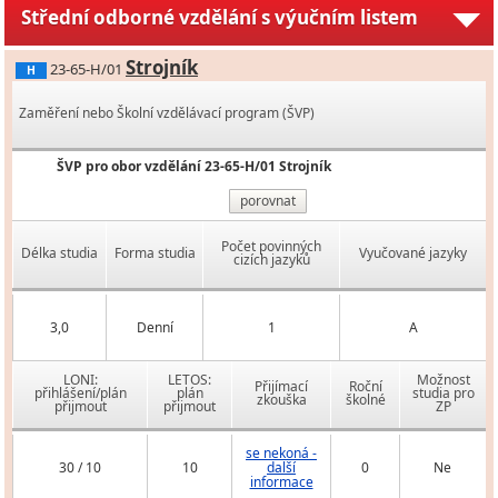
Střední odborné vzdělání s výučním listem
Strojník
23-65-H/01
H
Zaměření nebo Školní vzdělávací program (ŠVP)
ŠVP pro obor vzdělání 23-65-H/01 Strojník
porovnat
Počet povinných
Délka studia
Forma studia
Vyučované jazyky
cizích jazyků
3,0
Denní
1
A
LONI:
LETOS:
Možnost
Přijímací
Roční
přihlášení/plán
plán
studia pro
zkouška
školné
přijmout
přijmout
ZP
se nekoná -
30 / 10
10
další
0
Ne
informace