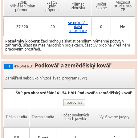
LONI:
LETOS:
Možnost
Přijímací
Roční
přihlášení/plán
plán
studia pro
zkouška
školné
přijmout
přijmout
ZP
se nekoná -
37 / 20
20
další
0
Ne
informace
Poznámky k oboru:
žáci mohou získat stipendium, výměnné pobyty v
zahraničí, účast na mezinárodních projektech, část OV probíhá v reálném
pracovním prostředí.
Podkovář a zemědělský kovář
41-54-H/01
H
Zaměření nebo Školní vzdělávací program (ŠVP)
ŠVP pro obor vzdělání 41-54-H/01 Podkovář a zemědělský kovář
porovnat
Počet povinných
Délka studia
Forma studia
Vyučované jazyky
cizích jazyků
3,0
Denní
1
A