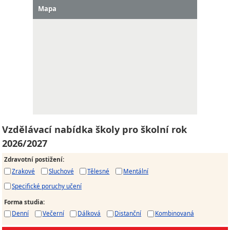
Mapa
Vzdělávací nabídka školy pro školní rok
2026/2027
Zdravotní postižení
:
Zrakové
Sluchové
Tělesné
Mentální
Specifické poruchy učení
Forma studia
:
Denní
Večerní
Dálková
Distanční
Kombinovaná