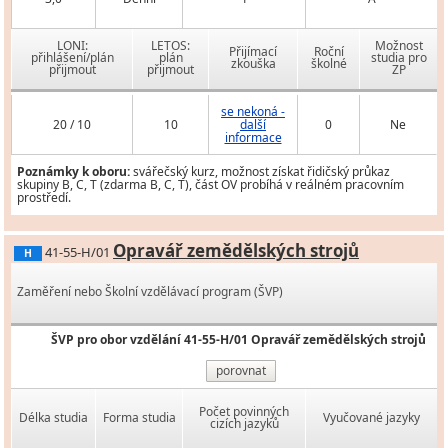
LONI:
LETOS:
Možnost
Přijímací
Roční
přihlášení/plán
plán
studia pro
zkouška
školné
přijmout
přijmout
ZP
se nekoná -
20 / 10
10
další
0
Ne
informace
Poznámky k oboru:
svářečský kurz, možnost získat řidičský průkaz
skupiny B, C, T (zdarma B, C, T), část OV probíhá v reálném pracovním
prostředí.
Opravář zemědělských strojů
41-55-H/01
H
Zaměření nebo Školní vzdělávací program (ŠVP)
ŠVP pro obor vzdělání 41-55-H/01 Opravář zemědělských strojů
porovnat
Počet povinných
Délka studia
Forma studia
Vyučované jazyky
cizích jazyků