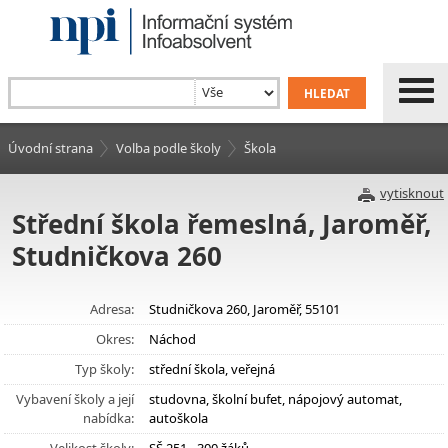
Úvodní strana
Volba podle školy
Škola
vytisknout
Střední škola řemeslná, Jaroměř,
Studničkova 260
Adresa:
Studničkova 260, Jaroměř, 55101
Okres:
Náchod
Typ školy:
střední škola, veřejná
Vybavení školy a její
studovna, školní bufet, nápojový automat,
nabídka:
autoškola