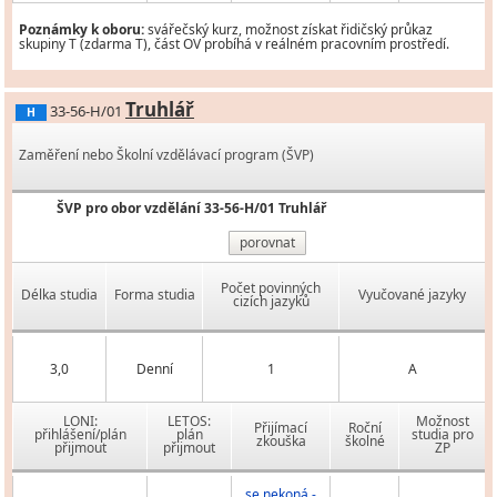
Poznámky k oboru:
svářečský kurz, možnost získat řidičský průkaz
skupiny T (zdarma T), část OV probíhá v reálném pracovním prostředí.
Truhlář
33-56-H/01
H
Zaměření nebo Školní vzdělávací program (ŠVP)
ŠVP pro obor vzdělání 33-56-H/01 Truhlář
porovnat
Počet povinných
Délka studia
Forma studia
Vyučované jazyky
cizích jazyků
3,0
Denní
1
A
LONI:
LETOS:
Možnost
Přijímací
Roční
přihlášení/plán
plán
studia pro
zkouška
školné
přijmout
přijmout
ZP
se nekoná -