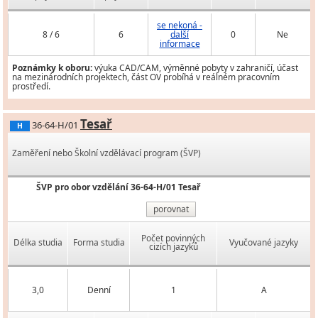
se nekoná -
8 / 6
6
další
0
Ne
informace
Poznámky k oboru:
výuka CAD/CAM, výměnné pobyty v zahraničí, účast
na mezinárodních projektech, část OV probíhá v reálném pracovním
prostředí.
Tesař
36-64-H/01
H
Zaměření nebo Školní vzdělávací program (ŠVP)
ŠVP pro obor vzdělání 36-64-H/01 Tesař
porovnat
Počet povinných
Délka studia
Forma studia
Vyučované jazyky
cizích jazyků
3,0
Denní
1
A