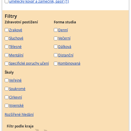
umělecký kovář a zámečník, pasíř (1)
Filtry
Zdravotní postižení
Forma studia
Zrakové
Denní
Sluchové
Večerní
Tělesné
Dálková
Mentální
Distanční
Specifické poruchy učení
Kombinovaná
Školy
Veřejné
Soukromé
Církevní
Vojenské
Rozšířené hledání
Filtr podle kraje