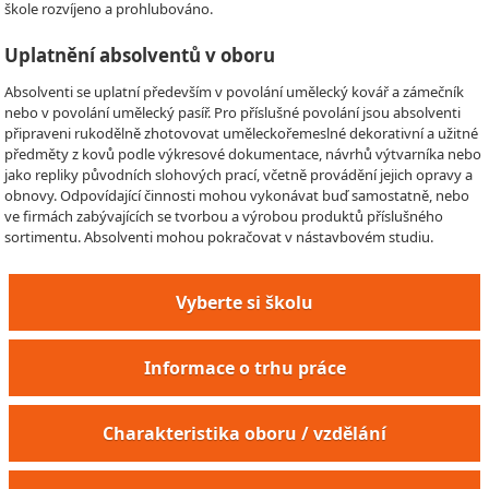
škole rozvíjeno a prohlubováno.
Uplatnění absolventů v oboru
Absolventi se uplatní především v povolání umělecký kovář a zámečník
nebo v povolání umělecký pasíř. Pro příslušné povolání jsou absolventi
připraveni rukodělně zhotovovat uměleckořemeslné dekorativní a užitné
předměty z kovů podle výkresové dokumentace, návrhů výtvarníka nebo
jako repliky původních slohových prací, včetně provádění jejich opravy a
obnovy. Odpovídající činnosti mohou vykonávat buď samostatně, nebo
ve firmách zabývajících se tvorbou a výrobou produktů příslušného
sortimentu. Absolventi mohou pokračovat v nástavbovém studiu.
Vyberte si školu
Informace o trhu práce
Charakteristika oboru / vzdělání