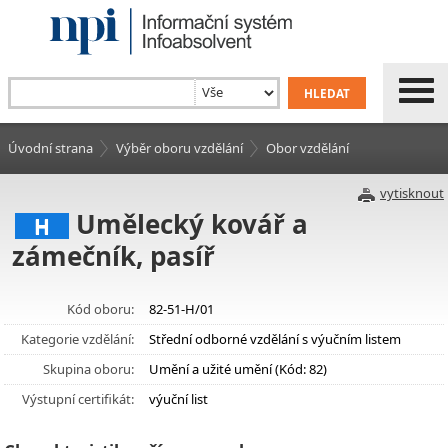
Úvodní strana
Výběr oboru vzdělání
Obor vzdělání
vytisknout
Umělecký kovář a
H
zámečník, pasíř
Kód oboru:
82-51-H/01
Kategorie vzdělání:
Střední odborné vzdělání s výučním listem
Skupina oboru:
Umění a užité umění (Kód: 82)
Výstupní certifikát:
výuční list