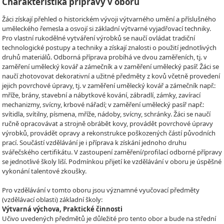
Charakteristika přípravy v oboru
Žáci získají přehled o historickém vývoji výtvarného umění a příslušného
uměleckého řemesla a osvojí si základní výtvarné vyjadřovací techniky.
Pro vlastní rukodělné vytváření výrobků se naučí ovládat tradiční
technologické postupy a techniky a získají znalosti o použití jednotlivých
druhů materiálů. Odborná příprava probíhá ve dvou zaměřeních, tj. v
zaměření umělecký kovář a zámečník a v zaměření umělecký pasíř. Žáci se
naučí zhotovovat dekorativní a užitné předměty z kovů včetně provedení
jejich povrchové úpravy, tj. v zaměření umělecký kovář a zámečník např.:
mříže, brány, stavební a nábytkové kování, zábradlí, zámky, zavírací
mechanizmy, svícny, krbové nářadí; v zaměření umělecký pasíř např.:
svítidla, svítilny, písmena, mříže, nádoby, svícny, schránky. Žáci se naučí
ručně opracovávat a strojně obrábět kovy, provádět povrchové úpravy
výrobků, provádět opravy a rekonstrukce poškozených částí původních
prací. Součástí vzdělávání je i příprava k získání jednoho druhu
svářečského certifikátu. V zastoupení zaměření/profilací odborné přípravy
se jednotlivé školy liší. Podmínkou přijetí ke vzdělávání v oboru je úspěšné
vykonání talentové zkoušky.
Pro vzdělávání v tomto oboru jsou významné vyučovací předměty
(vzdělávací oblasti) základní školy:
Výtvarná výchova, Praktické činnosti
Učivo uvedených předmětů je důležité pro tento obor a bude na střední