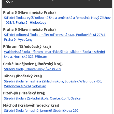
ŠVP
Praha 5 (Hlavní město Praha)
Střední škola a vyšší odborná škola umělecká a řemeslná, Nový Zlíchov
1063/1, Praha 5 - Hlubočepy
Praha 9 (Hlavní město Praha)
Střední odborná škola uměleckořemeslná s.r.o., Podkovářská 797/4,
Praha 9 - Vysočany
Příbram (Středočeský kraj)
Waldorfská škola Příbram - mateřská škola, základní škola a střední
škola, Hornická 327, Příbram
České Budějovice (Jihočeský kraj)
Střední škola, Trhové Sviny, Školní 709
Tábor (Jihočeský kraj)
Střední škola řemeslná a Základní škola, Soběslav, Wilsonova 405,
Wilsonova 405/34, Soběslav
Plzeň-jih (Plzeňský kraj)
Střední škola a Základní škola, Oselce, č.p. 1, Oselce
Náchod (Královéhradecký kraj)
Střední škola řemeslná, Jaroměř, Studničkova 260