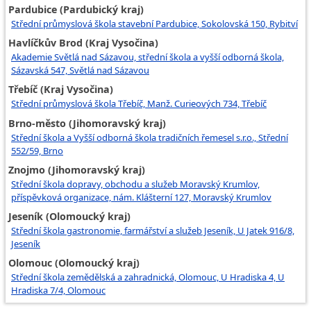
Pardubice (Pardubický kraj)
Střední průmyslová škola stavební Pardubice, Sokolovská 150, Rybitví
Havlíčkův Brod (Kraj Vysočina)
Akademie Světlá nad Sázavou, střední škola a vyšší odborná škola,
Sázavská 547, Světlá nad Sázavou
Třebíč (Kraj Vysočina)
Střední průmyslová škola Třebíč, Manž. Curieových 734, Třebíč
Brno-město (Jihomoravský kraj)
Střední škola a Vyšší odborná škola tradičních řemesel s.r.o., Střední
552/59, Brno
Znojmo (Jihomoravský kraj)
Střední škola dopravy, obchodu a služeb Moravský Krumlov,
příspěvková organizace, nám. Klášterní 127, Moravský Krumlov
Jeseník (Olomoucký kraj)
Střední škola gastronomie, farmářství a služeb Jeseník, U Jatek 916/8,
Jeseník
Olomouc (Olomoucký kraj)
Střední škola zemědělská a zahradnická, Olomouc, U Hradiska 4, U
Hradiska 7/4, Olomouc