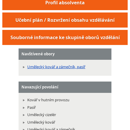
Profil absolventa
Učební plán / Rozvržení obsahu vzdělávání
Souborné informace ke skupině oborů vzdělání
Navštívené obory
Umělecký kovář a zámečník, pasíř
Navazující povolání
Kovář v hutním provozu
Pasíř
Umělecký cizelér
Umělecký kovář
Umělecký kovář a zámečník