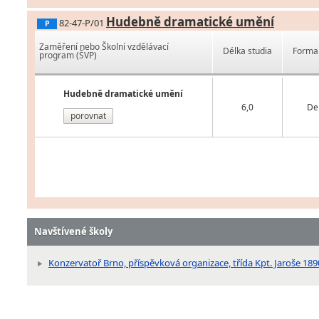
Hudebně dramatické umění
82-47-P/01
P
Zaměření nebo Školní vzdělávací
Délka studia
Forma 
program (ŠVP)
Hudebně dramatické umění
6,0
De
porovnat
Navštívené školy
Konzervatoř Brno, příspěvková organizace, třída Kpt. Jaroše 189