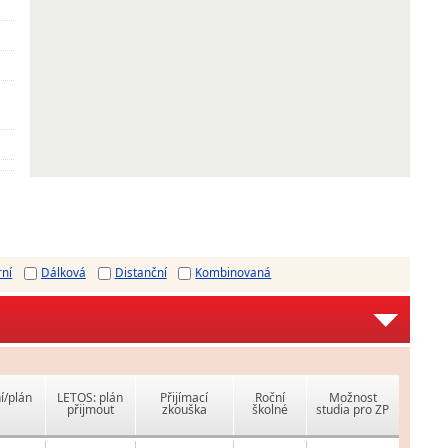
rní
Dálková
Distanční
Kombinovaná
í/plán
LETOS: plán
Přijímací
Roční
Možnost
přijmout
zkouška
školné
studia pro ZP