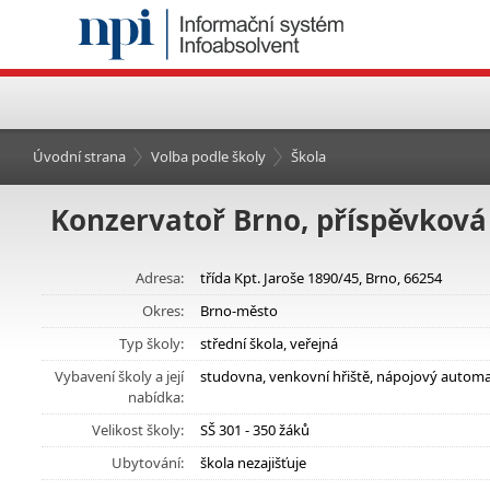
Úvodní strana
Volba podle školy
Škola
Konzervatoř Brno, příspěvková
Adresa:
třída Kpt. Jaroše 1890/45, Brno, 66254
Okres:
Brno-město
Typ školy:
střední škola, veřejná
Vybavení školy a její
studovna, venkovní hřiště, nápojový autom
nabídka:
Velikost školy:
SŠ 301 - 350 žáků
Ubytování:
škola nezajišťuje