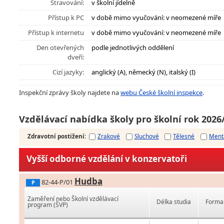
Stravování:
v školní jídelně
Přístup k PC
v době mimo vyučování: v neomezené míře
Přístup k internetu
v době mimo vyučování: v neomezené míře
Den otevřených
podle jednotlivých oddělení
dveří:
Cizí jazyky:
anglický (A), německý (N), italský (I)
Inspekční zprávy školy najdete na
webu České školní inspekce
.
Vzdělávací nabídka školy pro školní rok 2026
Zdravotní postižení
:
Zrakové
Sluchové
Tělesné
Ment
Vyšší odborné vzdělání v konzervatoři
Hudba
82-44-P/01
P
Zaměření nebo Školní vzdělávací
Délka studia
Forma 
program (ŠVP)