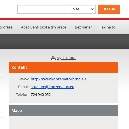
 profese
Absolventi škol a trh práce
Bez bariér
Jak na to
vytisknout
Kontakt
www
http://www.konzervatorbrno.eu
E-mail
studium@konzervator.eu
Telefon
724 940 052
Mapa