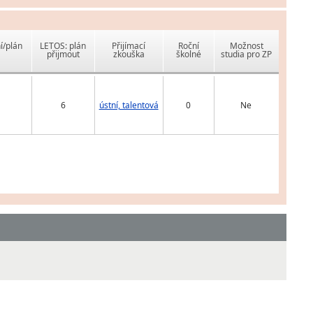
í/plán
LETOS: plán
Přijímací
Roční
Možnost
přijmout
zkouška
školné
studia pro ZP
6
ústní, talentová
0
Ne