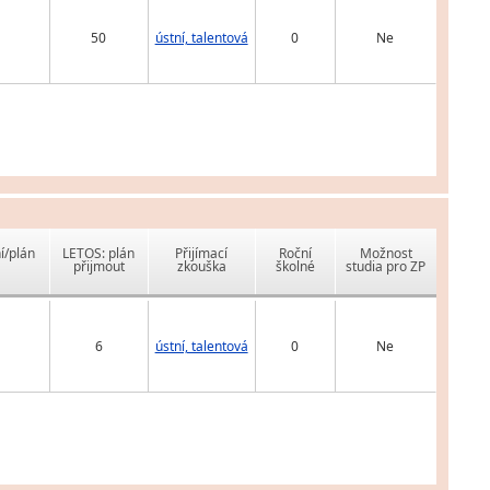
50
ústní, talentová
0
Ne
í/plán
LETOS: plán
Přijímací
Roční
Možnost
přijmout
zkouška
školné
studia pro ZP
6
ústní, talentová
0
Ne