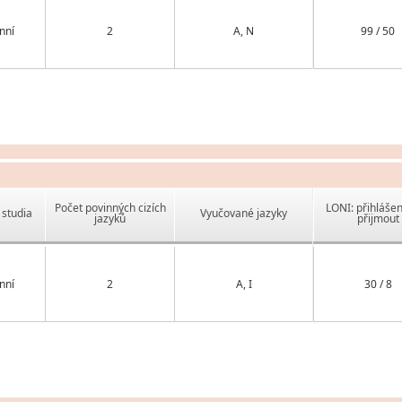
nní
2
A, N
99 / 50
Počet povinných cizích
LONI: přihlášen
studia
Vyučované jazyky
jazyků
přijmout
nní
2
A, I
30 / 8