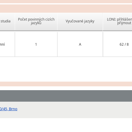
Počet povinných cizích
LONI: přihlášen
studia
Vyučované jazyky
jazyků
přijmout
nní
1
A
62 / 8
0/45, Brno