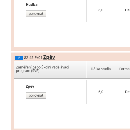
Hudba
6,0
De
porovnat
Zpěv
82-45-P/01
P
Zaměření nebo Školní vzdělávací
Délka studia
Forma 
program (ŠVP)
Zpěv
6,0
De
porovnat