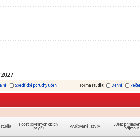
/2027
ální
Specifické poruchy učení
Forma studia
:
Denní
Veče
Počet povinných cizích
LONI: přihlášen
studia
Vyučované jazyky
jazyků
přijmout