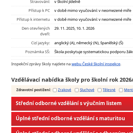
Stravování:
v školní jídelně
Přístup k PC
v době mimo vyučování: v neomezené míře
Přístup k internetu
v době mimo vyučování: v neomezené míře
Den otevřených
29. 11. 2025, 10. 1. 2026
dveří:
Cizí jazyky:
anglický (A), německý (N), španělský (Š)
Poznámka SŠ:
Škola poskytuje systematickou podporu žák
Inspekční zprávy školy najdete na
webu České školní inspekce
.
Vzdělávací nabídka školy pro školní rok 2026
Zdravotní postižení
:
Zrakové
Sluchové
Tělesné
Ment
Střední odborné vzdělání s výučním listem
Úplné střední odborné vzdělání s maturitou