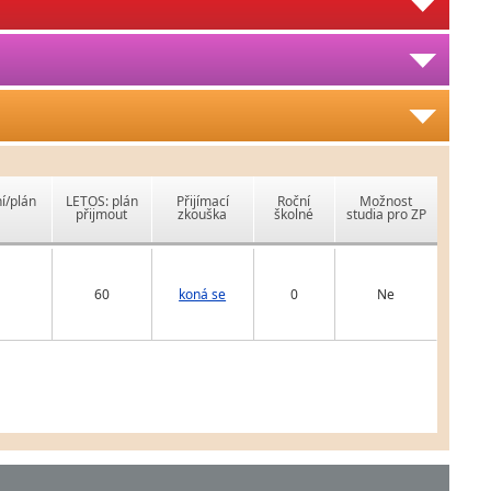
í/plán
LETOS: plán
Přijímací
Roční
Možnost
přijmout
zkouška
školné
studia pro ZP
60
koná se
0
Ne