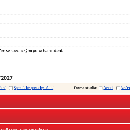
ům se specifickými poruchami učení.
/2027
ální
Specifické poruchy učení
Forma studia
:
Denní
Veče