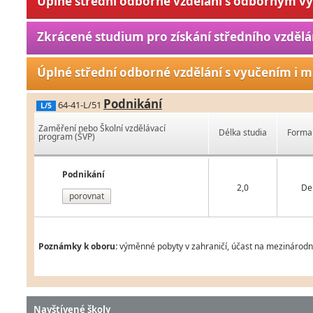
Úplné střední odborné vzdělání s odborným v
Zkrácené studium pro získání středního vzdělá
Úplné střední odborné vzdělání s vyučením i m
Podnikání
64-41-L/51
L/5
Zaměření nebo Školní vzdělávací
Délka studia
Forma 
program (ŠVP)
Podnikání
2,0
De
porovnat
Poznámky k oboru:
výměnné pobyty v zahraničí, účast na mezinárodní
Navštívené školy