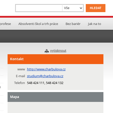
 profese
Absolventi škol a trh práce
Bez bariér
Jak na to
vytisknout
Kontakt
www
http://www.charbulova.cz
E-mail
studium@charbulova.cz
Telefon
548 424 111, 548 424 132
k
Mapa