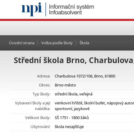
Úvodní strana
Volba podle školy
Škola
Střední škola Brno, Charbulova
Adresa:
Charbulova 1072/106, Brno, 61800
Okres:
Brno-město
Typ školy:
střední škola, veřejná
Vybavení školy a její
venkovní hřiště, školní bufet, nápojový au
nabídka:
sportovní, jazykové
Velikost školy:
SŠ 1751 - 1800 žáků
Ubytování:
škola nezajišťuje