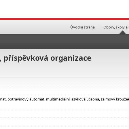
Úvodní strana
Obory, školy a
, příspěvková organizace
tomat, potravinový automat, multimediální jazyková učebna, zájmový krouže