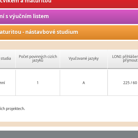
ýcvikem a maturitou
ní s výučním listem
aturitou - nástavbové studium
Počet povinných cizích
LONI: přihlášen
studia
Vyučované jazyky
jazyků
přijmout
nní
1
A
225 / 60
ch projektech.