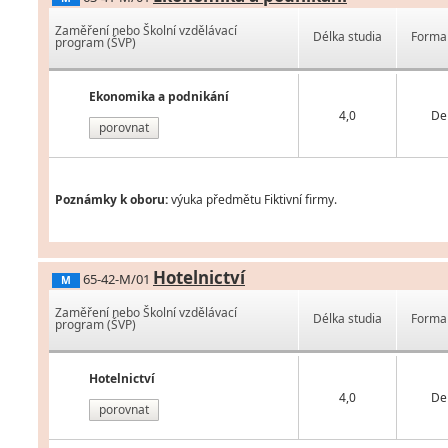
Zaměření nebo Školní vzdělávací
Délka studia
Forma 
program (ŠVP)
Ekonomika a podnikání
4,0
De
porovnat
Poznámky k oboru:
výuka předmětu Fiktivní firmy.
Hotelnictví
65-42-M/01
M
Zaměření nebo Školní vzdělávací
Délka studia
Forma 
program (ŠVP)
Hotelnictví
4,0
De
porovnat