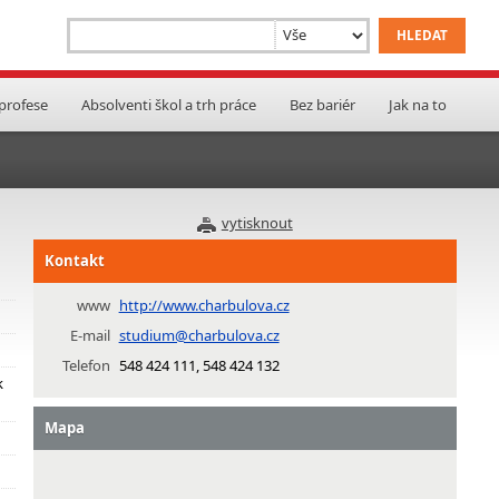
 profese
Absolventi škol a trh práce
Bez bariér
Jak na to
vytisknout
Kontakt
www
http://www.charbulova.cz
E-mail
studium@charbulova.cz
Telefon
548 424 111, 548 424 132
k
Mapa