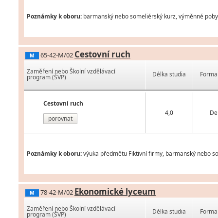
Poznámky k oboru:
barmanský nebo someliérský kurz, výměnné pobyty 
Cestovní ruch
65-42-M/02
M
Zaměření nebo Školní vzdělávací
Délka studia
Forma 
program (ŠVP)
Cestovní ruch
4,0
De
porovnat
Poznámky k oboru:
výuka předmětu Fiktivní firmy, barmanský nebo so
Ekonomické lyceum
78-42-M/02
M
Zaměření nebo Školní vzdělávací
Délka studia
Forma 
program (ŠVP)