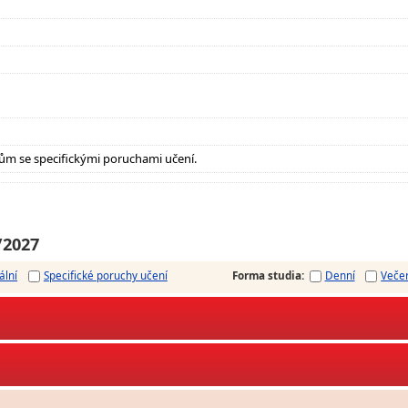
ům se specifickými poruchami učení.
/2027
ální
Specifické poruchy učení
Forma studia
:
Denní
Veče