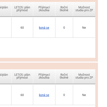
í/plán
LETOS: plán
Přijímací
Roční
Možnost
přijmout
zkouška
školné
studia pro ZP
60
koná se
0
Ne
í/plán
LETOS: plán
Přijímací
Roční
Možnost
přijmout
zkouška
školné
studia pro ZP
60
koná se
0
Ne