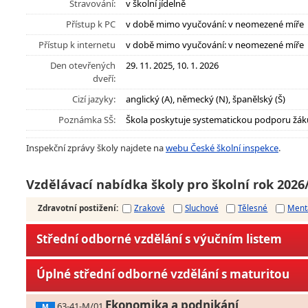
Stravování:
v školní jídelně
Přístup k PC
v době mimo vyučování: v neomezené míře
Přístup k internetu
v době mimo vyučování: v neomezené míře
Den otevřených
29. 11. 2025, 10. 1. 2026
dveří:
Cizí jazyky:
anglický (A), německý (N), španělský (Š)
Poznámka SŠ:
Škola poskytuje systematickou podporu žák
Inspekční zprávy školy najdete na
webu České školní inspekce
.
Vzdělávací nabídka školy pro školní rok 2026
Zdravotní postižení
:
Zrakové
Sluchové
Tělesné
Ment
Střední odborné vzdělání s výučním listem
Úplné střední odborné vzdělání s maturitou
Ekonomika a podnikání
63-41-M/01
M