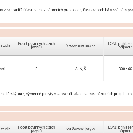
v zahraničí, účast na mezinárodních projektech, část OV probíhá v reálném pra
Počet povinných cizích
LONI: přihlášen
studia
Vyučované jazyky
jazyků
přijmout
nní
2
A, N, Š
300 / 60
meliérský kurz, výměnné pobyty v zahraničí, účast na mezinárodních projektech.
Počet povinných cizích
LONI: přihlášen
studia
Vyučované jazyky
jazyků
přijmout