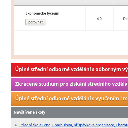
Ekonomické lyceum
4,0
De
porovnat
Úplné střední odborné vzdělání s odborným v
Zkrácené studium pro získání středního vzdělá
Úplné střední odborné vzdělání s vyučením i m
Navštívené školy
Střední škola Brno, Charbulova, příspěvková organizace, Charb