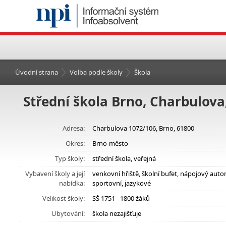
Úvodní strana
Volba podle školy
Škola
Střední škola Brno, Charbulova
Adresa:
Charbulova 1072/106, Brno, 61800
Okres:
Brno-město
Typ školy:
střední škola, veřejná
Vybavení školy a její
venkovní hřiště, školní bufet, nápojový au
nabídka:
sportovní, jazykové
Velikost školy:
SŠ 1751 - 1800 žáků
Ubytování:
škola nezajišťuje