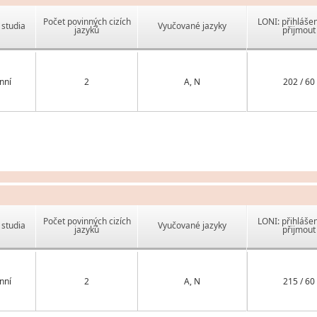
Počet povinných cizích
LONI: přihlášen
studia
Vyučované jazyky
jazyků
přijmout
nní
2
A, N
202 / 60
Počet povinných cizích
LONI: přihlášen
studia
Vyučované jazyky
jazyků
přijmout
nní
2
A, N
215 / 60