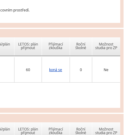
covním prostředí.
í/plán
LETOS: plán
Přijímací
Roční
Možnost
přijmout
zkouška
školné
studia pro ZP
60
koná se
0
Ne
í/plán
LETOS: plán
Přijímací
Roční
Možnost
přijmout
zkouška
školné
studia pro ZP