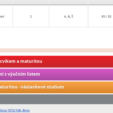
nní
2
A, N, Š
85 / 30
ýcvikem a maturitou
ní s výučním listem
aturitou - nástavbové studium
ulova 1072/106, Brno