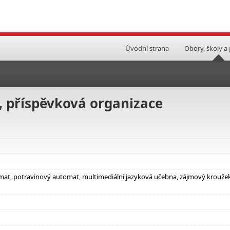
Úvodní strana
Obory, školy a
, příspěvková organizace
tomat, potravinový automat, multimediální jazyková učebna, zájmový krouže