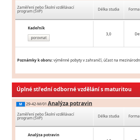
Zaměření nebo Školní vzdělávací
Délka studia
Forma 
program (ŠVP)
Kadeřník
3,0
De
porovnat
Poznámky k oboru:
výměnné pobyty v zahraničí, účast na mezinárodní
Úplné střední odborné vzdělání s maturitou
Analýza potravin
29-42-M/01
M
Zaměření nebo Školní vzdělávací
Délka studia
Forma 
program (ŠVP)
Analýza potravin