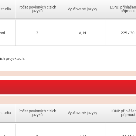
Počet povinných cizích
LONI: přihlášen
studia
Vyučované jazyky
jazyků
přijmout
nní
2
A, N
225 / 30
ch projektech.
Počet povinných cizích
LONI: přihlášen
studia
Vyučované jazyky
jazyků
přijmout