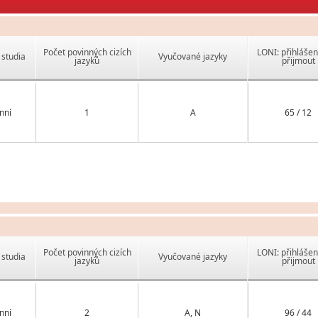
Počet povinných cizích
LONI: přihlášen
studia
Vyučované jazyky
jazyků
přijmout
nní
1
A
65 / 12
Počet povinných cizích
LONI: přihlášen
studia
Vyučované jazyky
jazyků
přijmout
nní
2
A, N
96 / 44