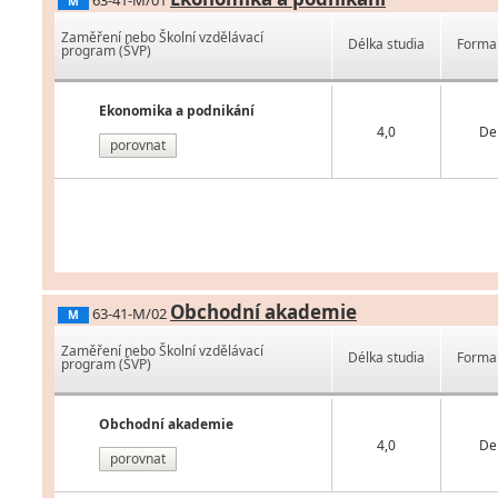
63-41-M/01
M
Zaměření nebo Školní vzdělávací
Délka studia
Forma 
program (ŠVP)
Ekonomika a podnikání
4,0
De
porovnat
Obchodní akademie
63-41-M/02
M
Zaměření nebo Školní vzdělávací
Délka studia
Forma 
program (ŠVP)
Obchodní akademie
4,0
De
porovnat