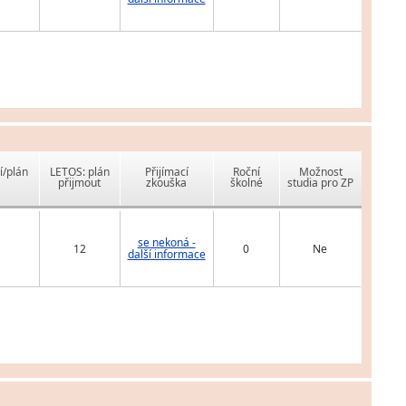
í/plán
LETOS: plán
Přijímací
Roční
Možnost
přijmout
zkouška
školné
studia pro ZP
se nekoná -
12
0
Ne
další informace