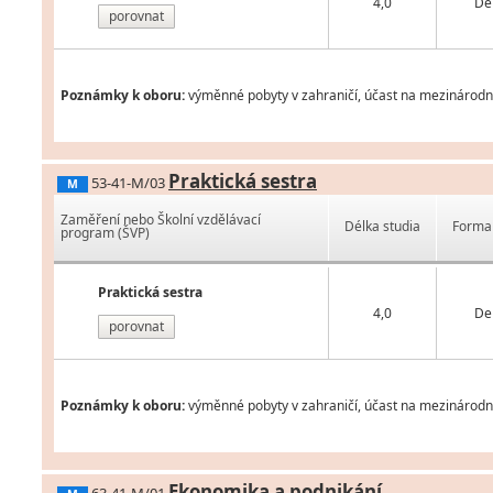
4,0
De
porovnat
Poznámky k oboru:
výměnné pobyty v zahraničí, účast na mezinárodní
Praktická sestra
53-41-M/03
M
Zaměření nebo Školní vzdělávací
Délka studia
Forma 
program (ŠVP)
Praktická sestra
4,0
De
porovnat
Poznámky k oboru:
výměnné pobyty v zahraničí, účast na mezinárodní
Ekonomika a podnikání