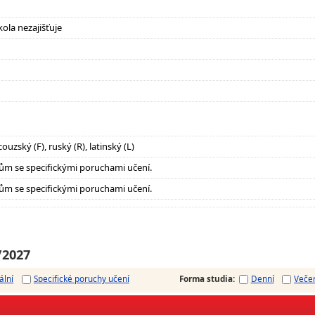
ola nezajišťuje
ouzský (F), ruský (R), latinský (L)
ům se specifickými poruchami učení.
ům se specifickými poruchami učení.
/2027
ální
Specifické poruchy učení
Forma studia
:
Denní
Veče