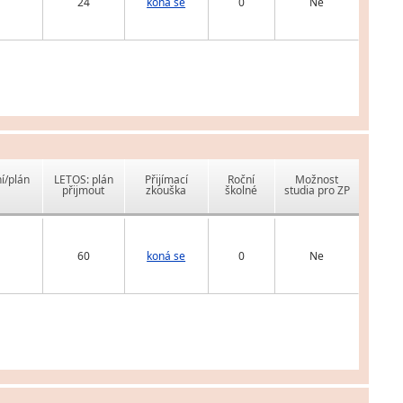
24
koná se
0
Ne
í/plán
LETOS: plán
Přijímací
Roční
Možnost
přijmout
zkouška
školné
studia pro ZP
60
koná se
0
Ne