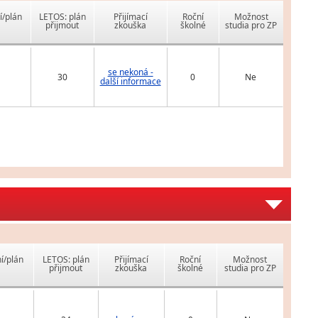
í/plán
LETOS: plán
Přijímací
Roční
Možnost
přijmout
zkouška
školné
studia pro ZP
se nekoná -
30
0
Ne
další informace
í/plán
LETOS: plán
Přijímací
Roční
Možnost
přijmout
zkouška
školné
studia pro ZP