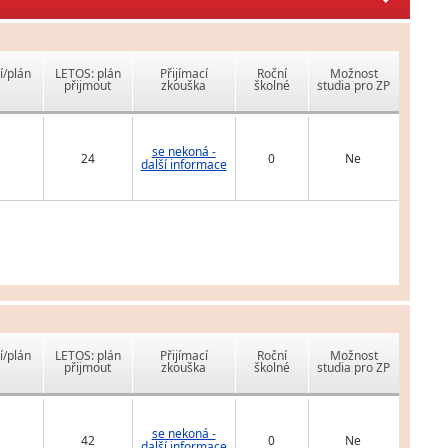
í/plán
LETOS: plán
Přijímací
Roční
Možnost
přijmout
zkouška
školné
studia pro ZP
se nekoná -
24
0
Ne
další informace
í/plán
LETOS: plán
Přijímací
Roční
Možnost
přijmout
zkouška
školné
studia pro ZP
se nekoná -
42
0
Ne
další informace