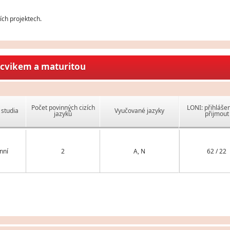
ch projektech.
ýcvikem a maturitou
Počet povinných cizích
LONI: přihlášen
studia
Vyučované jazyky
jazyků
přijmout
nní
2
A, N
62 / 22