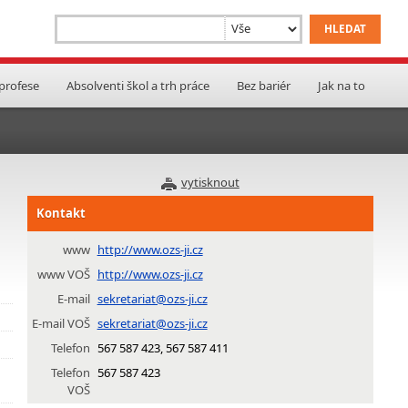
 profese
Absolventi škol a trh práce
Bez bariér
Jak na to
vytisknout
a
Kontakt
www
http://www.ozs-ji.cz
www VOŠ
http://www.ozs-ji.cz
E-mail
sekretariat@ozs-ji.cz
E-mail VOŠ
sekretariat@ozs-ji.cz
Telefon
567 587 423, 567 587 411
Telefon
567 587 423
VOŠ