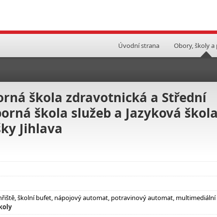
Úvodní strana
Obory, školy a
rná škola zdravotnická a Střední
borná škola služeb a Jazyková škol
ky Jihlava
hřiště, školní bufet, nápojový automat, potravinový automat, multimediální
koly