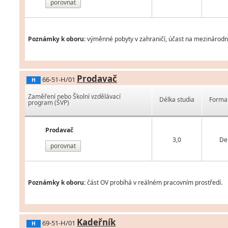
porovnat
Poznámky k oboru:
výměnné pobyty v zahraničí, účast na mezinárodní
Prodavač
66-51-H/01
H
Zaměření nebo Školní vzdělávací
Délka studia
Forma 
program (ŠVP)
Prodavač
3,0
De
porovnat
Poznámky k oboru:
část OV probíhá v reálném pracovním prostředí.
Kadeřník
69-51-H/01
H