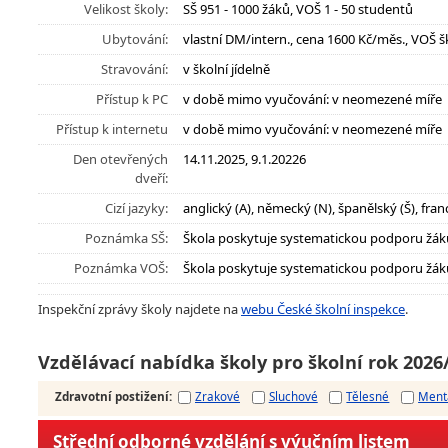
Velikost školy:
SŠ 951 - 1000 žáků, VOŠ 1 - 50 studentů
Ubytování:
vlastní DM/intern., cena 1600 Kč/měs., VOŠ šk
Stravování:
v školní jídelně
Přístup k PC
v době mimo vyučování: v neomezené míře
Přístup k internetu
v době mimo vyučování: v neomezené míře
Den otevřených
14.11.2025, 9.1.20226
dveří:
Cizí jazyky:
anglický (A), německý (N), španělský (Š), franc
Poznámka SŠ:
Škola poskytuje systematickou podporu žák
Poznámka VOŠ:
Škola poskytuje systematickou podporu žák
Inspekční zprávy školy najdete na
webu České školní inspekce
.
Vzdělávací nabídka školy pro školní rok 2026
Zdravotní postižení
:
Zrakové
Sluchové
Tělesné
Ment
Střední odborné vzdělání s výučním listem