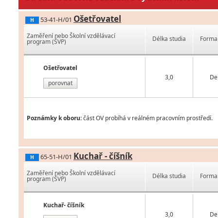
Ošetřovatel
53-41-H/01
H
Zaměření nebo Školní vzdělávací
Délka studia
Forma 
program (ŠVP)
Ošetřovatel
3,0
De
porovnat
Poznámky k oboru:
část OV probíhá v reálném pracovním prostředí.
Kuchař - číšník
65-51-H/01
H
Zaměření nebo Školní vzdělávací
Délka studia
Forma 
program (ŠVP)
Kuchař- číšník
3,0
De