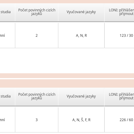
Počet povinných cizích
LONI: přihlášen
studia
Vyučované jazyky
jazyků
přijmout
nní
2
A, N, R
123 / 30
Počet povinných cizích
LONI: přihlášen
studia
Vyučované jazyky
jazyků
přijmout
nní
3
A, N, Š, F, R
226 / 60