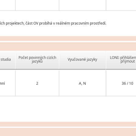
ch projektech, část OV probíhá v reálném pracovním prostředí.
Počet povinných cizích
LONI: přihlášen
studia
Vyučované jazyky
jazyků
přijmout
nní
2
A, N
36 / 10