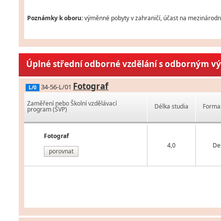
Poznámky k oboru:
výměnné pobyty v zahraničí, účast na mezinárodní
Úplné střední odborné vzdělání s odborným v
Fotograf
34-56-L/01
L/0
Zaměření nebo Školní vzdělávací
Délka studia
Forma 
program (ŠVP)
Fotograf
4,0
De
porovnat