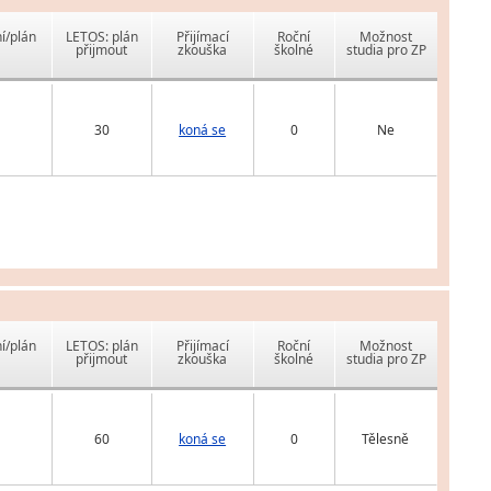
í/plán
LETOS: plán
Přijímací
Roční
Možnost
přijmout
zkouška
školné
studia pro ZP
30
koná se
0
Ne
í/plán
LETOS: plán
Přijímací
Roční
Možnost
přijmout
zkouška
školné
studia pro ZP
60
koná se
0
Tělesně