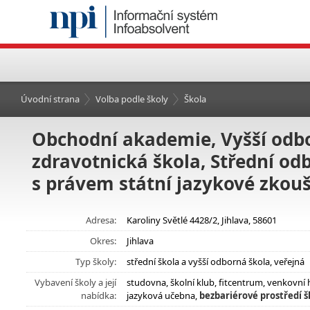
Úvodní strana
Volba podle školy
Škola
Obchodní akademie, Vyšší odbo
zdravotnická škola, Střední od
s právem státní jazykové zkouš
Adresa:
Karoliny Světlé 4428/2, Jihlava, 58601
Okres:
Jihlava
Typ školy:
střední škola a vyšší odborná škola, veřejná
Vybavení školy a její
studovna, školní klub, fitcentrum, venkovní 
nabídka:
jazyková učebna,
bezbariérové prostředí š