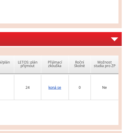
í/plán
LETOS: plán
Přijímací
Roční
Možnost
přijmout
zkouška
školné
studia pro ZP
24
koná se
0
Ne