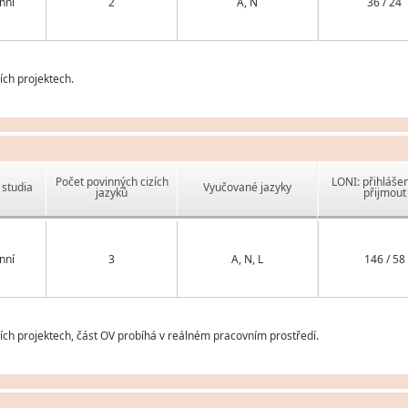
nní
2
A, N
36 / 24
ch projektech.
Počet povinných cizích
LONI: přihlášen
studia
Vyučované jazyky
jazyků
přijmout
nní
3
A, N, L
146 / 58
ch projektech, část OV probíhá v reálném pracovním prostředí.