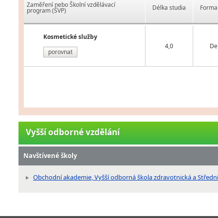
Zaměření nebo Školní vzdělávací
Délka studia
Forma 
program (ŠVP)
Kosmetické služby
4,0
De
porovnat
Vyšší odborné vzdělání
Navštívené školy
Obchodní akademie, Vyšší odborná škola zdravotnická a Střední z