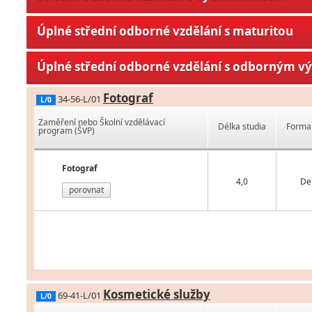
Úplné střední odborné vzdělání s maturitou
Úplné střední odborné vzdělání s odborným v
Fotograf
34-56-L/01
L/0
Zaměření nebo Školní vzdělávací
Délka studia
Forma 
program (ŠVP)
Fotograf
4,0
De
porovnat
Kosmetické služby
69-41-L/01
L/0