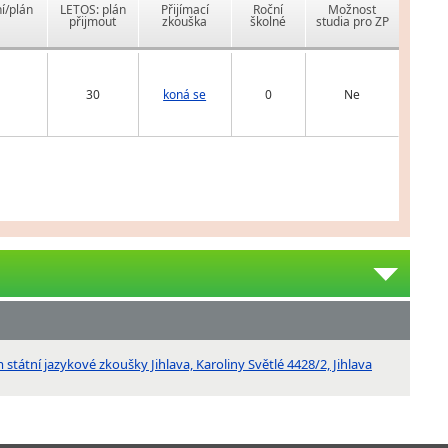
í/plán
LETOS: plán
Přijímací
Roční
Možnost
přijmout
zkouška
školné
studia pro ZP
30
koná se
0
Ne
tátní jazykové zkoušky Jihlava, Karoliny Světlé 4428/2, Jihlava