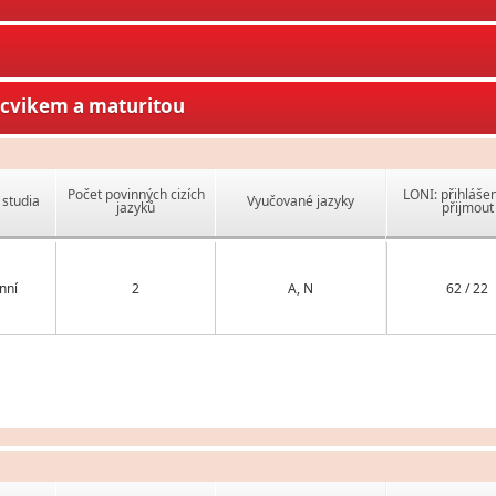
ýcvikem a maturitou
Počet povinných cizích
LONI: přihlášen
studia
Vyučované jazyky
jazyků
přijmout
nní
2
A, N
62 / 22