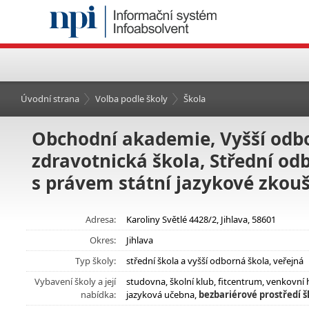
Úvodní strana
Volba podle školy
Škola
Obchodní akademie, Vyšší odbo
zdravotnická škola, Střední od
s právem státní jazykové zkouš
Adresa:
Karoliny Světlé 4428/2, Jihlava, 58601
Okres:
Jihlava
Typ školy:
střední škola a vyšší odborná škola, veřejná
Vybavení školy a její
studovna, školní klub, fitcentrum, venkovní 
nabídka:
jazyková učebna,
bezbariérové prostředí š