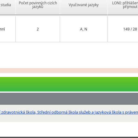
Počet povinných cizích
LONI: přihlášen
studia
Vyučované jazyky
jazyků
přijmout
nní
2
A, N
149 / 28
dravotnická škola, Střední odborná škola služeb a Jazyková škola s právem s