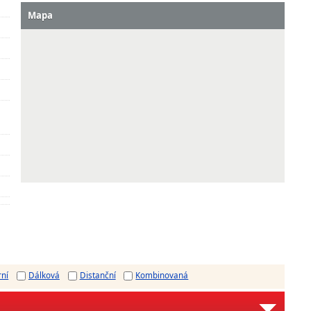
Mapa
rní
Dálková
Distanční
Kombinovaná