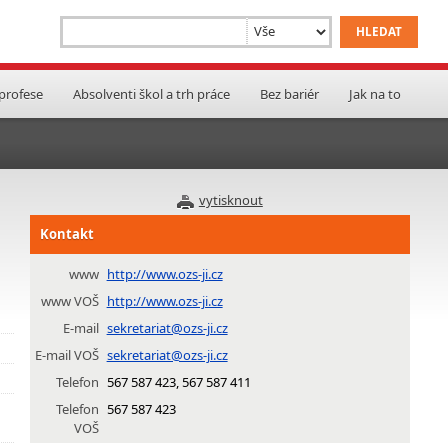
 profese
Absolventi škol a trh práce
Bez bariér
Jak na to
vytisknout
a
Kontakt
www
http://www.ozs-ji.cz
www VOŠ
http://www.ozs-ji.cz
E-mail
sekretariat@ozs-ji.cz
E-mail VOŠ
sekretariat@ozs-ji.cz
Telefon
567 587 423, 567 587 411
Telefon
567 587 423
VOŠ