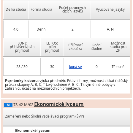
Počet povinných
Délka studia
Forma studia
Vyučované jazyky
cizích jazyků
4,0
Denní
2
A, N
LONI:
LETOS:
Možnost
Přijímací
Roční
přihlášení/plán
plán
studia pro
zkouška
školné
přijmout
přijmout
ZP
28 / 30
30
koná se
0
Tělesně
Poznámky k oboru:
výuka předmětu Fiktivní firmy, možnost získat řidičský
průkaz skupiny A, B, C, T (zvýhodněně A, B, C, T), výměnné pobyty v
zahraničí, účast na mezinárodních projektech.
Ekonomické lyceum
78-42-M/02
M
Zaměření nebo Školní vzdělávací program (ŠVP)
Ekonomické lyceum