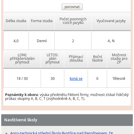
porovnat
Počet povinných
Délka studia
Forma studia
Vyučované jazyky
cizích jazyků
4,0
Denní
2
A, N
LONI:
LETOS:
Možnost
Přijímací
Roční
přihlášení/plán
plán
studia pro
zkouška
školné
přijmout
přijmout
ZP
18 / 30
30
koná se
0
Tělesně
Poznámky k oboru:
výuka předmětu Fiktivní firmy, možnost získat řidičský
průkaz skupiny A, B, C, T (zvýhodněně A, B, C, T).
Navštívené školy
Agro-technická střední škola Bystřice nad Pernštejnem, Dr.