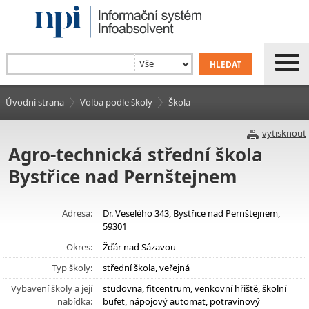
Úvodní strana
Volba podle školy
Škola
vytisknout
Agro-technická střední škola
Bystřice nad Pernštejnem
Adresa:
Dr. Veselého 343, Bystřice nad Pernštejnem,
59301
Okres:
Žďár nad Sázavou
Typ školy:
střední škola, veřejná
Vybavení školy a její
studovna, fitcentrum, venkovní hřiště, školní
nabídka:
bufet, nápojový automat, potravinový