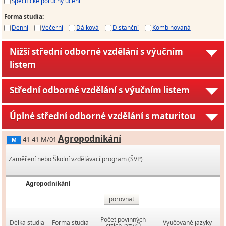
Specifické poruchy učení
Forma studia
:
Denní
Večerní
Dálková
Distanční
Kombinovaná
Nižší střední odborné vzdělání s výučním
listem
Střední odborné vzdělání s výučním listem
Úplné střední odborné vzdělání s maturitou
Agropodnikání
41-41-M/01
M
Zaměření nebo Školní vzdělávací program (ŠVP)
Agropodnikání
porovnat
Počet povinných
Délka studia
Forma studia
Vyučované jazyky
cizích jazyků