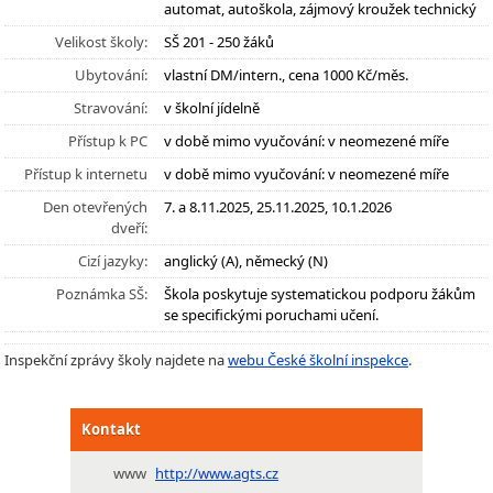
automat, autoškola, zájmový kroužek technický
Velikost školy:
SŠ 201 - 250 žáků
Ubytování:
vlastní DM/intern., cena 1000 Kč/měs.
Stravování:
v školní jídelně
Přístup k PC
v době mimo vyučování: v neomezené míře
Přístup k internetu
v době mimo vyučování: v neomezené míře
Den otevřených
7. a 8.11.2025, 25.11.2025, 10.1.2026
dveří:
Cizí jazyky:
anglický (A), německý (N)
Poznámka SŠ:
Škola poskytuje systematickou podporu žákům
se specifickými poruchami učení.
Inspekční zprávy školy najdete na
webu České školní inspekce
.
Kontakt
www
http://www.agts.cz