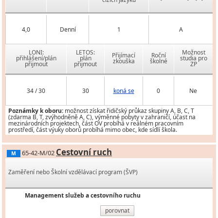
4,0
Denní
1
A
LONI:
LETOS:
Možnost
Přijímací
Roční
přihlášení/plán
plán
studia pro
zkouška
školné
přijmout
přijmout
ZP
34 / 30
30
koná se
0
Ne
Poznámky k oboru:
možnost získat řidičský průkaz skupiny A, B, C, T
(zdarma B, T, zvýhodněně A, C), výměnné pobyty v zahraničí, účast na
mezinárodních projektech, část OV probíhá v reálném pracovním
prostředí, část výuky oborů probíhá mimo obec, kde sídlí škola.
Cestovní ruch
65-42-M/02
M
Zaměření nebo Školní vzdělávací program (ŠVP)
Management služeb a cestovního ruchu
porovnat