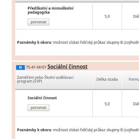
Předškolní a mimoškolní
pedagogika
5,0
Dál
porovnat
Poznámky k oboru:
možnost získat řidičský průkaz skupiny B (zvýhod
Sociální činnost
75-41-M/01
M
Zaměření nebo Školní vzdělávací
Délka studia
Forma
program (ŠVP)
Sociální činnost
5,0
Dál
porovnat
Poznámky k oboru:
možnost získat řidičský průkaz skupiny B (zvýhodn