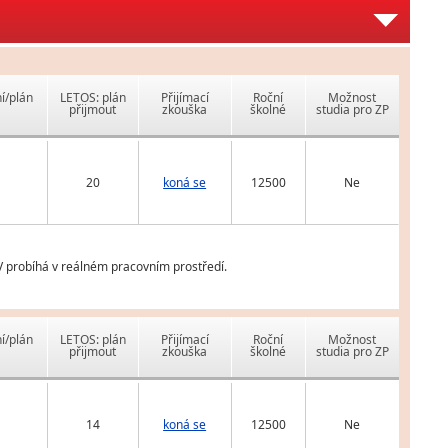
í/plán
LETOS: plán
Přijímací
Roční
Možnost
přijmout
zkouška
školné
studia pro ZP
20
koná se
12500
Ne
V probíhá v reálném pracovním prostředí.
í/plán
LETOS: plán
Přijímací
Roční
Možnost
přijmout
zkouška
školné
studia pro ZP
14
koná se
12500
Ne