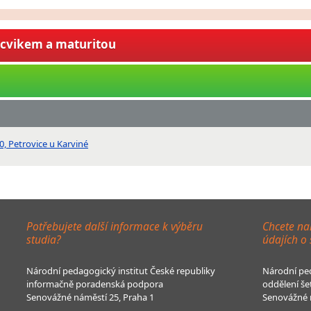
ýcvikem a maturitou
0, Petrovice u Karviné
Potřebujete další informace k výběru
Chcete na
studia?
údajích o
Národní pedagogický institut České republiky
Národní ped
informačně poradenská podpora
oddělení še
Senovážné náměstí 25, Praha 1
Senovážné n