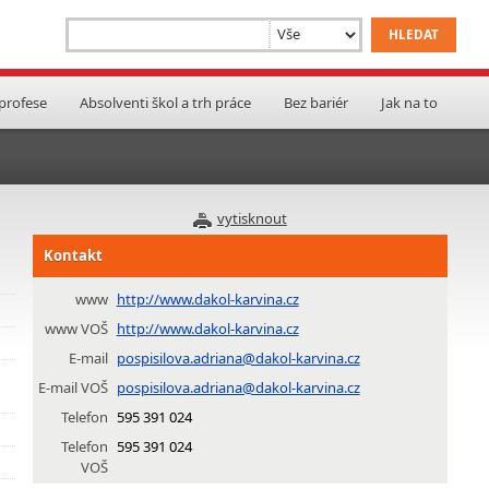
 profese
Absolventi škol a trh práce
Bez bariér
Jak na to
vytisknout
Kontakt
www
http://www.dakol-karvina.cz
www VOŠ
http://www.dakol-karvina.cz
E-mail
pospisilova.adriana@dakol-karvina.cz
E-mail VOŠ
pospisilova.adriana@dakol-karvina.cz
Telefon
595 391 024
Telefon
595 391 024
VOŠ