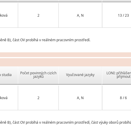
ková
2
A, N
13 / 23
něně B), část OV probíhá v reálném pracovním prostředí.
Počet povinných cizích
LONI: přihlášen
 studia
Vyučované jazyky
jazyků
přijmout
ková
2
A, N
8 / 6
ěně B), část OV probíhá v reálném pracovním prostředí, část výuky oborů probíhá