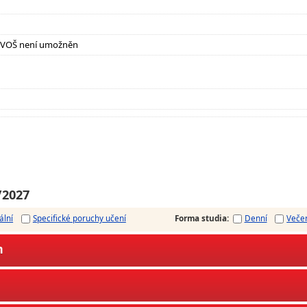
, VOŠ není umožněn
/2027
ální
Specifické poruchy učení
Forma studia
:
Denní
Veče
m