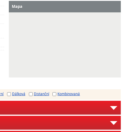
Mapa
rní
Dálková
Distanční
Kombinovaná