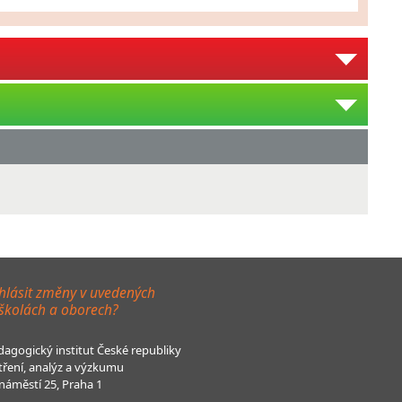
hlásit změny v uvedených
 školách a oborech?
agogický institut České republiky
tření, analýz a výzkumu
áměstí 25, Praha 1