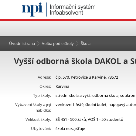
Úvodní strana
Volba podle školy
Škola
Vyšší odborná škola DAKOL a St
Adresa:
č.p. 570, Petrovice u Karviné, 73572
Okres:
Karviná
Typ školy:
střední škola a vyšší odborná škola, soukro
Vybavení školy a její
venkovní hřiště, školní bufet, nápojový aut
nabídka:
Velikost školy:
SŠ 451 - 500 žáků, VOŠ 1 - 50 studentů
Ubytování:
škola nezajišťuje