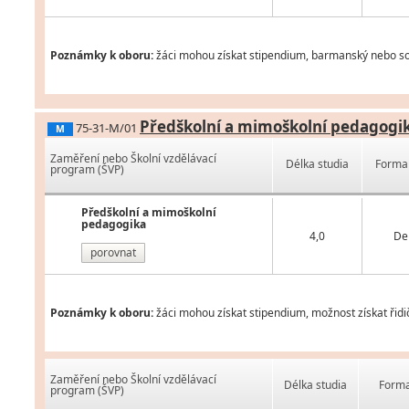
Poznámky k oboru:
žáci mohou získat stipendium, barmanský nebo som
Předškolní a mimoškolní pedagogi
75-31-M/01
M
Zaměření nebo Školní vzdělávací
Délka studia
Forma 
program (ŠVP)
Předškolní a mimoškolní
pedagogika
4,0
De
porovnat
Poznámky k oboru:
žáci mohou získat stipendium, možnost získat řidi
Zaměření nebo Školní vzdělávací
Délka studia
Forma
program (ŠVP)