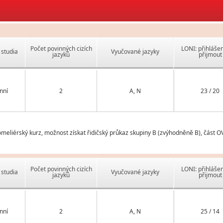
Počet povinných cizích
LONI: přihlášen
studia
Vyučované jazyky
jazyků
přijmout
nní
2
A, N
23 / 20
eliérský kurz, možnost získat řidičský průkaz skupiny B (zvýhodněně B), část O
Počet povinných cizích
LONI: přihlášen
studia
Vyučované jazyky
jazyků
přijmout
nní
2
A, N
25 / 14