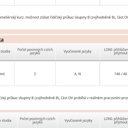
eliérský kurz, možnost získat řidičský průkaz skupiny B (zvýhodněně B), část O
ka
Počet povinných cizích
LONI: přihlášen
studia
Vyučované jazyky
jazyků
přijmout
nní
2
A, N
146 / 46
čský průkaz skupiny B (zvýhodněně B), část OV probíhá v reálném pracovním pros
Počet povinných cizích
LONI: přihlášen
 studia
Vyučované jazyky
jazyků
přijmout