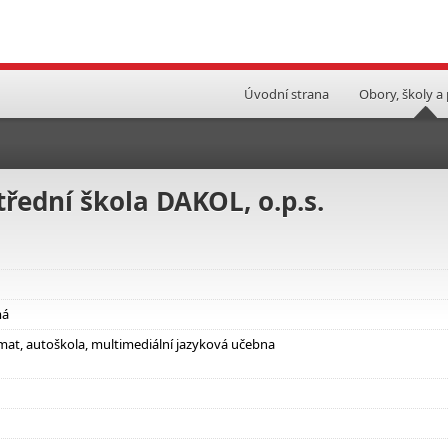
Úvodní strana
Obory, školy a
řední škola DAKOL, o.p.s.
má
omat, autoškola, multimediální jazyková učebna