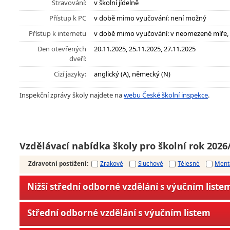
Stravování:
v školní jídelně
Přístup k PC
v době mimo vyučování: není možný
Přístup k internetu
v době mimo vyučování: v neomezené míře
Den otevřených
20.11.2025, 25.11.2025, 27.11.2025
dveří:
Cizí jazyky:
anglický (A), německý (N)
Inspekční zprávy školy najdete na
webu České školní inspekce
.
Vzdělávací nabídka školy pro školní rok 2026
Zdravotní postižení
:
Zrakové
Sluchové
Tělesné
Ment
Nižší střední odborné vzdělání s výučním liste
Střední odborné vzdělání s výučním listem