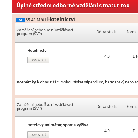
Úplné střední odborné vzdělání s maturitou
Hotelnictví
65-42-M/01
M
Zaměření nebo Školní vzdělávací
Délka studia
Forma 
program (ŠVP)
Hotelnictví
4,0
De
porovnat
Poznámky k oboru:
žáci mohou získat stipendium, barmanský nebo som
Zaměření nebo Školní vzdělávací
Délka studia
Forma 
program (ŠVP)
Hotelový animátor, sport a výživa
4,0
De
porovnat