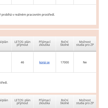
V probíhá v reálném pracovním prostředí.
í/plán
LETOS: plán
Přijímací
Roční
Možnost
přijmout
zkouška
školné
studia pro ZP
46
koná se
17000
Ne
tředí.
í/plán
LETOS: plán
Přijímací
Roční
Možnost
přijmout
zkouška
školné
studia pro ZP