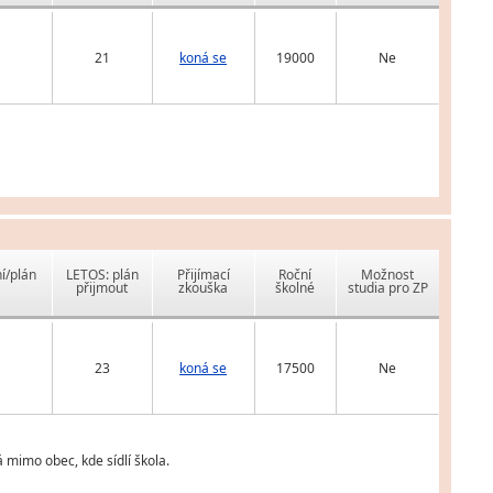
21
koná se
19000
Ne
í/plán
LETOS: plán
Přijímací
Roční
Možnost
přijmout
zkouška
školné
studia pro ZP
23
koná se
17500
Ne
 mimo obec, kde sídlí škola.