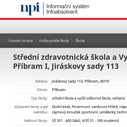
Úvodní strana
Volba podle školy
Škola
Střední zdravotnická škola a V
Příbram I, Jiráskovy sady 113
Adresa:
Jiráskovy sady 113, Příbram, 26101
Okres:
Příbram
Typ školy:
střední škola a vyšší odborná škola, veřejná
Vybavení školy a její
školní klub, fitcentrum, venkovní hřiště, n
nabídka:
zájmový kroužek sportovní, umělecký, technic
Velikost školy:
SŠ 351 - 400 žáků, VOŠ 51 - 100 studentů