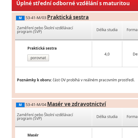
Úplné střední odborné vzdělání s maturitou
Praktická sestra
53-41-M/03
M
Zaměření nebo Školní vzdělávací
Délka studia
Forma 
program (ŠVP)
Praktická sestra
4,0
De
porovnat
Poznámky k oboru:
část OV probíhá v reálném pracovním prostředí.
Masér ve zdravotnictví
53-41-M/04
M
Zaměření nebo Školní vzdělávací
Délka studia
Forma 
program (ŠVP)
Masér