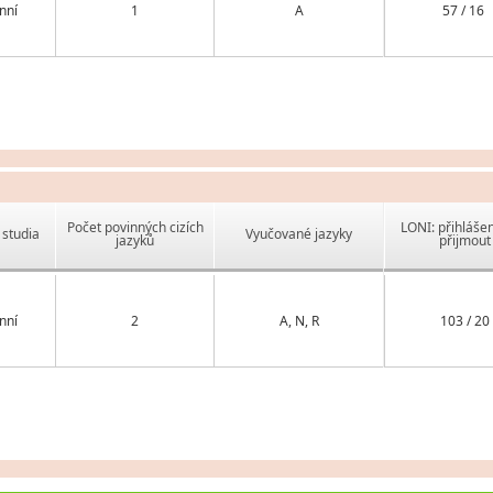
nní
1
A
57 / 16
Počet povinných cizích
LONI: přihlášen
studia
Vyučované jazyky
jazyků
přijmout
nní
2
A, N, R
103 / 20