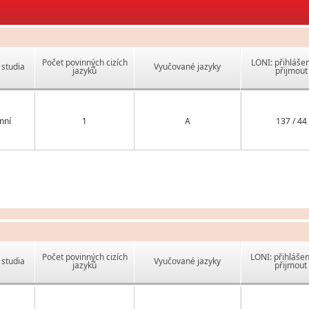
Počet povinných cizích
LONI: přihlášen
studia
Vyučované jazyky
jazyků
přijmout
nní
1
A
137 / 44
Počet povinných cizích
LONI: přihlášen
studia
Vyučované jazyky
jazyků
přijmout