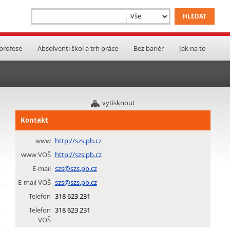
 profese
Absolventi škol a trh práce
Bez bariér
Jak na to
vytisknout
Kontakt
www
http://szs.pb.cz
www VOŠ
http://szs.pb.cz
E-mail
szs@szs.pb.cz
E-mail VOŠ
szs@szs.pb.cz
Telefon
318 623 231
Telefon
318 623 231
VOŠ