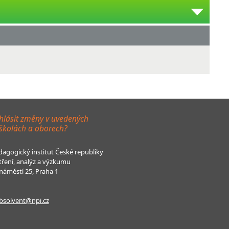
hlásit změny v uvedených
 školách a oborech?
agogický institut České republiky
tření, analýz a výzkumu
áměstí 25, Praha 1
bsolvent@npi.cz