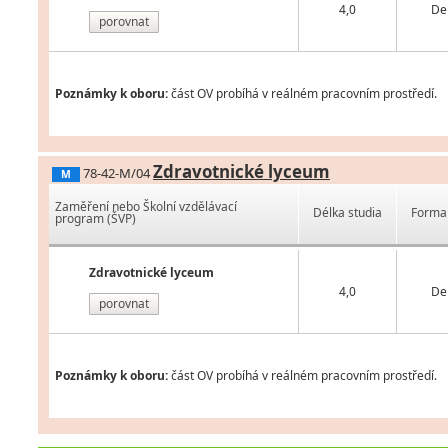
4,0
De
porovnat
Poznámky k oboru:
část OV probíhá v reálném pracovním prostředí.
Zdravotnické lyceum
78-42-M/04
M
Zaměření nebo Školní vzdělávací
Délka studia
Forma 
program (ŠVP)
Zdravotnické lyceum
4,0
De
porovnat
Poznámky k oboru:
část OV probíhá v reálném pracovním prostředí.