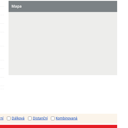
Mapa
rní
Dálková
Distanční
Kombinovaná