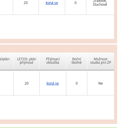
Zrakově,
20
koná se
0
Sluchově
í/plán
LETOS: plán
Přijímací
Roční
Možnost
přijmout
zkouška
školné
studia pro ZP
20
koná se
0
Ne