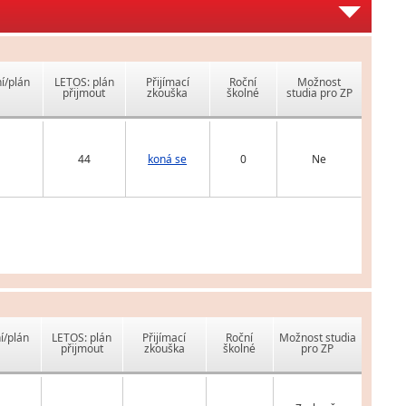
í/plán
LETOS: plán
Přijímací
Roční
Možnost
přijmout
zkouška
školné
studia pro ZP
44
koná se
0
Ne
í/plán
LETOS: plán
Přijímací
Roční
Možnost studia
přijmout
zkouška
školné
pro ZP