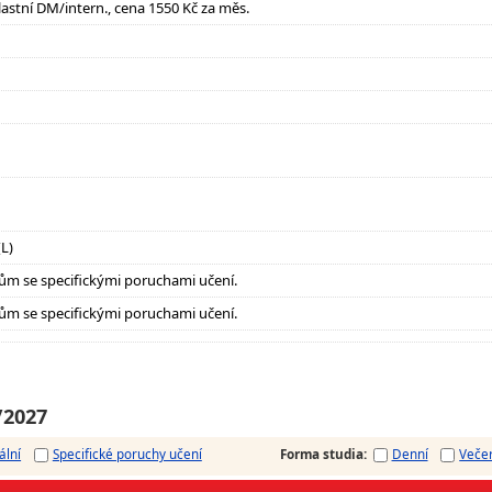
lastní DM/intern., cena 1550 Kč za měs.
(L)
ům se specifickými poruchami učení.
ům se specifickými poruchami učení.
/2027
ální
Specifické poruchy učení
Forma studia
:
Denní
Veče