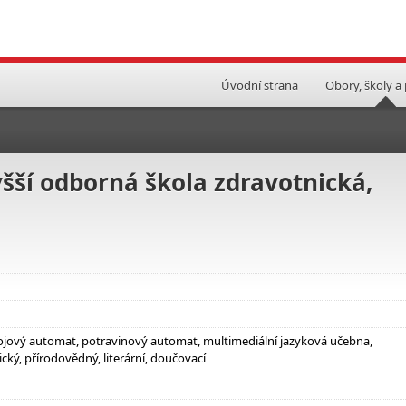
Úvodní strana
Obory, školy a
yšší odborná škola zdravotnická,
ápojový automat, potravinový automat, multimediální jazyková učebna,
ký, přírodovědný, literární, doučovací