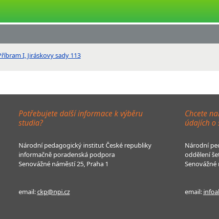
říbram I, Jiráskovy sady 113
Potřebujete další informace k výběru
Chcete na
studia?
údajích o
Národní pedagogický institut České republiky
Národní ped
informačně poradenská podpora
oddělení še
Senovážné náměstí 25, Praha 1
Senovážné n
email:
ckp@npi.cz
email:
infoa