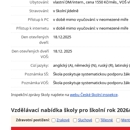
Ubytování:
vlastní DM/intern., cena 1550 Kč/měs., VOŠ v
Stravování:
v školní jídelně
Přístup k PC
v době mimo vyučování: v neomezené míře
Přístup k internetu
v době mimo vyučování: v neomezené míře
Den otevřených
18.12.2025
dveří:
Den otevřených dveří
18.12. 2025
VOŠ:
Cizí jazyky:
anglický (A), německý (N), ruský (R), latinský 
Poznámka SŠ:
Škola poskytuje systematickou podporu žák
Poznámka VOŠ:
Škola poskytuje systematickou podporu žák
Inspekční zprávy školy najdete na
webu České školní inspekce
.
Vzdělávací nabídka školy pro školní rok 2026
Zdravotní postižení
:
Zrakové
Sluchové
Tělesné
Ment