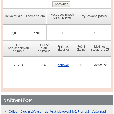
porovnat
Počet povinných
Délka studia
Forma studia
Vyučované jazyky
cizích jazyků
3,0
Denní
1
A
LONI:
LETOS:
Přijímací
Roční
Možnost
přihlášení/plán
plán
zkouška
školné
studia pro ZP
přijmout
přijmout
25 / 14
14
pohovor
0
Mentálně
Navštívené školy
Odborné učiliště Vyšehrad, Vratislavova 31/6, Praha 2 - Vyšehrad