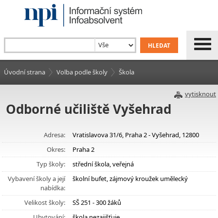
Úvodní strana
Volba podle školy
Škola
vytisknout
Odborné učiliště Vyšehrad
Adresa:
Vratislavova 31/6, Praha 2 - Vyšehrad, 12800
Okres:
Praha 2
Typ školy:
střední škola, veřejná
Vybavení školy a její
školní bufet, zájmový kroužek umělecký
nabídka:
Velikost školy:
SŠ 251 - 300 žáků
Ubytování:
škola nezajišťuje