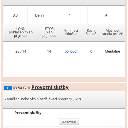
3,0
Denní
1
A
LONI:
LETOS:
Přijímací
Roční
Možnost
přihlášení/plán
plán
zkouška
školné
studia pro ZP
přijmout
přijmout
23 / 14
14
pohovor
0
Mentálně
Provozní služby
69-54-E/01
E
Zaměření nebo Školní vzdělávací program (ŠVP)
Provozní služby
porovnat