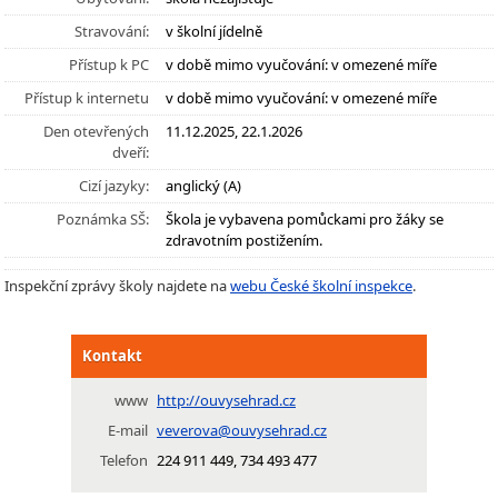
Stravování:
v školní jídelně
Přístup k PC
v době mimo vyučování: v omezené míře
Přístup k internetu
v době mimo vyučování: v omezené míře
Den otevřených
11.12.2025, 22.1.2026
dveří:
Cizí jazyky:
anglický (A)
Poznámka SŠ:
Škola je vybavena pomůckami pro žáky se
zdravotním postižením.
Inspekční zprávy školy najdete na
webu České školní inspekce
.
Kontakt
www
http://ouvysehrad.cz
E-mail
veverova@ouvysehrad.cz
Telefon
224 911 449, 734 493 477