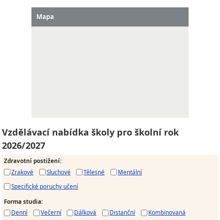
Mapa
Vzdělávací nabídka školy pro školní rok
2026/2027
Zdravotní postižení
:
Zrakové
Sluchové
Tělesné
Mentální
Specifické poruchy učení
Forma studia
:
Denní
Večerní
Dálková
Distanční
Kombinovaná