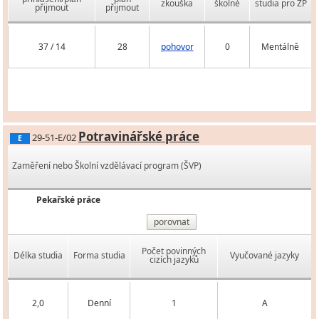
zkouška
školné
studia pro ZP
přijmout
přijmout
37 / 14
28
pohovor
0
Mentálně
Potravinářské práce
29-51-E/02
E
Zaměření nebo Školní vzdělávací program (ŠVP)
Pekařské práce
porovnat
Počet povinných
Délka studia
Forma studia
Vyučované jazyky
cizích jazyků
2,0
Denní
1
A