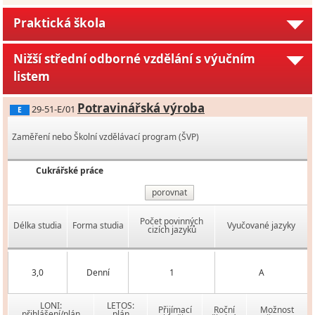
Praktická škola
Nižší střední odborné vzdělání s výučním
listem
Potravinářská výroba
29-51-E/01
E
Zaměření nebo Školní vzdělávací program (ŠVP)
Cukrářské práce
porovnat
Počet povinných
Délka studia
Forma studia
Vyučované jazyky
cizích jazyků
3,0
Denní
1
A
LONI:
LETOS:
Přijímací
Roční
Možnost
přihlášení/plán
plán