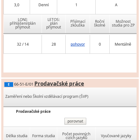
3,0
Denní
1
A
LONI:
LETOS:
Přijímací
Roční
Možnost
přihlášení/plán
plán
zkouška
školné
studia pro ZP
přijmout
přijmout
32 / 14
28
pohovor
0
Mentálně
Prodavačské práce
66-51-E/01
E
Zaměření nebo Školní vzdělávací program (ŠVP)
Prodavačské práce
porovnat
Počet povinných
Délka studia
Forma studia
Vyučované jazyky
cizích jazyků