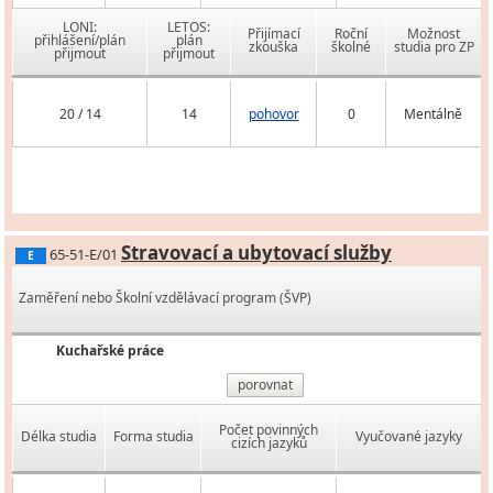
LONI:
LETOS:
Přijímací
Roční
Možnost
přihlášení/plán
plán
zkouška
školné
studia pro ZP
přijmout
přijmout
20 / 14
14
pohovor
0
Mentálně
Stravovací a ubytovací služby
65-51-E/01
E
Zaměření nebo Školní vzdělávací program (ŠVP)
Kuchařské práce
porovnat
Počet povinných
Délka studia
Forma studia
Vyučované jazyky
cizích jazyků