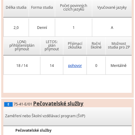
Počet povinných
Délka studia
Forma studia
Vyučované jazyky
cizích jazyků
2,0
Denní
1
A
LONI:
LETOS:
Přijímací
Roční
Možnost
přihlášení/plán
plán
zkouška
školné
studia pro ZP
přijmout
přijmout
18 / 14
14
pohovor
0
Mentálně
Pečovatelské služby
75-41-E/01
E
Zaměření nebo Školní vzdělávací program (ŠVP)
Pečovatelské služby