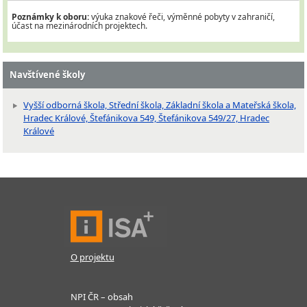
Poznámky k oboru:
výuka znakové řeči, výměnné pobyty v zahraničí,
účast na mezinárodních projektech.
Navštívené školy
Vyšší odborná škola, Střední škola, Základní škola a Mateřská škola,
Hradec Králové, Štefánikova 549, Štefánikova 549/27, Hradec
Králové
O projektu
NPI ČR – obsah