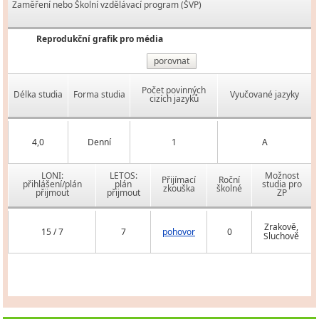
Zaměření nebo Školní vzdělávací program (ŠVP)
Reprodukční grafik pro média
porovnat
Počet povinných
Délka studia
Forma studia
Vyučované jazyky
cizích jazyků
4,0
Denní
1
A
LONI:
LETOS:
Možnost
Přijímací
Roční
přihlášení/plán
plán
studia pro
zkouška
školné
přijmout
přijmout
ZP
Zrakově,
15 / 7
7
pohovor
0
Sluchově