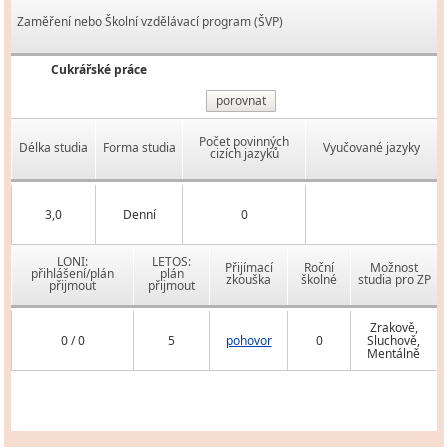
Zaměření nebo Školní vzdělávací program (ŠVP)
Cukrářské práce
porovnat
Počet povinných
Délka studia
Forma studia
Vyučované jazyky
cizích jazyků
3,0
Denní
0
LONI:
LETOS:
Přijímací
Roční
Možnost
přihlášení/plán
plán
zkouška
školné
studia pro ZP
přijmout
přijmout
Zrakově,
0 / 0
5
pohovor
0
Sluchově,
Mentálně