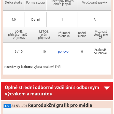
Počet povinných
Délka studia
Forma studia
Vyučované jazyky
cizích jazyků
4,0
Denní
1
A
LONI:
LETOS:
Možnost
Přijímací
Roční
přihlášení/plán
plán
studia pro
zkouška
školné
přijmout
přijmout
ZP
Zrakově,
6 / 10
10
pohovor
0
Sluchově
Poznámky k oboru:
výuka znakové řeči.
Úplné střední odborné vzdělání s odborným
výcvikem a maturitou
Reprodukční grafik pro média
34-53-L/01
L/0