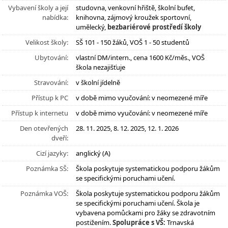
Vybavení školy a její
studovna, venkovní hřiště, školní bufet,
nabídka:
knihovna, zájmový kroužek sportovní,
umělecký,
bezbariérové prostředí školy
Velikost školy:
SŠ 101 - 150 žáků, VOŠ 1 - 50 studentů
Ubytování:
vlastní DM/intern., cena 1600 Kč/měs., VOŠ
škola nezajišťuje
Stravování:
v školní jídelně
Přístup k PC
v době mimo vyučování: v neomezené míře
Přístup k internetu
v době mimo vyučování: v neomezené míře
Den otevřených
28. 11. 2025, 8. 12. 2025, 12. 1. 2026
dveří:
Cizí jazyky:
anglický (A)
Poznámka SŠ:
Škola poskytuje systematickou podporu žákům
se specifickými poruchami učení.
Poznámka VOŠ:
Škola poskytuje systematickou podporu žákům
se specifickými poruchami učení. Škola je
vybavena pomůckami pro žáky se zdravotním
postižením.
Spolupráce s VŠ:
Trnavská