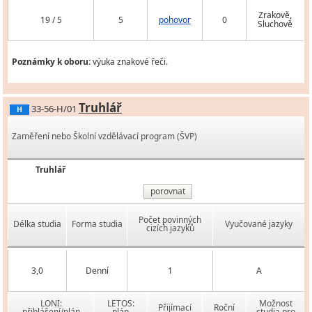
Zrakově,
19 / 5
5
pohovor
0
Sluchově
Poznámky k oboru:
výuka znakové řeči.
Truhlář
33-56-H/01
H
Zaměření nebo Školní vzdělávací program (ŠVP)
Truhlář
porovnat
Počet povinných
Délka studia
Forma studia
Vyučované jazyky
cizích jazyků
3,0
Denní
1
A
LONI:
LETOS:
Možnost
Přijímací
Roční
přihlášení/plán
plán
studia pro