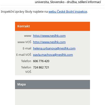
univerzita, Slovensko - družba, sdílení informací
Inspekční zprávy školy najdete na
webu České školní inspekce
.
Kontakt
www
http://www.neslhk.com
www VOŠ
http://www.neslhk.com
E-mail
helena.urbanova@neslhk.com
E-mail VOŠ
pavla.machova@neslhk.com
Telefon
606 776 420
Telefon
724 862 721
VOŠ
Mapa