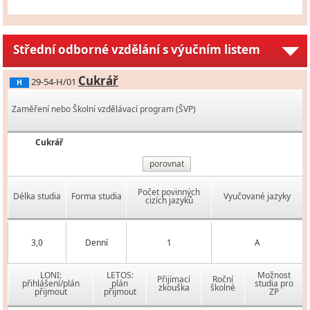
Střední odborné vzdělání s výučním listem
Cukrář
29-54-H/01
H
Zaměření nebo Školní vzdělávací program (ŠVP)
Cukrář
porovnat
Počet povinných
Délka studia
Forma studia
Vyučované jazyky
cizích jazyků
3,0
Denní
1
A
LONI:
LETOS:
Možnost
Přijímací
Roční
přihlášení/plán
plán
studia pro
zkouška
školné
přijmout
přijmout
ZP