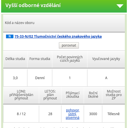
Vyšší odborné vzdělání
Kód a název oboru
75-33-N/02 Tlumočnictví českého znakového jazyka
N
porovnat
Počet povinných
Délka studia
Forma studia
Vyučované jazyky
cizích jazyků
3,0
Denní
1
A
LONI:
LETOS:
Možnost
Přijímací
Roční
přihlášení/plán
plán
studia pro
zkouška
školné
přijmout
přijmout
ZP
pohovor,
8 / 12
28
ústní,
3000
Tělesně
písemná