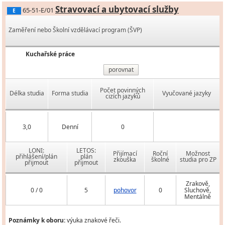
Stravovací a ubytovací služby
65-51-E/01
E
Zaměření nebo Školní vzdělávací program (ŠVP)
Kuchařské práce
porovnat
Počet povinných
Délka studia
Forma studia
Vyučované jazyky
cizích jazyků
3,0
Denní
0
LONI:
LETOS:
Přijímací
Roční
Možnost
přihlášení/plán
plán
zkouška
školné
studia pro ZP
přijmout
přijmout
Zrakově,
0 / 0
5
pohovor
0
Sluchově,
Mentálně
Poznámky k oboru:
výuka znakové řeči.