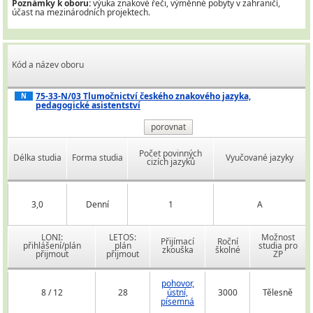
Poznámky k oboru:
výuka znakové řeči, výměnné pobyty v zahraničí,
účast na mezinárodních projektech.
Kód a název oboru
75-33-N/03 Tlumočnictví českého znakového jazyka,
N
pedagogické asistentství
porovnat
Počet povinných
Délka studia
Forma studia
Vyučované jazyky
cizích jazyků
3,0
Denní
1
A
LONI:
LETOS:
Možnost
Přijímací
Roční
přihlášení/plán
plán
studia pro
zkouška
školné
přijmout
přijmout
ZP
pohovor,
8 / 12
28
ústní,
3000
Tělesně
písemná