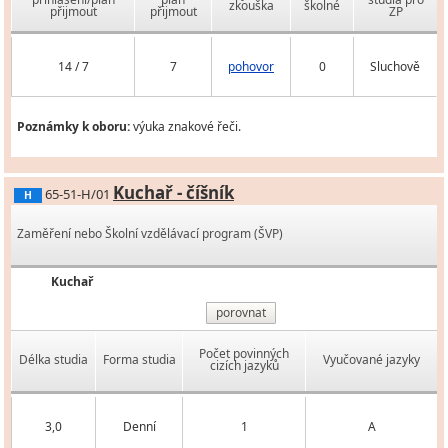
zkouška
školné
přijmout
přijmout
ZP
14 / 7
7
pohovor
0
Sluchově
Poznámky k oboru:
výuka znakové řeči.
Kuchař - číšník
65-51-H/01
H
Zaměření nebo Školní vzdělávací program (ŠVP)
Kuchař
porovnat
Počet povinných
Délka studia
Forma studia
Vyučované jazyky
cizích jazyků
3,0
Denní
1
A