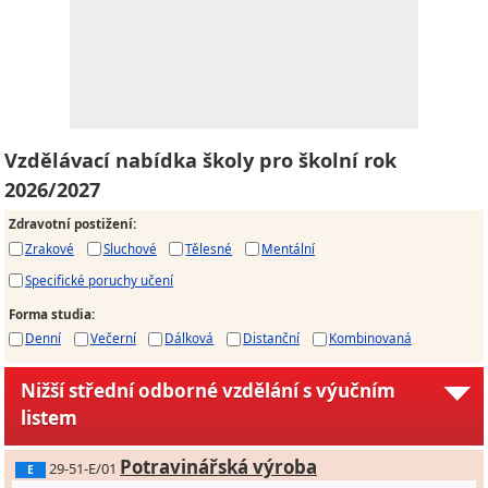
Vzdělávací nabídka školy pro školní rok
2026/2027
Zdravotní postižení
:
Zrakové
Sluchové
Tělesné
Mentální
Specifické poruchy učení
Forma studia
:
Denní
Večerní
Dálková
Distanční
Kombinovaná
Nižší střední odborné vzdělání s výučním
listem
Potravinářská výroba
29-51-E/01
E