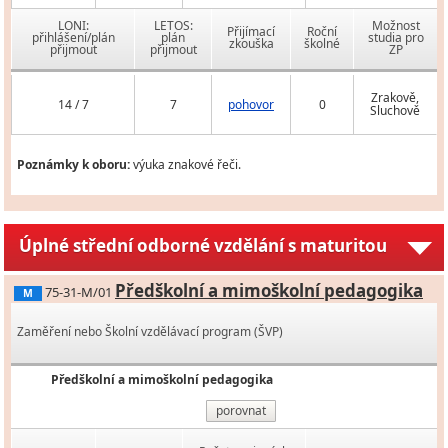
LONI:
LETOS:
Možnost
Přijímací
Roční
přihlášení/plán
plán
studia pro
zkouška
školné
přijmout
přijmout
ZP
Zrakově,
14 / 7
7
pohovor
0
Sluchově
Poznámky k oboru:
výuka znakové řeči.
Úplné střední odborné vzdělání s maturitou
Předškolní a mimoškolní pedagogika
75-31-M/01
M
Zaměření nebo Školní vzdělávací program (ŠVP)
Předškolní a mimoškolní pedagogika
porovnat