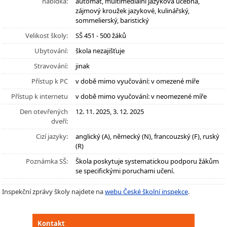
nabídka:
automat, multimediální jazyková učebna,
zájmový kroužek jazykové, kulinářský,
sommelierský, baristický
Velikost školy:
SŠ 451 - 500 žáků
Ubytování:
škola nezajišťuje
Stravování:
jinak
Přístup k PC
v době mimo vyučování: v omezené míře
Přístup k internetu
v době mimo vyučování: v neomezené míře
Den otevřených
12. 11. 2025, 3. 12. 2025
dveří:
Cizí jazyky:
anglický (A), německý (N), francouzský (F), ruský
(R)
Poznámka SŠ:
Škola poskytuje systematickou podporu žákům
se specifickými poruchami učení.
Inspekční zprávy školy najdete na
webu České školní inspekce
.
Kontakt