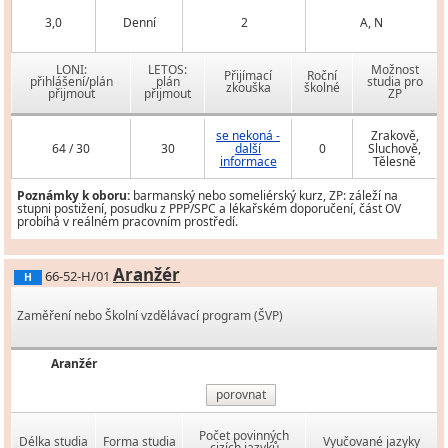
3,0
Denní
2
A, N
LONI:
LETOS:
Možnost
Přijímací
Roční
přihlášení/plán
plán
studia pro
zkouška
školné
přijmout
přijmout
ZP
se nekoná -
Zrakově,
64 / 30
30
další
0
Sluchově,
informace
Tělesně
Poznámky k oboru:
barmanský nebo someliérský kurz, ZP: záleží na
stupni postižení, posudku z PPP/SPC a lékařském doporučení, část OV
probíhá v reálném pracovním prostředí.
Aranžér
66-52-H/01
H
Zaměření nebo Školní vzdělávací program (ŠVP)
Aranžér
porovnat
Počet povinných
Délka studia
Forma studia
Vyučované jazyky
cizích jazyků