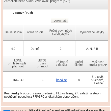
Zaměření nebo Školní vzdělávací program (ŠVP)
Cestovní ruch
porovnat
Počet povinných
Délka studia
Forma studia
Vyučované jazyky
cizích jazyků
4,0
Denní
2
A, N, F, R
LONI:
LETOS:
Přijímací
Roční
Možnost
přihlášení/plán
plán
zkouška
školné
studia pro ZP
přijmout
přijmout
Zrakově,
164 / 30
30
koná se
0
Sluchově,
Tělesně
Poznámky k oboru:
výuka předmětu Fiktivní firmy, ZP: záleží na stupni
postižení, posudku z PPP/SPC a lékařském doporučení.