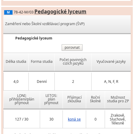
Pedagogické lyceum
78-42-M/03
M
Zaměření nebo Školní vzdělávací program (ŠVP)
Pedagogické lyceum
porovnat
Počet povinných
Délka studia
Forma studia
Vyučované jazyky
cizích jazyků
4,0
Denní
2
A, N, F, R
LONI:
LETOS:
Přijímací
Roční
Možnost
přihlášení/plán
plán
zkouška
školné
studia pro ZP
přijmout
přijmout
Zrakově,
127 / 30
30
koná se
0
Sluchově,
Tělesně