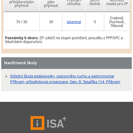
Přijímací
Roční
Možnost
přihlášení/plán
plán
zkouška
školné
studia pro ZP
přijmout
přijmout
Zrakově,
70 / 30
30
písemná
0
Sluchově,
Tělesně
Poznámky k oboru:
ZP: záleží na stupni postižení, posudku z PPP/SPC a
lékařském doporučení.
Navštívené školy
Střední škola pedagogiky, cestovního ruchu a gastronomie
Příbram, příspěvková organizace, Gen. R. Tesaříka 114, Příbram