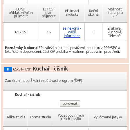
LONI:
LETOS:
Možnost
Přijímací
Roční
přihlášení/plán
plán
studia pro
zkouška
školné
přijmout
přijmout
ZP
se nekoná -
Zrakově,
61 / 15
15
další
0
Sluchově,
informace
Tělesně
Poznámky k oboru:
ZP: záleží na stupni postižení, posudku z PPP/SPC a
lékařském doporučení, část OV probíhá v reálném pracovním prostředí.
Kuchař - číšník
65-51-H/01
H
Zaměření nebo Školní vzdělávací program (ŠVP)
Kuchař - číšník
porovnat
Počet povinných
Délka studia
Forma studia
Vyučované jazyky
cizích jazyků