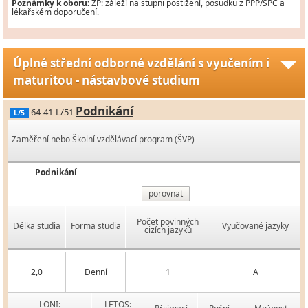
Poznámky k oboru:
ZP: záleží na stupni postižení, posudku z PPP/SPC a
lékařském doporučení.
Úplné střední odborné vzdělání s vyučením i
maturitou - nástavbové studium
Podnikání
64-41-L/51
L/5
Zaměření nebo Školní vzdělávací program (ŠVP)
Podnikání
porovnat
Počet povinných
Délka studia
Forma studia
Vyučované jazyky
cizích jazyků
2,0
Denní
1
A
LONI:
LETOS: