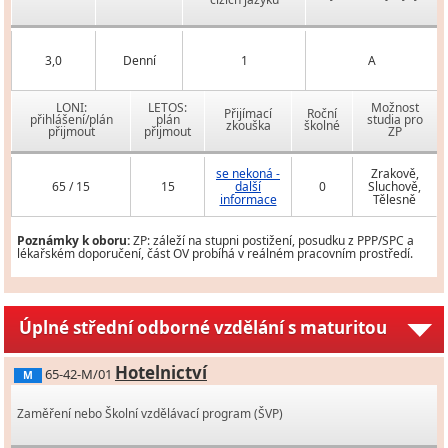
3,0
Denní
1
A
LONI:
LETOS:
Možnost
Přijímací
Roční
přihlášení/plán
plán
studia pro
zkouška
školné
přijmout
přijmout
ZP
se nekoná -
Zrakově,
65 / 15
15
další
0
Sluchově,
informace
Tělesně
Poznámky k oboru:
ZP: záleží na stupni postižení, posudku z PPP/SPC a
lékařském doporučení, část OV probíhá v reálném pracovním prostředí.
Úplné střední odborné vzdělání s maturitou
Hotelnictví
65-42-M/01
M
Zaměření nebo Školní vzdělávací program (ŠVP)