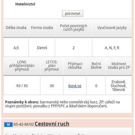
Hotelnictví
porovnat
Počet povinných
Délka studia
Forma studia
Vyučované jazyky
cizích jazyků
4,0
Denní
2
A, N, F, R
LONI:
LETOS:
Přijímací
Roční
Možnost
přihlášení/plán
plán
zkouška
školné
studia pro ZP
přijmout
přijmout
Zrakově,
93 / 30
30
koná se
0
Sluchově,
Tělesně
Poznámky k oboru:
barmanský nebo someliérský kurz, ZP: záleží na
stupni postižení, posudku z PPP/SPC a lékařském doporučení.
Cestovní ruch
65-42-M/02
M