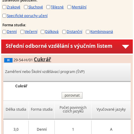
Zdravotní postižení
:
Zrakové
Sluchové
Tělesné
Mentální
Specifické poruchy učení
Forma studia
:
Denní
Večerní
Dálková
Distanční
Kombinovaná
Střední odborné vzdělání s výučním listem
Cukrář
29-54-H/01
H
Zaměření nebo Školní vzdělávací program (ŠVP)
Cukrář
porovnat
Počet povinných
Délka studia
Forma studia
Vyučované jazyky
cizích jazyků
3,0
Denní
1
A