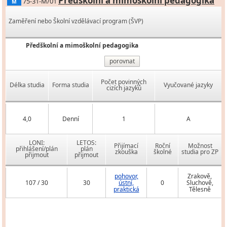
Předškolní a mimoškolní pedagogika
75-31-M/01
M
Zaměření nebo Školní vzdělávací program (ŠVP)
Předškolní a mimoškolní pedagogika
porovnat
Počet povinných
Délka studia
Forma studia
Vyučované jazyky
cizích jazyků
4,0
Denní
1
A
LONI:
LETOS:
Přijímací
Roční
Možnost
přihlášení/plán
plán
zkouška
školné
studia pro ZP
přijmout
přijmout
pohovor,
Zrakově,
107 / 30
30
ústní,
0
Sluchově,
praktická
Tělesně