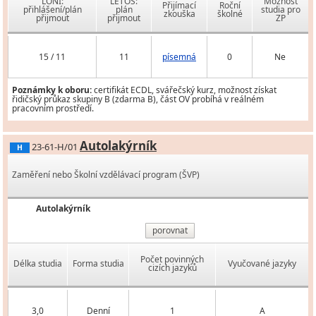
LONI:
LETOS:
Možnost
Přijímací
Roční
přihlášení/plán
plán
studia pro
zkouška
školné
přijmout
přijmout
ZP
15 / 11
11
písemná
0
Ne
Poznámky k oboru:
certifikát ECDL, svářečský kurz, možnost získat
řidičský průkaz skupiny B (zdarma B), část OV probíhá v reálném
pracovním prostředí.
Autolakýrník
23-61-H/01
H
Zaměření nebo Školní vzdělávací program (ŠVP)
Autolakýrník
porovnat
Počet povinných
Délka studia
Forma studia
Vyučované jazyky
cizích jazyků
3,0
Denní
1
A