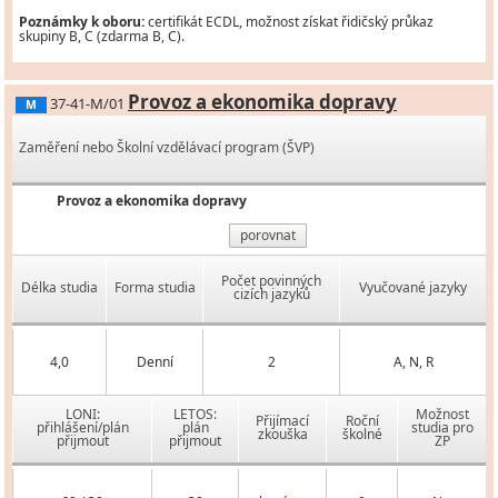
Poznámky k oboru:
certifikát ECDL, možnost získat řidičský průkaz
skupiny B, C (zdarma B, C).
Provoz a ekonomika dopravy
37-41-M/01
M
Zaměření nebo Školní vzdělávací program (ŠVP)
Provoz a ekonomika dopravy
porovnat
Počet povinných
Délka studia
Forma studia
Vyučované jazyky
cizích jazyků
4,0
Denní
2
A, N, R
LONI:
LETOS:
Možnost
Přijímací
Roční
přihlášení/plán
plán
studia pro
zkouška
školné
přijmout
přijmout
ZP