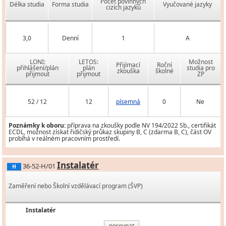
Počet povinných
Délka studia
Forma studia
Vyučované jazyky
cizích jazyků
3,0
Denní
1
A
LONI:
LETOS:
Možnost
Přijímací
Roční
přihlášení/plán
plán
studia pro
zkouška
školné
přijmout
přijmout
ZP
52 / 12
12
písemná
0
Ne
Poznámky k oboru:
příprava na zkoušky podle NV 194/2022 Sb., certifikát
ECDL, možnost získat řidičský průkaz skupiny B, C (zdarma B, C), část OV
probíhá v reálném pracovním prostředí.
Instalatér
36-52-H/01
H
Zaměření nebo Školní vzdělávací program (ŠVP)
Instalatér
porovnat