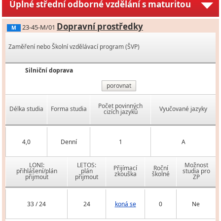
Úplné střední odborné vzdělání s maturitou
Dopravní prostředky
23-45-M/01
M
Zaměření nebo Školní vzdělávací program (ŠVP)
Silniční doprava
porovnat
Počet povinných
Délka studia
Forma studia
Vyučované jazyky
cizích jazyků
4,0
Denní
1
A
LONI:
LETOS:
Možnost
Přijímací
Roční
přihlášení/plán
plán
studia pro
zkouška
školné
přijmout
přijmout
ZP
33 / 24
24
koná se
0
Ne