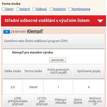
Forma studia
:
Denní
Večerní
Dálková
Distanční
Kombinovaná
Střední odborné vzdělání s výučním listem
Klempíř
23-55-H/01
H
Zaměření nebo Školní vzdělávací program (ŠVP)
Klempíř pro stavební výrobu
porovnat
Počet povinných
Délka studia
Forma studia
Vyučované jazyky
cizích jazyků
3,0
Denní
1
A
LONI:
LETOS:
Možnost
Přijímací
Roční
přihlášení/plán
plán
studia pro
zkouška
školné
přijmout
přijmout
ZP