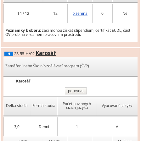
14 / 12
12
písemná
0
Ne
Poznámky k oboru:
žáci mohou získat stipendium, certifikát ECDL, část
OV probíhá v reálném pracovním prostředí.
Karosář
23-55-H/02
H
Zaměření nebo Školní vzdělávací program (ŠVP)
Karosář
porovnat
Počet povinných
Délka studia
Forma studia
Vyučované jazyky
cizích jazyků
3,0
Denní
1
A