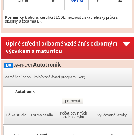
69 / 30
30
koná se
0
Ne
Poznámky k oboru:
certifikát ECDL, možnost získat řidičský průkaz
skupiny B (zdarma B).
Úplné střední odborné vzdělání s odborným
výcvikem a maturitou
Autotronik
39-41-L/01
L/0
Zaměření nebo Školní vzdělávací program (ŠVP)
Autotronik
porovnat
Počet povinných
Délka studia
Forma studia
Vyučované jazyky
cizích jazyků