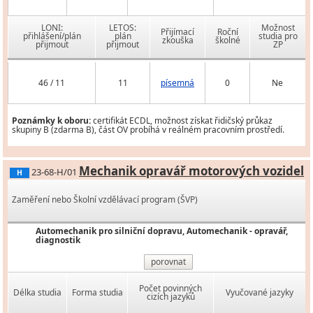
LONI:
LETOS:
Možnost
Přijímací
Roční
přihlášení/plán
plán
studia pro
zkouška
školné
přijmout
přijmout
ZP
46 / 11
11
písemná
0
Ne
Poznámky k oboru:
certifikát ECDL, možnost získat řidičský průkaz
skupiny B (zdarma B), část OV probíhá v reálném pracovním prostředí.
Mechanik opravář motorových vozidel
23-68-H/01
H
Zaměření nebo Školní vzdělávací program (ŠVP)
Automechanik pro silniční dopravu, Automechanik - opravář,
diagnostik
porovnat
Počet povinných
Délka studia
Forma studia
Vyučované jazyky
cizích jazyků