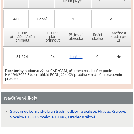
cizích jazyků
4,0
Denní
1
A
LONI:
LETOS:
Možnost
Přijímací
Roční
přihlášení/plán
plán
studia pro
zkouška
školné
přijmout
přijmout
ZP
51 / 24
24
koná se
0
Ne
Poznámky k oboru:
výuka CAD/CAM, příprava na zkoušky podle
NV 194/2022 Sb., certifikát ECDL, část OV probíhá v reálném pracovním
prostředí.
Navštívené školy
Střední odborná škola a Střední odborné učiliště, Hradec Králové,
Vocelova 1338, Vocelova 1338/2, Hradec Králové