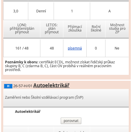
3,0
Denní
1
A
LONI:
LETOS:
Možnost
Přijímací
Roční
přihlášení/plán
plán
studia pro
zkouška
školné
přijmout
přijmout
ZP
161 / 48
48
písemná
0
Ne
Poznámky k oboru:
certifikát ECDL, možnost získat řidičský průkaz
skupiny B, C (zdarma B, C), část OV probíhá v reálném pracovním
prostředí.
Autoelektrikář
26-57-H/01
H
Zaměření nebo Školní vzdělávací program (ŠVP)
Autoelektrikář
porovnat