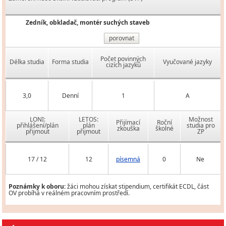
Zedník, obkladač, montér suchých staveb
porovnat
Počet povinných
Délka studia
Forma studia
Vyučované jazyky
cizích jazyků
3,0
Denní
1
A
LONI:
LETOS:
Možnost
Přijímací
Roční
přihlášení/plán
plán
studia pro
zkouška
školné
přijmout
přijmout
ZP
17 / 12
12
písemná
0
Ne
Poznámky k oboru:
žáci mohou získat stipendium, certifikát ECDL, část
OV probíhá v reálném pracovním prostředí.