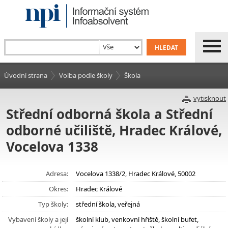
Úvodní strana
Volba podle školy
Škola
vytisknout
Střední odborná škola a Střední
odborné učiliště, Hradec Králové,
Vocelova 1338
Adresa:
Vocelova 1338/2, Hradec Králové, 50002
Okres:
Hradec Králové
Typ školy:
střední škola, veřejná
Vybavení školy a její
školní klub, venkovní hřiště, školní bufet,