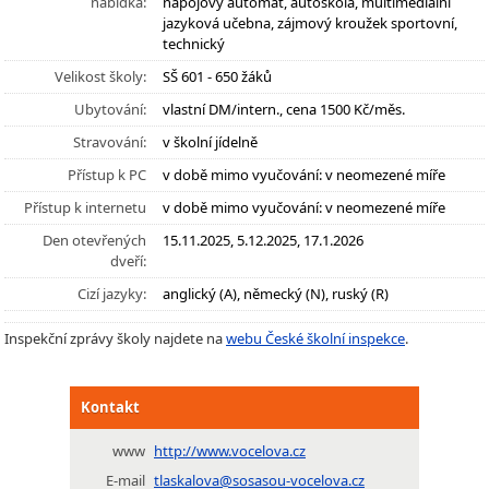
nabídka:
nápojový automat, autoškola, multimediální
jazyková učebna, zájmový kroužek sportovní,
technický
Velikost školy:
SŠ 601 - 650 žáků
Ubytování:
vlastní DM/intern., cena 1500 Kč/měs.
Stravování:
v školní jídelně
Přístup k PC
v době mimo vyučování: v neomezené míře
Přístup k internetu
v době mimo vyučování: v neomezené míře
Den otevřených
15.11.2025, 5.12.2025, 17.1.2026
dveří:
Cizí jazyky:
anglický (A), německý (N), ruský (R)
Inspekční zprávy školy najdete na
webu České školní inspekce
.
Kontakt
www
http://www.vocelova.cz
E-mail
tlaskalova@sosasou-vocelova.cz