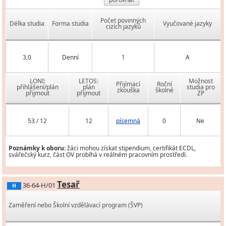
Počet povinných
Délka studia
Forma studia
Vyučované jazyky
cizích jazyků
3,0
Denní
1
A
LONI:
LETOS:
Možnost
Přijímací
Roční
přihlášení/plán
plán
studia pro
zkouška
školné
přijmout
přijmout
ZP
53 / 12
12
písemná
0
Ne
Poznámky k oboru:
žáci mohou získat stipendium, certifikát ECDL,
svářečský kurz, část OV probíhá v reálném pracovním prostředí.
Tesař
36-64-H/01
H
Zaměření nebo Školní vzdělávací program (ŠVP)