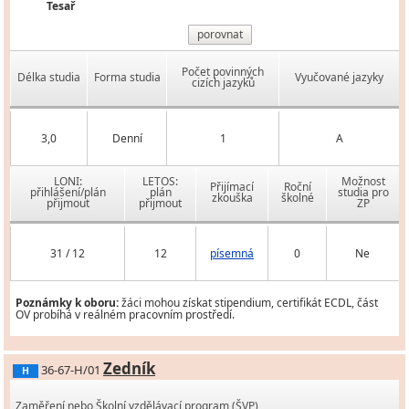
Tesař
porovnat
Počet povinných
Délka studia
Forma studia
Vyučované jazyky
cizích jazyků
3,0
Denní
1
A
LONI:
LETOS:
Možnost
Přijímací
Roční
přihlášení/plán
plán
studia pro
zkouška
školné
přijmout
přijmout
ZP
31 / 12
12
písemná
0
Ne
Poznámky k oboru:
žáci mohou získat stipendium, certifikát ECDL, část
OV probíhá v reálném pracovním prostředí.
Zedník
36-67-H/01
H
Zaměření nebo Školní vzdělávací program (ŠVP)