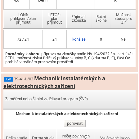
4,0
Denní
1
A
LONI:
LETOS:
Možnost
Přijímací
Roční
přihlášení/plán
plán
studia pro
zkouška
školné
přijmout
přijmout
ZP
72 / 24
24
koná se
0
Ne
Poznámky k oboru:
příprava na zkoušky podle NV 194/2022 Sb., certifikát
ECDL, možnost získat řidičský průkaz skupiny B, C (zdarma B, C), část OV
probíhá v reálném pracovním prostředí.
Mechanik instalatérských a
39-41-L/02
L/0
elektrotechnických zařízení
Zaměření nebo Školní vzdělávací program (ŠVP)
Mechanik instalatérských a elektrotechnických zařízení
porovnat
Počet povinných
Délka studia
Forma studia
Vyučované jazyky