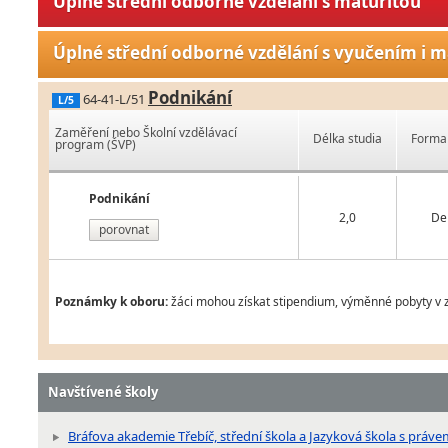
Úplné střední odborné vzdělání s maturitou
Úplné střední odborné vzdělání s vyučením i m
Podnikání
64-41-L/51
L/5
Zaměření nebo Školní vzdělávací
Délka studia
Forma 
program (ŠVP)
Podnikání
2,0
De
porovnat
Poznámky k oboru:
žáci mohou získat stipendium, výměnné pobyty v z
Navštívené školy
Bráfova akademie Třebíč, střední škola a Jazyková škola s právem 