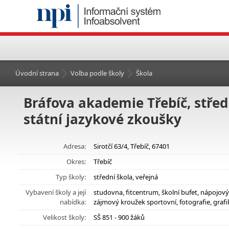
Úvodní strana
Volba podle školy
Škola
Bráfova akademie Třebíč, střed
státní jazykové zkoušky
Adresa:
Sirotčí 63/4, Třebíč, 67401
Okres:
Třebíč
Typ školy:
střední škola, veřejná
Vybavení školy a její
studovna, fitcentrum, školní bufet, nápojov
nabídka:
zájmový kroužek sportovní, fotografie, grafi
Velikost školy:
SŠ 851 - 900 žáků