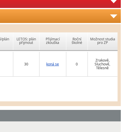
í/plán
LETOS: plán
Přijímací
Roční
Možnost studia
přijmout
zkouška
školné
pro ZP
Zrakově,
30
koná se
0
Sluchově,
Tělesně