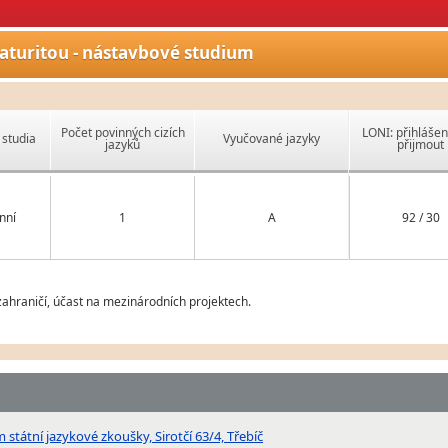
aturitou - nástavbové studium
Počet povinných cizích
LONI: přihlášen
studia
Vyučované jazyky
jazyků
přijmout
nní
1
A
92 / 30
ahraničí, účast na mezinárodních projektech.
státní jazykové zkoušky, Sirotčí 63/4, Třebíč