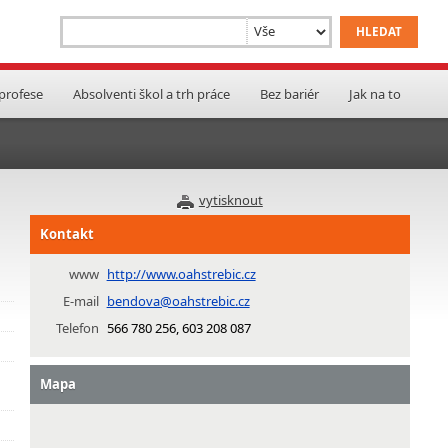
 profese
Absolventi škol a trh práce
Bez bariér
Jak na to
vytisknout
Kontakt
www
http://www.oahstrebic.cz
E-mail
bendova@oahstrebic.cz
Telefon
566 780 256, 603 208 087
Mapa