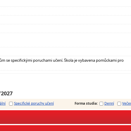
ům se specifickými poruchami učení. Škola je vybavena pomůckami pro
/2027
ální
Specifické poruchy učení
Forma studia
:
Denní
Veče