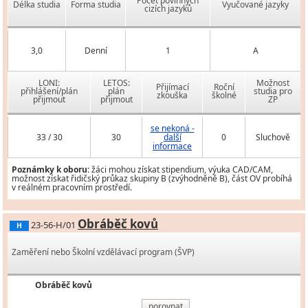
Počet povinných
Délka studia
Forma studia
Vyučované jazyky
cizích jazyků
3,0
Denní
1
A
LONI:
LETOS:
Možnost
Přijímací
Roční
přihlášení/plán
plán
studia pro
zkouška
školné
přijmout
přijmout
ZP
se nekoná -
33 / 30
30
další
0
Sluchově
informace
Poznámky k oboru:
žáci mohou získat stipendium, výuka CAD/CAM,
možnost získat řidičský průkaz skupiny B (zvýhodněně B), část OV probíhá
v reálném pracovním prostředí.
Obráběč kovů
23-56-H/01
H
Zaměření nebo Školní vzdělávací program (ŠVP)
Obráběč kovů
porovnat