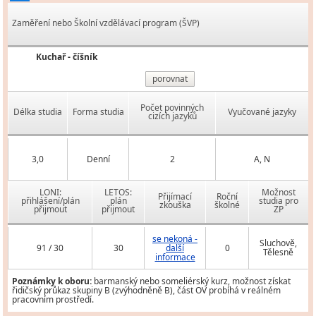
Zaměření nebo Školní vzdělávací program (ŠVP)
Kuchař - číšník
porovnat
Počet povinných
Délka studia
Forma studia
Vyučované jazyky
cizích jazyků
3,0
Denní
2
A, N
LONI:
LETOS:
Možnost
Přijímací
Roční
přihlášení/plán
plán
studia pro
zkouška
školné
přijmout
přijmout
ZP
se nekoná -
Sluchově,
91 / 30
30
další
0
Tělesně
informace
Poznámky k oboru:
barmanský nebo someliérský kurz, možnost získat
řidičský průkaz skupiny B (zvýhodněně B), část OV probíhá v reálném
pracovním prostředí.