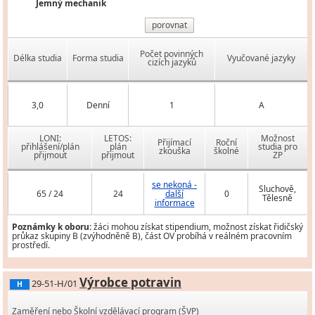
Jemný mechanik
porovnat
Počet povinných
Délka studia
Forma studia
Vyučované jazyky
cizích jazyků
3,0
Denní
1
A
LONI:
LETOS:
Možnost
Přijímací
Roční
přihlášení/plán
plán
studia pro
zkouška
školné
přijmout
přijmout
ZP
se nekoná -
Sluchově,
65 / 24
24
další
0
Tělesně
informace
Poznámky k oboru:
žáci mohou získat stipendium, možnost získat řidičský
průkaz skupiny B (zvýhodněně B), část OV probíhá v reálném pracovním
prostředí.
Výrobce potravin
29-51-H/01
H
Zaměření nebo Školní vzdělávací program (ŠVP)