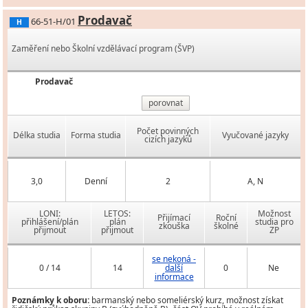
Prodavač
66-51-H/01
H
Zaměření nebo Školní vzdělávací program (ŠVP)
Prodavač
porovnat
Počet povinných
Délka studia
Forma studia
Vyučované jazyky
cizích jazyků
3,0
Denní
2
A, N
LONI:
LETOS:
Možnost
Přijímací
Roční
přihlášení/plán
plán
studia pro
zkouška
školné
přijmout
přijmout
ZP
se nekoná -
0 / 14
14
další
0
Ne
informace
Poznámky k oboru:
barmanský nebo someliérský kurz, možnost získat