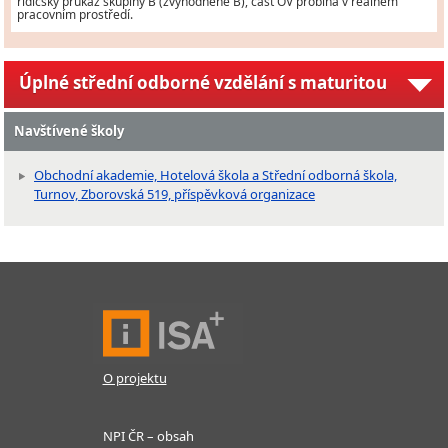
řidičský průkaz skupiny B (zvýhodněně B), část OV probíhá v reálném
pracovním prostředí.
Úplné střední odborné vzdělání s maturitou
Navštívené školy
Obchodní akademie, Hotelová škola a Střední odborná škola,
Turnov, Zborovská 519, příspěvková organizace
O projektu
NPI ČR – obsah