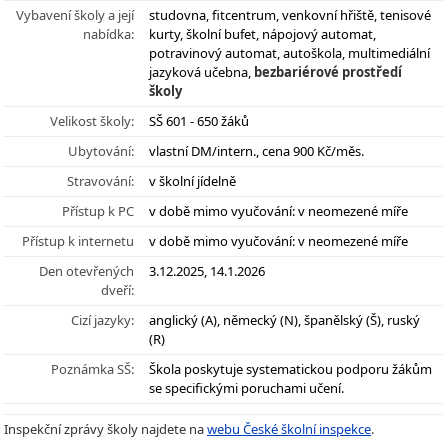
Vybavení školy a její
studovna, fitcentrum, venkovní hřiště, tenisové
nabídka:
kurty, školní bufet, nápojový automat,
potravinový automat, autoškola, multimediální
jazyková učebna,
bezbariérové prostředí
školy
Velikost školy:
SŠ 601 - 650 žáků
Ubytování:
vlastní DM/intern., cena 900 Kč/měs.
Stravování:
v školní jídelně
Přístup k PC
v době mimo vyučování: v neomezené míře
Přístup k internetu
v době mimo vyučování: v neomezené míře
Den otevřených
3.12.2025, 14.1.2026
dveří:
Cizí jazyky:
anglický (A), německý (N), španělský (Š), ruský
(R)
Poznámka SŠ:
Škola poskytuje systematickou podporu žákům
se specifickými poruchami učení.
Inspekční zprávy školy najdete na
webu České školní inspekce
.