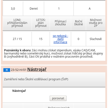
3,0
Denní
1
A
LONI:
LETOS:
Možnost
Přijímací
Roční
přihlášení/plán
plán
studia pro
zkouška
školné
přijmout
přijmout
ZP
se nekoná -
27 / 15
15
další
0
Sluchově
informace
Poznámky k oboru:
žáci mohou získat stipendium, výuka CAD/CAM,
barmanský nebo someliérský kurz, možnost získat řidičský průkaz skupiny
B (zvýhodněně B), část OV probíhá v reálném pracovním prostředí.
Nástrojař
23-52-H/01
H
Zaměření nebo Školní vzdělávací program (ŠVP)
Nástrojař
porovnat