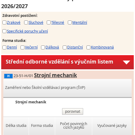
2026/2027
Zdravotní postižení
:
Zrakové
Sluchové
Tělesné
Mentální
Specifické poruchy učení
Forma studia
:
Denní
Večerní
Dálková
Distanční
Kombinovaná
Střední odborné vzdělání s výučním listem
Strojní mechanik
23-51-H/01
H
Zaměření nebo Školní vzdělávací program (ŠVP)
Strojní mechanik
porovnat
Počet povinných
Délka studia
Forma studia
Vyučované jazyky
cizích jazyků