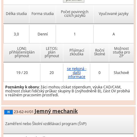
Počet povinných
Délka studia
Forma studia
Vyučované jazyky
cizích jazyků
3,0
Denní
1
A
LONI:
LETOS:
Možnost
Přijímací
Roční
přihlášení/plán
plán
studia pro
zkouška
školné
přijmout
přijmout
ZP
se nekoná -
19 / 20
20
další
0
Sluchově
informace
Poznámky k oboru:
žáci mohou získat stipendium, výuka CAD/CAM,
možnost získat řidičský průkaz skupiny B (zvýhodněně B), část OV probíhá
v reálném pracovním prostředí.
Jemný mechanik
23-62-H/01
H
Zaměření nebo Školní vzdělávací program (ŠVP)