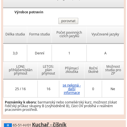
Výrobce potravin
porovnat
Počet povinných
Délka studia
Forma studia
Vyučované jazyky
cizích jazyků
3,0
Denní
1
A
LONI:
LETOS:
Možnost
Přijímací
Roční
přihlášení/plán
plán
studia pro
zkouška
školné
přijmout
přijmout
ZP
se nekoná -
25 / 16
16
další
0
Ne
informace
Poznámky k oboru:
barmanský nebo someliérský kurz, možnost získat
řidičský průkaz skupiny B (zvýhodněně B), část OV probíhá v reálném
pracovním prostředí.
Kuchař - číšník
65-51-H/01
H