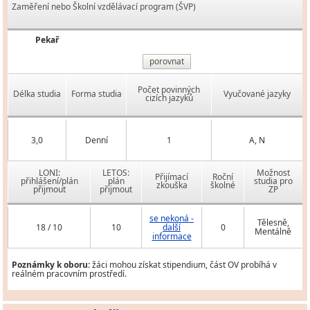
Zaměření nebo Školní vzdělávací program (ŠVP)
Pekař
porovnat
Počet povinných
Délka studia
Forma studia
Vyučované jazyky
cizích jazyků
3,0
Denní
1
A, N
LONI:
LETOS:
Možnost
Přijímací
Roční
přihlášení/plán
plán
studia pro
zkouška
školné
přijmout
přijmout
ZP
se nekoná -
Tělesně,
18 / 10
10
další
0
Mentálně
informace
Poznámky k oboru:
žáci mohou získat stipendium, část OV probíhá v
reálném pracovním prostředí.