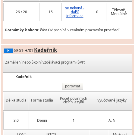
se nekoná -
Tělesně,
26 / 20
15
další
0
Mentálně
informace
Poznámky k oboru:
část OV probíhá v reálném pracovním prostředí.
Kadeřník
69-51-H/01
H
Zaměření nebo Školní vzdělávací program (ŠVP)
Kadeřník
porovnat
Počet povinných
Délka studia
Forma studia
Vyučované jazyky
cizích jazyků
3,0
Denní
1
A, N
LONI:
LETOS:
Možnost