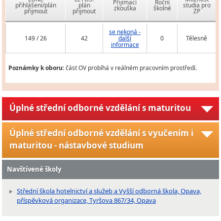
Přijímací
Roční
přihlášení/plán
plán
studia pro
zkouška
školné
přijmout
přijmout
ZP
se nekoná -
149 / 26
42
další
0
Tělesně
informace
Poznámky k oboru:
část OV probíhá v reálném pracovním prostředí.
Úplné střední odborné vzdělání s maturitou
Úplné střední odborné vzdělání s vyučením i
maturitou - nástavbové studium
Navštívené školy
Střední škola hotelnictví a služeb a Vyšší odborná škola, Opava,
příspěvková organizace, Tyršova 867/34, Opava