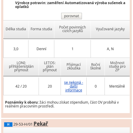
Výrobce potravin: zaměření Automatizovaná výroba sušenek a
oplatků
porovnat
Počet povinných
Délka studia
Forma studia
Vyučované jazyky
cizích jazyků
3,0
Denní
1
A, N
LONI:
LETOS:
Možnost
Přijímací
Roční
přihlášení/plán
plán
studia pro
zkouška
školné
přijmout
přijmout
ZP
se nekoná -
42 / 20
20
další
0
Mentálně
informace
Poznámky k oboru:
žáci mohou získat stipendium, část OV probíhá v
reálném pracovním prostředí.
Pekař
29-53-H/01
H