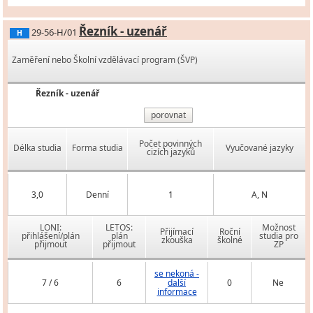
Řezník - uzenář
29-56-H/01
H
Zaměření nebo Školní vzdělávací program (ŠVP)
Řezník - uzenář
porovnat
Počet povinných
Délka studia
Forma studia
Vyučované jazyky
cizích jazyků
3,0
Denní
1
A, N
LONI:
LETOS:
Možnost
Přijímací
Roční
přihlášení/plán
plán
studia pro
zkouška
školné
přijmout
přijmout
ZP
se nekoná -
7 / 6
6
další
0
Ne
informace