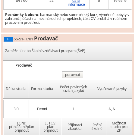
84 / 60
52
další
0
Tělesně
informace
Poznámky k oboru:
barmanský nebo someliérský kurz, výměnné pobyty v
zahraničí, účast na mezinárodních projektech, část OV probíhá v reálném
pracovním prostředí.
Prodavač
66-51-H/01
H
Zaměření nebo Školní vzdělávací program (ŠVP)
Prodavač
porovnat
Počet povinných
Délka studia
Forma studia
Vyučované jazyky
cizích jazyků
3,0
Denní
1
A, N
LONI:
LETOS:
Možnost
Přijímací
Roční
přihlášení/plán
plán
studia pro
zkouška
školné
přijmout
přijmout
ZP