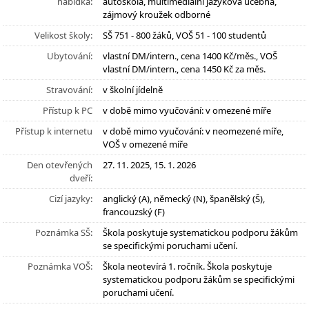
nabídka:
autoškola, multimediální jazyková učebna,
zájmový kroužek odborné
Velikost školy:
SŠ 751 - 800 žáků, VOŠ 51 - 100 studentů
Ubytování:
vlastní DM/intern., cena 1400 Kč/měs., VOŠ
vlastní DM/intern., cena 1450 Kč za měs.
Stravování:
v školní jídelně
Přístup k PC
v době mimo vyučování: v omezené míře
Přístup k internetu
v době mimo vyučování: v neomezené míře,
VOŠ v omezené míře
Den otevřených
27. 11. 2025, 15. 1. 2026
dveří:
Cizí jazyky:
anglický (A), německý (N), španělský (Š),
francouzský (F)
Poznámka SŠ:
Škola poskytuje systematickou podporu žákům
se specifickými poruchami učení.
Poznámka VOŠ:
Škola neotevírá 1. ročník. Škola poskytuje
systematickou podporu žákům se specifickými
poruchami učení.