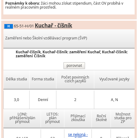
Poznámky k oboru:
žáci mohou získat stipendium, část OV probíhá v
reálném pracovním prostředí.
Kuchař - číšník
65-51-H/01
H
Zaměření nebo Školní vzdělávací program (ŠVP)
Kuchař-číšník, Kuchař-číšník: zaměření Kuchař, Kuchař-číšník:
zaměření Číšník
porovnat
Počet povinných
Délka studia
Forma studia
Vyučované jazyky
cizích jazyků
3,0
Denní
2
A, N
LONI:
LETOS:
Možnost
Přijímací
Roční
přihlášení/plán
plán
studia pro
zkouška
školné
přijmout
přijmout
ZP
se nekoná -