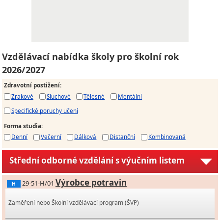
Vzdělávací nabídka školy pro školní rok
2026/2027
Zdravotní postižení
:
Zrakové
Sluchové
Tělesné
Mentální
Specifické poruchy učení
Forma studia
:
Denní
Večerní
Dálková
Distanční
Kombinovaná
Střední odborné vzdělání s výučním listem
Výrobce potravin
29-51-H/01
H
Zaměření nebo Školní vzdělávací program (ŠVP)