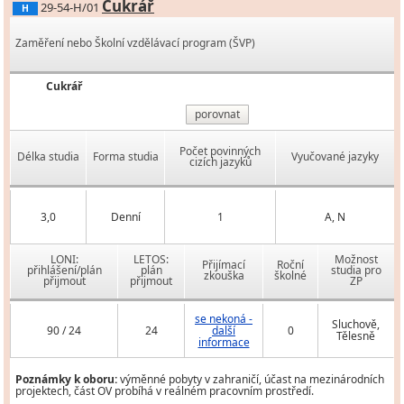
Cukrář
29-54-H/01
H
Zaměření nebo Školní vzdělávací program (ŠVP)
Cukrář
porovnat
Počet povinných
Délka studia
Forma studia
Vyučované jazyky
cizích jazyků
3,0
Denní
1
A, N
LONI:
LETOS:
Možnost
Přijímací
Roční
přihlášení/plán
plán
studia pro
zkouška
školné
přijmout
přijmout
ZP
se nekoná -
Sluchově,
90 / 24
24
další
0
Tělesně
informace
Poznámky k oboru:
výměnné pobyty v zahraničí, účast na mezinárodních
projektech, část OV probíhá v reálném pracovním prostředí.