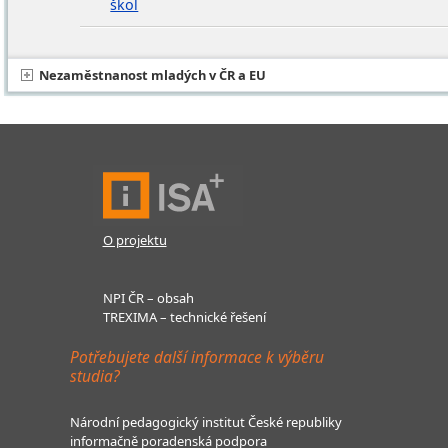
škol
Nezaměstnanost mladých v ČR a EU
O projektu
NPI ČR – obsah
TREXIMA – technické řešení
Potřebujete další informace k výběru
studia?
Národní pedagogický institut České republiky
informačně poradenská podpora