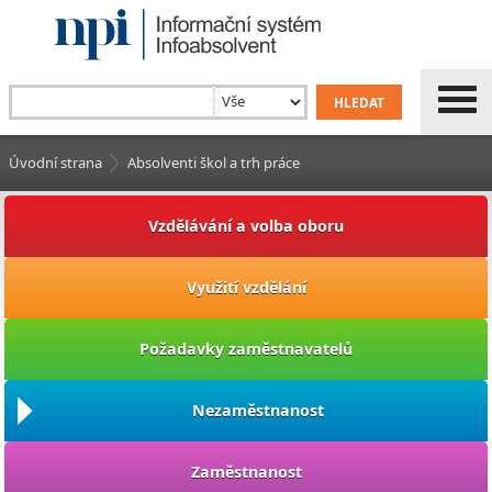
Úvodní strana
Absolventi škol a trh práce
Vzdělávání a volba oboru
Využití vzdělání
Požadavky zaměstnavatelů
Nezaměstnanost
Zaměstnanost