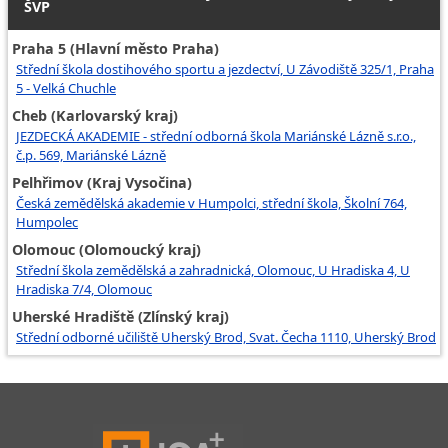
ŠVP
Praha 5 (Hlavní město Praha)
Střední škola dostihového sportu a jezdectví, U Závodiště 325/1, Praha
5 - Velká Chuchle
Cheb (Karlovarský kraj)
JEZDECKÁ AKADEMIE - střední odborná škola Mariánské Lázně s.r.o.,
č.p. 569, Mariánské Lázně
Pelhřimov (Kraj Vysočina)
Česká zemědělská akademie v Humpolci, střední škola, Školní 764,
Humpolec
Olomouc (Olomoucký kraj)
Střední škola zemědělská a zahradnická, Olomouc, U Hradiska 4, U
Hradiska 7/4, Olomouc
Uherské Hradiště (Zlínský kraj)
Střední odborné učiliště Uherský Brod, Svat. Čecha 1110, Uherský Brod