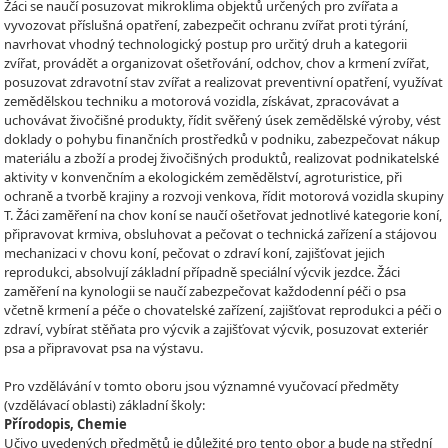
Žáci se naučí posuzovat mikroklima objektů určených pro zvířata a
vyvozovat příslušná opatření, zabezpečit ochranu zvířat proti týrání,
navrhovat vhodný technologický postup pro určitý druh a kategorii
zvířat, provádět a organizovat ošetřování, odchov, chov a krmení zvířat,
posuzovat zdravotní stav zvířat a realizovat preventivní opatření, využívat
zemědělskou techniku a motorová vozidla, získávat, zpracovávat a
uchovávat živočišné produkty, řídit svěřený úsek zemědělské výroby, vést
doklady o pohybu finančních prostředků v podniku, zabezpečovat nákup
materiálu a zboží a prodej živočišných produktů, realizovat podnikatelské
aktivity v konvenčním a ekologickém zemědělství, agroturistice, při
ochraně a tvorbě krajiny a rozvoji venkova, řídit motorová vozidla skupiny
T. Žáci zaměření na chov koní se naučí ošetřovat jednotlivé kategorie koní,
připravovat krmiva, obsluhovat a pečovat o technická zařízení a stájovou
mechanizaci v chovu koní, pečovat o zdraví koní, zajišťovat jejich
reprodukci, absolvují základní případně speciální výcvik jezdce. Žáci
zaměření na kynologii se naučí zabezpečovat každodenní péči o psa
včetně krmení a péče o chovatelské zařízení, zajišťovat reprodukci a péči o
zdraví, vybírat stěňata pro výcvik a zajišťovat výcvik, posuzovat exteriér
psa a připravovat psa na výstavu.
Pro vzdělávání v tomto oboru jsou významné vyučovací předměty
(vzdělávací oblasti) základní školy:
Přírodopis, Chemie
Učivo uvedených předmětů je důležité pro tento obor a bude na střední