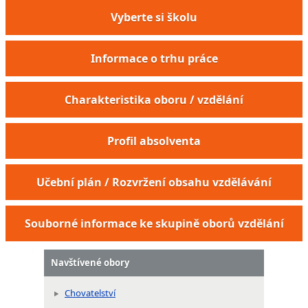
Vyberte si školu
Informace o trhu práce
Charakteristika oboru / vzdělání
Profil absolventa
Učební plán / Rozvržení obsahu vzdělávání
Souborné informace ke skupině oborů vzdělání
Navštívené obory
Chovatelství