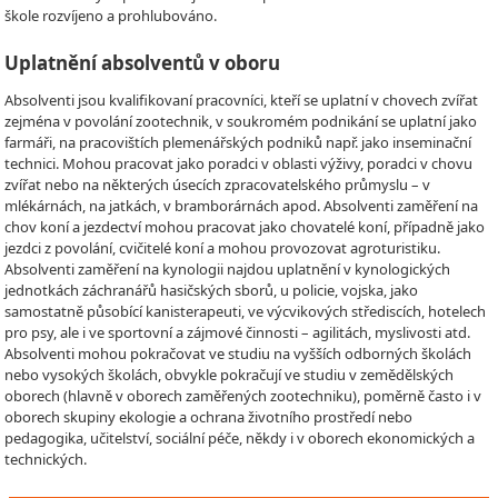
škole rozvíjeno a prohlubováno.
Uplatnění absolventů v oboru
Absolventi jsou kvalifikovaní pracovníci, kteří se uplatní v chovech zvířat
zejména v povolání zootechnik, v soukromém podnikání se uplatní jako
farmáři, na pracovištích plemenářských podniků např. jako inseminační
technici. Mohou pracovat jako poradci v oblasti výživy, poradci v chovu
zvířat nebo na některých úsecích zpracovatelského průmyslu – v
mlékárnách, na jatkách, v bramborárnách apod. Absolventi zaměření na
chov koní a jezdectví mohou pracovat jako chovatelé koní, případně jako
jezdci z povolání, cvičitelé koní a mohou provozovat agroturistiku.
Absolventi zaměření na kynologii najdou uplatnění v kynologických
jednotkách záchranářů hasičských sborů, u policie, vojska, jako
samostatně působící kanisterapeuti, ve výcvikových střediscích, hotelech
pro psy, ale i ve sportovní a zájmové činnosti – agilitách, myslivosti atd.
Absolventi mohou pokračovat ve studiu na vyšších odborných školách
nebo vysokých školách, obvykle pokračují ve studiu v zemědělských
oborech (hlavně v oborech zaměřených zootechniku), poměrně často i v
oborech skupiny ekologie a ochrana životního prostředí nebo
pedagogika, učitelství, sociální péče, někdy i v oborech ekonomických a
technických.