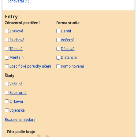
chovatel (1)
Filtry
Zdravotní postižení
Forma studia
Zrakové
Denní
Sluchové
Večerní
Tělesné
Dálková
Mentální
Distanční
Specifické poruchy učení
Kombinovaná
Školy
Veřejné
Soukromé
Církevní
Vojenské
Rozšířené hledání
Filtr podle kraje