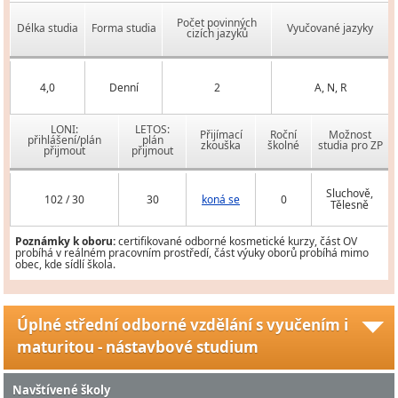
Počet povinných
Délka studia
Forma studia
Vyučované jazyky
cizích jazyků
4,0
Denní
2
A, N, R
LONI:
LETOS:
Přijímací
Roční
Možnost
přihlášení/plán
plán
zkouška
školné
studia pro ZP
přijmout
přijmout
Sluchově,
102 / 30
30
koná se
0
Tělesně
Poznámky k oboru:
certifikované odborné kosmetické kurzy, část OV
probíhá v reálném pracovním prostředí, část výuky oborů probíhá mimo
obec, kde sídlí škola.
Úplné střední odborné vzdělání s vyučením i
maturitou - nástavbové studium
Navštívené školy