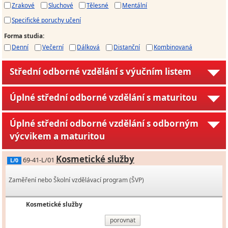
Zrakové
Sluchové
Tělesné
Mentální
Specifické poruchy učení
Forma studia
:
Denní
Večerní
Dálková
Distanční
Kombinovaná
Střední odborné vzdělání s výučním listem
Úplné střední odborné vzdělání s maturitou
Úplné střední odborné vzdělání s odborným
výcvikem a maturitou
Kosmetické služby
69-41-L/01
L/0
Zaměření nebo Školní vzdělávací program (ŠVP)
Kosmetické služby
porovnat