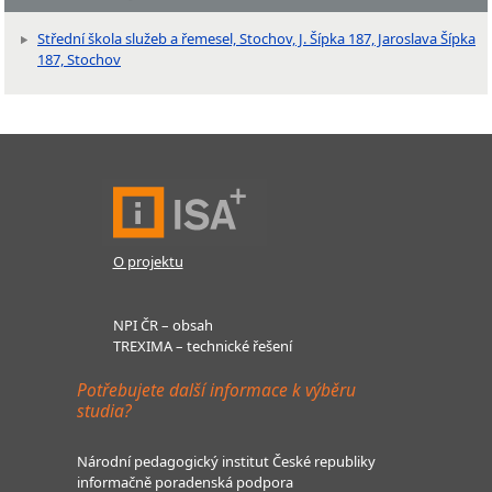
Střední škola služeb a řemesel, Stochov, J. Šípka 187, Jaroslava Šípka
187, Stochov
O projektu
NPI ČR – obsah
TREXIMA – technické řešení
Potřebujete další informace k výběru
studia?
Národní pedagogický institut České republiky
informačně poradenská podpora