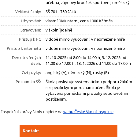
učebna, zájmový kroužek sportovní, umělecký
Velikost školy:
SŠ 701 - 750 žáků
Ubytování:
vlastní DM/intern., cena 1000 Kč/měs.
Stravování:
v školní jídelně
Přístup k PC
v době mimo vyučování: v neomezené míře
Přístup k internetu
v době mimo vyučování: v neomezené míře
Den otevřených
11. 10 .2025 od 8:00 do 14:00 h, 3. 12. 2025 od
dveří:
11:00 do 17:00 h, 13. 1. 2026 od 11:00 do 17:00 h
Cizí jazyky:
anglický (A), německý (N), ruský (R)
Poznámka SŠ:
Škola poskytuje systematickou podporu žákům
se specifickými poruchami učení. Škola je
vybavena pomůckami pro žáky se zdravotním
postižením.
Inspekční zprávy školy najdete na
webu České školní inspekce
.
Kontakt