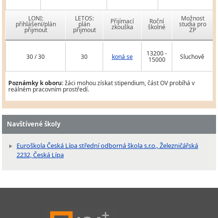
LONI:
LETOS:
Možnost
Přijímací
Roční
přihlášení/plán
plán
studia pro
zkouška
školné
přijmout
přijmout
ZP
13200 -
30 / 30
30
koná se
Sluchově
15000
Poznámky k oboru:
žáci mohou získat stipendium, část OV probíhá v
reálném pracovním prostředí.
Navštívené školy
Euroškola Česká Lípa střední odborná škola s.r.o., Železničářská
2232, Česká Lípa