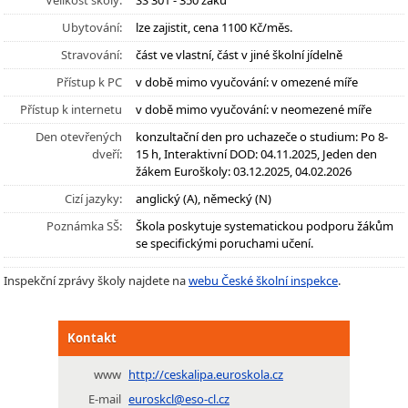
Velikost školy:
SŠ 301 - 350 žáků
Ubytování:
lze zajistit, cena 1100 Kč/měs.
Stravování:
část ve vlastní, část v jiné školní jídelně
Přístup k PC
v době mimo vyučování: v omezené míře
Přístup k internetu
v době mimo vyučování: v neomezené míře
Den otevřených
konzultační den pro uchazeče o studium: Po 8-
dveří:
15 h, Interaktivní DOD: 04.11.2025, Jeden den
žákem Euroškoly: 03.12.2025, 04.02.2026
Cizí jazyky:
anglický (A), německý (N)
Poznámka SŠ:
Škola poskytuje systematickou podporu žákům
se specifickými poruchami učení.
Inspekční zprávy školy najdete na
webu České školní inspekce
.
Kontakt
www
http://ceskalipa.euroskola.cz
E-mail
euroskcl@eso-cl.cz