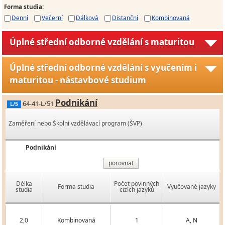
Forma studia
:
Denní
Večerní
Dálková
Distanční
Kombinovaná
Úplné střední odborné vzdělání s maturitou
Úplné střední odborné vzdělání s vyučením i
maturitou - nástavbové studium
Podnikání
64-41-L/51
L/5
Zaměření nebo Školní vzdělávací program (ŠVP)
Podnikání
porovnat
Délka
Počet povinných
Forma studia
Vyučované jazyky
studia
cizích jazyků
2,0
Kombinovaná
1
A, N