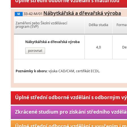
Úplné střední odborné vzdělání s maturitou
Nábytkářská a dřevařská výroba
33-42-M/01
M
Zaměření nebo Školní vzdělávací
Délka studia
Forma 
program (ŠVP)
Nábytkářská a dřevařská výroba
4,0
De
porovnat
Poznámky k oboru:
výuka CAD/CAM, certifikát ECDL.
Úplné střední odborné vzdělání s odborným v
Zkrácené studium pro získání středního vzdělá
Úplné střední odborné vzdělání s vyučením i m