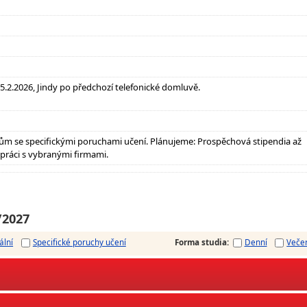
, 5.2.2026, Jindy po předchozí telefonické domluvě.
m se specifickými poruchami učení. Plánujeme: Prospěchová stipendia až
upráci s vybranými firmami.
/2027
ální
Specifické poruchy učení
Forma studia
:
Denní
Veče