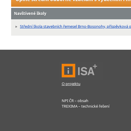
Navštívené školy
Střední škola stavebních řemesel Brno-Bosonohy, příspěvková o
O projektu
NPI ČR – obsah
TREXIMA – technické řešení