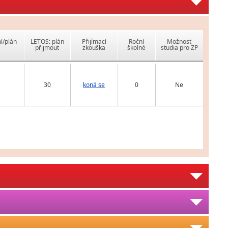
í/plán
LETOS: plán
Přijímací
Roční
Možnost
přijmout
zkouška
školné
studia pro ZP
30
koná se
0
Ne