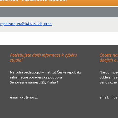
rganizace, Pražská 636/38b, Brno
Potřebujete další informace k výběru
Chcete na
studia?
údajích o
Národní pedagogický institut České republiky
Národní ped
informačně poradenská podpora
oddělení še
Senovážné náměstí 25, Praha 1
Senovážné n
email:
ckp@npi.cz
email:
infoa