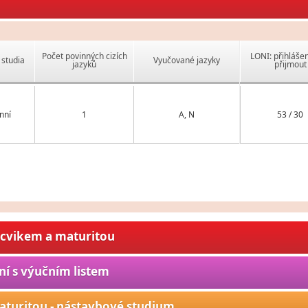
Počet povinných cizích
LONI: přihlášen
studia
Vyučované jazyky
jazyků
přijmout
nní
1
A, N
53 / 30
ýcvikem a maturitou
ní s výučním listem
aturitou - nástavbové studium