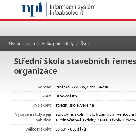
Úvodní strana
Volba podle školy
Škola
Střední škola stavebních řeme
organizace
Adresa:
Pražská 636/38b, Brno, 64200
Okres:
Brno-město
Typ školy:
střední škola, veřejná
Vybavení školy a její
studovna, školní klub, fitcentrum, venkovní 
nabídka:
a volnočasové aktivity v areálu školy. Ubyto
Velikost školy:
SŠ 601 - 650 žáků