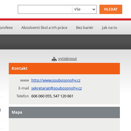
 profese
Absolventi škol a trh práce
Bez bariér
Jak na to
vytisknout
Kontakt
www
http://www.soubosonohy.cz
E-mail
sekretariat@soubosonohy.cz
Telefon
606 060 055, 547 120 661
í
Mapa