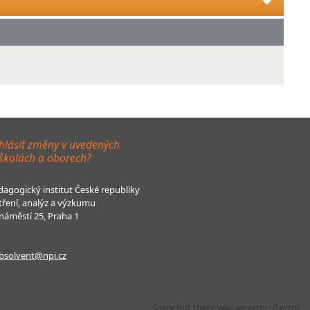
hlásit změny v uvedených
 školách a oborech?
agogický institut České republiky
tření, analýz a výzkumu
áměstí 25, Praha 1
bsolvent@npi.cz
Sorry but there was an error: 0 error