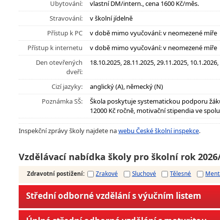
Ubytování:
vlastní DM/intern., cena 1600 Kč/měs.
Stravování:
v školní jídelně
Přístup k PC
v době mimo vyučování: v neomezené míře
Přístup k internetu
v době mimo vyučování: v neomezené míře
Den otevřených
18.10.2025, 28.11.2025, 29.11.2025, 10.1.2026
dveří:
Cizí jazyky:
anglický (A), německý (N)
Poznámka SŠ:
Škola poskytuje systematickou podporu žáků
12000 Kč ročně, motivační stipendia ve spol
Inspekční zprávy školy najdete na
webu České školní inspekce
.
Vzdělávací nabídka školy pro školní rok 2026
Zdravotní postižení
:
Zrakové
Sluchové
Tělesné
Ment
Střední odborné vzdělání s výučním listem