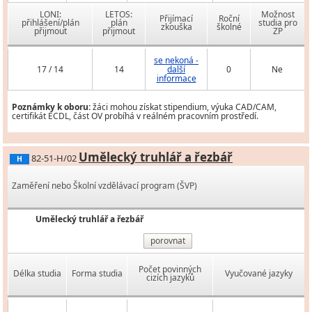
LONI:
LETOS:
Možnost
Přijímací
Roční
přihlášení/plán
plán
studia pro
zkouška
školné
přijmout
přijmout
ZP
se nekoná -
17 / 14
14
další
0
Ne
informace
Poznámky k oboru:
žáci mohou získat stipendium, výuka CAD/CAM,
certifikát ECDL, část OV probíhá v reálném pracovním prostředí.
Umělecký truhlář a řezbář
82-51-H/02
H
Zaměření nebo Školní vzdělávací program (ŠVP)
Umělecký truhlář a řezbář
porovnat
Počet povinných
Délka studia
Forma studia
Vyučované jazyky
cizích jazyků