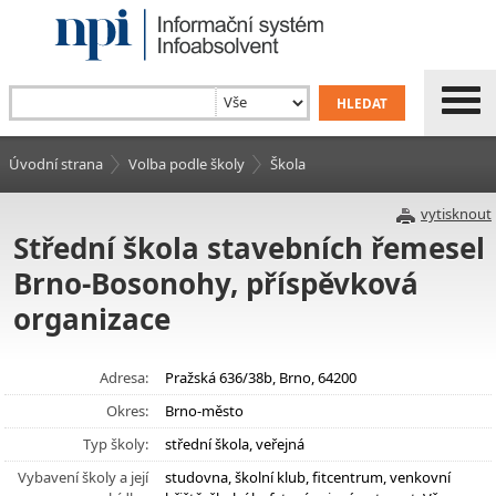
Úvodní strana
Volba podle školy
Škola
vytisknout
Střední škola stavebních řemesel
Brno-Bosonohy, příspěvková
organizace
Adresa:
Pražská 636/38b, Brno, 64200
Okres:
Brno-město
Typ školy:
střední škola, veřejná
Vybavení školy a její
studovna, školní klub, fitcentrum, venkovní