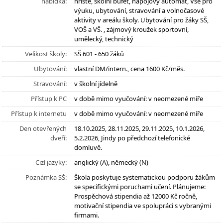
nabídka:
hřiště, školní bufet, nápojový automat, Vše pro
výuku, ubytování, stravování a volnočasové
aktivity v areálu školy. Ubytování pro žáky SŠ,
VOŠ a VŠ. , zájmový kroužek sportovní,
umělecký, technický
Velikost školy:
SŠ 601 - 650 žáků
Ubytování:
vlastní DM/intern., cena 1600 Kč/měs.
Stravování:
v školní jídelně
Přístup k PC
v době mimo vyučování: v neomezené míře
Přístup k internetu
v době mimo vyučování: v neomezené míře
Den otevřených
18.10.2025, 28.11.2025, 29.11.2025, 10.1.2026,
dveří:
5.2.2026, Jindy po předchozí telefonické
domluvě.
Cizí jazyky:
anglický (A), německý (N)
Poznámka SŠ:
Škola poskytuje systematickou podporu žákům
se specifickými poruchami učení. Plánujeme:
Prospěchová stipendia až 12000 Kč ročně,
motivační stipendia ve spolupráci s vybranými
firmami.