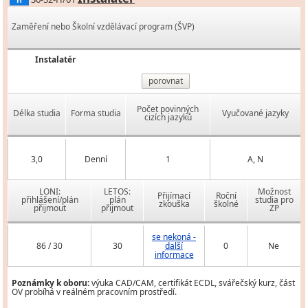
H
Zaměření nebo Školní vzdělávací program (ŠVP)
Instalatér
porovnat
Počet povinných
Délka studia
Forma studia
Vyučované jazyky
cizích jazyků
3,0
Denní
1
A, N
LONI:
LETOS:
Možnost
Přijímací
Roční
přihlášení/plán
plán
studia pro
zkouška
školné
přijmout
přijmout
ZP
se nekoná -
86 / 30
30
další
0
Ne
informace
Poznámky k oboru:
výuka CAD/CAM, certifikát ECDL, svářečský kurz, část
OV probíhá v reálném pracovním prostředí.