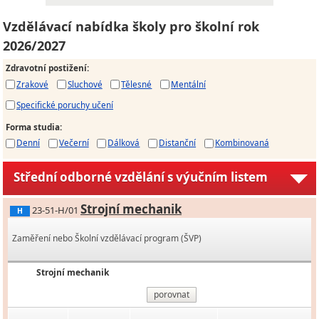
Vzdělávací nabídka školy pro školní rok
2026/2027
Zdravotní postižení
:
Zrakové
Sluchové
Tělesné
Mentální
Specifické poruchy učení
Forma studia
:
Denní
Večerní
Dálková
Distanční
Kombinovaná
Střední odborné vzdělání s výučním listem
Strojní mechanik
23-51-H/01
H
Zaměření nebo Školní vzdělávací program (ŠVP)
Strojní mechanik
porovnat