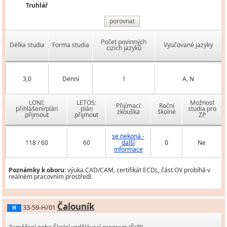
Truhlář
porovnat
Počet povinných
Délka studia
Forma studia
Vyučované jazyky
cizích jazyků
3,0
Denní
1
A, N
LONI:
LETOS:
Možnost
Přijímací
Roční
přihlášení/plán
plán
studia pro
zkouška
školné
přijmout
přijmout
ZP
se nekoná -
118 / 60
60
další
0
Ne
informace
Poznámky k oboru:
výuka CAD/CAM, certifikát ECDL, část OV probíhá v
reálném pracovním prostředí.
Čalouník
33-59-H/01
H