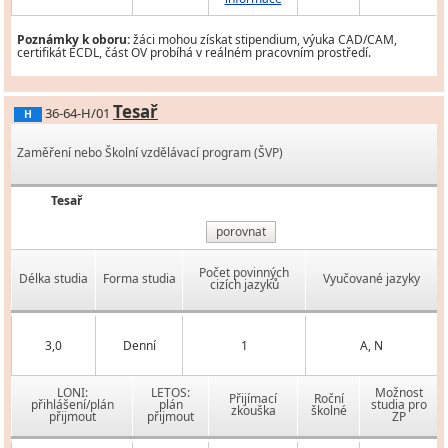
Poznámky k oboru:
žáci mohou získat stipendium, výuka CAD/CAM,
certifikát ECDL, část OV probíhá v reálném pracovním prostředí.
Tesař
36-64-H/01
H
Zaměření nebo Školní vzdělávací program (ŠVP)
Tesař
porovnat
Počet povinných
Délka studia
Forma studia
Vyučované jazyky
cizích jazyků
3,0
Denní
1
A, N
LONI:
LETOS:
Možnost
Přijímací
Roční
přihlášení/plán
plán
studia pro
zkouška
školné
přijmout
přijmout
ZP