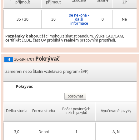
zkouška
školné
přijmout
přijmout
ZP
se nekoná -
35 / 30
30
další
0
Ne
informace
Poznámky k oboru:
žáci mohou získat stipendium, výuka CAD/CAM,
certifikát ECDL, část OV probíhá v reálném pracovním prostředí.
Pokrývač
36-69-H/01
H
Zaměření nebo Školní vzdělávací program (ŠVP)
Pokrývač
porovnat
Počet povinných
Délka studia
Forma studia
Vyučované jazyky
cizích jazyků
3,0
Denní
1
A, N