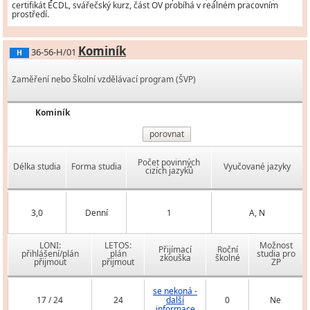
certifikát ECDL, svářečský kurz, část OV probíhá v reálném pracovním
prostředí.
Kominík
36-56-H/01
H
Zaměření nebo Školní vzdělávací program (ŠVP)
Kominík
porovnat
Počet povinných
Délka studia
Forma studia
Vyučované jazyky
cizích jazyků
3,0
Denní
1
A, N
LONI:
LETOS:
Možnost
Přijímací
Roční
přihlášení/plán
plán
studia pro
zkouška
školné
přijmout
přijmout
ZP
se nekoná -
17 / 24
24
další
0
Ne
informace