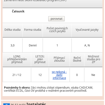
Zaměření nebo Školní vzdělávací program (ŠVP)
Čalouník
porovnat
Počet povinných
Délka studia
Forma studia
Vyučované jazyky
cizích jazyků
3,0
Denní
1
A, N
LONI:
LETOS:
Možnost
Přijímací
Roční
přihlášení/plán
plán
studia pro
zkouška
školné
přijmout
přijmout
ZP
se nekoná -
21 / 12
12
další
0
Ne
informace
Poznámky k oboru:
žáci mohou získat stipendium, výuka CAD/CAM,
certifikát ECDL, část OV probíhá v reálném pracovním prostředí.
Instalatér
36-52-H/01