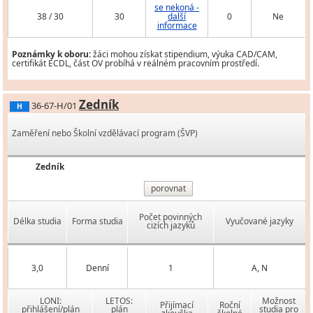
se nekoná -
38 / 30
30
další
0
Ne
informace
Poznámky k oboru:
žáci mohou získat stipendium, výuka CAD/CAM,
certifikát ECDL, část OV probíhá v reálném pracovním prostředí.
Zedník
36-67-H/01
H
Zaměření nebo Školní vzdělávací program (ŠVP)
Zedník
porovnat
Počet povinných
Délka studia
Forma studia
Vyučované jazyky
cizích jazyků
3,0
Denní
1
A, N
LONI:
LETOS:
Možnost
Přijímací
Roční
přihlášení/plán
plán
studia pro