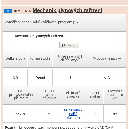
Mechanik plynových zařízení
36-52-H/02
H
Zaměření nebo Školní vzdělávací program (ŠVP)
Mechanik plynových zařízení
porovnat
Počet povinných
Délka studia
Forma studia
Vyučované jazyky
cizích jazyků
3,0
Denní
1
A, N
LONI:
LETOS:
Možnost
Přijímací
Roční
přihlášení/plán
plán
studia pro
zkouška
školné
přijmout
přijmout
ZP
se nekoná -
38 / 30
30
další
0
Ne
informace
Poznámky k oboru:
žáci mohou získat stipendium, výuka CAD/CAM,