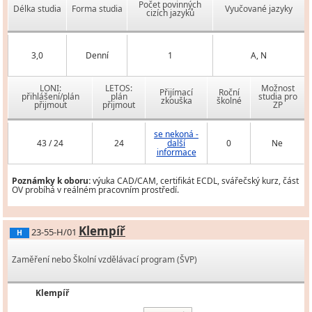
Počet povinných
Délka studia
Forma studia
Vyučované jazyky
cizích jazyků
3,0
Denní
1
A, N
LONI:
LETOS:
Možnost
Přijímací
Roční
přihlášení/plán
plán
studia pro
zkouška
školné
přijmout
přijmout
ZP
se nekoná -
43 / 24
24
další
0
Ne
informace
Poznámky k oboru:
výuka CAD/CAM, certifikát ECDL, svářečský kurz, část
OV probíhá v reálném pracovním prostředí.
Klempíř
23-55-H/01
H
Zaměření nebo Školní vzdělávací program (ŠVP)
Klempíř