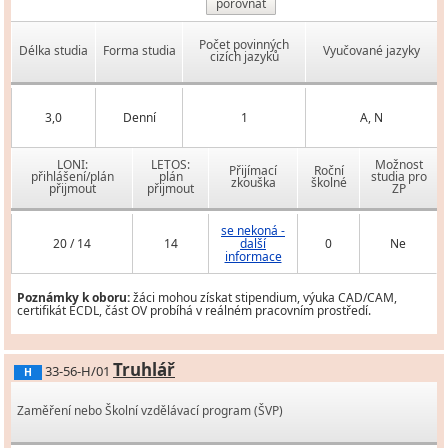
porovnat
Počet povinných
Délka studia
Forma studia
Vyučované jazyky
cizích jazyků
3,0
Denní
1
A, N
LONI:
LETOS:
Možnost
Přijímací
Roční
přihlášení/plán
plán
studia pro
zkouška
školné
přijmout
přijmout
ZP
se nekoná -
20 / 14
14
další
0
Ne
informace
Poznámky k oboru:
žáci mohou získat stipendium, výuka CAD/CAM,
certifikát ECDL, část OV probíhá v reálném pracovním prostředí.
Truhlář
33-56-H/01
H
Zaměření nebo Školní vzdělávací program (ŠVP)