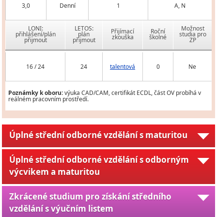
3,0
Denní
1
A, N
LONI:
LETOS:
Možnost
Přijímací
Roční
přihlášení/plán
plán
studia pro
zkouška
školné
přijmout
přijmout
ZP
16 / 24
24
talentová
0
Ne
Poznámky k oboru:
výuka CAD/CAM, certifikát ECDL, část OV probíhá v
reálném pracovním prostředí.
Úplné střední odborné vzdělání s maturitou
Úplné střední odborné vzdělání s odborným
výcvikem a maturitou
Zkrácené studium pro získání středního
vzdělání s výučním listem