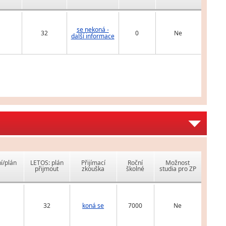
se nekoná -
32
0
Ne
další informace
í/plán
LETOS: plán
Přijímací
Roční
Možnost
přijmout
zkouška
školné
studia pro ZP
32
koná se
7000
Ne