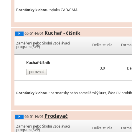
Poznámky k oboru:
výuka CAD/CAM.
Kuchař - číšník
65-51-H/01
H
Zaměření nebo Školní vzdělávací
Délka studia
Forma 
program (ŠVP)
Kuchař-číšník
3,0
De
porovnat
Poznámky k oboru:
barmanský nebo someliérský kurz, část OV probíh
Prodavač
66-51-H/01
H
Zaměření nebo Školní vzdělávací
Délka studia
Forma 
program (ŠVP)