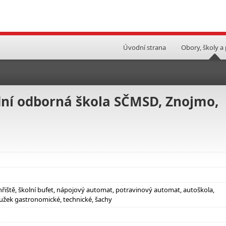
Úvodní strana
Obory, školy a
ední odborná škola SČMSD, Znojmo,
hřiště, školní bufet, nápojový automat, potravinový automat, autoškola,
užek gastronomické, technické, šachy