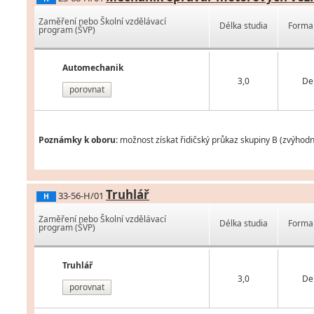
Zaměření nebo Školní vzdělávací
Délka studia
Forma 
program (ŠVP)
Automechanik
3,0
De
porovnat
Poznámky k oboru:
možnost získat řidičský průkaz skupiny B (zvýhod
Truhlář
33-56-H/01
H
Zaměření nebo Školní vzdělávací
Délka studia
Forma 
program (ŠVP)
Truhlář
3,0
De
porovnat