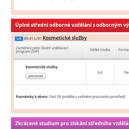
Úplné střední odborné vzdělání s odborným v
Kosmetické služby
69-41-L/01
L/0
Zaměření nebo Školní vzdělávací
Délka studia
Forma 
program (ŠVP)
Kosmetické služby
4,0
De
porovnat
Poznámky k oboru:
část OV probíhá v reálném pracovním prostředí.
Zkrácené studium pro získání středního vzdělá