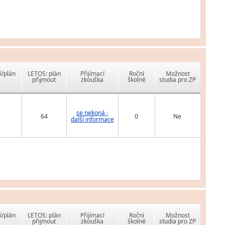
í/plán
LETOS: plán
Přijímací
Roční
Možnost
přijmout
zkouška
školné
studia pro ZP
se nekoná -
64
0
Ne
další informace
í/plán
LETOS: plán
Přijímací
Roční
Možnost
přijmout
zkouška
školné
studia pro ZP