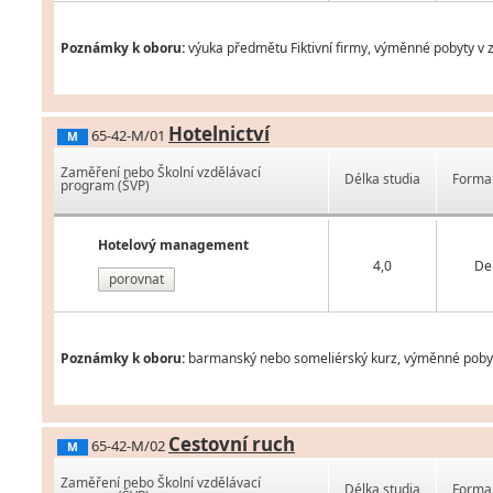
Poznámky k oboru:
výuka předmětu Fiktivní firmy, výměnné pobyty v z
Hotelnictví
65-42-M/01
M
Zaměření nebo Školní vzdělávací
Délka studia
Forma 
program (ŠVP)
Hotelový management
4,0
De
porovnat
Poznámky k oboru:
barmanský nebo someliérský kurz, výměnné pobyty 
Cestovní ruch
65-42-M/02
M
Zaměření nebo Školní vzdělávací
Délka studia
Forma 