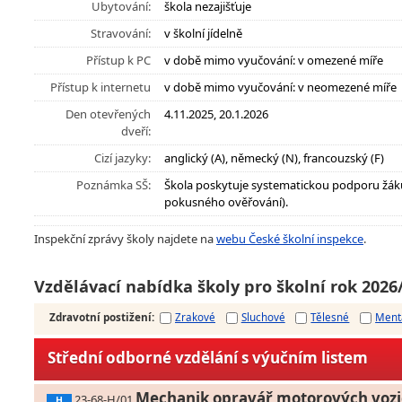
Ubytování:
škola nezajišťuje
Stravování:
v školní jídelně
Přístup k PC
v době mimo vyučování: v omezené míře
Přístup k internetu
v době mimo vyučování: v neomezené míře
Den otevřených
4.11.2025, 20.1.2026
dveří:
Cizí jazyky:
anglický (A), německý (N), francouzský (F)
Poznámka SŠ:
Škola poskytuje systematickou podporu žák
pokusného ověřování).
Inspekční zprávy školy najdete na
webu České školní inspekce
.
Vzdělávací nabídka školy pro školní rok 2026
Zdravotní postižení
:
Zrakové
Sluchové
Tělesné
Ment
Střední odborné vzdělání s výučním listem
Mechanik opravář motorových vozi
23-68-H/01
H