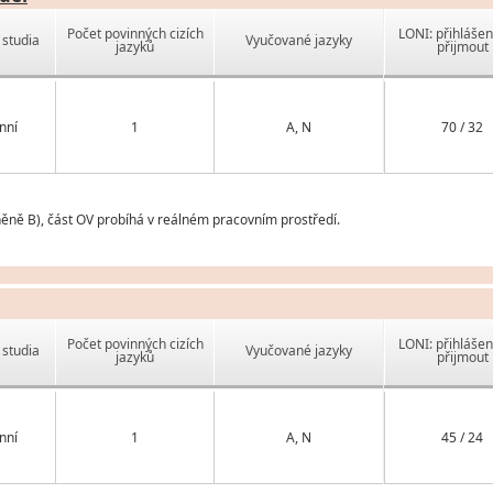
Počet povinných cizích
LONI: přihlášen
studia
Vyučované jazyky
jazyků
přijmout
nní
1
A, N
70 / 32
něně B), část OV probíhá v reálném pracovním prostředí.
Počet povinných cizích
LONI: přihlášen
studia
Vyučované jazyky
jazyků
přijmout
nní
1
A, N
45 / 24