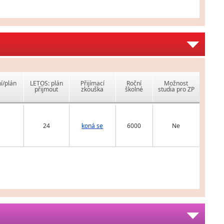
í/plán
LETOS: plán
Přijímací
Roční
Možnost
přijmout
zkouška
školné
studia pro ZP
24
koná se
6000
Ne