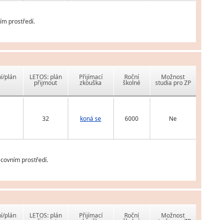
ím prostředí.
í/plán
LETOS: plán
Přijímací
Roční
Možnost
přijmout
zkouška
školné
studia pro ZP
32
koná se
6000
Ne
covním prostředí.
í/plán
LETOS: plán
Přijímací
Roční
Možnost