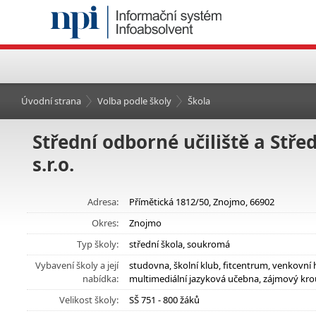
Úvodní strana
Volba podle školy
Škola
Střední odborné učiliště a Stř
s.r.o.
Adresa:
Přímětická 1812/50, Znojmo, 66902
Okres:
Znojmo
Typ školy:
střední škola, soukromá
Vybavení školy a její
studovna, školní klub, fitcentrum, venkovní 
nabídka:
multimediální jazyková učebna, zájmový kro
Velikost školy:
SŠ 751 - 800 žáků