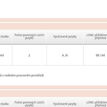
Počet povinných cizích
LONI: přihlášen
studia
Vyučované jazyky
jazyků
přijmout
nní
2
A, N
98 / 64
á v reálném pracovním prostředí.
Počet povinných cizích
LONI: přihlášen
studia
Vyučované jazyky
jazyků
přijmout