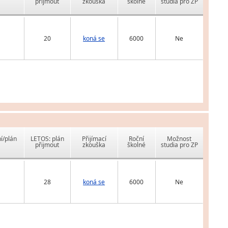
přijmout
zkouška
školné
studia pro ZP
20
koná se
6000
Ne
í/plán
LETOS: plán
Přijímací
Roční
Možnost
přijmout
zkouška
školné
studia pro ZP
28
koná se
6000
Ne