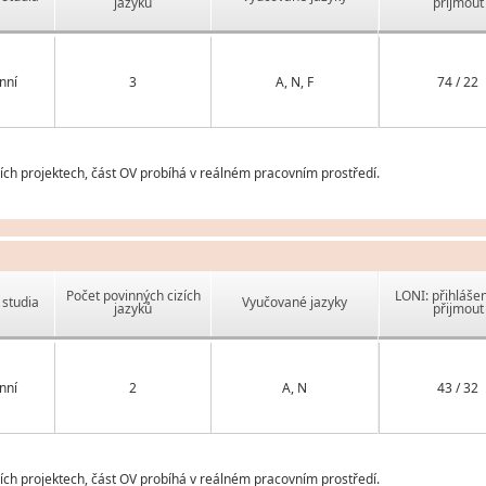
jazyků
přijmout
nní
3
A, N, F
74 / 22
ch projektech, část OV probíhá v reálném pracovním prostředí.
Počet povinných cizích
LONI: přihlášen
studia
Vyučované jazyky
jazyků
přijmout
nní
2
A, N
43 / 32
ch projektech, část OV probíhá v reálném pracovním prostředí.