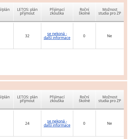
í/plán
LETOS: plán
Přijímací
Roční
Možnost
přijmout
zkouška
školné
studia pro ZP
se nekoná -
32
0
Ne
další informace
í/plán
LETOS: plán
Přijímací
Roční
Možnost
přijmout
zkouška
školné
studia pro ZP
se nekoná -
24
0
Ne
další informace