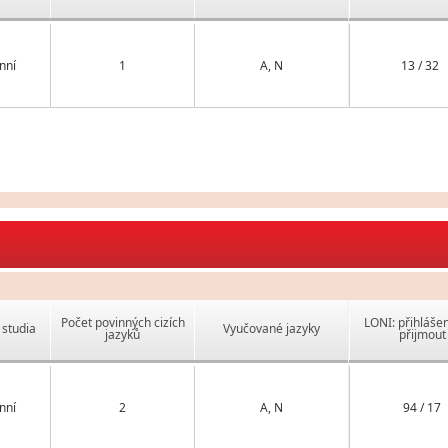
nní
1
A, N
13 / 32
Počet povinných cizích
LONI: přihlášen
studia
Vyučované jazyky
jazyků
přijmout
nní
2
A, N
94 / 17