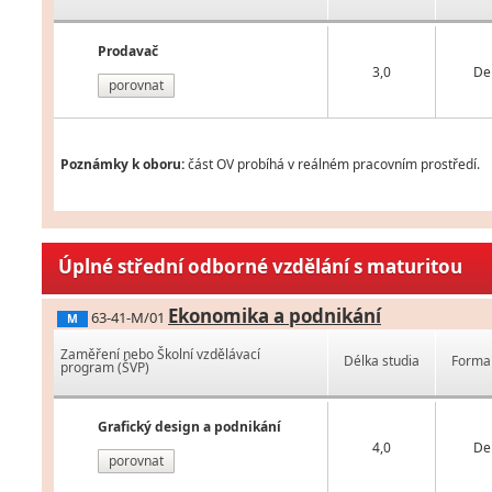
Prodavač
3,0
De
porovnat
Poznámky k oboru:
část OV probíhá v reálném pracovním prostředí.
Úplné střední odborné vzdělání s maturitou
Ekonomika a podnikání
63-41-M/01
M
Zaměření nebo Školní vzdělávací
Délka studia
Forma 
program (ŠVP)
Grafický design a podnikání
4,0
De
porovnat