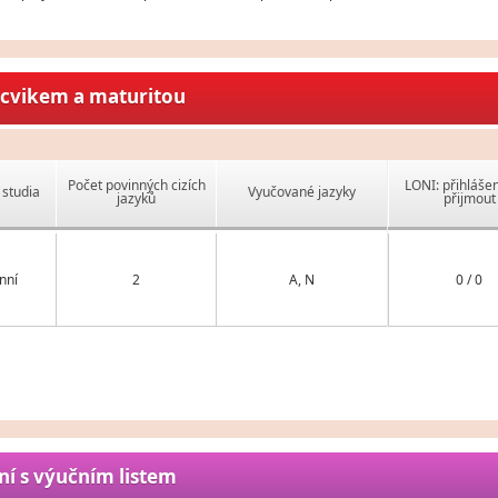
ýcvikem a maturitou
Počet povinných cizích
LONI: přihlášen
studia
Vyučované jazyky
jazyků
přijmout
nní
2
A, N
0 / 0
ní s výučním listem