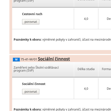
program (ŠVP)
Cestovní ruch
4,0
De
porovnat
Poznámky k oboru:
výměnné pobyty v zahraničí, účast na mezinárodní
Sociální činnost
75-41-M/01
M
Zaměření nebo Školní vzdělávací
Délka studia
Forma 
program (ŠVP)
Sociální činnost
4,0
De
porovnat
Poznámky k oboru:
výměnné pobyty v zahraničí, účast na mezinárodní