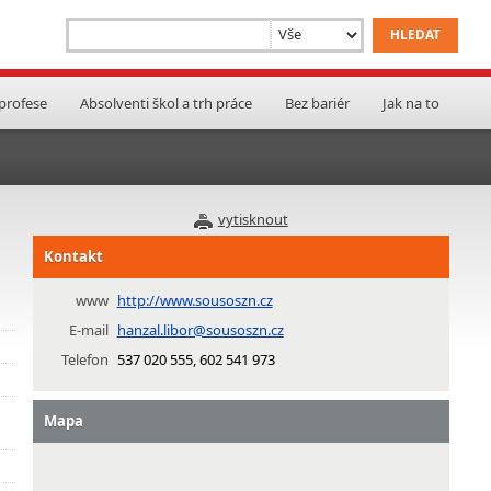
 profese
Absolventi škol a trh práce
Bez bariér
Jak na to
vytisknout
Kontakt
www
http://www.sousoszn.cz
E-mail
hanzal.libor@sousoszn.cz
Telefon
537 020 555, 602 541 973
Mapa