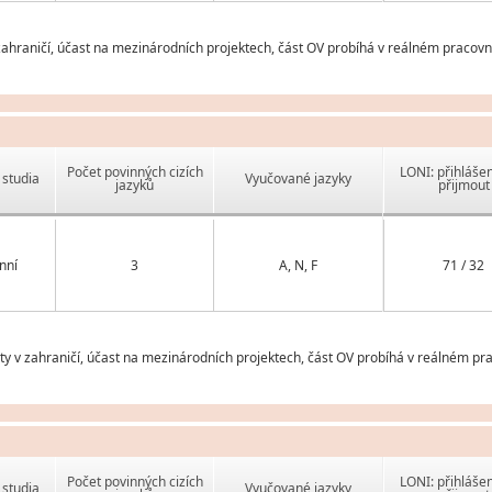
ahraničí, účast na mezinárodních projektech, část OV probíhá v reálném pracovn
Počet povinných cizích
LONI: přihlášen
studia
Vyučované jazyky
jazyků
přijmout
nní
3
A, N, F
71 / 32
v zahraničí, účast na mezinárodních projektech, část OV probíhá v reálném pra
Počet povinných cizích
LONI: přihlášen
studia
Vyučované jazyky