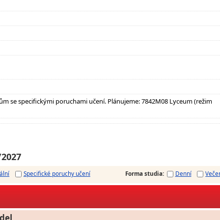
ům se specifickými poruchami učení. Plánujeme: 7842M08 Lyceum (režim
/2027
ální
Specifické poruchy učení
Forma studia
:
Denní
Veče
del