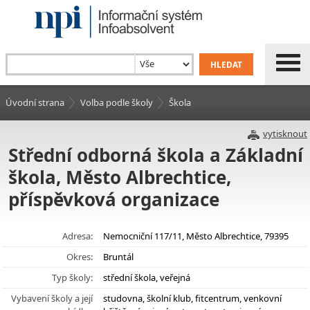
Úvodní strana
Volba podle školy
Škola
vytisknout
Střední odborná škola a Základní
škola, Město Albrechtice,
příspěvková organizace
Adresa:
Nemocniční 117/11, Město Albrechtice, 79395
Okres:
Bruntál
Typ školy:
střední škola, veřejná
Vybavení školy a její
studovna, školní klub, fitcentrum, venkovní