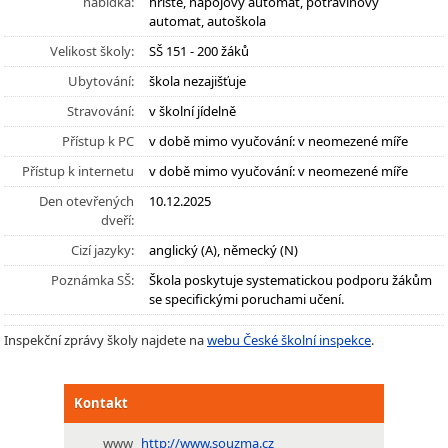
nabídka:
hřiště, nápojový automat, potravinový
automat, autoškola
Velikost školy:
SŠ 151 - 200 žáků
Ubytování:
škola nezajišťuje
Stravování:
v školní jídelně
Přístup k PC
v době mimo vyučování: v neomezené míře
Přístup k internetu
v době mimo vyučování: v neomezené míře
Den otevřených
10.12.2025
dveří:
Cizí jazyky:
anglický (A), německý (N)
Poznámka SŠ:
Škola poskytuje systematickou podporu žákům
se specifickými poruchami učení.
Inspekční zprávy školy najdete na
webu České školní inspekce
.
Kontakt
www
http://www.souzma.cz