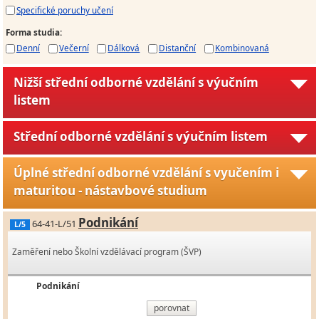
Specifické poruchy učení
Forma studia
:
Denní
Večerní
Dálková
Distanční
Kombinovaná
Nižší střední odborné vzdělání s výučním
listem
Střední odborné vzdělání s výučním listem
Úplné střední odborné vzdělání s vyučením i
maturitou - nástavbové studium
Podnikání
64-41-L/51
L/5
Zaměření nebo Školní vzdělávací program (ŠVP)
Podnikání
porovnat