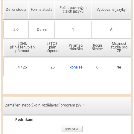
Počet povinných
Délka studia
Forma studia
Vyučované jazyky
cizích jazyků
2,0
Denní
1
A
LONI:
LETOS:
Možnost
Přijímací
Roční
přihlášení/plán
plán
studia pro
zkouška
školné
přijmout
přijmout
ZP
4 / 25
25
koná se
0
Ne
Zaměření nebo Školní vzdělávací program (ŠVP)
Podnikání
porovnat