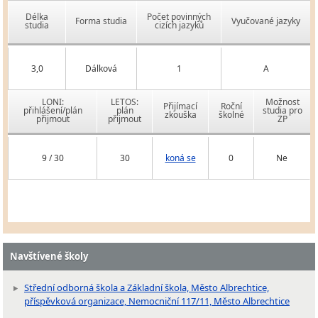
Délka
Počet povinných
Forma studia
Vyučované jazyky
studia
cizích jazyků
3,0
Dálková
1
A
LONI:
LETOS:
Možnost
Přijímací
Roční
přihlášení/plán
plán
studia pro
zkouška
školné
přijmout
přijmout
ZP
9 / 30
30
koná se
0
Ne
Navštívené školy
Střední odborná škola a Základní škola, Město Albrechtice,
příspěvková organizace, Nemocniční 117/11, Město Albrechtice