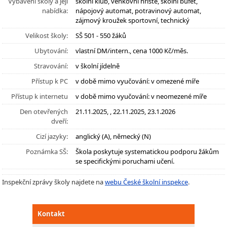
Vybavení školy a její
školní klub, venkovní hřiště, školní bufet,
nabídka:
nápojový automat, potravinový automat,
zájmový kroužek sportovní, technický
Velikost školy:
SŠ 501 - 550 žáků
Ubytování:
vlastní DM/intern., cena 1000 Kč/měs.
Stravování:
v školní jídelně
Přístup k PC
v době mimo vyučování: v omezené míře
Přístup k internetu
v době mimo vyučování: v neomezené míře
Den otevřených
21.11.2025, , 22.11.2025, 23.1.2026
dveří:
Cizí jazyky:
anglický (A), německý (N)
Poznámka SŠ:
Škola poskytuje systematickou podporu žákům
se specifickými poruchami učení.
Inspekční zprávy školy najdete na
webu České školní inspekce
.
Kontakt