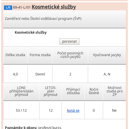
Kosmetické služby
69-41-L/01
L/0
Zaměření nebo Školní vzdělávací program (ŠVP)
Kosmetické služby
porovnat
Počet povinných
Délka studia
Forma studia
Vyučované jazyky
cizích jazyků
4,0
Denní
2
A, N
LONI:
LETOS:
Možnost
Přijímací
Roční
přihlášení/plán
plán
studia pro
zkouška
školné
přijmout
přijmout
ZP
53 / 12
12
koná se
0
Ne
Poznámky k oboru:
profesní kurzy.