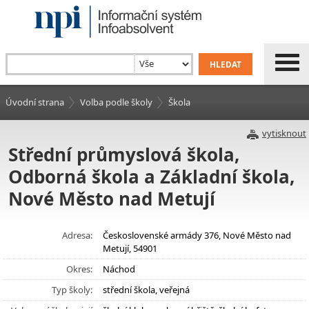
Úvodní strana
Volba podle školy
Škola
vytisknout
Střední průmyslová škola,
Odborná škola a Základní škola,
Nové Město nad Metují
Adresa:
Československé armády 376, Nové Město nad
Metují, 54901
Okres:
Náchod
Typ školy:
střední škola, veřejná