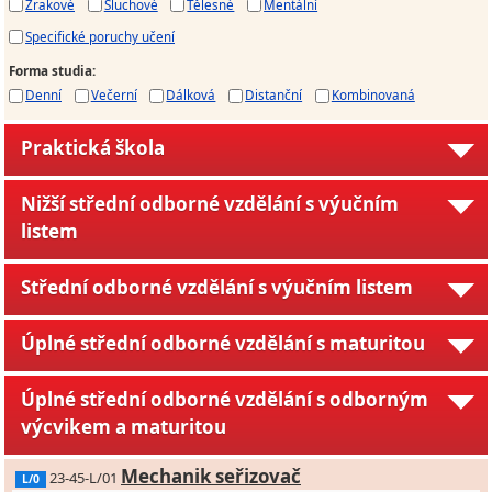
Zrakové
Sluchové
Tělesné
Mentální
Specifické poruchy učení
Forma studia
:
Denní
Večerní
Dálková
Distanční
Kombinovaná
Praktická škola
Nižší střední odborné vzdělání s výučním
listem
Střední odborné vzdělání s výučním listem
Úplné střední odborné vzdělání s maturitou
Úplné střední odborné vzdělání s odborným
výcvikem a maturitou
Mechanik seřizovač
23-45-L/01
L/0