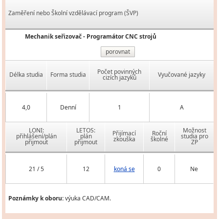
Zaměření nebo Školní vzdělávací program (ŠVP)
Mechanik seřizovač - Programátor CNC strojů
porovnat
Počet povinných
Délka studia
Forma studia
Vyučované jazyky
cizích jazyků
4,0
Denní
1
A
LONI:
LETOS:
Možnost
Přijímací
Roční
přihlášení/plán
plán
studia pro
zkouška
školné
přijmout
přijmout
ZP
21 / 5
12
koná se
0
Ne
Poznámky k oboru:
výuka CAD/CAM.