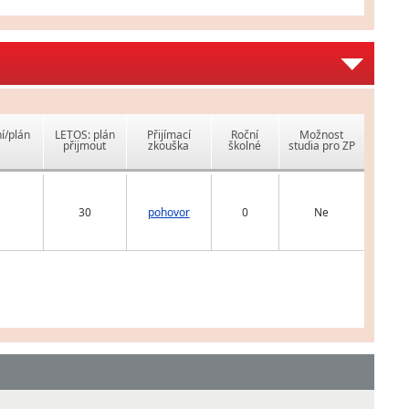
í/plán
LETOS: plán
Přijímací
Roční
Možnost
přijmout
zkouška
školné
studia pro ZP
30
pohovor
0
Ne