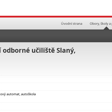
Úvodní strana
Obory, školy a
 odborné učiliště Slaný,
nový automat, autoškola