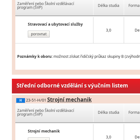
Zaměření nebo Školní vzdělávací
Délka studia
Forma 
program (ŠVP)
Stravovací a ubytovací služby
3,0
De
porovnat
Poznámky k oboru:
možnost získat řidičský průkaz skupiny B (zvýhod
Střední odborné vzdělání s výučním listem
Strojní mechanik
23-51-H/01
H
Zaměření nebo Školní vzdělávací
Délka studia
Forma 
program (ŠVP)
Strojní mechanik
3,0
De