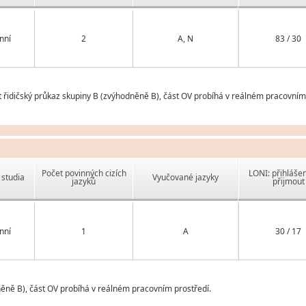
nní
2
A, N
83 / 30
řidičský průkaz skupiny B (zvýhodněně B), část OV probíhá v reálném pracovním 
Počet povinných cizích
LONI: přihlášen
studia
Vyučované jazyky
jazyků
přijmout
nní
1
A
30 / 17
něně B), část OV probíhá v reálném pracovním prostředí.