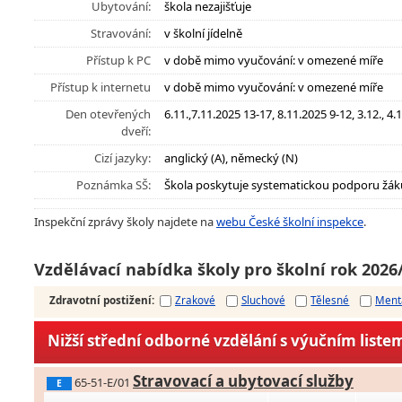
Ubytování:
škola nezajišťuje
Stravování:
v školní jídelně
Přístup k PC
v době mimo vyučování: v omezené míře
Přístup k internetu
v době mimo vyučování: v omezené míře
Den otevřených
6.11.,7.11.2025 13-17, 8.11.2025 9-12, 3.12., 4.
dveří:
Cizí jazyky:
anglický (A), německý (N)
Poznámka SŠ:
Škola poskytuje systematickou podporu žák
Inspekční zprávy školy najdete na
webu České školní inspekce
.
Vzdělávací nabídka školy pro školní rok 2026
Zdravotní postižení
:
Zrakové
Sluchové
Tělesné
Ment
Nižší střední odborné vzdělání s výučním liste
Stravovací a ubytovací služby
65-51-E/01
E