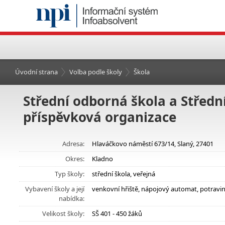
Úvodní strana
Volba podle školy
Škola
Střední odborná škola a Střední
příspěvková organizace
Adresa:
Hlaváčkovo náměstí 673/14, Slaný, 27401
Okres:
Kladno
Typ školy:
střední škola, veřejná
Vybavení školy a její
venkovní hřiště, nápojový automat, potravi
nabídka:
Velikost školy:
SŠ 401 - 450 žáků