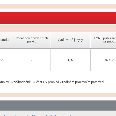
Počet povinných cizích
LONI: přihlášen
studia
Vyučované jazyky
jazyků
přijmout
nní
2
A, N
26 / 30
upiny B (zvýhodněně B), část OV probíhá v reálném pracovním prostředí.