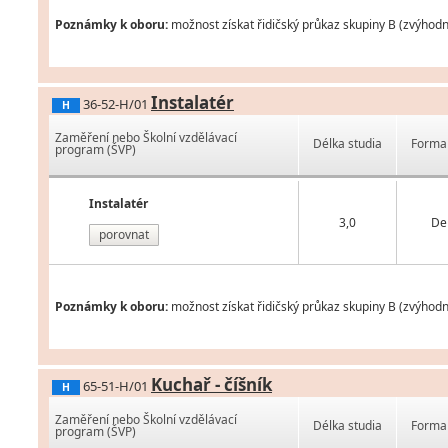
Poznámky k oboru:
možnost získat řidičský průkaz skupiny B (zvýhod
Instalatér
36-52-H/01
H
Zaměření nebo Školní vzdělávací
Délka studia
Forma 
program (ŠVP)
Instalatér
3,0
De
porovnat
Poznámky k oboru:
možnost získat řidičský průkaz skupiny B (zvýhod
Kuchař - číšník
65-51-H/01
H
Zaměření nebo Školní vzdělávací
Délka studia
Forma 
program (ŠVP)