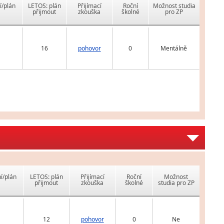
í/plán
LETOS: plán
Přijímací
Roční
Možnost studia
přijmout
zkouška
školné
pro ZP
16
pohovor
0
Mentálně
í/plán
LETOS: plán
Přijímací
Roční
Možnost
přijmout
zkouška
školné
studia pro ZP
12
pohovor
0
Ne