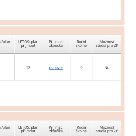
í/plán
LETOS: plán
Přijímací
Roční
Možnost
přijmout
zkouška
školné
studia pro ZP
12
pohovor
0
Ne
í/plán
LETOS: plán
Přijímací
Roční
Možnost
přijmout
zkouška
školné
studia pro ZP