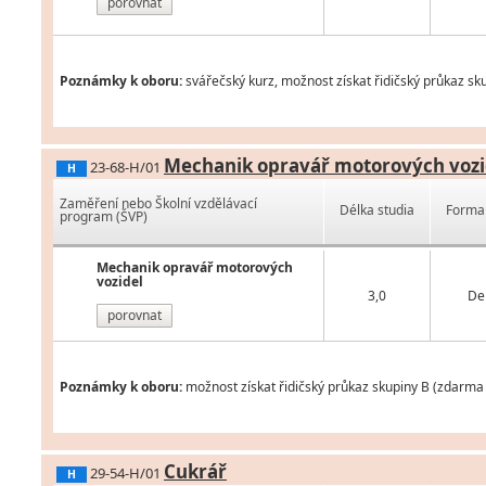
porovnat
Poznámky k oboru:
svářečský kurz, možnost získat řidičský průkaz sk
Mechanik opravář motorových vozi
23-68-H/01
H
Zaměření nebo Školní vzdělávací
Délka studia
Forma 
program (ŠVP)
Mechanik opravář motorových
vozidel
3,0
De
porovnat
Poznámky k oboru:
možnost získat řidičský průkaz skupiny B (zdarma 
Cukrář
29-54-H/01
H