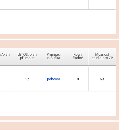
í/plán
LETOS: plán
Přijímací
Roční
Možnost
přijmout
zkouška
školné
studia pro ZP
12
pohovor
0
Ne