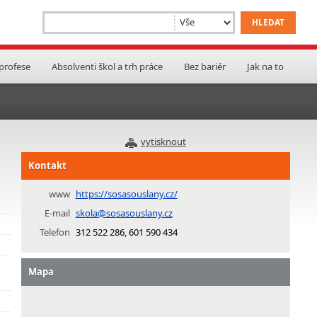
 profese
Absolventi škol a trh práce
Bez bariér
Jak na to
vytisknout
Kontakt
www
https://sosasouslany.cz/
E-mail
skola@sosasouslany.cz
Telefon
312 522 286, 601 590 434
Mapa