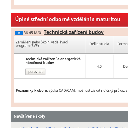
Úplné střední odborné vzdělání s maturitou
Technická zařízení budov
36-45-M/01
M
Zaměření nebo Školní vzdělávací
Délka studia
Forma 
program (ŠVP)
Technická zařízení a energetická
náročnost budov
4,0
De
porovnat
Poznámky k oboru:
výuka CAD/CAM, možnost získat řidičský průkaz sk
Navštívené školy