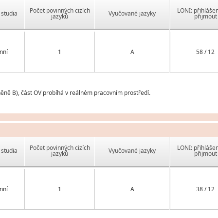
Počet povinných cizích
LONI: přihlášen
studia
Vyučované jazyky
jazyků
přijmout
nní
1
A
58 / 12
něně B), část OV probíhá v reálném pracovním prostředí.
Počet povinných cizích
LONI: přihlášen
studia
Vyučované jazyky
jazyků
přijmout
nní
1
A
38 / 12