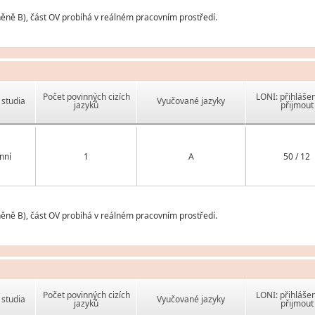
něně B), část OV probíhá v reálném pracovním prostředí.
Počet povinných cizích
LONI: přihlášen
studia
Vyučované jazyky
jazyků
přijmout
nní
1
A
50 / 12
něně B), část OV probíhá v reálném pracovním prostředí.
Počet povinných cizích
LONI: přihlášen
studia
Vyučované jazyky
jazyků
přijmout