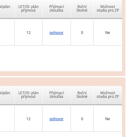
í/plán
LETOS: plán
Přijímací
Roční
Možnost
přijmout
zkouška
školné
studia pro ZP
12
pohovor
0
Ne
í/plán
LETOS: plán
Přijímací
Roční
Možnost
přijmout
zkouška
školné
studia pro ZP
12
pohovor
0
Ne