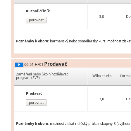
Kuchař-číšník
3,0
De
porovnat
Poznámky k oboru:
barmanský nebo someliérský kurz, možnost získat 
Prodavač
66-51-H/01
H
Zaměření nebo Školní vzdělávací
Délka studia
Forma 
program (ŠVP)
Prodavač
3,0
De
porovnat
Poznámky k oboru:
možnost získat řidičský průkaz skupiny B (zvýhod