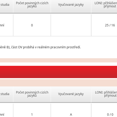
Počet povinných cizích
LONI: přihlášen
studia
Vyučované jazyky
jazyků
přijmout
nní
0
25 / 16
něně B), část OV probíhá v reálném pracovním prostředí.
Počet povinných cizích
LONI: přihlášen
studia
Vyučované jazyky
jazyků
přijmout
nní
1
A
0 / 0