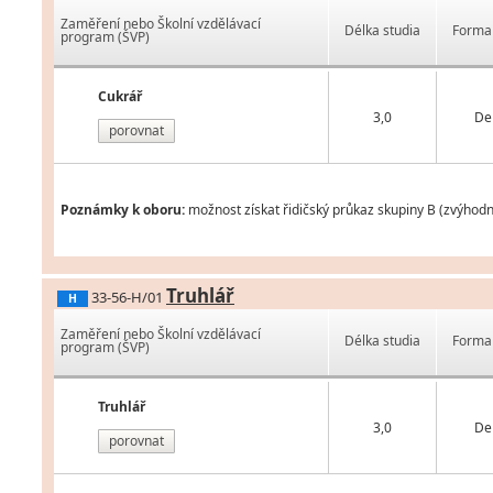
Zaměření nebo Školní vzdělávací
Délka studia
Forma 
program (ŠVP)
Cukrář
3,0
De
porovnat
Poznámky k oboru:
možnost získat řidičský průkaz skupiny B (zvýhod
Truhlář
33-56-H/01
H
Zaměření nebo Školní vzdělávací
Délka studia
Forma 
program (ŠVP)
Truhlář
3,0
De
porovnat