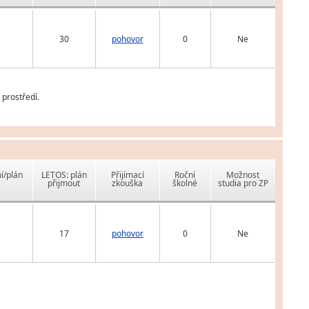
30
pohovor
0
Ne
prostředí.
í/plán
LETOS: plán
Přijímací
Roční
Možnost
přijmout
zkouška
školné
studia pro ZP
17
pohovor
0
Ne