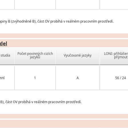
upiny B (zvýhodněně B), část OV probíhá v reálném pracovním prostředí.
del
Počet povinných cizích
LONI: přihlášen
studia
Vyučované jazyky
jazyků
přijmout
nní
1
A
56 / 24
B), část OV probíhá v reálném pracovním prostředí.