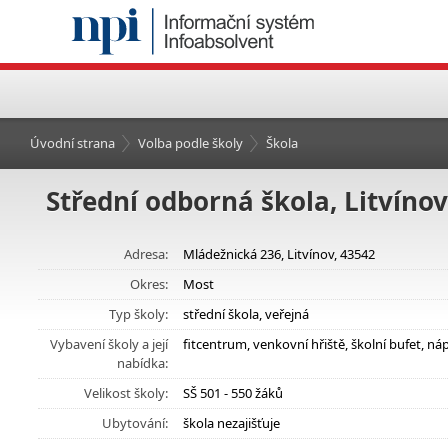
Úvodní strana
Volba podle školy
Škola
Střední odborná škola, Litvíno
Adresa:
Mládežnická 236, Litvínov, 43542
Okres:
Most
Typ školy:
střední škola, veřejná
Vybavení školy a její
fitcentrum, venkovní hřiště, školní bufet, 
nabídka:
Velikost školy:
SŠ 501 - 550 žáků
Ubytování:
škola nezajišťuje