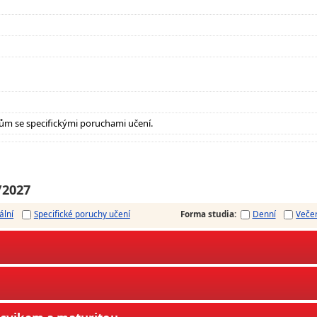
ům se specifickými poruchami učení.
/2027
ální
Specifické poruchy učení
Forma studia
:
Denní
Veče