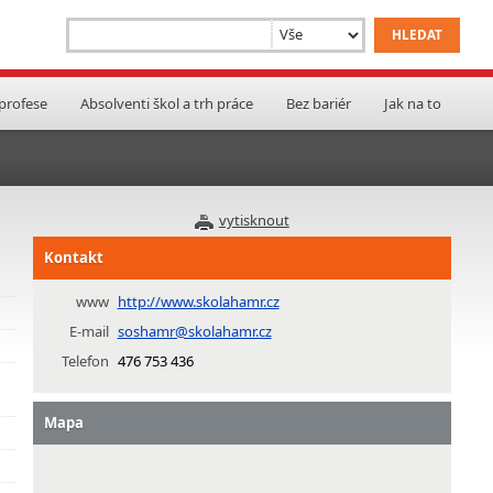
 profese
Absolventi škol a trh práce
Bez bariér
Jak na to
vytisknout
Kontakt
www
http://www.skolahamr.cz
E-mail
soshamr@skolahamr.cz
Telefon
476 753 436
Mapa