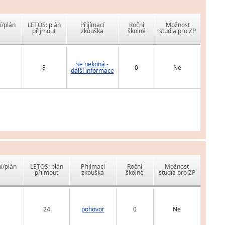
í/plán
LETOS: plán
Přijímací
Roční
Možnost
přijmout
zkouška
školné
studia pro ZP
se nekoná -
8
0
Ne
další informace
í/plán
LETOS: plán
Přijímací
Roční
Možnost
přijmout
zkouška
školné
studia pro ZP
24
pohovor
0
Ne