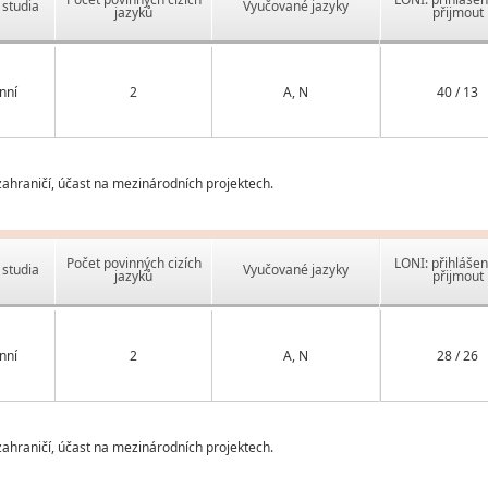
studia
Vyučované jazyky
jazyků
přijmout
nní
2
A, N
40 / 13
ahraničí, účast na mezinárodních projektech.
Počet povinných cizích
LONI: přihlášen
studia
Vyučované jazyky
jazyků
přijmout
nní
2
A, N
28 / 26
ahraničí, účast na mezinárodních projektech.