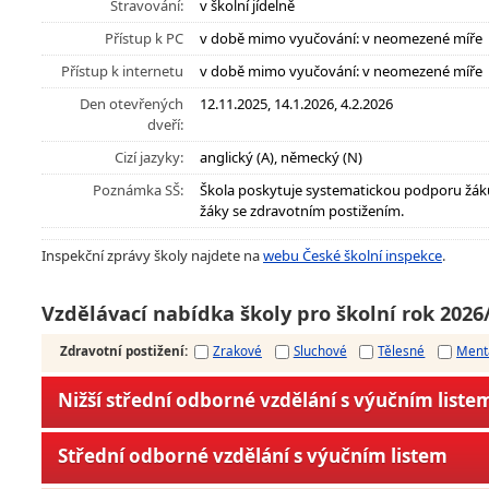
Stravování:
v školní jídelně
Přístup k PC
v době mimo vyučování: v neomezené míře
Přístup k internetu
v době mimo vyučování: v neomezené míře
Den otevřených
12.11.2025, 14.1.2026, 4.2.2026
dveří:
Cizí jazyky:
anglický (A), německý (N)
Poznámka SŠ:
Škola poskytuje systematickou podporu žák
žáky se zdravotním postižením.
Inspekční zprávy školy najdete na
webu České školní inspekce
.
Vzdělávací nabídka školy pro školní rok 2026
Zdravotní postižení
:
Zrakové
Sluchové
Tělesné
Ment
Nižší střední odborné vzdělání s výučním liste
Střední odborné vzdělání s výučním listem