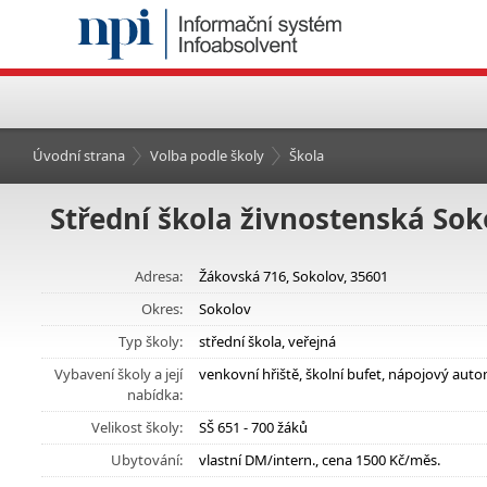
Úvodní strana
Volba podle školy
Škola
Střední škola živnostenská Sok
Adresa:
Žákovská 716, Sokolov, 35601
Okres:
Sokolov
Typ školy:
střední škola, veřejná
Vybavení školy a její
venkovní hřiště, školní bufet, nápojový aut
nabídka:
Velikost školy:
SŠ 651 - 700 žáků
Ubytování:
vlastní DM/intern., cena 1500 Kč/měs.