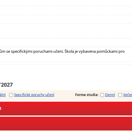
ům se specifickými poruchami učení. Škola je vybavena pomůckami pro
/2027
ální
Specifické poruchy učení
Forma studia
:
Denní
Veče
m