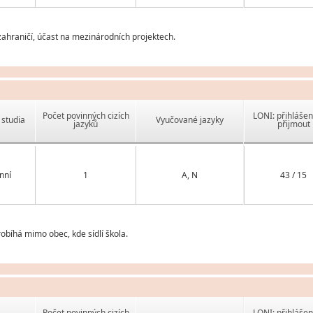
ahraničí, účast na mezinárodních projektech.
Počet povinných cizích
LONI: přihlášen
studia
Vyučované jazyky
jazyků
přijmout
nní
1
A, N
43 / 15
obíhá mimo obec, kde sídlí škola.
Počet povinných cizích
LONI: přihlášen