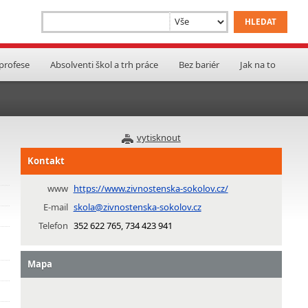
 profese
Absolventi škol a trh práce
Bez bariér
Jak na to
vytisknout
Kontakt
www
https://www.zivnostenska-sokolov.cz/
E-mail
skola@zivnostenska-sokolov.cz
Telefon
352 622 765, 734 423 941
Mapa