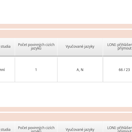
Počet povinných cizích
LONI: přihlášen
studia
Vyučované jazyky
jazyků
přijmout
nní
1
A, N
66 / 23
Počet povinných cizích
LONI: přihlášen
studia
Vyučované jazyky
jazyků
přijmout