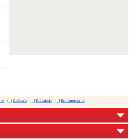
rní
Dálková
Distanční
Kombinovaná