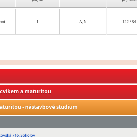
nní
1
A, N
122 / 34
ýcvikem a maturitou
aturitou - nástavbové studium
kovská 716, Sokolov