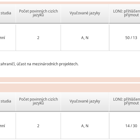
Počet povinných cizích
LONI: přihlášen
studia
Vyučované jazyky
jazyků
přijmout
nní
2
A, N
50 / 13
ahraničí, účast na mezinárodních projektech.
Počet povinných cizích
LONI: přihlášen
studia
Vyučované jazyky
jazyků
přijmout
nní
2
A, N
14 / 30