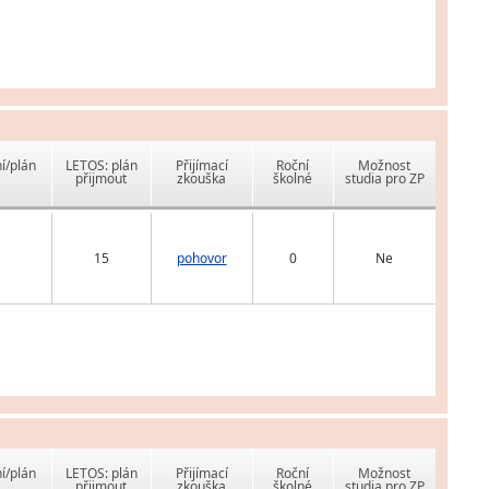
í/plán
LETOS: plán
Přijímací
Roční
Možnost
přijmout
zkouška
školné
studia pro ZP
15
pohovor
0
Ne
í/plán
LETOS: plán
Přijímací
Roční
Možnost
přijmout
zkouška
školné
studia pro ZP