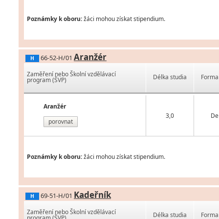
Poznámky k oboru:
žáci mohou získat stipendium.
Aranžér
66-52-H/01
H
Zaměření nebo Školní vzdělávací
Délka studia
Forma 
program (ŠVP)
Aranžér
3,0
De
porovnat
Poznámky k oboru:
žáci mohou získat stipendium.
Kadeřník
69-51-H/01
H
Zaměření nebo Školní vzdělávací
Délka studia
Forma 
program (ŠVP)