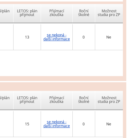
í/plán
LETOS: plán
Přijímací
Roční
Možnost
přijmout
zkouška
školné
studia pro ZP
se nekoná -
13
0
Ne
další informace
í/plán
LETOS: plán
Přijímací
Roční
Možnost
přijmout
zkouška
školné
studia pro ZP
se nekoná -
15
0
Ne
další informace