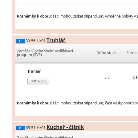
Poznámky k oboru:
žáci mohou získat stipendium, výměnné pobyty v z
Truhlář
33-56-H/01
H
Zaměření nebo Školní vzdělávací
Délka studia
Forma 
program (ŠVP)
Truhlář
3,0
De
porovnat
Poznámky k oboru:
žáci mohou získat stipendium, část výuky oborů pr
Kuchař - číšník
65-51-H/01
H
Zaměření nebo Školní vzdělávací