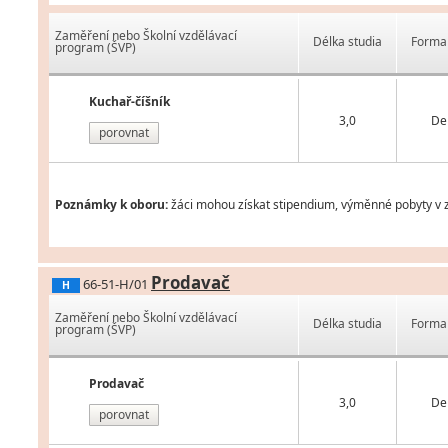
Zaměření nebo Školní vzdělávací
Délka studia
Forma 
program (ŠVP)
Kuchař-číšník
3,0
De
porovnat
Poznámky k oboru:
žáci mohou získat stipendium, výměnné pobyty v z
Prodavač
66-51-H/01
H
Zaměření nebo Školní vzdělávací
Délka studia
Forma 
program (ŠVP)
Prodavač
3,0
De
porovnat