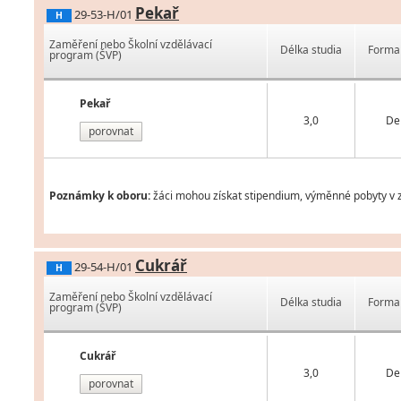
Pekař
29-53-H/01
H
Zaměření nebo Školní vzdělávací
Délka studia
Forma 
program (ŠVP)
Pekař
3,0
De
porovnat
Poznámky k oboru:
žáci mohou získat stipendium, výměnné pobyty v z
Cukrář
29-54-H/01
H
Zaměření nebo Školní vzdělávací
Délka studia
Forma 
program (ŠVP)
Cukrář
3,0
De
porovnat