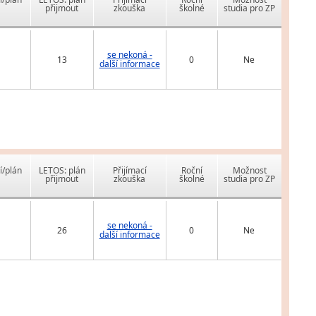
přijmout
zkouška
školné
studia pro ZP
se nekoná -
13
0
Ne
další informace
í/plán
LETOS: plán
Přijímací
Roční
Možnost
přijmout
zkouška
školné
studia pro ZP
se nekoná -
26
0
Ne
další informace