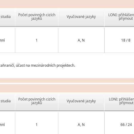
Počet povinných cizích
LONI: přihlášen
studia
Vyučované jazyky
jazyků
přijmout
nní
1
A, N
18 / 8
ahraničí, účast na mezinárodních projektech.
Počet povinných cizích
LONI: přihlášen
studia
Vyučované jazyky
jazyků
přijmout
nní
1
A, N
66 / 24