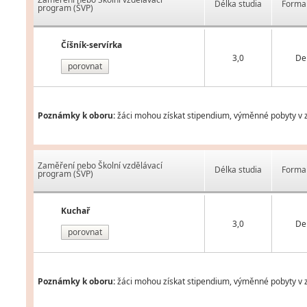
Délka studia
Forma 
program (ŠVP)
Číšník-servírka
3,0
De
porovnat
Poznámky k oboru:
žáci mohou získat stipendium, výměnné pobyty v z
Zaměření nebo Školní vzdělávací
Délka studia
Forma 
program (ŠVP)
Kuchař
3,0
De
porovnat
Poznámky k oboru:
žáci mohou získat stipendium, výměnné pobyty v z