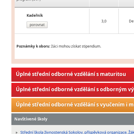
Kadeřník
3,0
De
porovnat
Poznámky k oboru:
žáci mohou získat stipendium.
Úplné střední odborné vzdělání s maturitou
Úplné střední odborné vzdělání s odborným v
Úplné střední odborné vzdělání s vyučením i m
Navštívené školy
Střední škola živnostenská Sokolov, příspěvková organizace, Žá