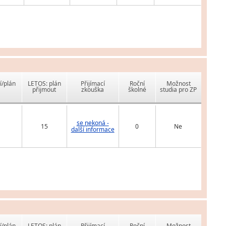
í/plán
LETOS: plán
Přijímací
Roční
Možnost
přijmout
zkouška
školné
studia pro ZP
se nekoná -
15
0
Ne
další informace
í/plán
LETOS: plán
Přijímací
Roční
Možnost