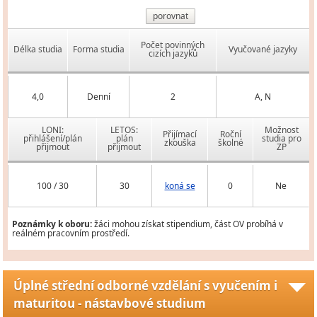
porovnat
Počet povinných
Délka studia
Forma studia
Vyučované jazyky
cizích jazyků
4,0
Denní
2
A, N
LONI:
LETOS:
Možnost
Přijímací
Roční
přihlášení/plán
plán
studia pro
zkouška
školné
přijmout
přijmout
ZP
100 / 30
30
koná se
0
Ne
Poznámky k oboru:
žáci mohou získat stipendium, část OV probíhá v
reálném pracovním prostředí.
Úplné střední odborné vzdělání s vyučením i
maturitou - nástavbové studium