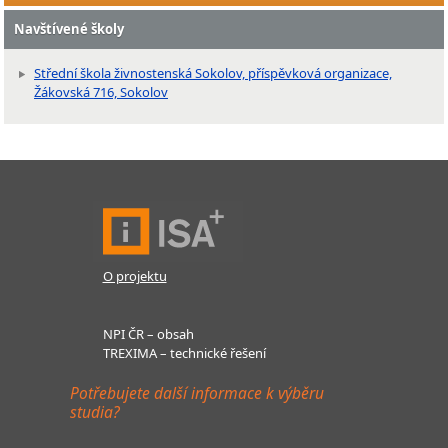
Navštívené školy
Střední škola živnostenská Sokolov, příspěvková organizace,
Žákovská 716, Sokolov
O projektu
NPI ČR – obsah
TREXIMA – technické řešení
Potřebujete další informace k výběru
studia?