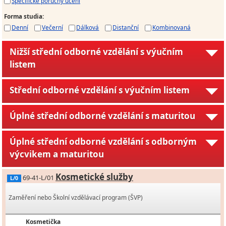
Specifické poruchy učení
Forma studia
:
Denní
Večerní
Dálková
Distanční
Kombinovaná
Nižší střední odborné vzdělání s výučním
listem
Střední odborné vzdělání s výučním listem
Úplné střední odborné vzdělání s maturitou
Úplné střední odborné vzdělání s odborným
výcvikem a maturitou
Kosmetické služby
69-41-L/01
L/0
Zaměření nebo Školní vzdělávací program (ŠVP)
Kosmetička