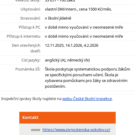
Velikost školy:
SŠ 651 - 700 žáků
Ubytování:
vlastní DM/intern., cena 1500 Kč/měs.
Stravování:
v školní jídelně
Přístup k PC
v době mimo vyučování: v neomezené míře
Přístup k internetu
v době mimo vyučování: v neomezené míře
Den otevřených
12.11.2025, 14.1.2026, 4.2.2026
dveří:
Cizí jazyky:
anglický (A), německý (N)
Poznámka SŠ:
Škola poskytuje systematickou podporu žákům
se specifickými poruchami učení. Škola je
vybavena pomůckami pro žáky se zdravotním
postižením.
Inspekční zprávy školy najdete na
webu České školní inspekce
.
Kontakt
www
https://www.zivnostenska-sokolov.cz/