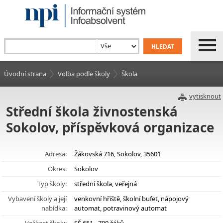
Úvodní strana
Volba podle školy
Škola
vytisknout
Střední škola živnostenská
Sokolov, příspěvková organizace
Adresa:
Žákovská 716, Sokolov, 35601
Okres:
Sokolov
Typ školy:
střední škola, veřejná
Vybavení školy a její
venkovní hřiště, školní bufet, nápojový
nabídka:
automat, potravinový automat