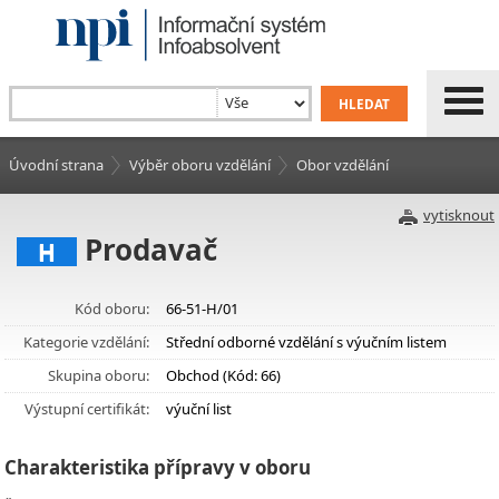
Úvodní strana
Výběr oboru vzdělání
Obor vzdělání
vytisknout
Prodavač
H
Kód oboru:
66-51-H/01
Kategorie vzdělání:
Střední odborné vzdělání s výučním listem
Skupina oboru:
Obchod (Kód: 66)
Výstupní certifikát:
výuční list
Charakteristika přípravy v oboru