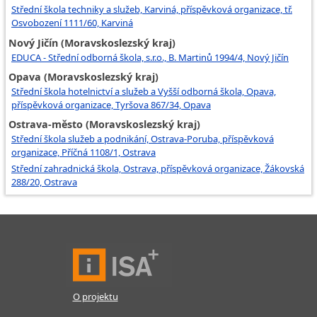
Střední škola techniky a služeb, Karviná, příspěvková organizace, tř.
Osvobození 1111/60, Karviná
Nový Jičín (Moravskoslezský kraj)
EDUCA - Střední odborná škola, s.r.o., B. Martinů 1994/4, Nový Jičín
Opava (Moravskoslezský kraj)
Střední škola hotelnictví a služeb a Vyšší odborná škola, Opava,
příspěvková organizace, Tyršova 867/34, Opava
Ostrava-město (Moravskoslezský kraj)
Střední škola služeb a podnikání, Ostrava-Poruba, příspěvková
organizace, Příčná 1108/1, Ostrava
Střední zahradnická škola, Ostrava, příspěvková organizace, Žákovská
288/20, Ostrava
O projektu