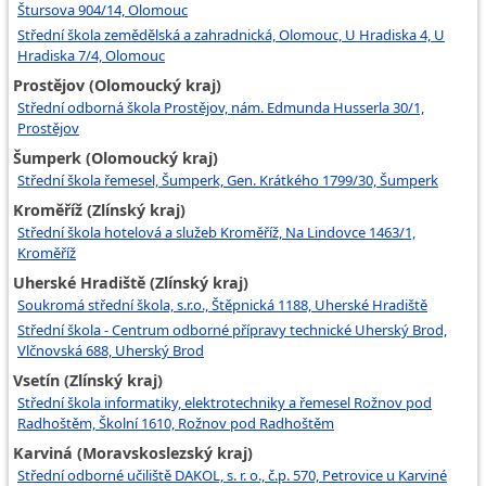
Štursova 904/14, Olomouc
Střední škola zemědělská a zahradnická, Olomouc, U Hradiska 4, U
Hradiska 7/4, Olomouc
Prostějov (Olomoucký kraj)
Střední odborná škola Prostějov, nám. Edmunda Husserla 30/1,
Prostějov
Šumperk (Olomoucký kraj)
Střední škola řemesel, Šumperk, Gen. Krátkého 1799/30, Šumperk
Kroměříž (Zlínský kraj)
Střední škola hotelová a služeb Kroměříž, Na Lindovce 1463/1,
Kroměříž
Uherské Hradiště (Zlínský kraj)
Soukromá střední škola, s.r.o., Štěpnická 1188, Uherské Hradiště
Střední škola - Centrum odborné přípravy technické Uherský Brod,
Vlčnovská 688, Uherský Brod
Vsetín (Zlínský kraj)
Střední škola informatiky, elektrotechniky a řemesel Rožnov pod
Radhoštěm, Školní 1610, Rožnov pod Radhoštěm
Karviná (Moravskoslezský kraj)
Střední odborné učiliště DAKOL, s. r. o., č.p. 570, Petrovice u Karviné