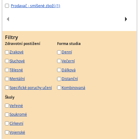
Prodavač - smíšené zboží (1)
Pr
Filtry
Zdravotní postižení
Forma studia
Zrakové
Denní
Sluchové
Večerní
Tělesné
Dálková
Mentální
Distanční
Specifické poruchy učení
Kombinovaná
Školy
Veřejné
Soukromé
Církevní
Vojenské