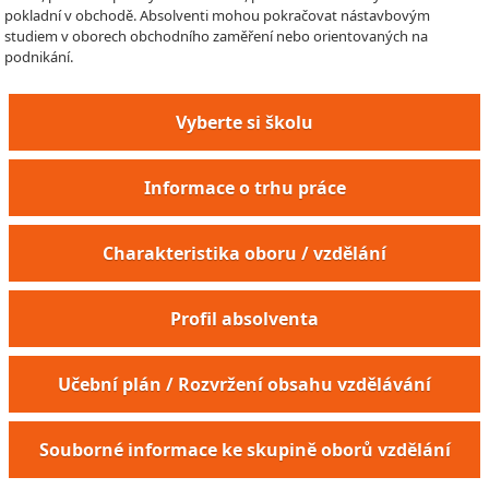
pokladní v obchodě. Absolventi mohou pokračovat nástavbovým
studiem v oborech obchodního zaměření nebo orientovaných na
podnikání.
Vyberte si školu
Informace o trhu práce
Charakteristika oboru / vzdělání
Profil absolventa
Učební plán / Rozvržení obsahu vzdělávání
Souborné informace ke skupině oborů vzdělání