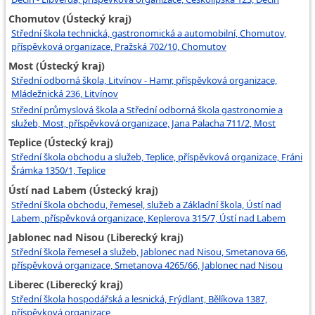
Chomutov (Ústecký kraj)
Střední škola technická, gastronomická a automobilní, Chomutov,
příspěvková organizace, Pražská 702/10, Chomutov
Most (Ústecký kraj)
Střední odborná škola, Litvínov - Hamr, příspěvková organizace,
Mládežnická 236, Litvínov
Střední průmyslová škola a Střední odborná škola gastronomie a
služeb, Most, příspěvková organizace, Jana Palacha 711/2, Most
Teplice (Ústecký kraj)
Střední škola obchodu a služeb, Teplice, příspěvková organizace, Fráni
Šrámka 1350/1, Teplice
Ústí nad Labem (Ústecký kraj)
Střední škola obchodu, řemesel, služeb a Základní škola, Ústí nad
Labem, příspěvková organizace, Keplerova 315/7, Ústí nad Labem
Jablonec nad Nisou (Liberecký kraj)
Střední škola řemesel a služeb, Jablonec nad Nisou, Smetanova 66,
příspěvková organizace, Smetanova 4265/66, Jablonec nad Nisou
Liberec (Liberecký kraj)
Střední škola hospodářská a lesnická, Frýdlant, Bělíkova 1387,
příspěvková organizace