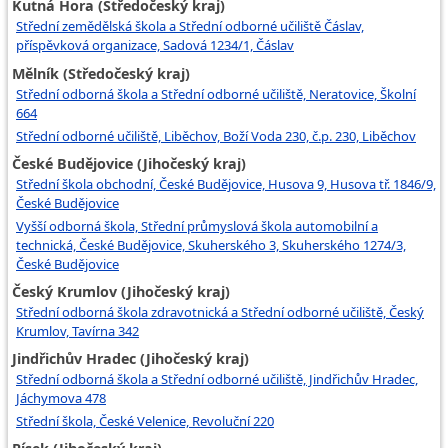
Kutná Hora (Středočeský kraj)
Střední zemědělská škola a Střední odborné učiliště Čáslav,
příspěvková organizace, Sadová 1234/1, Čáslav
Mělník (Středočeský kraj)
Střední odborná škola a Střední odborné učiliště, Neratovice, Školní
664
Střední odborné učiliště, Liběchov, Boží Voda 230, č.p. 230, Liběchov
České Budějovice (Jihočeský kraj)
Střední škola obchodní, České Budějovice, Husova 9, Husova tř. 1846/9,
České Budějovice
Vyšší odborná škola, Střední průmyslová škola automobilní a
technická, České Budějovice, Skuherského 3, Skuherského 1274/3,
České Budějovice
Český Krumlov (Jihočeský kraj)
Střední odborná škola zdravotnická a Střední odborné učiliště, Český
Krumlov, Tavírna 342
Jindřichův Hradec (Jihočeský kraj)
Střední odborná škola a Střední odborné učiliště, Jindřichův Hradec,
Jáchymova 478
Střední škola, České Velenice, Revoluční 220