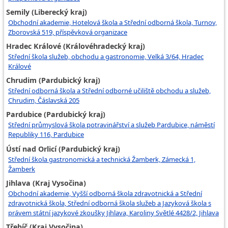
Semily (Liberecký kraj)
Obchodní akademie, Hotelová škola a Střední odborná škola, Turnov,
Zborovská 519, příspěvková organizace
Hradec Králové (Královéhradecký kraj)
Střední škola služeb, obchodu a gastronomie, Velká 3/64, Hradec
Králové
Chrudim (Pardubický kraj)
Střední odborná škola a Střední odborné učiliště obchodu a služeb,
Chrudim, Čáslavská 205
Pardubice (Pardubický kraj)
Střední průmyslová škola potravinářství a služeb Pardubice, náměstí
Republiky 116, Pardubice
Ústí nad Orlicí (Pardubický kraj)
Střední škola gastronomická a technická Žamberk, Zámecká 1,
Žamberk
Jihlava (Kraj Vysočina)
Obchodní akademie, Vyšší odborná škola zdravotnická a Střední
zdravotnická škola, Střední odborná škola služeb a Jazyková škola s
právem státní jazykové zkoušky Jihlava, Karoliny Světlé 4428/2, Jihlava
Třebíč (Kraj Vysočina)