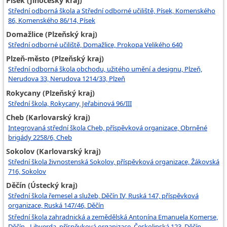
Písek (Jihočeský kraj)
Střední odborná škola a Střední odborné učiliště, Písek, Komenského
86, Komenského 86/14, Písek
Domažlice (Plzeňský kraj)
Střední odborné učiliště, Domažlice, Prokopa Velikého 640
Plzeň-město (Plzeňský kraj)
Střední odborná škola obchodu, užitého umění a designu, Plzeň,
Nerudova 33, Nerudova 1214/33, Plzeň
Rokycany (Plzeňský kraj)
Střední škola, Rokycany, Jeřabinová 96/III
Cheb (Karlovarský kraj)
Integrovaná střední škola Cheb, příspěvková organizace, Obrněné
brigády 2258/6, Cheb
Sokolov (Karlovarský kraj)
Střední škola živnostenská Sokolov, příspěvková organizace, Žákovská
716, Sokolov
Děčín (Ústecký kraj)
Střední škola řemesel a služeb, Děčín IV, Ruská 147, příspěvková
organizace, Ruská 147/46, Děčín
Střední škola zahradnická a zemědělská Antonína Emanuela Komerse,
Děčín - Libverda, příspěvková organizace, Českolipská 123, Děčín