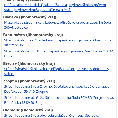
Bráfova akademie Třebíč, střední škola a Jazyková škola s právem
státní jazykové zkoušky, Sirotčí 63/4, Třebíč
Blansko (Jihomoravský kraj)
Masarykova střední škola Letovice, příspěvková organizace, Tyršova
500/6, Letovice
Brno-město (Jihomoravský kraj)
Střední škola Brno, Charbulova, příspěvková organizace, Charbulova
1072/106, Brno
Střední škola Gemini Brno, příspěvková organizace, Vaculíkova 259/14,
Brno
Břeclav (Jihomoravský kraj)
Střední vinařská škola Valtice, příspěvková organizace, Sobotní 116,
Valtice
Znojmo (Jihomoravský kraj)
Střední odborná škola Znojmo, Dvořákova, příspěvková organizace,
Dvořákova 1594/19, Znojmo
Střední odborné učiliště a Střední odborná škola SČMSD, Znojmo, s.r.o.,
Přímětická 1812/50, Znojmo
Olomouc (Olomoucký kraj)
Střední odborná škola obchodu a služeb, Olomouc, Štursova 14,