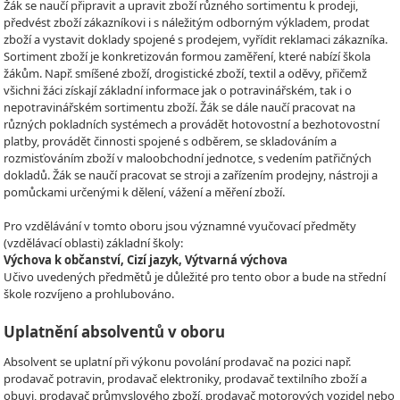
Žák se naučí připravit a upravit zboží různého sortimentu k prodeji,
předvést zboží zákazníkovi i s náležitým odborným výkladem, prodat
zboží a vystavit doklady spojené s prodejem, vyřídit reklamaci zákazníka.
Sortiment zboží je konkretizován formou zaměření, které nabízí škola
žákům. Např. smíšené zboží, drogistické zboží, textil a oděvy, přičemž
všichni žáci získají základní informace jak o potravinářském, tak i o
nepotravinářském sortimentu zboží. Žák se dále naučí pracovat na
různých pokladních systémech a provádět hotovostní a bezhotovostní
platby, provádět činnosti spojené s odběrem, se skladováním a
rozmisťováním zboží v maloobchodní jednotce, s vedením patřičných
dokladů. Žák se naučí pracovat se stroji a zařízením prodejny, nástroji a
pomůckami určenými k dělení, vážení a měření zboží.
Pro vzdělávání v tomto oboru jsou významné vyučovací předměty
(vzdělávací oblasti) základní školy:
Výchova k občanství, Cizí jazyk, Výtvarná výchova
Učivo uvedených předmětů je důležité pro tento obor a bude na střední
škole rozvíjeno a prohlubováno.
Uplatnění absolventů v oboru
Absolvent se uplatní při výkonu povolání prodavač na pozici např.
prodavač potravin, prodavač elektroniky, prodavač textilního zboží a
obuvi, prodavač průmyslového zboží, prodavač motorových vozidel nebo