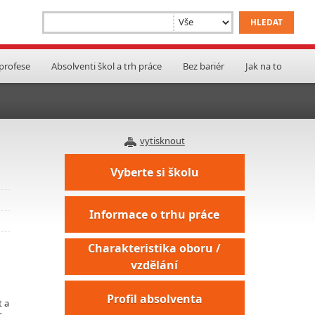
 profese
Absolventi škol a trh práce
Bez bariér
Jak na to
vytisknout
Vyberte si školu
Informace o trhu práce
Charakteristika oboru /
vzdělání
Profil absolventa
t a