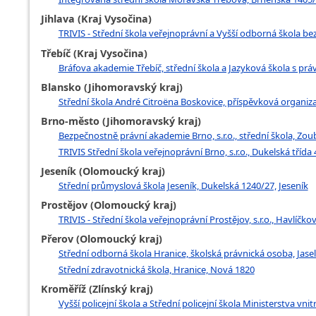
Jihlava (Kraj Vysočina)
TRIVIS - Střední škola veřejnoprávní a Vyšší odborná škola bezp
Třebíč (Kraj Vysočina)
Bráfova akademie Třebíč, střední škola a Jazyková škola s práv
Blansko (Jihomoravský kraj)
Střední škola André Citroëna Boskovice, příspěvková organiza
Brno-město (Jihomoravský kraj)
Bezpečnostně právní akademie Brno, s.r.o., střední škola, Zo
TRIVIS Střední škola veřejnoprávní Brno, s.r.o., Dukelská třída
Jeseník (Olomoucký kraj)
Střední průmyslová škola Jeseník, Dukelská 1240/27, Jeseník
Prostějov (Olomoucký kraj)
TRIVIS - Střední škola veřejnoprávní Prostějov, s.r.o., Havlíčk
Přerov (Olomoucký kraj)
Střední odborná škola Hranice, školská právnická osoba, Jasel
Střední zdravotnická škola, Hranice, Nová 1820
Kroměříž (Zlínský kraj)
Vyšší policejní škola a Střední policejní škola Ministerstva vni