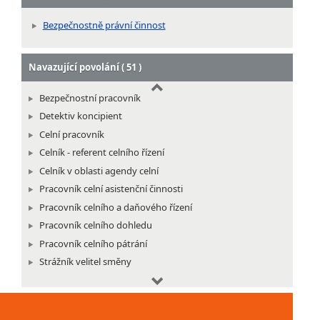
Strážný vězeňské stráže
Velitel jednotky justiční stráže
Bezpečnostně právní činnost
Navazující povolání ( 51 )
Bezpečnostní pracovník
Detektiv koncipient
Celní pracovník
Celník - referent celního řízení
Celník v oblasti agendy celní
Pracovník celní asistenční činnosti
Pracovník celního a daňového řízení
Pracovník celního dohledu
Pracovník celního pátrání
Strážník velitel směny
Velitel hlídky dopravní služby
Asistent služby cizinecké policie