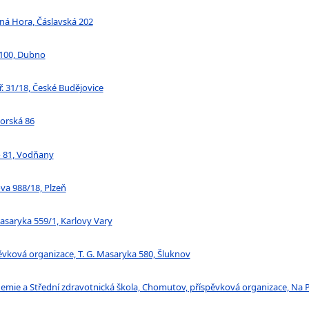
tná Hora, Čáslavská 202
 100, Dubno
tř. 31/18, České Budějovice
horská 86
ho 81, Vodňany
ova 988/18, Plzeň
 Masaryka 559/1, Karlovy Vary
pěvková organizace, T. G. Masaryka 580, Šluknov
demie a Střední zdravotnická škola, Chomutov, příspěvková organizace, N