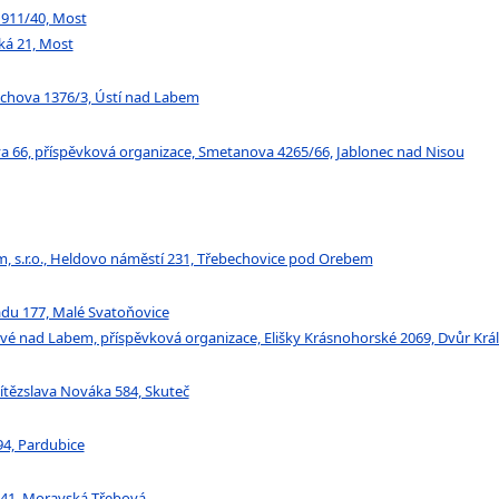
a 911/40, Most
ká 21, Most
Máchova 1376/3, Ústí nad Labem
va 66, příspěvková organizace, Smetanova 4265/66, Jablonec nad Nisou
m, s.r.o., Heldovo náměstí 231, Třebechovice pod Orebem
padu 177, Malé Svatoňovice
lové nad Labem, příspěvková organizace, Elišky Krásnohorské 2069, Dvůr Kr
ítězslava Nováka 584, Skuteč
4, Pardubice
/41, Moravská Třebová