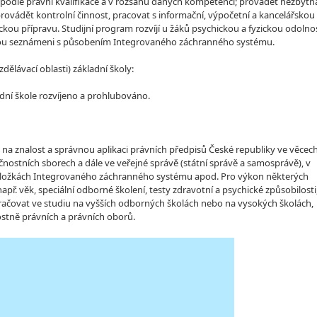
ch podle právní kvalifikace a v rozsahu daných kompetencí; provádět nezbytn
provádět kontrolní činnost, pracovat s informační, výpočetní a kancelářskou
ckou přípravu. Studijní program rozvíjí u žáků psychickou a fyzickou odolno
 jsou seznámeni s působením Integrovaného záchranného systému.
lávací oblasti) základní školy:
dní škole rozvíjeno a prohlubováno.
a na znalost a správnou aplikaci právních předpisů České republiky ve věcec
nostních sborech a dále ve veřejné správě (státní správě a samosprávě), v
e složkách Integrovaného záchranného systému apod. Pro výkon některých
ř. věk, speciální odborné školení, testy zdravotní a psychické způsobilosti
račovat ve studiu na vyšších odborných školách nebo na vysokých školách,
stně právních a právních oborů.