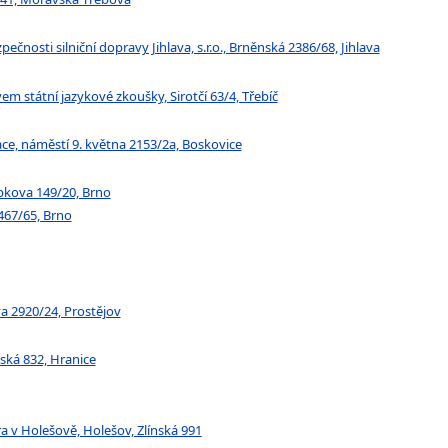
ečnosti silniční dopravy Jihlava, s.r.o., Brněnská 2386/68, Jihlava
em státní jazykové zkoušky, Sirotčí 63/4, Třebíč
ce, náměstí 9. května 2153/2a, Boskovice
ubkova 149/20, Brno
 467/65, Brno
ova 2920/24, Prostějov
ská 832, Hranice
tra v Holešově, Holešov, Zlínská 991