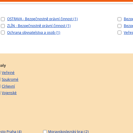
OSTRAVA - Bezpečnostně právní činnost (1)
Bezpe
ZLÍN - Bezpečnostně právní činnost (1)
Bezpe
Ochrana obyvatelstva a osob (1)
Veřej
koly
Veřejné
Soukromé
Církevní
Vojenské
sto Praha (4)
Moravskoslezský kraj (2)