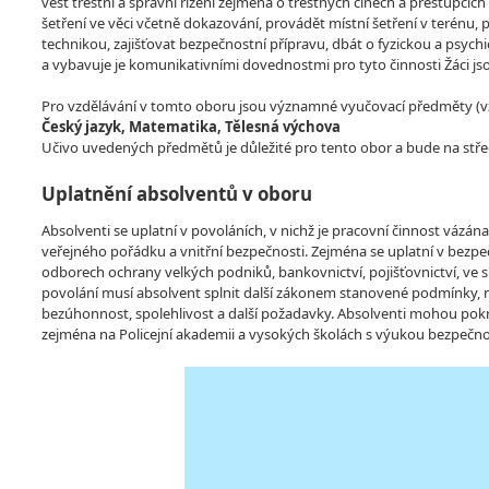
vést trestní a správní řízení zejména o trestných činech a přestupcí
šetření ve věci včetně dokazování, provádět místní šetření v terénu, 
technikou, zajišťovat bezpečnostní přípravu, dbát o fyzickou a psychi
a vybavuje je komunikativními dovednostmi pro tyto činnosti Žáci
Pro vzdělávání v tomto oboru jsou významné vyučovací předměty (vzdě
Český jazyk, Matematika, Tělesná výchova
Učivo uvedených předmětů je důležité pro tento obor a bude na stře
Uplatnění absolventů v oboru
Absolventi se uplatní v povoláních, v nichž je pracovní činnost vázán
veřejného pořádku a vnitřní bezpečnosti. Zejména se uplatní v bezpeč
odborech ochrany velkých podniků, bankovnictví, pojišťovnictví, v
povolání musí absolvent splnit další zákonem stanovené podmínky, nap
bezúhonnost, spolehlivost a další požadavky. Absolventi mohou pok
zejména na Policejní akademii a vysokých školách s výukou bezpečno
Video
Player