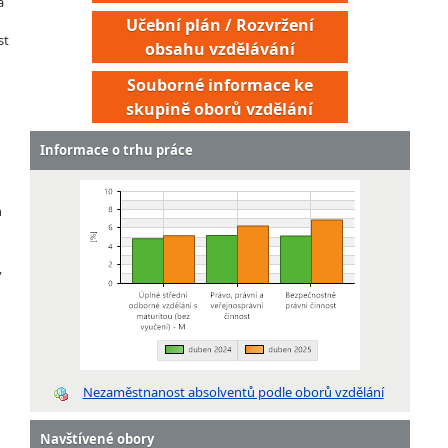
á
Učební plán / Rozvržení
st
obsahu vzdělávání
Souborné informace ke
skupině oborů vzdělání
Informace o trhu práce
h
,
Inspektor dozorčí služby
Inspektor strážní služby
Příslušník vězeňské služby
Správní referent vězeňství
Nezaměstnanost absolventů podle oborů vzdělání
Strážný justiční stráže
Strážný vězeňské služby
Navštívené obory