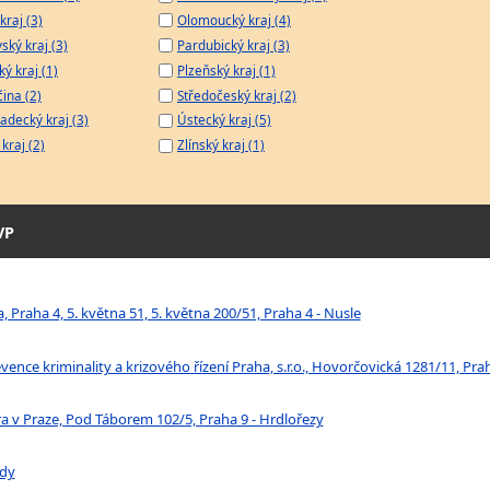
kraj (3)
Olomoucký kraj (4)
ský kraj (3)
Pardubický kraj (3)
ý kraj (1)
Plzeňský kraj (1)
čina (2)
Středočeský kraj (2)
adecký kraj (3)
Ústecký kraj (5)
kraj (2)
Zlínský kraj (1)
VP
 Praha 4, 5. května 51, 5. května 200/51, Praha 4 - Nusle
ence kriminality a krizového řízení Praha, s.r.o., Hovorčovická 1281/11, Prah
itra v Praze, Pod Táborem 102/5, Praha 9 - Hrdlořezy
ady