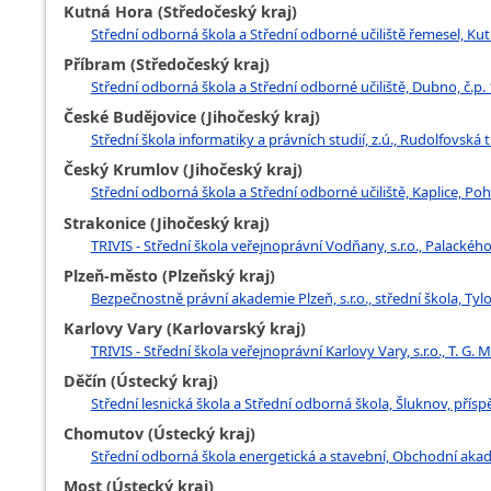
Kutná Hora (Středočeský kraj)
Střední odborná škola a Střední odborné učiliště řemesel, Ku
Příbram (Středočeský kraj)
Střední odborná škola a Střední odborné učiliště, Dubno, č.p.
České Budějovice (Jihočeský kraj)
Střední škola informatiky a právních studií, z.ú., Rudolfovská 
Český Krumlov (Jihočeský kraj)
Střední odborná škola a Střední odborné učiliště, Kaplice, Po
Strakonice (Jihočeský kraj)
TRIVIS - Střední škola veřejnoprávní Vodňany, s.r.o., Palacké
Plzeň-město (Plzeňský kraj)
Bezpečnostně právní akademie Plzeň, s.r.o., střední škola, Tyl
Karlovy Vary (Karlovarský kraj)
TRIVIS - Střední škola veřejnoprávní Karlovy Vary, s.r.o., T. G.
Děčín (Ústecký kraj)
Střední lesnická škola a Střední odborná škola, Šluknov, přís
Chomutov (Ústecký kraj)
Střední odborná škola energetická a stavební, Obchodní aka
Most (Ústecký kraj)