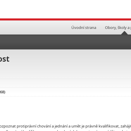
Úvodní strana
Obory, školy a
ost
 68)
 rozpoznat protiprávní chování a jednání a umět je právně kvalifikovat, zaháji