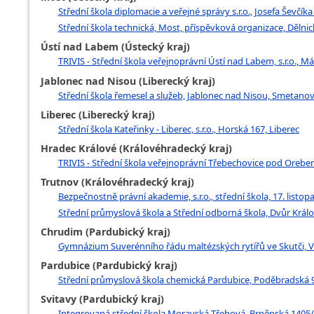
Střední škola diplomacie a veřejné správy s.r.o., Josefa Ševčík
Střední škola technická, Most, příspěvková organizace, Dělnic
Ústí nad Labem (Ústecký kraj)
TRIVIS - Střední škola veřejnoprávní Ústí nad Labem, s.r.o., 
Jablonec nad Nisou (Liberecký kraj)
Střední škola řemesel a služeb, Jablonec nad Nisou, Smetano
Liberec (Liberecký kraj)
Střední škola Kateřinky - Liberec, s.r.o., Horská 167, Liberec
Hradec Králové (Královéhradecký kraj)
TRIVIS - Střední škola veřejnoprávní Třebechovice pod Orebe
Trutnov (Královéhradecký kraj)
Bezpečnostně právní akademie, s.r.o., střední škola, 17. listo
Střední průmyslová škola a Střední odborná škola, Dvůr Krá
Chrudim (Pardubický kraj)
Gymnázium Suverénního řádu maltézských rytířů ve Skutči, V
Pardubice (Pardubický kraj)
Střední průmyslová škola chemická Pardubice, Poděbradská 9
Svitavy (Pardubický kraj)
Integrovaná střední škola Moravská Třebová, Brněnská 1405