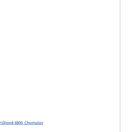
Správní referent vězeňství
Strážný justiční stráže
Strážný vězeňské služby
Strážný vězeňské stráže
Velitel jednotky justiční stráže
a Průhoně 4800, Chomutov