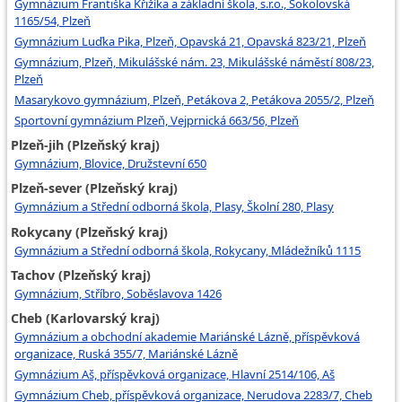
Gymnázium Františka Křižíka a základní škola, s.r.o., Sokolovská
1165/54, Plzeň
Gymnázium Luďka Pika, Plzeň, Opavská 21, Opavská 823/21, Plzeň
Gymnázium, Plzeň, Mikulášské nám. 23, Mikulášské náměstí 808/23,
Plzeň
Masarykovo gymnázium, Plzeň, Petákova 2, Petákova 2055/2, Plzeň
Sportovní gymnázium Plzeň, Vejprnická 663/56, Plzeň
Plzeň-jih (Plzeňský kraj)
Gymnázium, Blovice, Družstevní 650
Plzeň-sever (Plzeňský kraj)
Gymnázium a Střední odborná škola, Plasy, Školní 280, Plasy
Rokycany (Plzeňský kraj)
Gymnázium a Střední odborná škola, Rokycany, Mládežníků 1115
Tachov (Plzeňský kraj)
Gymnázium, Stříbro, Soběslavova 1426
Cheb (Karlovarský kraj)
Gymnázium a obchodní akademie Mariánské Lázně, příspěvková
organizace, Ruská 355/7, Mariánské Lázně
Gymnázium Aš, příspěvková organizace, Hlavní 2514/106, Aš
Gymnázium Cheb, příspěvková organizace, Nerudova 2283/7, Cheb