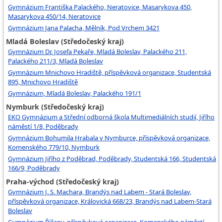
Gymnázium Františka Palackého, Neratovice, Masarykova 450,
Masarykova 450/14, Neratovice
Gymnázium Jana Palacha, Mělník, Pod Vrchem 3421
Mladá Boleslav (Středočeský kraj)
Gymnázium Dr. Josefa Pekaře, Mladá Boleslav, Palackého 211,
Palackého 211/3, Mladá Boleslav
Gymnázium Mnichovo Hradiště, příspěvková organizace, Studentská
895, Mnichovo Hradiště
Gymnázium, Mladá Boleslav, Palackého 191/1
Nymburk (Středočeský kraj)
EKO Gymnázium a Střední odborná škola Multimediálních studií, Jiřího
náměstí 1/8, Poděbrady
Gymnázium Bohumila Hrabala v Nymburce, příspěvková organizace,
Komenského 779/10, Nymburk
Gymnázium Jiřího z Poděbrad, Poděbrady, Studentská 166, Studentská
166/9, Poděbrady
Praha-východ (Středočeský kraj)
Gymnázium J. S. Machara, Brandýs nad Labem - Stará Boleslav,
příspěvková organizace, Královická 668/23, Brandýs nad Labem-Stará
Boleslav