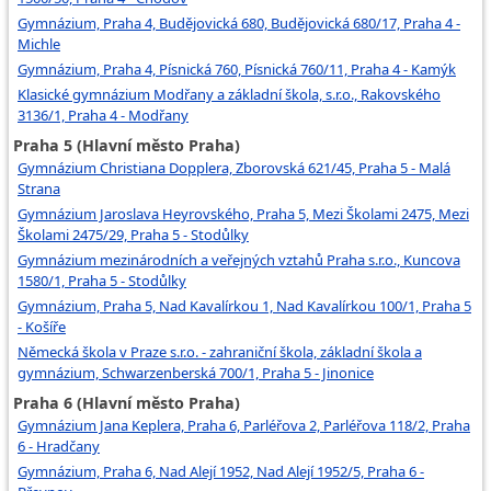
Gymnázium, Praha 4, Budějovická 680, Budějovická 680/17, Praha 4 -
Michle
Gymnázium, Praha 4, Písnická 760, Písnická 760/11, Praha 4 - Kamýk
Klasické gymnázium Modřany a základní škola, s.r.o., Rakovského
3136/1, Praha 4 - Modřany
Praha 5 (Hlavní město Praha)
Gymnázium Christiana Dopplera, Zborovská 621/45, Praha 5 - Malá
Strana
Gymnázium Jaroslava Heyrovského, Praha 5, Mezi Školami 2475, Mezi
Školami 2475/29, Praha 5 - Stodůlky
Gymnázium mezinárodních a veřejných vztahů Praha s.r.o., Kuncova
1580/1, Praha 5 - Stodůlky
Gymnázium, Praha 5, Nad Kavalírkou 1, Nad Kavalírkou 100/1, Praha 5
- Košíře
Německá škola v Praze s.r.o. - zahraniční škola, základní škola a
gymnázium, Schwarzenberská 700/1, Praha 5 - Jinonice
Praha 6 (Hlavní město Praha)
Gymnázium Jana Keplera, Praha 6, Parléřova 2, Parléřova 118/2, Praha
6 - Hradčany
Gymnázium, Praha 6, Nad Alejí 1952, Nad Alejí 1952/5, Praha 6 -