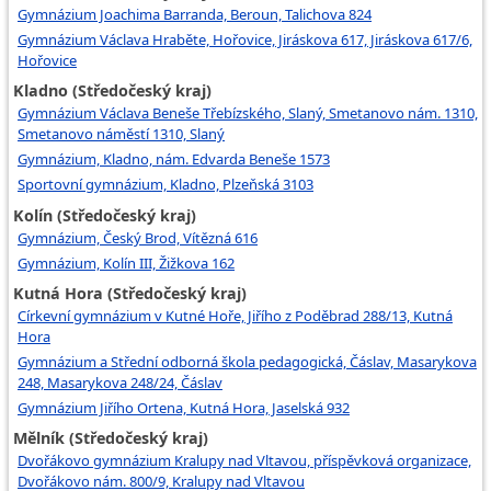
Gymnázium Joachima Barranda, Beroun, Talichova 824
Gymnázium Václava Hraběte, Hořovice, Jiráskova 617, Jiráskova 617/6,
Hořovice
Kladno (Středočeský kraj)
Gymnázium Václava Beneše Třebízského, Slaný, Smetanovo nám. 1310,
Smetanovo náměstí 1310, Slaný
Gymnázium, Kladno, nám. Edvarda Beneše 1573
Sportovní gymnázium, Kladno, Plzeňská 3103
Kolín (Středočeský kraj)
Gymnázium, Český Brod, Vítězná 616
Gymnázium, Kolín III, Žižkova 162
Kutná Hora (Středočeský kraj)
Církevní gymnázium v Kutné Hoře, Jiřího z Poděbrad 288/13, Kutná
Hora
Gymnázium a Střední odborná škola pedagogická, Čáslav, Masarykova
248, Masarykova 248/24, Čáslav
Gymnázium Jiřího Ortena, Kutná Hora, Jaselská 932
Mělník (Středočeský kraj)
Dvořákovo gymnázium Kralupy nad Vltavou, příspěvková organizace,
Dvořákovo nám. 800/9, Kralupy nad Vltavou