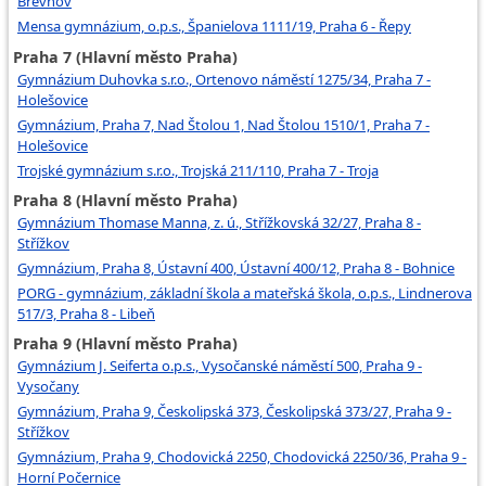
Břevnov
Mensa gymnázium, o.p.s., Španielova 1111/19, Praha 6 - Řepy
Praha 7 (Hlavní město Praha)
Gymnázium Duhovka s.r.o., Ortenovo náměstí 1275/34, Praha 7 -
Holešovice
Gymnázium, Praha 7, Nad Štolou 1, Nad Štolou 1510/1, Praha 7 -
Holešovice
Trojské gymnázium s.r.o., Trojská 211/110, Praha 7 - Troja
Praha 8 (Hlavní město Praha)
Gymnázium Thomase Manna, z. ú., Střížkovská 32/27, Praha 8 -
Střížkov
Gymnázium, Praha 8, Ústavní 400, Ústavní 400/12, Praha 8 - Bohnice
PORG - gymnázium, základní škola a mateřská škola, o.p.s., Lindnerova
517/3, Praha 8 - Libeň
Praha 9 (Hlavní město Praha)
Gymnázium J. Seiferta o.p.s., Vysočanské náměstí 500, Praha 9 -
Vysočany
Gymnázium, Praha 9, Českolipská 373, Českolipská 373/27, Praha 9 -
Střížkov
Gymnázium, Praha 9, Chodovická 2250, Chodovická 2250/36, Praha 9 -
Horní Počernice