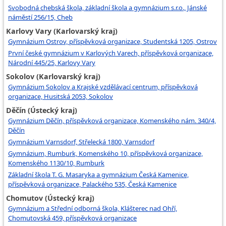
Svobodná chebská škola, základní škola a gymnázium s.r.o., Jánské
náměstí 256/15, Cheb
Karlovy Vary (Karlovarský kraj)
Gymnázium Ostrov, příspěvková organizace, Studentská 1205, Ostrov
První české gymnázium v Karlových Varech, příspěvková organizace,
Národní 445/25, Karlovy Vary
Sokolov (Karlovarský kraj)
Gymnázium Sokolov a Krajské vzdělávací centrum, příspěvková
organizace, Husitská 2053, Sokolov
Děčín (Ústecký kraj)
Gymnázium Děčín, příspěvková organizace, Komenského nám. 340/4,
Děčín
Gymnázium Varnsdorf, Střelecká 1800, Varnsdorf
Gymnázium, Rumburk, Komenského 10, příspěvková organizace,
Komenského 1130/10, Rumburk
Základní škola T. G. Masaryka a gymnázium Česká Kamenice,
příspěvková organizace, Palackého 535, Česká Kamenice
Chomutov (Ústecký kraj)
Gymnázium a Střední odborná škola, Klášterec nad Ohří,
Chomutovská 459, příspěvková organizace