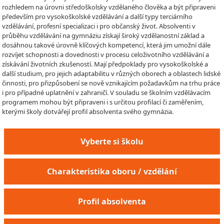
rozhledem na úrovni středoškolsky vzdělaného člověka a být připraveni
především pro vysokoškolské vzdělávání a další typy terciárního
vzdělávání, profesní specializaci i pro občanský život. Absolventi v
průběhu vzdělávání na gymnáziu získají široký vzdělanostní základ a
dosáhnou takové úrovně klíčových kompetencí, která jim umožní dále
rozvíjet schopnosti a dovednosti v procesu celoživotního vzdělávání a
získávání životních zkušeností. Mají předpoklady pro vysokoškolské a
další studium, pro jejich adaptabilitu v různých oborech a oblastech lidské
činnosti, pro přizpůsobení se nově vznikajícím požadavkům na trhu práce
i pro případné uplatnění v zahraničí. V souladu se školním vzdělávacím
programem mohou být připraveni i s určitou profilací či zaměřením,
kterými školy dotvářejí profil absolventa svého gymnázia.
Vyberte si školu
Charakteristika oboru / vzdělání
Profil absolventa