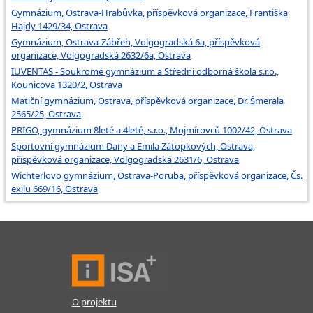
Gymnázium, Ostrava-Hrabůvka, příspěvková organizace, Františka
Hajdy 1429/34, Ostrava
Gymnázium, Ostrava-Zábřeh, Volgogradská 6a, příspěvková
organizace, Volgogradská 2632/6a, Ostrava
IUVENTAS - Soukromé gymnázium a Střední odborná škola s.r.o.,
Kounicova 1320/2, Ostrava
Matiční gymnázium, Ostrava, příspěvková organizace, Dr. Šmerala
2565/25, Ostrava
PRIGO, gymnázium 8leté a 4leté, s.r.o., Mojmírovců 1002/42, Ostrava
Sportovní gymnázium Dany a Emila Zátopkových, Ostrava,
příspěvková organizace, Volgogradská 2631/6, Ostrava
Wichterlovo gymnázium, Ostrava-Poruba, příspěvková organizace, Čs.
exilu 669/16, Ostrava
O projektu