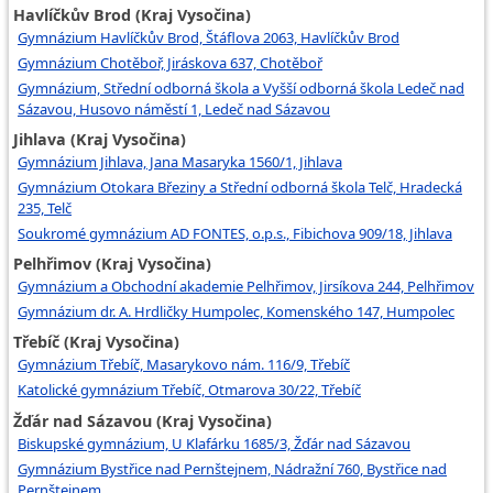
Havlíčkův Brod (Kraj Vysočina)
Gymnázium Havlíčkův Brod, Štáflova 2063, Havlíčkův Brod
Gymnázium Chotěboř, Jiráskova 637, Chotěboř
Gymnázium, Střední odborná škola a Vyšší odborná škola Ledeč nad
Sázavou, Husovo náměstí 1, Ledeč nad Sázavou
Jihlava (Kraj Vysočina)
Gymnázium Jihlava, Jana Masaryka 1560/1, Jihlava
Gymnázium Otokara Březiny a Střední odborná škola Telč, Hradecká
235, Telč
Soukromé gymnázium AD FONTES, o.p.s., Fibichova 909/18, Jihlava
Pelhřimov (Kraj Vysočina)
Gymnázium a Obchodní akademie Pelhřimov, Jirsíkova 244, Pelhřimov
Gymnázium dr. A. Hrdličky Humpolec, Komenského 147, Humpolec
Třebíč (Kraj Vysočina)
Gymnázium Třebíč, Masarykovo nám. 116/9, Třebíč
Katolické gymnázium Třebíč, Otmarova 30/22, Třebíč
Žďár nad Sázavou (Kraj Vysočina)
Biskupské gymnázium, U Klafárku 1685/3, Žďár nad Sázavou
Gymnázium Bystřice nad Pernštejnem, Nádražní 760, Bystřice nad
Pernštejnem