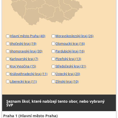
Hlavní město Praha (40)
Moravskoslezský kraj (26)
Jihočeský kraj (19)
Olomoucký kraj (16)
Jihomoravský kraj (30)
Pardubický kraj (16)
Karlovarský kraj (7)
Plzeňský kraj (13)
Kraj Vysočina (15)
Středočeský kraj (31)
Královéhradecký kraj (11)
Ústecký kraj (20)
Liberecký kraj (11)
Zlínský kraj (10)
Seznam škol, které nabízejí tento obor, nebo vybraný
ŠVP
Praha 1 (Hlavní město Praha)