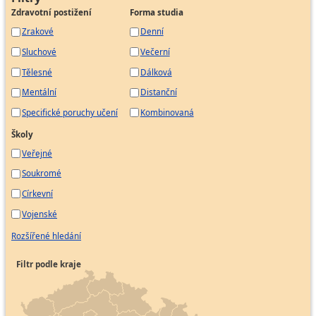
Zdravotní postižení
Forma studia
Zrakové
Denní
Sluchové
Večerní
Tělesné
Dálková
Mentální
Distanční
Specifické poruchy učení
Kombinovaná
Školy
Veřejné
Soukromé
Církevní
Vojenské
Rozšířené hledání
Filtr podle kraje