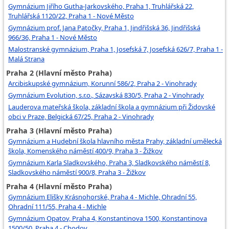
Gymnázium Jiřího Gutha-Jarkovského, Praha 1, Truhlářská 22,
Truhlářská 1120/22, Praha 1 - Nové Město
Gymnázium prof. Jana Patočky, Praha 1, Jindřišská 36, Jindřišská
966/36, Praha 1 - Nové Město
Malostranské gymnázium, Praha 1, Josefská 7, Josefská 626/7, Praha 1 -
Malá Strana
Praha 2 (Hlavní město Praha)
Arcibiskupské gymnázium, Korunní 586/2, Praha 2 - Vinohrady
Gymnázium Evolution, s.r.o., Sázavská 830/5, Praha 2 - Vinohrady
Lauderova mateřská škola, základní škola a gymnázium při Židovské
obci v Praze, Belgická 67/25, Praha 2 - Vinohrady
Praha 3 (Hlavní město Praha)
Gymnázium a Hudební škola hlavního města Prahy, základní umělecká
škola, Komenského náměstí 400/9, Praha 3 - Žižkov
Gymnázium Karla Sladkovského, Praha 3, Sladkovského náměstí 8,
Sladkovského náměstí 900/8, Praha 3 - Žižkov
Praha 4 (Hlavní město Praha)
Gymnázium Elišky Krásnohorské, Praha 4 - Michle, Ohradní 55,
Ohradní 111/55, Praha 4 - Michle
Gymnázium Opatov, Praha 4, Konstantinova 1500, Konstantinova
1500/50, Praha 4 - Chodov