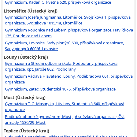
Gymnázium, Kadaň, 5. května 620, příspěvková organizace
Litoměřice (Ústecký kraj)
Gymnázium Josefa Jungmanna, Litoměřice, Svojsíkova 1, příspěvková
organizace, Svojsíkova 1015/1a, Litoměřice
Gymnázium Roudnice nad Labem, příspěvková organizace, Havlíčkova
175, Roudnice nad Labem
Gymnázium, Lovosice, Sady pionýrů 600, příspěvková organizace,
Sady pionýrů 600/6, Lovosice
Louny (Ústecký kraj)
Gymnázium a Střední odborná škola, Podbořany, příspěvková
organizace, Kpt. Jaroše 862, Podbořany
Gymnázium Václava Hlavatého, Louny, Poděbradova 661, příspěvková
organizace
Gymnázium, Žatec, Studentská 1075, příspěvková organizace
Most (Ústecký kraj)
Gymnázium T. G. Masaryka, Litvínov, Studentská 640, příspěvková
organizace
Podkrušnohorské gymnázium, Most, příspěvková organizace, Čsl.
armády 1530/29, Most
Teplice (Ústecký kraj)
Biskupské gymnázium, Základní škola a Mateřská škola Bohosudov,