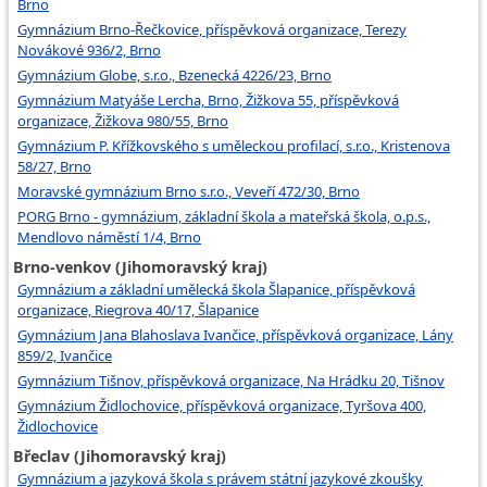
Brno
Gymnázium Brno-Řečkovice, příspěvková organizace, Terezy
Novákové 936/2, Brno
Gymnázium Globe, s.r.o., Bzenecká 4226/23, Brno
Gymnázium Matyáše Lercha, Brno, Žižkova 55, příspěvková
organizace, Žižkova 980/55, Brno
Gymnázium P. Křížkovského s uměleckou profilací, s.r.o., Kristenova
58/27, Brno
Moravské gymnázium Brno s.r.o., Veveří 472/30, Brno
PORG Brno - gymnázium, základní škola a mateřská škola, o.p.s.,
Mendlovo náměstí 1/4, Brno
Brno-venkov (Jihomoravský kraj)
Gymnázium a základní umělecká škola Šlapanice, příspěvková
organizace, Riegrova 40/17, Šlapanice
Gymnázium Jana Blahoslava Ivančice, příspěvková organizace, Lány
859/2, Ivančice
Gymnázium Tišnov, příspěvková organizace, Na Hrádku 20, Tišnov
Gymnázium Židlochovice, příspěvková organizace, Tyršova 400,
Židlochovice
Břeclav (Jihomoravský kraj)
Gymnázium a jazyková škola s právem státní jazykové zkoušky