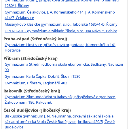
Gymnázium Říčany, příspěvková organizace, Komenského náměstí
1280/1, Říčany
Gymnázium, Čelákovice, J. A. Komenského 414, J. A. Komenského
414/7, Čelákovice
Masarykovo klasické gymnázium, s.r.o., Táborská 1685/47b, Říčany
OPEN GATE - gymnázium a základní škola, s.r.o., Na Návsi 5, Babice
Praha-západ (Středočeský kraj)
Gymnázium Hostivice, příspěvková organizace, Komenského 141,
Hostivice
Příbram (Středočeský kraj)
Gymnázium a Střední odborná škola ekonomická, Sedlčany, Nádražní
90
Gymnázium Karla Čapka, Dobříš, Školní 1530
Gymnázium, Příbram, Legionářů 402
Rakovník (Středočeský kraj)
Gymnázium Zikmunda Wintra Rakovník, příspěvková organizace,
Žižkovo nám. 186, Rakovník
České Budějovice (Jihočeský kraj)
Biskupské gymnázium J. N. Neumanna, církevní základní škola a
základní umělecká škola České Budějovice, Jirsíkova 420/5, České
Budějovice