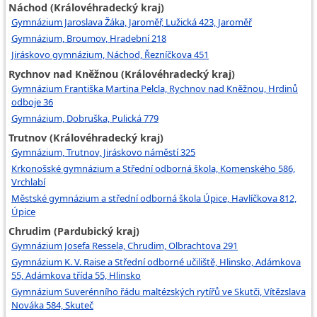
Náchod (Královéhradecký kraj)
Gymnázium Jaroslava Žáka, Jaroměř, Lužická 423, Jaroměř
Gymnázium, Broumov, Hradební 218
Jiráskovo gymnázium, Náchod, Řezníčkova 451
Rychnov nad Kněžnou (Královéhradecký kraj)
Gymnázium Františka Martina Pelcla, Rychnov nad Kněžnou, Hrdinů
odboje 36
Gymnázium, Dobruška, Pulická 779
Trutnov (Královéhradecký kraj)
Gymnázium, Trutnov, Jiráskovo náměstí 325
Krkonošské gymnázium a Střední odborná škola, Komenského 586,
Vrchlabí
Městské gymnázium a střední odborná škola Úpice, Havlíčkova 812,
Úpice
Chrudim (Pardubický kraj)
Gymnázium Josefa Ressela, Chrudim, Olbrachtova 291
Gymnázium K. V. Raise a Střední odborné učiliště, Hlinsko, Adámkova
55, Adámkova třída 55, Hlinsko
Gymnázium Suverénního řádu maltézských rytířů ve Skutči, Vítězslava
Nováka 584, Skuteč