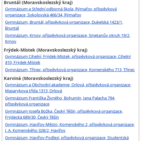
Bruntál (Moravskoslezský kraj)
Gymnázium a Střední odborná škola, Rýmařov, příspěvková
organizace, Sokolovská 466/34, Rýmařov
Gymnázium, Bruntál, příspěvková organizace, Dukelská 1423/1,
Bruntál
Gymnázium, Krnov, příspěvková organizace, Smetanův okruh 19/2,
Krnov
Frýdek-Místek (Moravskoslezský kraj)
Gymnázium Cihelní, Frýdek-Místek, příspěvková organizace, Cihelní
410, Frýdek-Místek
Gymnázium, Třinec, příspěvková organizace, Komenského 713, Třinec
Karviná (Moravskoslezský kraj)
Gymnázium a Obchodní akademie, Orlová, příspěvková organizace,
Masarykova třída 1313, Orlová
Gymnázium Františka Živného, Bohumín, Jana Palacha 794,
příspěvková organizace
Gymnázium Josefa Božka, Český Těšín, příspěvková organizace,
Frýdecká 689/30, Český Těšín
Gymnázium, Havířov-Město, Komenského 2, příspěvková organizace,
J. A. Komenského 328/2, Havířov
Gymnázium, Havířov-Podlesí, příspěvková organizace, Studentská