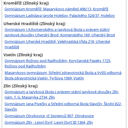
Kroměříž (Zlínský kraj)
Gymnázium Kroměříž, Masarykovo náměstí 496/13, Kroměříž
Gymnázium Ladislava Jaroše Holešov, Palackého 524/37, Holešov
Uherské Hradiště (Zlínský kraj)
Gymnázium J.A.Komenského a Jazyková škola s právem státní
jazykové zkoušky Uherský Brod, Komenského 169, Uherský Brod
Gymnázium Uherské Hradiště, Velehradská třída 218, Uherské
Hradiště
Vsetín (Zlínský kraj)
Gymnázium Rožnov pod Radhoštěm, Koryčanské Paseky 1725,
Rožnov pod Radhoštěm
Masarykovo gymnázium, Střední zdravotnická škola a Vyšší odborná
škola zdravotnická Vsetín, Tyršova 1069, Vsetín
Zlín (Zlínský kraj)
Gymnázium a Jazyková škola s právem státní jazykové zkoušky Zlín,
nám. T. G. Masaryka 2734, Zlín
Gymnázium Jana Pivečky a Střední odborná škola Slavičín, Školní 822,
Slavičín
Gymnázium Otrokovice, tř. Spojenců 907, Otrokovice
Gymnázium Zlín - Lesní čtvrť, Lesní čtvrť III 1364, Zlín