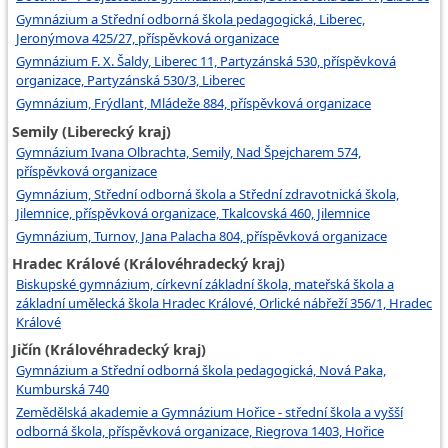
Gymnázium a Střední odborná škola pedagogická, Liberec,
Jeronýmova 425/27, příspěvková organizace
Gymnázium F. X. Šaldy, Liberec 11, Partyzánská 530, příspěvková
organizace, Partyzánská 530/3, Liberec
Gymnázium, Frýdlant, Mládeže 884, příspěvková organizace
Semily (Liberecký kraj)
Gymnázium Ivana Olbrachta, Semily, Nad Špejcharem 574,
příspěvková organizace
Gymnázium, Střední odborná škola a Střední zdravotnická škola,
Jilemnice, příspěvková organizace, Tkalcovská 460, Jilemnice
Gymnázium, Turnov, Jana Palacha 804, příspěvková organizace
Hradec Králové (Královéhradecký kraj)
Biskupské gymnázium, církevní základní škola, mateřská škola a
základní umělecká škola Hradec Králové, Orlické nábřeží 356/1, Hradec
Králové
Jičín (Královéhradecký kraj)
Gymnázium a Střední odborná škola pedagogická, Nová Paka,
Kumburská 740
Zemědělská akademie a Gymnázium Hořice - střední škola a vyšší
odborná škola, příspěvková organizace, Riegrova 1403, Hořice