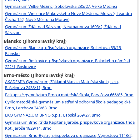
Gymnázium Velké Meziříčí, Sokolovská 235/27, Velké Meziříčí
Gymnázium Vincence Makovského Nové Město na Moravě, Leandra
Čecha 152, Nové Město na Moravě
Gymnázium Žďár nad Sázavou, Neumannova 1693/2, Žďár nad
Sázavou
Blansko (Jihomoravský kraj)
Gymnázium Blansko, příspěvková organizace, Seifertova 33/13,
Blansko
Gymnázium Boskovice, příspěvková organizace, Palackého náměstí
222/1, Boskovice
Brno-město (Jihomoravský kraj)
AKADEMIA Gymnázium, Základní škola a Mateřská škola, s.r.o.,
Rašelinová 2433/11, Brno
Biskupské gymnázium Brno a mateřská škola, Barvičova 666/85, Brno
Cyrilometodějské gymnázium a střední odborná škola pedagogická
Brno, Lerchova 343/63, Brno
EKO GYMNÁZIUM BRNO o.p.s., Labská 269/27, Brno
Gymnázium Brno, třída Kapitána Jaroše, příspěvková organizace, třída
Kpt. Jaroše 1829/14, Brno
Gymnázium Brno-Bystrc, příspěvková organizace, Vejrostova 1143/2,