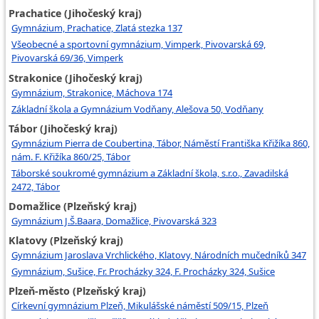
Prachatice (Jihočeský kraj)
Gymnázium, Prachatice, Zlatá stezka 137
Všeobecné a sportovní gymnázium, Vimperk, Pivovarská 69,
Pivovarská 69/36, Vimperk
Strakonice (Jihočeský kraj)
Gymnázium, Strakonice, Máchova 174
Základní škola a Gymnázium Vodňany, Alešova 50, Vodňany
Tábor (Jihočeský kraj)
Gymnázium Pierra de Coubertina, Tábor, Náměstí Františka Křižíka 860,
nám. F. Křižíka 860/25, Tábor
Táborské soukromé gymnázium a Základní škola, s.r.o., Zavadilská
2472, Tábor
Domažlice (Plzeňský kraj)
Gymnázium J.Š.Baara, Domažlice, Pivovarská 323
Klatovy (Plzeňský kraj)
Gymnázium Jaroslava Vrchlického, Klatovy, Národních mučedníků 347
Gymnázium, Sušice, Fr. Procházky 324, F. Procházky 324, Sušice
Plzeň-město (Plzeňský kraj)
Církevní gymnázium Plzeň, Mikulášské náměstí 509/15, Plzeň