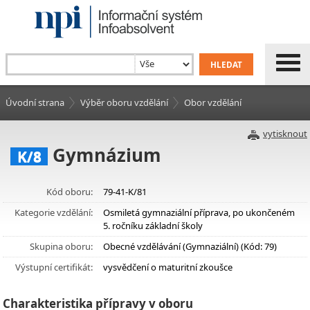
Úvodní strana
Výběr oboru vzdělání
Obor vzdělání
vytisknout
Gymnázium
K/8
Kód oboru:
79-41-K/81
Kategorie vzdělání:
Osmiletá gymnaziální příprava, po ukončeném
5. ročníku základní školy
Skupina oboru:
Obecné vzdělávání (Gymnaziální) (Kód: 79)
Výstupní certifikát:
vysvědčení o maturitní zkoušce
Charakteristika přípravy v oboru