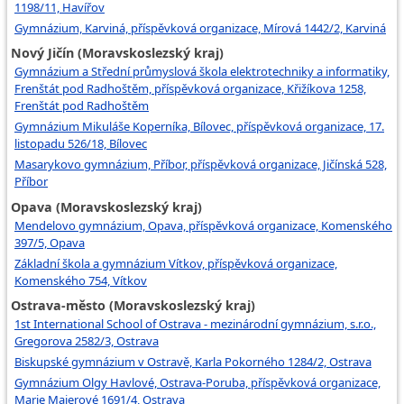
1198/11, Havířov
Gymnázium, Karviná, příspěvková organizace, Mírová 1442/2, Karviná
Nový Jičín (Moravskoslezský kraj)
Gymnázium a Střední průmyslová škola elektrotechniky a informatiky,
Frenštát pod Radhoštěm, příspěvková organizace, Křižíkova 1258,
Frenštát pod Radhoštěm
Gymnázium Mikuláše Koperníka, Bílovec, příspěvková organizace, 17.
listopadu 526/18, Bílovec
Masarykovo gymnázium, Příbor, příspěvková organizace, Jičínská 528,
Příbor
Opava (Moravskoslezský kraj)
Mendelovo gymnázium, Opava, příspěvková organizace, Komenského
397/5, Opava
Základní škola a gymnázium Vítkov, příspěvková organizace,
Komenského 754, Vítkov
Ostrava-město (Moravskoslezský kraj)
1st International School of Ostrava - mezinárodní gymnázium, s.r.o.,
Gregorova 2582/3, Ostrava
Biskupské gymnázium v Ostravě, Karla Pokorného 1284/2, Ostrava
Gymnázium Olgy Havlové, Ostrava-Poruba, příspěvková organizace,
Marie Majerové 1691/4, Ostrava