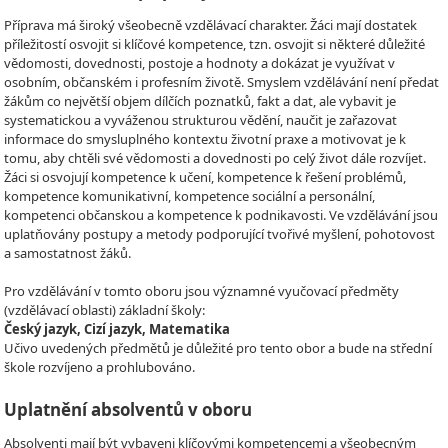
Příprava má široký všeobecně vzdělávací charakter. Žáci mají dostatek
příležitostí osvojit si klíčové kompetence, tzn. osvojit si některé důležité
vědomosti, dovednosti, postoje a hodnoty a dokázat je využívat v
osobním, občanském i profesním životě. Smyslem vzdělávání není předat
žákům co největší objem dílčích poznatků, fakt a dat, ale vybavit je
systematickou a vyváženou strukturou vědění, naučit je zařazovat
informace do smysluplného kontextu životní praxe a motivovat je k
tomu, aby chtěli své vědomosti a dovednosti po celý život dále rozvíjet.
Žáci si osvojují kompetence k učení, kompetence k řešení problémů,
kompetence komunikativní, kompetence sociální a personální,
kompetenci občanskou a kompetence k podnikavosti. Ve vzdělávání jsou
uplatňovány postupy a metody podporující tvořivé myšlení, pohotovost
a samostatnost žáků.
Pro vzdělávání v tomto oboru jsou významné vyučovací předměty
(vzdělávací oblasti) základní školy:
Český jazyk, Cizí jazyk, Matematika
Učivo uvedených předmětů je důležité pro tento obor a bude na střední
škole rozvíjeno a prohlubováno.
Uplatnění absolventů v oboru
Absolventi mají být vybaveni klíčovými kompetencemi a všeobecným