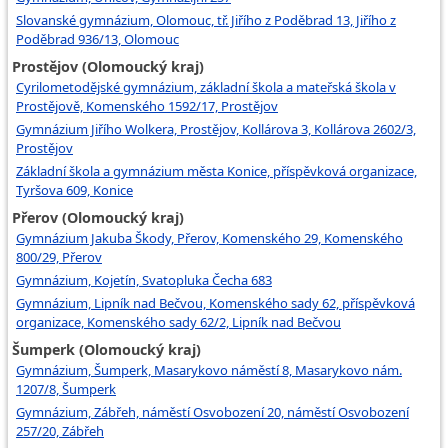
Slovanské gymnázium, Olomouc, tř. Jiřího z Poděbrad 13, Jiřího z
Poděbrad 936/13, Olomouc
Prostějov (Olomoucký kraj)
Cyrilometodějské gymnázium, základní škola a mateřská škola v
Prostějově, Komenského 1592/17, Prostějov
Gymnázium Jiřího Wolkera, Prostějov, Kollárova 3, Kollárova 2602/3,
Prostějov
Základní škola a gymnázium města Konice, příspěvková organizace,
Tyršova 609, Konice
Přerov (Olomoucký kraj)
Gymnázium Jakuba Škody, Přerov, Komenského 29, Komenského
800/29, Přerov
Gymnázium, Kojetín, Svatopluka Čecha 683
Gymnázium, Lipník nad Bečvou, Komenského sady 62, příspěvková
organizace, Komenského sady 62/2, Lipník nad Bečvou
Šumperk (Olomoucký kraj)
Gymnázium, Šumperk, Masarykovo náměstí 8, Masarykovo nám.
1207/8, Šumperk
Gymnázium, Zábřeh, náměstí Osvobození 20, náměstí Osvobození
257/20, Zábřeh