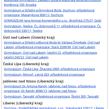
Koněvova 100, Krupka
Gymnázium a Střední průmyslová škola, Duchcov, příspěvková
organizace, Masarykova 909/12, Duchcov
GYMNÁZIUM Jana Amose Komenského s.r.o., Bystřická 275/27, Dubí
Gymnázium, Teplice, Čs. dobrovolců 11, příspěvková organizace, Čs.
dobrovolců 530/11, Teplice
Ústí nad Labem (Ústecký kraj)
Gymnázium a Střední odborná škola dr. Václava Šmejkala, Ústí nad
Labem, příspěvková organizace, Stará 3299/99, Ústí nad Labem
Gymnázium, Ústí nad Labem, Jateční 22, příspěvková organizace,
Jateční 243/22, Ústí nad Labem
Česká Lípa (Liberecký kraj)
Gymnázium, Česká Lípa, Žitavská 2969, příspěvková organizace
Gymnázium, Mimoň, Letná 263, příspěvková organizace
Jablonec nad Nisou (Liberecký kraj)
Gymnázium Dr. Antona Randy, Jablonec nad Nisou, příspěvková
organizace, Dr. Randy 4096/13, Jablonec nad Nisou
Gymnázium, Tanvald, příspěvková organizace, Školní 305, Tanvald
Liberec (Liberecký kraj)
Doctrina - Podještědské gymnázium, s.r.o., Sokolovská 328/17, Liberec