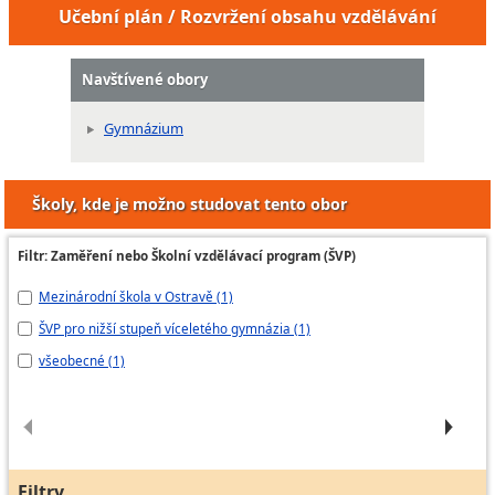
Učební plán / Rozvržení obsahu vzdělávání
Navštívené obory
Gymnázium
Školy, kde je možno studovat tento obor
Filtr: Zaměření nebo Školní vzdělávací program (ŠVP)
Mezinárodní škola v Ostravě (1)
Š
O
ŠVP pro nižší stupeň víceletého gymnázia (1)
IU
všeobecné (1)
ŠV
Filtry