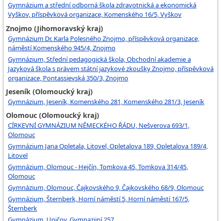
Gymnázium a střední odborná škola zdravotnická a ekonomická
Vyškov, příspěvková organizace, Komenského 16/5, Vyškov
Znojmo (Jihomoravský kraj)
Gymnázium Dr. Karla Polesného Znojmo, příspěvková organizace,
náměstí Komenského 945/4, Znojmo
Gymnázium, Střední pedagogická škola, Obchodní akademie a
Jazyková škola s právem státní jazykové zkoušky Znojmo, příspěvková
organizace, Pontassievská 350/3, Znojmo
Jeseník (Olomoucký kraj)
Gymnázium, Jeseník, Komenského 281, Komenského 281/3, Jeseník
Olomouc (Olomoucký kraj)
CÍRKEVNÍ GYMNÁZIUM NĚMECKÉHO ŘÁDU, Nešverova 693/1,
Olomouc
Gymnázium Jana Opletala, Litovel, Opletalova 189, Opletalova 189/4,
Litovel
Gymnázium, Olomouc - Hejčín, Tomkova 45, Tomkova 314/45,
Olomouc
Gymnázium, Olomouc, Čajkovského 9, Čajkovského 68/9, Olomouc
Gymnázium, Šternberk, Horní náměstí 5, Horní náměstí 167/5,
Šternberk
Gymnázium, Uničov, Gymnazijní 257