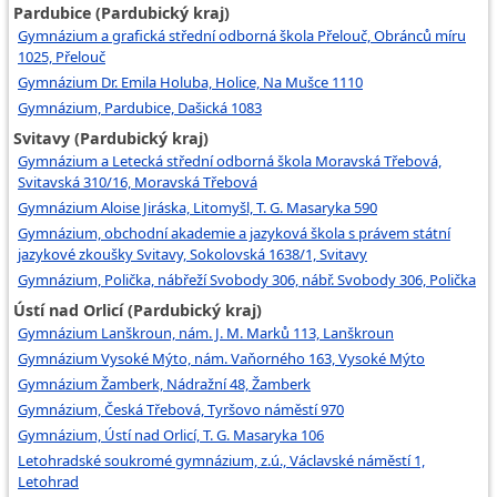
Pardubice (Pardubický kraj)
Gymnázium a grafická střední odborná škola Přelouč, Obránců míru
1025, Přelouč
Gymnázium Dr. Emila Holuba, Holice, Na Mušce 1110
Gymnázium, Pardubice, Dašická 1083
Svitavy (Pardubický kraj)
Gymnázium a Letecká střední odborná škola Moravská Třebová,
Svitavská 310/16, Moravská Třebová
Gymnázium Aloise Jiráska, Litomyšl, T. G. Masaryka 590
Gymnázium, obchodní akademie a jazyková škola s právem státní
jazykové zkoušky Svitavy, Sokolovská 1638/1, Svitavy
Gymnázium, Polička, nábřeží Svobody 306, nábř. Svobody 306, Polička
Ústí nad Orlicí (Pardubický kraj)
Gymnázium Lanškroun, nám. J. M. Marků 113, Lanškroun
Gymnázium Vysoké Mýto, nám. Vaňorného 163, Vysoké Mýto
Gymnázium Žamberk, Nádražní 48, Žamberk
Gymnázium, Česká Třebová, Tyršovo náměstí 970
Gymnázium, Ústí nad Orlicí, T. G. Masaryka 106
Letohradské soukromé gymnázium, z.ú., Václavské náměstí 1,
Letohrad