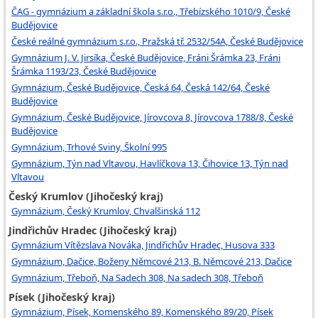
ČAG - gymnázium a základní škola s.r.o., Třebízského 1010/9, České
Budějovice
České reálné gymnázium s.r.o., Pražská tř. 2532/54A, České Budějovice
Gymnázium J. V. Jirsíka, České Budějovice, Fráni Šrámka 23, Fráni
Šrámka 1193/23, České Budějovice
Gymnázium, České Budějovice, Česká 64, Česká 142/64, České
Budějovice
Gymnázium, České Budějovice, Jírovcova 8, Jírovcova 1788/8, České
Budějovice
Gymnázium, Trhové Sviny, Školní 995
Gymnázium, Týn nad Vltavou, Havlíčkova 13, Čihovice 13, Týn nad
Vltavou
Český Krumlov (Jihočeský kraj)
Gymnázium, Český Krumlov, Chvalšinská 112
Jindřichův Hradec (Jihočeský kraj)
Gymnázium Vítězslava Nováka, Jindřichův Hradec, Husova 333
Gymnázium, Dačice, Boženy Němcové 213, B. Němcové 213, Dačice
Gymnázium, Třeboň, Na Sadech 308, Na sadech 308, Třeboň
Písek (Jihočeský kraj)
Gymnázium, Písek, Komenského 89, Komenského 89/20, Písek