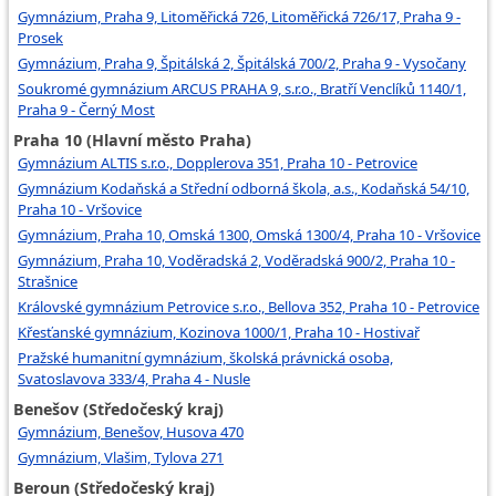
Gymnázium, Praha 9, Litoměřická 726, Litoměřická 726/17, Praha 9 -
Prosek
Gymnázium, Praha 9, Špitálská 2, Špitálská 700/2, Praha 9 - Vysočany
Soukromé gymnázium ARCUS PRAHA 9, s.r.o., Bratří Venclíků 1140/1,
Praha 9 - Černý Most
Praha 10 (Hlavní město Praha)
Gymnázium ALTIS s.r.o., Dopplerova 351, Praha 10 - Petrovice
Gymnázium Kodaňská a Střední odborná škola, a.s., Kodaňská 54/10,
Praha 10 - Vršovice
Gymnázium, Praha 10, Omská 1300, Omská 1300/4, Praha 10 - Vršovice
Gymnázium, Praha 10, Voděradská 2, Voděradská 900/2, Praha 10 -
Strašnice
Královské gymnázium Petrovice s.r.o., Bellova 352, Praha 10 - Petrovice
Křesťanské gymnázium, Kozinova 1000/1, Praha 10 - Hostivař
Pražské humanitní gymnázium, školská právnická osoba,
Svatoslavova 333/4, Praha 4 - Nusle
Benešov (Středočeský kraj)
Gymnázium, Benešov, Husova 470
Gymnázium, Vlašim, Tylova 271
Beroun (Středočeský kraj)