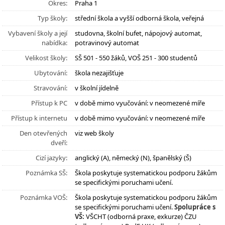
Okres:
Praha 1
Typ školy:
střední škola a vyšší odborná škola, veřejná
Vybavení školy a její
studovna, školní bufet, nápojový automat,
nabídka:
potravinový automat
Velikost školy:
SŠ 501 - 550 žáků, VOŠ 251 - 300 studentů
Ubytování:
škola nezajišťuje
Stravování:
v školní jídelně
Přístup k PC
v době mimo vyučování: v neomezené míře
Přístup k internetu
v době mimo vyučování: v neomezené míře
Den otevřených
viz web školy
dveří:
Cizí jazyky:
anglický (A), německý (N), španělský (Š)
Poznámka SŠ:
Škola poskytuje systematickou podporu žákům
se specifickými poruchami učení.
Poznámka VOŠ:
Škola poskytuje systematickou podporu žákům
se specifickými poruchami učení.
Spolupráce s
VŠ:
VŠCHT (odborná praxe, exkurze) ČZU