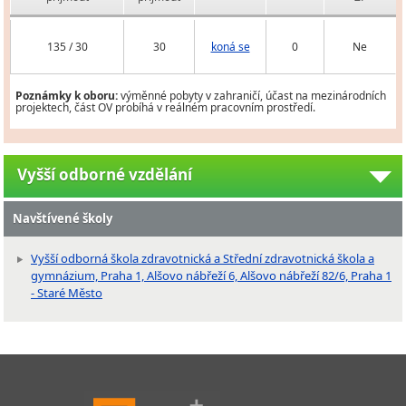
135 / 30
30
koná se
0
Ne
Poznámky k oboru:
výměnné pobyty v zahraničí, účast na mezinárodních
projektech, část OV probíhá v reálném pracovním prostředí.
Vyšší odborné vzdělání
Navštívené školy
Vyšší odborná škola zdravotnická a Střední zdravotnická škola a
gymnázium, Praha 1, Alšovo nábřeží 6, Alšovo nábřeží 82/6, Praha 1
- Staré Město