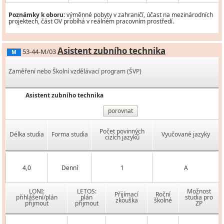
Poznámky k oboru:
výměnné pobyty v zahraničí, účast na mezinárodních
projektech, část OV probíhá v reálném pracovním prostředí.
Asistent zubního technika
53-44-M/03
M
Zaměření nebo Školní vzdělávací program (ŠVP)
Asistent zubního technika
porovnat
Počet povinných
Délka studia
Forma studia
Vyučované jazyky
cizích jazyků
4,0
Denní
1
A
LONI:
LETOS:
Možnost
Přijímací
Roční
přihlášení/plán
plán
studia pro
zkouška
školné
přijmout
přijmout
ZP