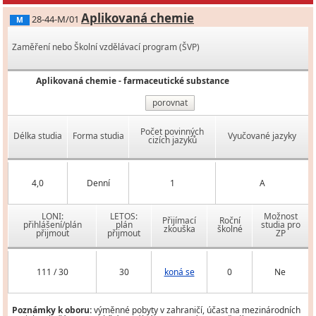
Aplikovaná chemie
28-44-M/01
M
Zaměření nebo Školní vzdělávací program (ŠVP)
Aplikovaná chemie - farmaceutické substance
porovnat
Počet povinných
Délka studia
Forma studia
Vyučované jazyky
cizích jazyků
4,0
Denní
1
A
LONI:
LETOS:
Možnost
Přijímací
Roční
přihlášení/plán
plán
studia pro
zkouška
školné
přijmout
přijmout
ZP
111 / 30
30
koná se
0
Ne
Poznámky k oboru:
výměnné pobyty v zahraničí, účast na mezinárodních