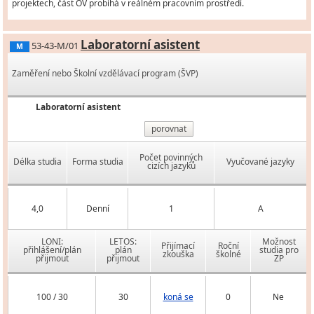
projektech, část OV probíhá v reálném pracovním prostředí.
Laboratorní asistent
53-43-M/01
M
Zaměření nebo Školní vzdělávací program (ŠVP)
Laboratorní asistent
porovnat
Počet povinných
Délka studia
Forma studia
Vyučované jazyky
cizích jazyků
4,0
Denní
1
A
LONI:
LETOS:
Možnost
Přijímací
Roční
přihlášení/plán
plán
studia pro
zkouška
školné
přijmout
přijmout
ZP
100 / 30
30
koná se
0
Ne