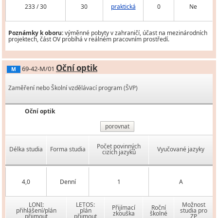
233 / 30
30
praktická
0
Ne
Poznámky k oboru:
výměnné pobyty v zahraničí, účast na mezinárodních
projektech, část OV probíhá v reálném pracovním prostředí.
Oční optik
69-42-M/01
M
Zaměření nebo Školní vzdělávací program (ŠVP)
Oční optik
porovnat
Počet povinných
Délka studia
Forma studia
Vyučované jazyky
cizích jazyků
4,0
Denní
1
A
LONI:
LETOS:
Možnost
Přijímací
Roční
přihlášení/plán
plán
studia pro
zkouška
školné
přijmout
přijmout
ZP