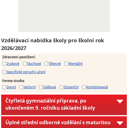
Vzdělávací nabídka školy pro školní rok
2026/2027
Zdravotní postižení
:
Zrakové
Sluchové
Tělesné
Mentální
Specifické poruchy učení
Forma studia
:
Denní
Večerní
Dálková
Distanční
Kombinovaná
Čtyřletá gymnaziální příprava, po
ukončeném 9. ročníku základní školy
Úplné střední odborné vzdělání s maturitou