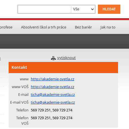
 profese
Absolventi škol a trh práce
Bez bariér
Jak na to
a
vytisknout
Kontakt
www
http://akademie-svetla.cz
www VOŠ
http://akademie-svetla.cz
E-mail
ticha@akademie-svetla.cz
E-mail VOŠ
ticha@akademie-svetla.cz
Telefon
569 729 251, 569 729 274
Telefon
569 729 251, 569 729 274
VOŠ