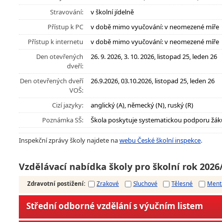
Stravování:
v školní jídelně
Přístup k PC
v době mimo vyučování: v neomezené míře
Přístup k internetu
v době mimo vyučování: v neomezené míře
Den otevřených
26. 9. 2026, 3. 10. 2026, listopad 25, leden 26
dveří:
Den otevřených dveří
26.9.2026, 03.10.2026, listopad 25, leden 26
VOŠ:
Cizí jazyky:
anglický (A), německý (N), ruský (R)
Poznámka SŠ:
Škola poskytuje systematickou podporu žák
Inspekční zprávy školy najdete na
webu České školní inspekce
.
Vzdělávací nabídka školy pro školní rok 2026
Zdravotní postižení
:
Zrakové
Sluchové
Tělesné
Ment
Střední odborné vzdělání s výučním listem