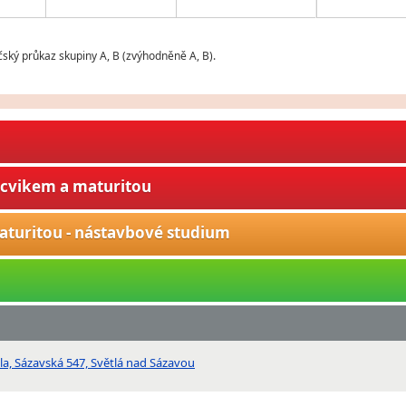
čský průkaz skupiny A, B (zvýhodněně A, B).
ýcvikem a maturitou
aturitou - nástavbové studium
la, Sázavská 547, Světlá nad Sázavou