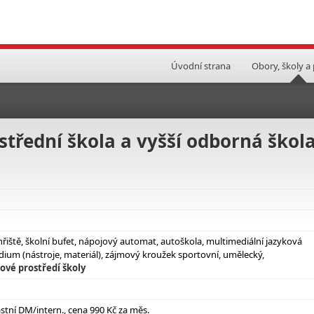
Úvodní strana
Obory, školy a
třední škola a vyšší odborná škol
hřiště, školní bufet, nápojový automat, autoškola, multimediální jazyková
dium (nástroje, materiál), zájmový kroužek sportovní, umělecký,
ové prostředí školy
astní DM/intern., cena 990 Kč za měs.