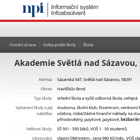
Úvodní strana
Volba podle školy
Škola
Akademie Světlá nad Sázavou, s
Adresa:
Sázavská 547, Světlá nad Sázavou, 58291
Okres:
Havlíčkův Brod
Typ školy:
střední škola a vyšší odborná škola, veřejná
Vybavení školy a její
studovna, školní klub, fitcentrum, venkovní 
nabídka:
učebna, nízké/žádné finanční náklady na stu
přírodovědný, jazykové, jazykové,
bezbariér
Velikost školy:
SŠ 501 - 550 žáků, VOŠ 1 - 50 studentů
Ubytování:
vlastní DM/intern., cena 990 Kč/měs., VOŠ vl