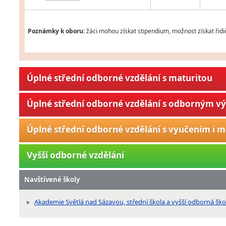
Poznámky k oboru:
žáci mohou získat stipendium, možnost získat řidi
Úplné střední odborné vzdělání s maturitou
Úplné střední odborné vzdělání s odborným v
Úplné střední odborné vzdělání s vyučením i m
Vyšší odborné vzdělání
Navštívené školy
Akademie Světlá nad Sázavou, střední škola a vyšší odborná ško