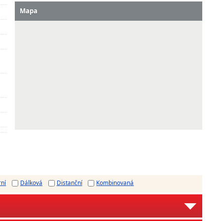
Mapa
rní
Dálková
Distanční
Kombinovaná