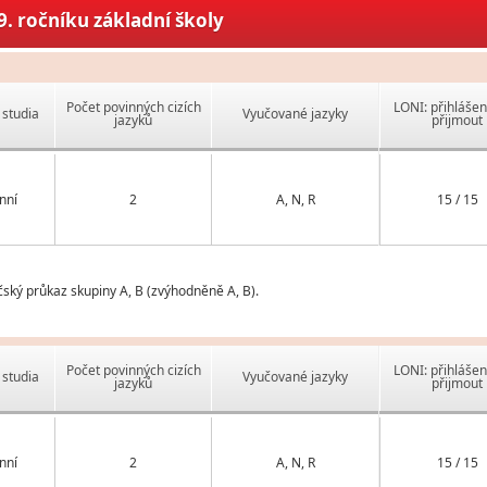
. ročníku základní školy
Počet povinných cizích
LONI: přihlášen
studia
Vyučované jazyky
jazyků
přijmout
nní
2
A, N, R
15 / 15
čský průkaz skupiny A, B (zvýhodněně A, B).
Počet povinných cizích
LONI: přihlášen
studia
Vyučované jazyky
jazyků
přijmout
nní
2
A, N, R
15 / 15