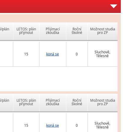
í/plán
LETOS: plán
Přijímací
Roční
Možnost studia
přijmout
zkouška
školné
pro ZP
Sluchově,
15
koná se
0
Tělesně
í/plán
LETOS: plán
Přijímací
Roční
Možnost studia
přijmout
zkouška
školné
pro ZP
Sluchově,
15
koná se
0
Tělesně