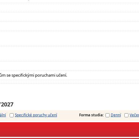
ům se specifickými poruchami učení.
/2027
ální
Specifické poruchy učení
Forma studia
:
Denní
Veče