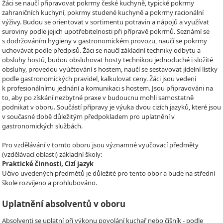
Žáci se naučí připravovat pokrmy české kuchyně, typické pokrmy
zahraničních kuchyní, pokrmy studené kuchyně a pokrmy racionální
výživy. Budou se orientovat v sortimentu potravin a nápojů a využívat
suroviny podle jejich upotřebitelnosti při přípravě pokrmů. Seznámí se
s dodržováním hygieny v gastronomickém provozu, naučí se pokrmy
uchovávat podle předpisů. Žáci se naučí základní techniky odbytu a
obsluhy hostů, budou obsluhovat hosty technikou jednoduché i složité
obsluhy, provedou vyúčtování s hostem, naučí se sestavovat jídelní lístky
podle gastronomických pravidel, kalkulovat ceny. Žáci jsou vedeni
k profesionálnímu jednání a komunikaci s hostem. Jsou připravováni na
to, aby po získání nezbytné praxe v budoucnu mohli samostatně
podnikat v oboru. Součástí přípravy je výuka dvou cizích jazyků, které jsou
v současné době důležitým předpokladem pro uplatnění v
gastronomických službách.
Pro vzdělávání v tomto oboru jsou významné vyučovací předměty
(vzdělávací oblasti) základní školy:
Praktické činnosti, Cizí jazyk
Učivo uvedených předmětů je důležité pro tento obor a bude na střední
škole rozvíjeno a prohlubováno.
Uplatnění absolventů v oboru
Absolventi se uplatní při výkonu povolání kuchař nebo číšník - podle