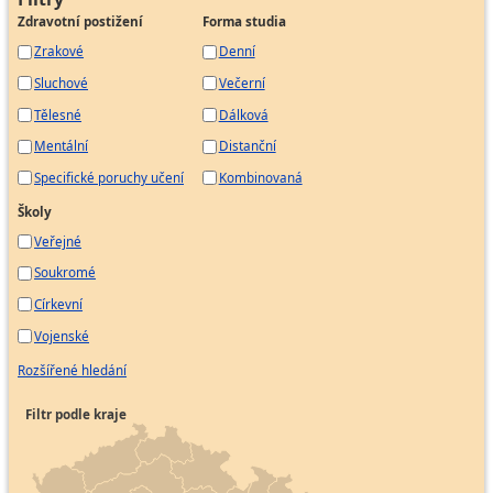
Zdravotní postižení
Forma studia
Zrakové
Denní
Sluchové
Večerní
Tělesné
Dálková
Mentální
Distanční
Specifické poruchy učení
Kombinovaná
Školy
Veřejné
Soukromé
Církevní
Vojenské
Rozšířené hledání
Filtr podle kraje