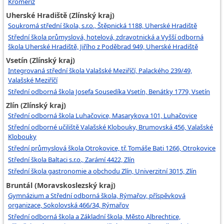
Kroměříž
Uherské Hradiště (Zlínský kraj)
Soukromá střední škola, s.r.o., Štěpnická 1188, Uherské Hradiště
Střední škola průmyslová, hotelová, zdravotnická a Vyšší odborná
škola Uherské Hradiště, Jiřího z Poděbrad 949, Uherské Hradiště
Vsetín (Zlínský kraj)
Integrovaná střední škola Valašské Meziříčí, Palackého 239/49,
Valašské Meziříčí
Střední odborná škola Josefa Sousedíka Vsetín, Benátky 1779, Vsetín
Zlín (Zlínský kraj)
Střední odborná škola Luhačovice, Masarykova 101, Luhačovice
Střední odborné učiliště Valašské Klobouky, Brumovská 456, Valašské
Klobouky
Střední průmyslová škola Otrokovice, tř. Tomáše Bati 1266, Otrokovice
Střední škola Baltaci s.r.o., Zarámí 4422, Zlín
Střední škola gastronomie a obchodu Zlín, Univerzitní 3015, Zlín
Bruntál (Moravskoslezský kraj)
Gymnázium a Střední odborná škola, Rýmařov, příspěvková
organizace, Sokolovská 466/34, Rýmařov
Střední odborná škola a Základní škola, Město Albrechtice,