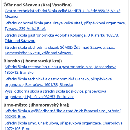
Žďár nad Sázavou (Kraj Vysočina)
Gastro-technická střední škola Velké Meziříčí, U Světlé 855/36, Velké
Meziříčí
Střední odborná škola Jana Tiraye Velká Bíteš, příspěvková organizace,
Tyršova 239, Velká Bíteš
Střední škola gastronomická Adolpha Kolpinga, U Klafárku 1685/3,
Žďár nad Sázavou
Střední škola obchodní a služeb SČMSD, Žďár nad Sázavou, s.r.o.,
Komenského 972/10, Žďár nad Sázavou
Blansko (Jihomoravský kraj)
Střední škola cestovního ruchu a gastronomie, s.r.o., Masarykova
1355/12, Blansko
Střední škola technická a gastronomická Blansko, příspěvková
organizace, Bezručova 1601/33, Blansko
Vyšší odborná škola a střední škola Boskovice, příspěvková
organizace, Hybešova 982/53, Boskovice
Brno-město (Jihomoravský kraj)
Střední škola a Vyšší odborná škola tradičních řemesel s.r.o., Střední
552/59, Brno
Střední škola Brno, Charbulova, příspěvková organizace, Charbulova
1072/106, Brno