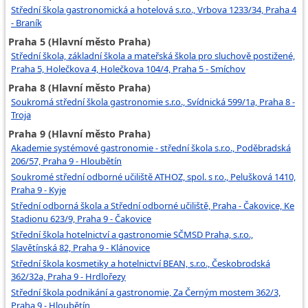
Střední škola gastronomická a hotelová s.r.o., Vrbova 1233/34, Praha 4
- Braník
Praha 5 (Hlavní město Praha)
Střední škola, základní škola a mateřská škola pro sluchově postižené,
Praha 5, Holečkova 4, Holečkova 104/4, Praha 5 - Smíchov
Praha 8 (Hlavní město Praha)
Soukromá střední škola gastronomie s.r.o., Svídnická 599/1a, Praha 8 -
Troja
Praha 9 (Hlavní město Praha)
Akademie systémové gastronomie - střední škola s.r.o., Poděbradská
206/57, Praha 9 - Hloubětín
Soukromé střední odborné učiliště ATHOZ, spol. s r.o., Pelušková 1410,
Praha 9 - Kyje
Střední odborná škola a Střední odborné učiliště, Praha - Čakovice, Ke
Stadionu 623/9, Praha 9 - Čakovice
Střední škola hotelnictví a gastronomie SČMSD Praha, s.r.o.,
Slavětínská 82, Praha 9 - Klánovice
Střední škola kosmetiky a hotelnictví BEAN, s.r.o., Českobrodská
362/32a, Praha 9 - Hrdlořezy
Střední škola podnikání a gastronomie, Za Černým mostem 362/3,
Praha 9 - Hloubětín