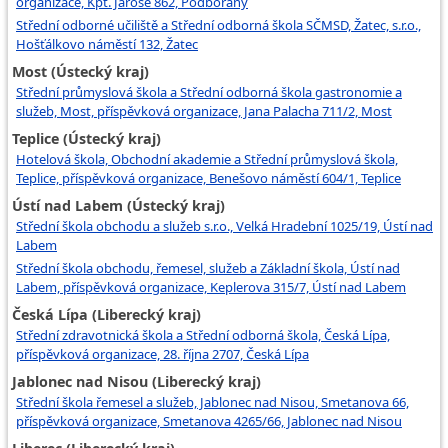
organizace, Kpt. Jaroše 862, Podbořany
Střední odborné učiliště a Střední odborná škola SČMSD, Žatec, s.r.o.,
Hošťálkovo náměstí 132, Žatec
Most (Ústecký kraj)
Střední průmyslová škola a Střední odborná škola gastronomie a
služeb, Most, příspěvková organizace, Jana Palacha 711/2, Most
Teplice (Ústecký kraj)
Hotelová škola, Obchodní akademie a Střední průmyslová škola,
Teplice, příspěvková organizace, Benešovo náměstí 604/1, Teplice
Ústí nad Labem (Ústecký kraj)
Střední škola obchodu a služeb s.r.o., Velká Hradební 1025/19, Ústí nad
Labem
Střední škola obchodu, řemesel, služeb a Základní škola, Ústí nad
Labem, příspěvková organizace, Keplerova 315/7, Ústí nad Labem
Česká Lípa (Liberecký kraj)
Střední zdravotnická škola a Střední odborná škola, Česká Lípa,
příspěvková organizace, 28. října 2707, Česká Lípa
Jablonec nad Nisou (Liberecký kraj)
Střední škola řemesel a služeb, Jablonec nad Nisou, Smetanova 66,
příspěvková organizace, Smetanova 4265/66, Jablonec nad Nisou