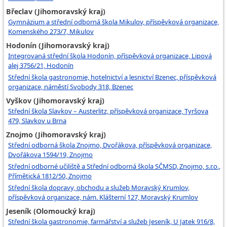
Břeclav (Jihomoravský kraj)
Gymnázium a střední odborná škola Mikulov, příspěvková organizace,
Komenského 273/7, Mikulov
Hodonín (Jihomoravský kraj)
Integrovaná střední škola Hodonín, příspěvková organizace, Lipová
alej 3756/21, Hodonín
Střední škola gastronomie, hotelnictví a lesnictví Bzenec, příspěvková
organizace, náměstí Svobody 318, Bzenec
Vyškov (Jihomoravský kraj)
Střední škola Slavkov – Austerlitz, příspěvková organizace, Tyršova
479, Slavkov u Brna
Znojmo (Jihomoravský kraj)
Střední odborná škola Znojmo, Dvořákova, příspěvková organizace,
Dvořákova 1594/19, Znojmo
Střední odborné učiliště a Střední odborná škola SČMSD, Znojmo, s.r.o.,
Přímětická 1812/50, Znojmo
Střední škola dopravy, obchodu a služeb Moravský Krumlov,
příspěvková organizace, nám. Klášterní 127, Moravský Krumlov
Jeseník (Olomoucký kraj)
Střední škola gastronomie, farmářství a služeb Jeseník, U Jatek 916/8,