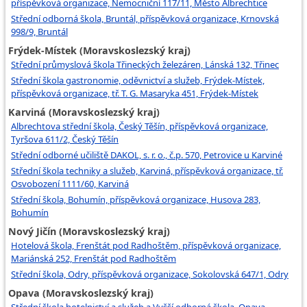
příspěvková organizace, Nemocniční 117/11, Město Albrechtice
Střední odborná škola, Bruntál, příspěvková organizace, Krnovská
998/9, Bruntál
Frýdek-Místek (Moravskoslezský kraj)
Střední průmyslová škola Třineckých železáren, Lánská 132, Třinec
Střední škola gastronomie, oděvnictví a služeb, Frýdek-Místek,
příspěvková organizace, tř. T. G. Masaryka 451, Frýdek-Místek
Karviná (Moravskoslezský kraj)
Albrechtova střední škola, Český Těšín, příspěvková organizace,
Tyršova 611/2, Český Těšín
Střední odborné učiliště DAKOL, s. r. o., č.p. 570, Petrovice u Karviné
Střední škola techniky a služeb, Karviná, příspěvková organizace, tř.
Osvobození 1111/60, Karviná
Střední škola, Bohumín, příspěvková organizace, Husova 283,
Bohumín
Nový Jičín (Moravskoslezský kraj)
Hotelová škola, Frenštát pod Radhoštěm, příspěvková organizace,
Mariánská 252, Frenštát pod Radhoštěm
Střední škola, Odry, příspěvková organizace, Sokolovská 647/1, Odry
Opava (Moravskoslezský kraj)