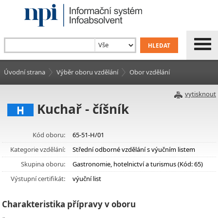
Úvodní strana
Výběr oboru vzdělání
Obor vzdělání
vytisknout
Kuchař - číšník
H
Kód oboru:
65-51-H/01
Kategorie vzdělání:
Střední odborné vzdělání s výučním listem
Skupina oboru:
Gastronomie, hotelnictví a turismus (Kód: 65)
Výstupní certifikát:
výuční list
Charakteristika přípravy v oboru