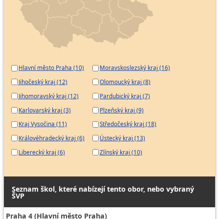
Hlavní město Praha (10)
Moravskoslezský kraj (16)
Jihočeský kraj (12)
Olomoucký kraj (8)
Jihomoravský kraj (12)
Pardubický kraj (7)
Karlovarský kraj (3)
Plzeňský kraj (9)
Kraj Vysočina (11)
Středočeský kraj (18)
Královéhradecký kraj (6)
Ústecký kraj (13)
Liberecký kraj (6)
Zlínský kraj (10)
Seznam škol, které nabízejí tento obor, nebo vybraný
ŠVP
Praha 4 (Hlavní město Praha)