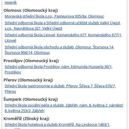
Jeseník
Olomouc (Olomoucký kraj)
Moravská střední škola s.r.o., Pasteurova 935/8a, Olomouc
Střední odborná škola a Střední odborné učiliště služeb Velký Újezd,
s.r.o., Navrátilova 321, Velký Újezd
Střední odborná škola Litovel, Komenského 677, Komenského 677/1,
Litovel
Střední odborná škola obchodu a služeb, Olomouc, Štursova 14,
Štursova 904/14, Olomouc
Prostějov (Olomoucký kraj)
Střední odborná škola Prostějov, nám. Edmunda Husserla 30/1,
Prostějov
Přerov (Olomoucký kraj)
Střední škola gastronomie a služeb, Přerov, Šířava 7, Šířava 670/7,
Přerov
Šumperk (Olomoucký kraj)
Střední škola sociální péče a služeb, Zábřeh, nám. 8. května 2, náměstí
8. května 253/2, Zábřeh
Kroměříž (Zlínský kraj)
Střední škola hotelová a služeb Kroměříž, Na Lindovce 1463/1,