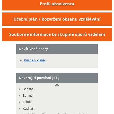
Profil absolventa
Učební plán / Rozvržení obsahu vzdělávání
Pracovník výroby restauračních moučníků
Souborné informace ke skupině oborů vzdělání
Navštívené obory
Kuchař - číšník
Navazující povolání ( 11 )
Barista
Barman
Číšník
Kuchař