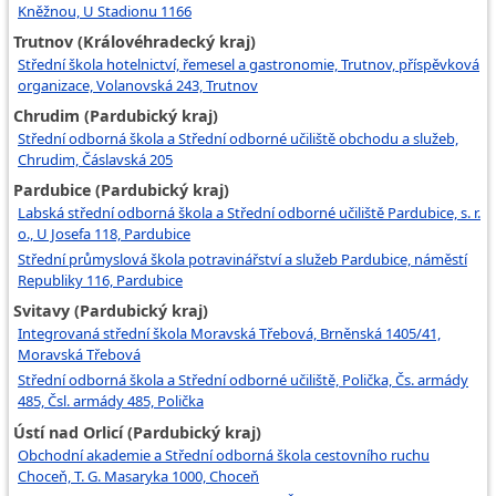
Kněžnou, U Stadionu 1166
Trutnov (Královéhradecký kraj)
Střední škola hotelnictví, řemesel a gastronomie, Trutnov, příspěvková
organizace, Volanovská 243, Trutnov
Chrudim (Pardubický kraj)
Střední odborná škola a Střední odborné učiliště obchodu a služeb,
Chrudim, Čáslavská 205
Pardubice (Pardubický kraj)
Labská střední odborná škola a Střední odborné učiliště Pardubice, s. r.
o., U Josefa 118, Pardubice
Střední průmyslová škola potravinářství a služeb Pardubice, náměstí
Republiky 116, Pardubice
Svitavy (Pardubický kraj)
Integrovaná střední škola Moravská Třebová, Brněnská 1405/41,
Moravská Třebová
Střední odborná škola a Střední odborné učiliště, Polička, Čs. armády
485, Čsl. armády 485, Polička
Ústí nad Orlicí (Pardubický kraj)
Obchodní akademie a Střední odborná škola cestovního ruchu
Choceň, T. G. Masaryka 1000, Choceň