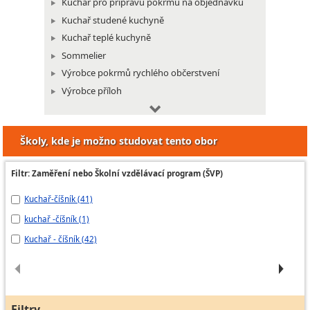
Kuchař pro přípravu pokrmů na objednávku
Kuchař studené kuchyně
Kuchař teplé kuchyně
Sommelier
Výrobce pokrmů rychlého občerstvení
Výrobce příloh
Pracovník výroby restauračních moučníků
Školy, kde je možno studovat tento obor
Filtr: Zaměření nebo Školní vzdělávací program (ŠVP)
Kuchař-číšník (41)
Ku
kuchař -číšník (1)
Ku
Kuchař - číšník (42)
Ku
Filtry