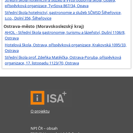
Střední škola hotelnictví a služeb a Vyšší odborná škola, Opava,
příspěvková organizace, Tyršova 867/34, Opava
Střední škola hotelnictví, gastronomie a služeb SČMSD Šilheřovice,
s.r.o., Dolní 356, Šilheřovice
Ostrava-město (Moravskoslezský kraj)
AHOL - Střední škola gastronomie, turismu a lázeňství, Dušní 1106/8,
Ostrava
Hotelová škola, Ostrava, příspěvková organizace, Krakovská 1095/33,
Ostrava
Střední škola prof. Zdeňka Matějčka, Ostrava-Poruba, příspěvková
organizace, 17. listopadu 1123/70, Ostrava
O projektu
NPI ČR – obsah