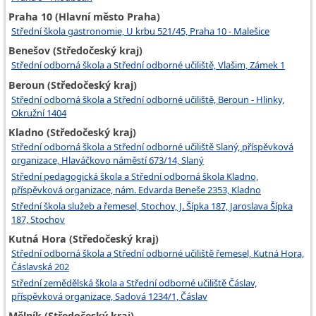
Praha 10 (Hlavní město Praha)
Střední škola gastronomie, U krbu 521/45, Praha 10 - Malešice
Benešov (Středočeský kraj)
Střední odborná škola a Střední odborné učiliště, Vlašim, Zámek 1
Beroun (Středočeský kraj)
Střední odborná škola a Střední odborné učiliště, Beroun - Hlinky,
Okružní 1404
Kladno (Středočeský kraj)
Střední odborná škola a Střední odborné učiliště Slaný, příspěvková
organizace, Hlaváčkovo náměstí 673/14, Slaný
Střední pedagogická škola a Střední odborná škola Kladno,
příspěvková organizace, nám. Edvarda Beneše 2353, Kladno
Střední škola služeb a řemesel, Stochov, J. Šípka 187, Jaroslava Šípka
187, Stochov
Kutná Hora (Středočeský kraj)
Střední odborná škola a Střední odborné učiliště řemesel, Kutná Hora,
Čáslavská 202
Střední zemědělská škola a Střední odborné učiliště Čáslav,
příspěvková organizace, Sadová 1234/1, Čáslav
Mělník (Středočeský kraj)