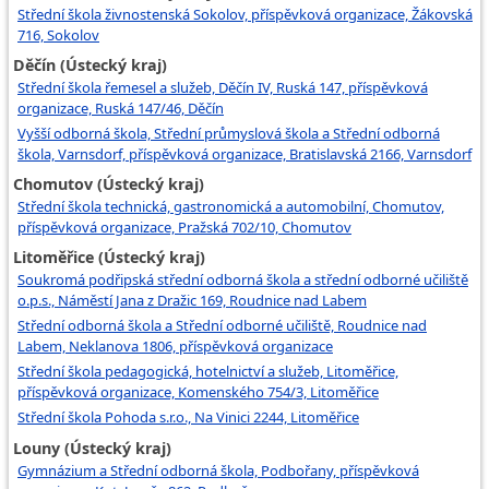
Střední škola živnostenská Sokolov, příspěvková organizace, Žákovská
716, Sokolov
Děčín (Ústecký kraj)
Střední škola řemesel a služeb, Děčín IV, Ruská 147, příspěvková
organizace, Ruská 147/46, Děčín
Vyšší odborná škola, Střední průmyslová škola a Střední odborná
škola, Varnsdorf, příspěvková organizace, Bratislavská 2166, Varnsdorf
Chomutov (Ústecký kraj)
Střední škola technická, gastronomická a automobilní, Chomutov,
příspěvková organizace, Pražská 702/10, Chomutov
Litoměřice (Ústecký kraj)
Soukromá podřipská střední odborná škola a střední odborné učiliště
o.p.s., Náměstí Jana z Dražic 169, Roudnice nad Labem
Střední odborná škola a Střední odborné učiliště, Roudnice nad
Labem, Neklanova 1806, příspěvková organizace
Střední škola pedagogická, hotelnictví a služeb, Litoměřice,
příspěvková organizace, Komenského 754/3, Litoměřice
Střední škola Pohoda s.r.o., Na Vinici 2244, Litoměřice
Louny (Ústecký kraj)
Gymnázium a Střední odborná škola, Podbořany, příspěvková