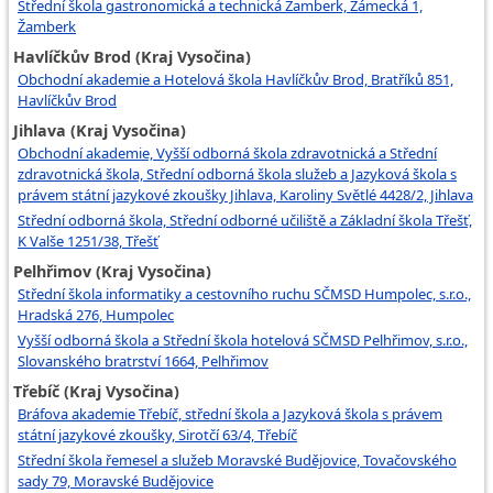
Střední škola gastronomická a technická Žamberk, Zámecká 1,
Žamberk
Havlíčkův Brod (Kraj Vysočina)
Obchodní akademie a Hotelová škola Havlíčkův Brod, Bratříků 851,
Havlíčkův Brod
Jihlava (Kraj Vysočina)
Obchodní akademie, Vyšší odborná škola zdravotnická a Střední
zdravotnická škola, Střední odborná škola služeb a Jazyková škola s
právem státní jazykové zkoušky Jihlava, Karoliny Světlé 4428/2, Jihlava
Střední odborná škola, Střední odborné učiliště a Základní škola Třešť,
K Valše 1251/38, Třešť
Pelhřimov (Kraj Vysočina)
Střední škola informatiky a cestovního ruchu SČMSD Humpolec, s.r.o.,
Hradská 276, Humpolec
Vyšší odborná škola a Střední škola hotelová SČMSD Pelhřimov, s.r.o.,
Slovanského bratrství 1664, Pelhřimov
Třebíč (Kraj Vysočina)
Bráfova akademie Třebíč, střední škola a Jazyková škola s právem
státní jazykové zkoušky, Sirotčí 63/4, Třebíč
Střední škola řemesel a služeb Moravské Budějovice, Tovačovského
sady 79, Moravské Budějovice