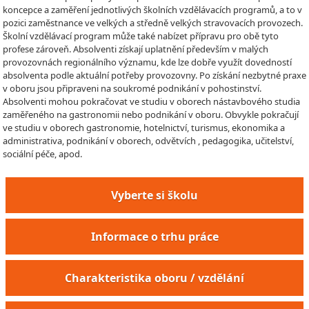
koncepce a zaměření jednotlivých školních vzdělávacích programů, a to v
pozici zaměstnance ve velkých a středně velkých stravovacích provozech.
Školní vzdělávací program může také nabízet přípravu pro obě tyto
profese zároveň. Absolventi získají uplatnění především v malých
provozovnách regionálního významu, kde lze dobře využít dovedností
absolventa podle aktuální potřeby provozovny. Po získání nezbytné praxe
v oboru jsou připraveni na soukromé podnikání v pohostinství.
Absolventi mohou pokračovat ve studiu v oborech nástavbového studia
zaměřeného na gastronomii nebo podnikání v oboru. Obvykle pokračují
ve studiu v oborech gastronomie, hotelnictví, turismus, ekonomika a
administrativa, podnikání v oborech, odvětvích , pedagogika, učitelství,
sociální péče, apod.
Vyberte si školu
Informace o trhu práce
Charakteristika oboru / vzdělání