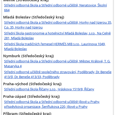
Střední odborná škola a Střední odborné učiliště, Neratovice, Školní
664
Mladá Boleslav (Středočeský kraj)
Střední odborná škola a Střední odborné učiliště, Horky nad Jizerou 35,
č.p. 35, Horky nad Jizerou
Střední škola gastronomie a hotelnictví Mladá Boleslav, s.r.o., Na Celně
281, Mladá Boleslav
Střední škola tradičních řemesel HERMÉS MB s.r.o., Laurinova 1049,
Mladá Boleslav
Nymburk (Středočeský kraj)
Střední odborná škola a Střední odborné učiliště, Městec Králové, T. G.
Masaryka 4
Střední odborné učiliště společného stravování, Poděbrady, Dr. Beneše
413/II, Dr. Beneše 413/33, Poděbrady
Praha-východ (Středočeský kraj)
Střední odborná škola Říčany s.r.o., Jiráskova 1519/8, Říčany
Praha-západ (Středočeský kraj)
Střední odborná škola a Střední odborné učiliště Jílové u Prahy,
příspěvková organizace, Šenflukova 220, Jílové u Prahy
Příbram (Středočeský kraj)