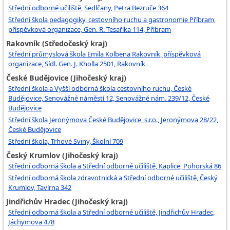
Střední odborné učiliště, Sedlčany, Petra Bezruče 364
Střední škola pedagogiky, cestovního ruchu a gastronomie Příbram,
příspěvková organizace, Gen. R. Tesaříka 114, Příbram
Rakovník (Středočeský kraj)
Střední průmyslová škola Emila Kolbena Rakovník, příspěvková
organizace, Sídl. Gen. J. Kholla 2501, Rakovník
České Budějovice (Jihočeský kraj)
Střední škola a Vyšší odborná škola cestovního ruchu, České
Budějovice, Senovážné náměstí 12, Senovážné nám. 239/12, České
Budějovice
Střední škola Jeronýmova České Budějovice, s.r.o., Jeronýmova 28/22,
České Budějovice
Střední škola, Trhové Sviny, Školní 709
Český Krumlov (Jihočeský kraj)
Střední odborná škola a Střední odborné učiliště, Kaplice, Pohorská 86
Střední odborná škola zdravotnická a Střední odborné učiliště, Český
Krumlov, Tavírna 342
Jindřichův Hradec (Jihočeský kraj)
Střední odborná škola a Střední odborné učiliště, Jindřichův Hradec,
Jáchymova 478