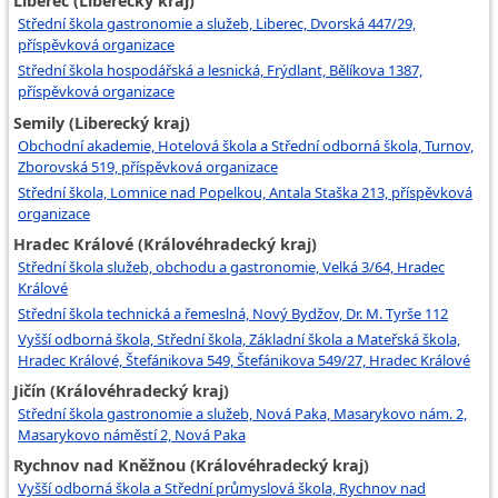
Liberec (Liberecký kraj)
Střední škola gastronomie a služeb, Liberec, Dvorská 447/29,
příspěvková organizace
Střední škola hospodářská a lesnická, Frýdlant, Bělíkova 1387,
příspěvková organizace
Semily (Liberecký kraj)
Obchodní akademie, Hotelová škola a Střední odborná škola, Turnov,
Zborovská 519, příspěvková organizace
Střední škola, Lomnice nad Popelkou, Antala Staška 213, příspěvková
organizace
Hradec Králové (Královéhradecký kraj)
Střední škola služeb, obchodu a gastronomie, Velká 3/64, Hradec
Králové
Střední škola technická a řemeslná, Nový Bydžov, Dr. M. Tyrše 112
Vyšší odborná škola, Střední škola, Základní škola a Mateřská škola,
Hradec Králové, Štefánikova 549, Štefánikova 549/27, Hradec Králové
Jičín (Královéhradecký kraj)
Střední škola gastronomie a služeb, Nová Paka, Masarykovo nám. 2,
Masarykovo náměstí 2, Nová Paka
Rychnov nad Kněžnou (Královéhradecký kraj)
Vyšší odborná škola a Střední průmyslová škola, Rychnov nad