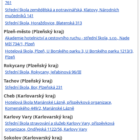
761
Střední škola zemědělská a potravinářská, Klatovy, Národních
mučedníků 141
Střední škola, Horažďovice, Blatenská 313
Plzeň-město (Plzeňský kraj)
Akademie hotelnictví a cestovního ruchu - střední škola, s.r.o., Nade
Mží 734/1, Plzeň
Hotelová škola, Plzeň, U Borského parku 3, U Borského parku 1213/3,
Plzeň
Rokycany (Plzeňský kraj)
Střední škola, Rokycany, Jeřabinová 96/III
Tachov (Plzeňský kraj)
Střední škola, Bor, Plzeňská 231
Cheb (Karlovarský kraj)
Hotelová škola Mariánské Lázně, příspěvková organizace,
Komenského 449/2, Mariánské Lázně
Karlovy Vary (Karlovarský kraj)
Střední škola stravování a služeb Karlovy Vary, příspěvková
organizace, Ondřejská 1122/56, Karlovy Vary
Sokolov (Karlovarský kraj)