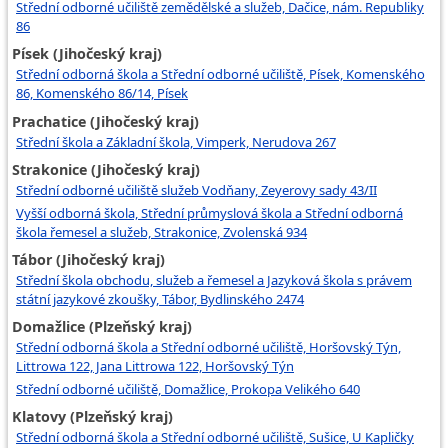
Střední odborné učiliště zemědělské a služeb, Dačice, nám. Republiky
86
Písek (Jihočeský kraj)
Střední odborná škola a Střední odborné učiliště, Písek, Komenského
86, Komenského 86/14, Písek
Prachatice (Jihočeský kraj)
Střední škola a Základní škola, Vimperk, Nerudova 267
Strakonice (Jihočeský kraj)
Střední odborné učiliště služeb Vodňany, Zeyerovy sady 43/II
Vyšší odborná škola, Střední průmyslová škola a Střední odborná
škola řemesel a služeb, Strakonice, Zvolenská 934
Tábor (Jihočeský kraj)
Střední škola obchodu, služeb a řemesel a Jazyková škola s právem
státní jazykové zkoušky, Tábor, Bydlinského 2474
Domažlice (Plzeňský kraj)
Střední odborná škola a Střední odborné učiliště, Horšovský Týn,
Littrowa 122, Jana Littrowa 122, Horšovský Týn
Střední odborné učiliště, Domažlice, Prokopa Velikého 640
Klatovy (Plzeňský kraj)
Střední odborná škola a Střední odborné učiliště, Sušice, U Kapličky