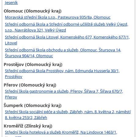
Jeseník
Olomouc (Olomoucký kraj)
Moravská střední škola s.r.o., Pasteurova 935/8a, Olomouc
Střední odborná škola a Střední odborné učiliště služeb Velký Újezd,
s.r.o., Navrátilova 321, Velký Újezd
Střední odborná škola Litovel, Komenského 677, Komenského 677/1,
Litovel
Střední odborná škola obchodu a služeb, Olomouc, Štursova 14,
Štursova 904/14, Olomouc
Prostějov (Olomoucký kraj)
Střední odborná škola Prostějov, nám. Edmunda Husserla 30/1,
Prostějov
Přerov (Olomoucký kraj)
Střední škola gastronomie a služeb, Přerov, Šířava 7, Šířava 670/7,
Přerov
Šumperk (Olomoucký kraj)
Střední škola sociální péče a služeb, Zábřeh, nám. 8. května 2, náměstí
8. května 253/2, Zábřeh
Kroměříž (Zlínský kraj)
Střední škola hotelová a služeb Kroměříž, Na Lindovce 1463/1,