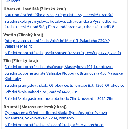
Kroměříž
Uherské Hradiště (Zlínský kraj)
Soukromá střední škola, s.r.o., Štěpnická 1188, Uherské Hradiště
Střední škola průmyslová, hotelová, zdravotnická a Vyšší odborná
škola Uherské Hradiště, Jiřího z Poděbrad 949, Uherské Hradiště
Vsetín (Zlínský kraj)
Integrovaná střední škola Valašské Meziříčí, Palackého 239/49,
Valašské Meziříčí
Střední odborná škola Josefa Sousedíka Vsetín, Benátky 1779, Vsetín
Zlín (Zlínský kraj)
Střední odborná škola Luhačovice, Masarykova 101, Luhačovice
Střední odborné učiliště Valašské Klobouky, Brumovská 456, Valašské
Klobouky
Střední průmyslová škola Otrokovice, tř. Tomáše Bati 1266, Otrokovice
Střední škola Baltaci s.r.o., Zarámí 4422, Zlín
Střední škola gastronomie a obchodu Zlín, Univerzitní 3015, Zlín
Bruntál (Moravskoslezský kraj)
Gymnázium a Střední odborná škola, Rýmařov, příspěvková
organizace, Sokolovská 466/34, Rýmařov
Střední odborná škola a Základní škola, Město Albrechtice,