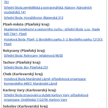
761
Střední škola zemědělská a potravinářská, Klatovy, Národních
mučedníků 141
Střední škola, Horažďovice, Blatenská 313
Plzeň-město (Plzeňský kraj)
Akademie hotelnictví a cestovního ruchu - střední škola, s.r.o., Nade
Mží 734/1, Plzeň
Hotelová škola, Plzeň, U Borského parku 3, U Borského parku 1213/3,
Plzeň
Rokycany (Plzeňský kraj)
Střední škola, Rokycany, Jeřabinová 96/III
Tachov (Plzeňský kraj)
Střední škola, Bor, Plzeňská 231
Cheb (Karlovarský kraj)
Hotelová škola Mariánské Lázně, příspěvková organizace,
Komenského 449/2, Mariánské Lázně
Karlovy Vary (Karlovarský kraj)
Střední škola stravování a služeb Karlovy Vary, příspěvková
organizace, Ondřejská 1122/56, Karlovy Vary
Sokolov (Karlovarský kraj)