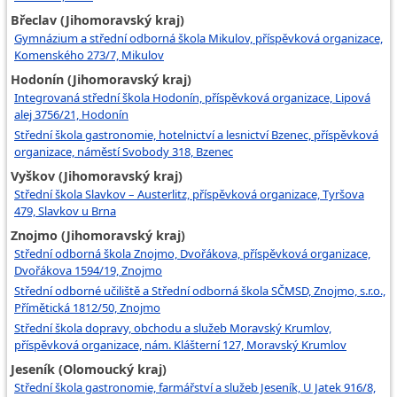
Břeclav (Jihomoravský kraj)
Gymnázium a střední odborná škola Mikulov, příspěvková organizace,
Komenského 273/7, Mikulov
Hodonín (Jihomoravský kraj)
Integrovaná střední škola Hodonín, příspěvková organizace, Lipová
alej 3756/21, Hodonín
Střední škola gastronomie, hotelnictví a lesnictví Bzenec, příspěvková
organizace, náměstí Svobody 318, Bzenec
Vyškov (Jihomoravský kraj)
Střední škola Slavkov – Austerlitz, příspěvková organizace, Tyršova
479, Slavkov u Brna
Znojmo (Jihomoravský kraj)
Střední odborná škola Znojmo, Dvořákova, příspěvková organizace,
Dvořákova 1594/19, Znojmo
Střední odborné učiliště a Střední odborná škola SČMSD, Znojmo, s.r.o.,
Přímětická 1812/50, Znojmo
Střední škola dopravy, obchodu a služeb Moravský Krumlov,
příspěvková organizace, nám. Klášterní 127, Moravský Krumlov
Jeseník (Olomoucký kraj)
Střední škola gastronomie, farmářství a služeb Jeseník, U Jatek 916/8,