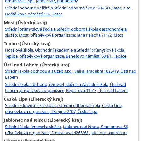
organizace, Kpt. Jaroše 862, Podbořany
Střední odborné učiliště a Střední odborná škola SČMSD, Žatec, s.r.o.,
Hošťálkovo náměstí 132, Žatec
Most (Ústecký kraj)
Střední průmyslová škola a Střední odborná škola gastronomie a
služeb, Most, příspěvková organizace, Jana Palacha 711/2, Most
Teplice (Ústecký kraj)
Hotelová škola, Obchodní akademie a Střední průmyslová škola,
Teplice, příspěvková organizace, Benešovo náměstí 604/1, Teplice
Ústí nad Labem (Ústecký kraj)
Střední škola obchodu a služeb s.r.o., Velká Hradební 1025/19, Ústí nad
Labem
Střední škola obchodu, řemesel, služeb a Základní škola, Ústí nad
Labem, příspěvková organizace, Keplerova 315/7, Ústí nad Labem
Česká Lípa (Liberecký kraj)
Střední zdravotnická škola a Střední odborná škola, Česká Lípa,
příspěvková organizace, 28. října 2707, Česká Lípa
Jablonec nad Nisou (Liberecký kraj)
Střední škola řemesel a služeb, Jablonec nad Nisou, Smetanova 66,
příspěvková organizace, Smetanova 4265/66, Jablonec nad Nisou