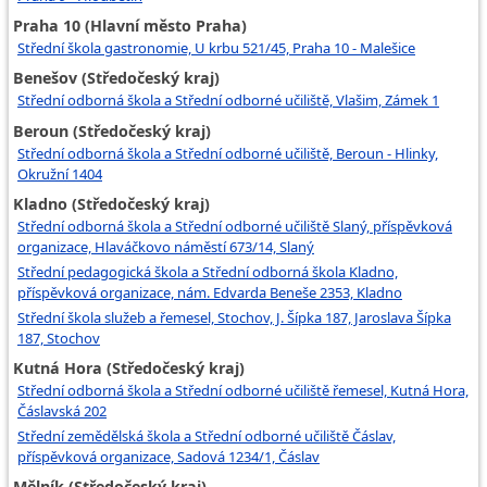
Praha 10 (Hlavní město Praha)
Střední škola gastronomie, U krbu 521/45, Praha 10 - Malešice
Benešov (Středočeský kraj)
Střední odborná škola a Střední odborné učiliště, Vlašim, Zámek 1
Beroun (Středočeský kraj)
Střední odborná škola a Střední odborné učiliště, Beroun - Hlinky,
Okružní 1404
Kladno (Středočeský kraj)
Střední odborná škola a Střední odborné učiliště Slaný, příspěvková
organizace, Hlaváčkovo náměstí 673/14, Slaný
Střední pedagogická škola a Střední odborná škola Kladno,
příspěvková organizace, nám. Edvarda Beneše 2353, Kladno
Střední škola služeb a řemesel, Stochov, J. Šípka 187, Jaroslava Šípka
187, Stochov
Kutná Hora (Středočeský kraj)
Střední odborná škola a Střední odborné učiliště řemesel, Kutná Hora,
Čáslavská 202
Střední zemědělská škola a Střední odborné učiliště Čáslav,
příspěvková organizace, Sadová 1234/1, Čáslav
Mělník (Středočeský kraj)