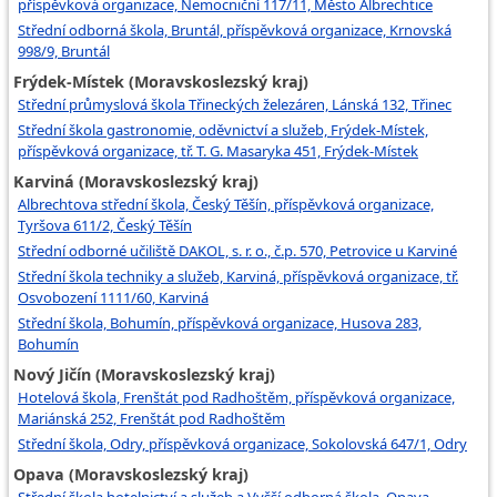
příspěvková organizace, Nemocniční 117/11, Město Albrechtice
Střední odborná škola, Bruntál, příspěvková organizace, Krnovská
998/9, Bruntál
Frýdek-Místek (Moravskoslezský kraj)
Střední průmyslová škola Třineckých železáren, Lánská 132, Třinec
Střední škola gastronomie, oděvnictví a služeb, Frýdek-Místek,
příspěvková organizace, tř. T. G. Masaryka 451, Frýdek-Místek
Karviná (Moravskoslezský kraj)
Albrechtova střední škola, Český Těšín, příspěvková organizace,
Tyršova 611/2, Český Těšín
Střední odborné učiliště DAKOL, s. r. o., č.p. 570, Petrovice u Karviné
Střední škola techniky a služeb, Karviná, příspěvková organizace, tř.
Osvobození 1111/60, Karviná
Střední škola, Bohumín, příspěvková organizace, Husova 283,
Bohumín
Nový Jičín (Moravskoslezský kraj)
Hotelová škola, Frenštát pod Radhoštěm, příspěvková organizace,
Mariánská 252, Frenštát pod Radhoštěm
Střední škola, Odry, příspěvková organizace, Sokolovská 647/1, Odry
Opava (Moravskoslezský kraj)