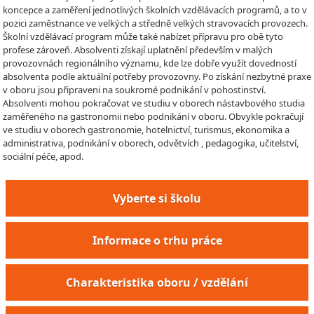
koncepce a zaměření jednotlivých školních vzdělávacích programů, a to v
pozici zaměstnance ve velkých a středně velkých stravovacích provozech.
Školní vzdělávací program může také nabízet přípravu pro obě tyto
profese zároveň. Absolventi získají uplatnění především v malých
provozovnách regionálního významu, kde lze dobře využít dovedností
absolventa podle aktuální potřeby provozovny. Po získání nezbytné praxe
v oboru jsou připraveni na soukromé podnikání v pohostinství.
Absolventi mohou pokračovat ve studiu v oborech nástavbového studia
zaměřeného na gastronomii nebo podnikání v oboru. Obvykle pokračují
ve studiu v oborech gastronomie, hotelnictví, turismus, ekonomika a
administrativa, podnikání v oborech, odvětvích , pedagogika, učitelství,
sociální péče, apod.
Vyberte si školu
Informace o trhu práce
Charakteristika oboru / vzdělání