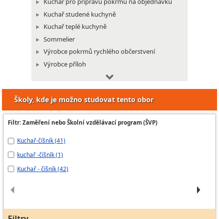
Kuchař pro přípravu pokrmů na objednávku
Kuchař studené kuchyně
Kuchař teplé kuchyně
Sommelier
Výrobce pokrmů rychlého občerstvení
Výrobce příloh
Pracovník výroby restauračních moučníků
Školy, kde je možno studovat tento obor
Filtr: Zaměření nebo Školní vzdělávací program (ŠVP)
Kuchař-číšník (41)
Ku
kuchař -číšník (1)
Ku
Kuchař - číšník (42)
Ku
Filtry