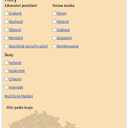
Zdravotní postižení
Forma studia
Zrakové
Denní
Sluchové
Večerní
Tělesné
Dálková
Mentální
Distanční
Specifické poruchy učení
Kombinovaná
Školy
Veřejné
Soukromé
Církevní
Vojenské
Rozšířené hledání
Filtr podle kraje