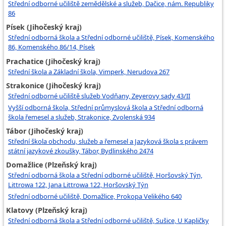
Střední odborné učiliště zemědělské a služeb, Dačice, nám. Republiky
86
Písek (Jihočeský kraj)
Střední odborná škola a Střední odborné učiliště, Písek, Komenského
86, Komenského 86/14, Písek
Prachatice (Jihočeský kraj)
Střední škola a Základní škola, Vimperk, Nerudova 267
Strakonice (Jihočeský kraj)
Střední odborné učiliště služeb Vodňany, Zeyerovy sady 43/II
Vyšší odborná škola, Střední průmyslová škola a Střední odborná
škola řemesel a služeb, Strakonice, Zvolenská 934
Tábor (Jihočeský kraj)
Střední škola obchodu, služeb a řemesel a Jazyková škola s právem
státní jazykové zkoušky, Tábor, Bydlinského 2474
Domažlice (Plzeňský kraj)
Střední odborná škola a Střední odborné učiliště, Horšovský Týn,
Littrowa 122, Jana Littrowa 122, Horšovský Týn
Střední odborné učiliště, Domažlice, Prokopa Velikého 640
Klatovy (Plzeňský kraj)
Střední odborná škola a Střední odborné učiliště, Sušice, U Kapličky