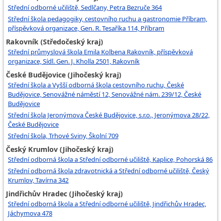
Střední odborné učiliště, Sedlčany, Petra Bezruče 364
Střední škola pedagogiky, cestovního ruchu a gastronomie Příbram,
příspěvková organizace, Gen. R. Tesaříka 114, Příbram
Rakovník (Středočeský kraj)
Střední průmyslová škola Emila Kolbena Rakovník, příspěvková
organizace, Sídl. Gen. J. Kholla 2501, Rakovník
České Budějovice (Jihočeský kraj)
Střední škola a Vyšší odborná škola cestovního ruchu, České
Budějovice, Senovážné náměstí 12, Senovážné nám. 239/12, České
Budějovice
Střední škola Jeronýmova České Budějovice, s.r.o., Jeronýmova 28/22,
České Budějovice
Střední škola, Trhové Sviny, Školní 709
Český Krumlov (Jihočeský kraj)
Střední odborná škola a Střední odborné učiliště, Kaplice, Pohorská 86
Střední odborná škola zdravotnická a Střední odborné učiliště, Český
Krumlov, Tavírna 342
Jindřichův Hradec (Jihočeský kraj)
Střední odborná škola a Střední odborné učiliště, Jindřichův Hradec,
Jáchymova 478