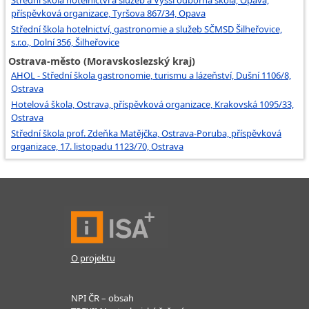
Střední škola hotelnictví a služeb a Vyšší odborná škola, Opava,
příspěvková organizace, Tyršova 867/34, Opava
Střední škola hotelnictví, gastronomie a služeb SČMSD Šilheřovice,
s.r.o., Dolní 356, Šilheřovice
Ostrava-město (Moravskoslezský kraj)
AHOL - Střední škola gastronomie, turismu a lázeňství, Dušní 1106/8,
Ostrava
Hotelová škola, Ostrava, příspěvková organizace, Krakovská 1095/33,
Ostrava
Střední škola prof. Zdeňka Matějčka, Ostrava-Poruba, příspěvková
organizace, 17. listopadu 1123/70, Ostrava
O projektu
NPI ČR – obsah