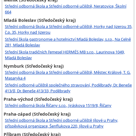
Střední odborná škola a Střední odborné učiliště, Neratovice, Školní
664
Mladá Boleslav (Středočeský kraj)
Střední odborná škola a Střední odborné učiliště, Horky nad Jizerou 35,
č.p. 35, Horky nad Jizerou
Střední škola gastronomie a hotelnictví Mladá Boleslav, s.r.o., Na Celně
281, Mladá Boleslav
Střední škola tradičních řemesel HERMÉS MB s.r.o., Laurinova 1049,
Mladá Boleslav
Nymburk (Středočeský kraj)
Střední odborná škola a Střední odborné učiliště, Městec Králové, T. G.
Masaryka 4
Střední odborné učiliště společného stravování, Poděbrady, Dr. Beneše
413/II, Dr. Beneše 413/33, Poděbrady
Praha-východ (Středočeský kraj)
Střední odborná škola Říčany s.r.o., Jiráskova 1519/8, Říčany
Praha-západ (Středočeský kraj)
Střední odborná škola a Střední odborné učiliště Jílové u Prahy,
příspěvková organizace, Šenflukova 220, Jílové u Prahy
Příbram (Středočeský kraj)