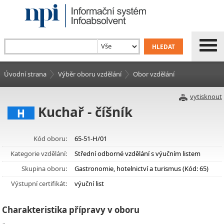
Úvodní strana
Výběr oboru vzdělání
Obor vzdělání
vytisknout
Kuchař - číšník
H
Kód oboru:
65-51-H/01
Kategorie vzdělání:
Střední odborné vzdělání s výučním listem
Skupina oboru:
Gastronomie, hotelnictví a turismus (Kód: 65)
Výstupní certifikát:
výuční list
Charakteristika přípravy v oboru