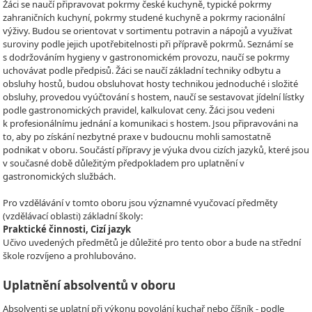
Žáci se naučí připravovat pokrmy české kuchyně, typické pokrmy
zahraničních kuchyní, pokrmy studené kuchyně a pokrmy racionální
výživy. Budou se orientovat v sortimentu potravin a nápojů a využívat
suroviny podle jejich upotřebitelnosti při přípravě pokrmů. Seznámí se
s dodržováním hygieny v gastronomickém provozu, naučí se pokrmy
uchovávat podle předpisů. Žáci se naučí základní techniky odbytu a
obsluhy hostů, budou obsluhovat hosty technikou jednoduché i složité
obsluhy, provedou vyúčtování s hostem, naučí se sestavovat jídelní lístky
podle gastronomických pravidel, kalkulovat ceny. Žáci jsou vedeni
k profesionálnímu jednání a komunikaci s hostem. Jsou připravováni na
to, aby po získání nezbytné praxe v budoucnu mohli samostatně
podnikat v oboru. Součástí přípravy je výuka dvou cizích jazyků, které jsou
v současné době důležitým předpokladem pro uplatnění v
gastronomických službách.
Pro vzdělávání v tomto oboru jsou významné vyučovací předměty
(vzdělávací oblasti) základní školy:
Praktické činnosti, Cizí jazyk
Učivo uvedených předmětů je důležité pro tento obor a bude na střední
škole rozvíjeno a prohlubováno.
Uplatnění absolventů v oboru
Absolventi se uplatní při výkonu povolání kuchař nebo číšník - podle