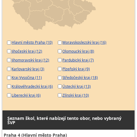
Hlavní město Praha (10)
Moravskoslezský kraj (16)
Jihočeský kraj (12)
Olomoucký kraj (8)
Jihomoravský kraj (12)
Pardubický kraj (7)
Karlovarský kraj (3)
Plzeňský kraj (9)
Kraj Vysočina (11)
Středočeský kraj (18)
Královéhradecký kraj (6)
Ústecký kraj (13)
Liberecký kraj (6)
Zlínský kraj (10)
Seznam škol, které nabízejí tento obor, nebo vybraný
ŠVP
Praha 4 (Hlavní město Praha)