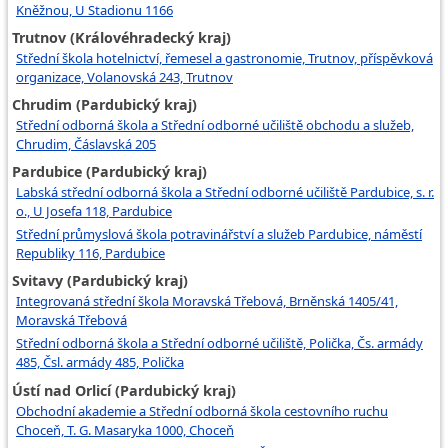
Kněžnou, U Stadionu 1166
Trutnov (Královéhradecký kraj)
Střední škola hotelnictví, řemesel a gastronomie, Trutnov, příspěvková
organizace, Volanovská 243, Trutnov
Chrudim (Pardubický kraj)
Střední odborná škola a Střední odborné učiliště obchodu a služeb,
Chrudim, Čáslavská 205
Pardubice (Pardubický kraj)
Labská střední odborná škola a Střední odborné učiliště Pardubice, s. r.
o., U Josefa 118, Pardubice
Střední průmyslová škola potravinářství a služeb Pardubice, náměstí
Republiky 116, Pardubice
Svitavy (Pardubický kraj)
Integrovaná střední škola Moravská Třebová, Brněnská 1405/41,
Moravská Třebová
Střední odborná škola a Střední odborné učiliště, Polička, Čs. armády
485, Čsl. armády 485, Polička
Ústí nad Orlicí (Pardubický kraj)
Obchodní akademie a Střední odborná škola cestovního ruchu
Choceň, T. G. Masaryka 1000, Choceň