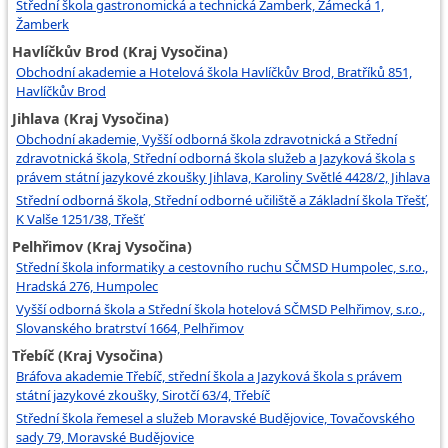
Střední škola gastronomická a technická Žamberk, Zámecká 1,
Žamberk
Havlíčkův Brod (Kraj Vysočina)
Obchodní akademie a Hotelová škola Havlíčkův Brod, Bratříků 851,
Havlíčkův Brod
Jihlava (Kraj Vysočina)
Obchodní akademie, Vyšší odborná škola zdravotnická a Střední
zdravotnická škola, Střední odborná škola služeb a Jazyková škola s
právem státní jazykové zkoušky Jihlava, Karoliny Světlé 4428/2, Jihlava
Střední odborná škola, Střední odborné učiliště a Základní škola Třešť,
K Valše 1251/38, Třešť
Pelhřimov (Kraj Vysočina)
Střední škola informatiky a cestovního ruchu SČMSD Humpolec, s.r.o.,
Hradská 276, Humpolec
Vyšší odborná škola a Střední škola hotelová SČMSD Pelhřimov, s.r.o.,
Slovanského bratrství 1664, Pelhřimov
Třebíč (Kraj Vysočina)
Bráfova akademie Třebíč, střední škola a Jazyková škola s právem
státní jazykové zkoušky, Sirotčí 63/4, Třebíč
Střední škola řemesel a služeb Moravské Budějovice, Tovačovského
sady 79, Moravské Budějovice