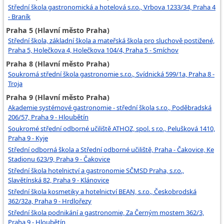
Střední škola gastronomická a hotelová s.r.o., Vrbova 1233/34, Praha 4
- Braník
Praha 5 (Hlavní město Praha)
Střední škola, základní škola a mateřská škola pro sluchově postižené,
Praha 5, Holečkova 4, Holečkova 104/4, Praha 5 - Smíchov
Praha 8 (Hlavní město Praha)
Soukromá střední škola gastronomie s.r.o., Svídnická 599/1a, Praha 8 -
Troja
Praha 9 (Hlavní město Praha)
Akademie systémové gastronomie - střední škola s.r.o., Poděbradská
206/57, Praha 9 - Hloubětín
Soukromé střední odborné učiliště ATHOZ, spol. s r.o., Pelušková 1410,
Praha 9 - Kyje
Střední odborná škola a Střední odborné učiliště, Praha - Čakovice, Ke
Stadionu 623/9, Praha 9 - Čakovice
Střední škola hotelnictví a gastronomie SČMSD Praha, s.r.o.,
Slavětínská 82, Praha 9 - Klánovice
Střední škola kosmetiky a hotelnictví BEAN, s.r.o., Českobrodská
362/32a, Praha 9 - Hrdlořezy
Střední škola podnikání a gastronomie, Za Černým mostem 362/3,
Praha 9 - Hloubětín