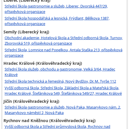
Liberec (Liberecký kraj)
Střední škola gastronomie a služeb, Liberec, Dvorská 447/29,
příspěvková organizace
Střední škola hospodářská a lesnická, Frýdlant, Bělíkova 1387,
příspěvková organizace
Semily (Liberecký kraj)
Obchodní akademie, Hotelová škola a Střední odborná škola, Turnov,
Zborovská 519, příspěvková organizace
Střední škola, Lomnice nad Popelkou, Antala Staška 213, příspěvková
organizace
Hradec Králové (Královéhradecký kraj)
Střední škola služeb, obchodu a gastronomie, Velká 3/64, Hradec
Králové
Střední škola technická a řemeslná, Nový Bydžov, Dr. M. Tyrše 112
Vyšší odborná škola, Střední škola, Základní škola a Mateřská škola,
Hradec Králové, Štefánikova 549, Štefánikova 549/27, Hradec Králové
Jičín (Královéhradecký kraj)
Střední škola gastronomie a služeb, Nová Paka, Masarykovo nám. 2,
Masarykovo náměstí 2, Nová Paka
Rychnov nad Kněžnou (Královéhradecký kraj)
Vyšší odborná škola a Střední průmyslová škola, Rychnov nad