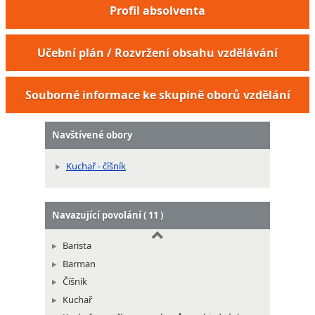
Profil absolventa
Učební plán / Rozvržení obsahu vzdělávání
Pracovník výroby restauračních moučníků
Souborné informace ke skupině oborů vzdělání
Navštívené obory
Kuchař - číšník
Navazující povolání ( 11 )
Barista
Barman
Číšník
Kuchař