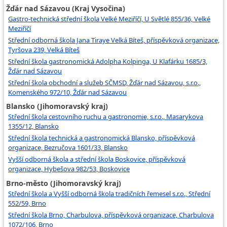
Žďár nad Sázavou (Kraj Vysočina)
Gastro-technická střední škola Velké Meziříčí, U Světlé 855/36, Velké
Meziříčí
Střední odborná škola Jana Tiraye Velká Bíteš, příspěvková organizace,
Tyršova 239, Velká Bíteš
Střední škola gastronomická Adolpha Kolpinga, U Klafárku 1685/3,
Žďár nad Sázavou
Střední škola obchodní a služeb SČMSD, Žďár nad Sázavou, s.r.o.,
Komenského 972/10, Žďár nad Sázavou
Blansko (Jihomoravský kraj)
Střední škola cestovního ruchu a gastronomie, s.r.o., Masarykova
1355/12, Blansko
Střední škola technická a gastronomická Blansko, příspěvková
organizace, Bezručova 1601/33, Blansko
Vyšší odborná škola a střední škola Boskovice, příspěvková
organizace, Hybešova 982/53, Boskovice
Brno-město (Jihomoravský kraj)
Střední škola a Vyšší odborná škola tradičních řemesel s.r.o., Střední
552/59, Brno
Střední škola Brno, Charbulova, příspěvková organizace, Charbulova
1072/106, Brno