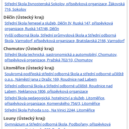
Střední škola živnostenská Sokolov, příspěvková organizace, Žákovská
716, Sokolov
Děčín (Ústecký kraj)
Střední škola řemesel a služeb, Děčín IV, Ruská 147, příspěvková
organizace, Ruská 147/46, Děčín
Vyšší odborná škola, Střední průmyslová škola a Střední odborná
škola, Varnsdorf, příspěvková organizace, Bratislavská 2166, Varnsdorf
Chomutov (Ústecký kraj)
Střední škola technická, gastronomická a automobilní, Chomutov,
příspěvková organizace, Pražská 702/10, Chomutov
Litoměřice (Ústecký kraj)
Soukromá podřipská střední odborná škola a střední odborné učiliště
o.p.s., Náměstí Jana z Dražic 169, Roudnice nad Labem
Střední odborná škola a Střední odborné učiliště, Roudnice nad
Labem, Neklanova 1806, příspěvková organizace
Střední škola pedagogická, hotelnictví a služeb, Litoměřice,
příspěvková organizace, Komenského 754/3, Litoměřice
Střední škola Pohoda s.r.o., Na Vinici 2244, Litoměřice
Louny (Ústecký kraj)
Gymnázium a Střední odborná škola, Podbořany, příspěvková