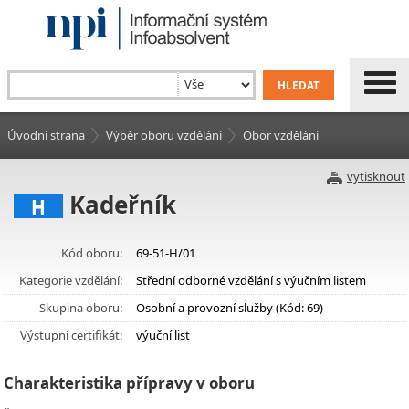
Úvodní strana
Výběr oboru vzdělání
Obor vzdělání
vytisknout
Kadeřník
H
Kód oboru:
69-51-H/01
Kategorie vzdělání:
Střední odborné vzdělání s výučním listem
Skupina oboru:
Osobní a provozní služby (Kód: 69)
Výstupní certifikát:
výuční list
Charakteristika přípravy v oboru