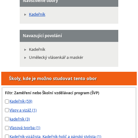
Navštívené obory
Kadeřník
Navazující povolání
Kadeřník
Umělecký vlásenkář a maskér
Školy, kde je možno studovat tento obor
Filtr: Zaměření nebo Školní vzdělávací program (ŠVP)
Kadeřník (59)
Vlasy a vizáž (1)
kadeřník (3)
Vlasová tvorba (1)
Kadeřník-vizážista, Kadeřník-holič a pánský stylista (1)