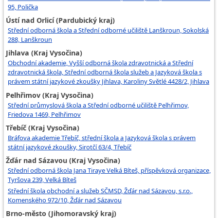
95, Polička
Ústí nad Orlicí (Pardubický kraj)
Střední odborná škola a Střední odborné učiliště Lanškroun, Sokolská
288, Lanškroun
Jihlava (Kraj Vysočina)
Obchodní akademie, Vyšší odborná škola zdravotnická a Střední
zdravotnická škola, Střední odborná škola služeb a Jazyková škola s
právem státní jazykové zkoušky Jihlava, Karoliny Světlé 4428/2, Jihlava
Pelhřimov (Kraj Vysočina)
Střední průmyslová škola a Střední odborné učiliště Pelhřimov,
Friedova 1469, Pelhřimov
Třebíč (Kraj Vysočina)
Bráfova akademie Třebíč, střední škola a Jazyková škola s právem
státní jazykové zkoušky, Sirotčí 63/4, Třebíč
Žďár nad Sázavou (Kraj Vysočina)
Střední odborná škola Jana Tiraye Velká Bíteš, příspěvková organizace,
Tyršova 239, Velká Bíteš
Střední škola obchodní a služeb SČMSD, Žďár nad Sázavou, s.r.o.,
Komenského 972/10, Žďár nad Sázavou
Brno-město (Jihomoravský kraj)