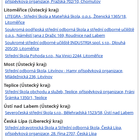
příspěvková organizace, Pražská 702/10, Chomutov
Litoměřice (Ústecký kraj)
LITEGRA - Střední škola a Mateřská škola, o.p.s., Žitenická 1365/18,
Litoměřice
Soukromá podřipská střední odborná škola a střední odborné učiliště
o.p.s., Náměstí Jana z Dražic 169, Roudnice nad Labem
Soukromé střední odborné učiliště INDUSTRIA spol. s r.o., Dlouhá
205/20, Litoměřice
Střední škola Pohoda s.r.o., Na Vinici 2244, Litoměřice
Most (Ústecký kraj)
Střední odborná škola, Litvínov - Hamr, příspěvková organizace,
Mládežnická 236, Litvínov
Teplice (Ústecký kraj)
Střední škola obchodu a služeb, Teplice, příspěvková organizace, Fráni
Šrámka 1350/1, Teplice
Ústí nad Labem (Ústecký kraj)
Severočeská střední škola s.r.o., Bělehradská 1523/58, Ústí nad Labem
Česká Lípa (Liberecký kraj)
Střední zdravotnická škola a Střední odborná škola, Česká Lípa,
příspěvková organizace, 28. října 2707, Česká Lípa