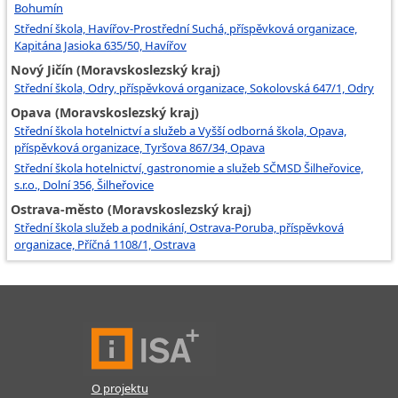
Bohumín
Střední škola, Havířov-Prostřední Suchá, příspěvková organizace,
Kapitána Jasioka 635/50, Havířov
Nový Jičín (Moravskoslezský kraj)
Střední škola, Odry, příspěvková organizace, Sokolovská 647/1, Odry
Opava (Moravskoslezský kraj)
Střední škola hotelnictví a služeb a Vyšší odborná škola, Opava,
příspěvková organizace, Tyršova 867/34, Opava
Střední škola hotelnictví, gastronomie a služeb SČMSD Šilheřovice,
s.r.o., Dolní 356, Šilheřovice
Ostrava-město (Moravskoslezský kraj)
Střední škola služeb a podnikání, Ostrava-Poruba, příspěvková
organizace, Příčná 1108/1, Ostrava
O projektu