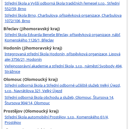
Střední škola a Vyšší odborná škola tradičních řemesel s.r.o., Střední
552/59, Brno
Střední škola Brno, Charbulova, příspěvková organizace, Charbulova
1072/106, Brno
Břeclav (Jihomoravský kraj)
Střední škola Edvarda Beneše Břeclav, příspěvková organizace, nábř.
Komenského 1126/1, Břeclav
Hodonín (Jihomoravský kraj)
Integrovaná střední škola Hodonín, příspěvková organizace, Lipová
alej 3756/21, Hodonín
Veřejnosprávní akademie a střední škola, s.r.o., náměstí Svobody 494,
Strážnice
Olomouc (Olomoucký kraj)
Střední odborná škola a Střední odborné učiliště služeb Velký Újezd,
s.r.o., Navrátilova 321, Velký Újezd
Střední odborná škola obchodu a služeb, Olomouc, Štursova 14,
Štursova 904/14, Olomouc
Prostějov (Olomoucký kraj)
Střední škola automobilní Prostějov, s.r.o., Komenského 61/4,
Prostějov