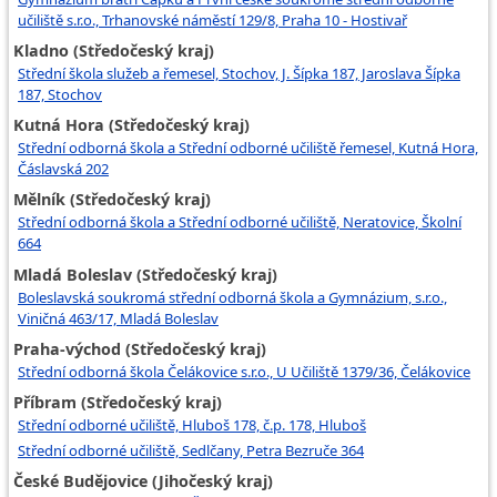
učiliště s.r.o., Trhanovské náměstí 129/8, Praha 10 - Hostivař
Kladno (Středočeský kraj)
Střední škola služeb a řemesel, Stochov, J. Šípka 187, Jaroslava Šípka
187, Stochov
Kutná Hora (Středočeský kraj)
Střední odborná škola a Střední odborné učiliště řemesel, Kutná Hora,
Čáslavská 202
Mělník (Středočeský kraj)
Střední odborná škola a Střední odborné učiliště, Neratovice, Školní
664
Mladá Boleslav (Středočeský kraj)
Boleslavská soukromá střední odborná škola a Gymnázium, s.r.o.,
Viničná 463/17, Mladá Boleslav
Praha-východ (Středočeský kraj)
Střední odborná škola Čelákovice s.r.o., U Učiliště 1379/36, Čelákovice
Příbram (Středočeský kraj)
Střední odborné učiliště, Hluboš 178, č.p. 178, Hluboš
Střední odborné učiliště, Sedlčany, Petra Bezruče 364
České Budějovice (Jihočeský kraj)