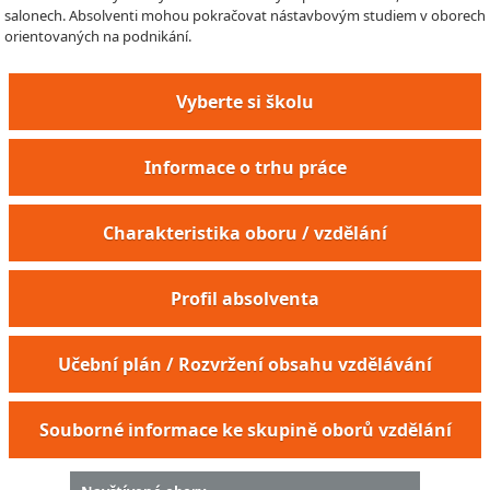
salonech. Absolventi mohou pokračovat nástavbovým studiem v oborech
orientovaných na podnikání.
Vyberte si školu
Informace o trhu práce
Charakteristika oboru / vzdělání
Profil absolventa
Učební plán / Rozvržení obsahu vzdělávání
Souborné informace ke skupině oborů vzdělání