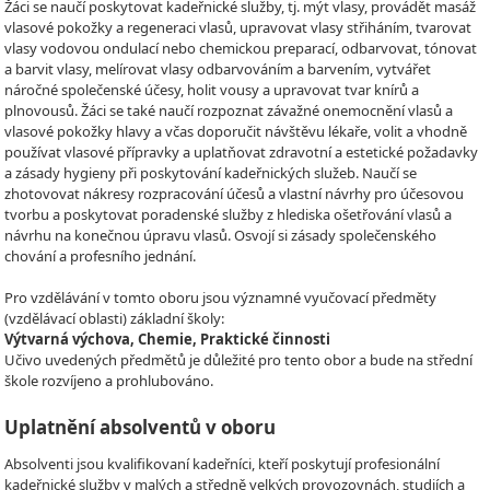
Žáci se naučí poskytovat kadeřnické služby, tj. mýt vlasy, provádět masáž
vlasové pokožky a regeneraci vlasů, upravovat vlasy střiháním, tvarovat
vlasy vodovou ondulací nebo chemickou preparací, odbarvovat, tónovat
a barvit vlasy, melírovat vlasy odbarvováním a barvením, vytvářet
náročné společenské účesy, holit vousy a upravovat tvar knírů a
plnovousů. Žáci se také naučí rozpoznat závažné onemocnění vlasů a
vlasové pokožky hlavy a včas doporučit návštěvu lékaře, volit a vhodně
používat vlasové přípravky a uplatňovat zdravotní a estetické požadavky
a zásady hygieny při poskytování kadeřnických služeb. Naučí se
zhotovovat nákresy rozpracování účesů a vlastní návrhy pro účesovou
tvorbu a poskytovat poradenské služby z hlediska ošetřování vlasů a
návrhu na konečnou úpravu vlasů. Osvojí si zásady společenského
chování a profesního jednání.
Pro vzdělávání v tomto oboru jsou významné vyučovací předměty
(vzdělávací oblasti) základní školy:
Výtvarná výchova, Chemie, Praktické činnosti
Učivo uvedených předmětů je důležité pro tento obor a bude na střední
škole rozvíjeno a prohlubováno.
Uplatnění absolventů v oboru
Absolventi jsou kvalifikovaní kadeřníci, kteří poskytují profesionální
kadeřnické služby v malých a středně velkých provozovnách, studiích a