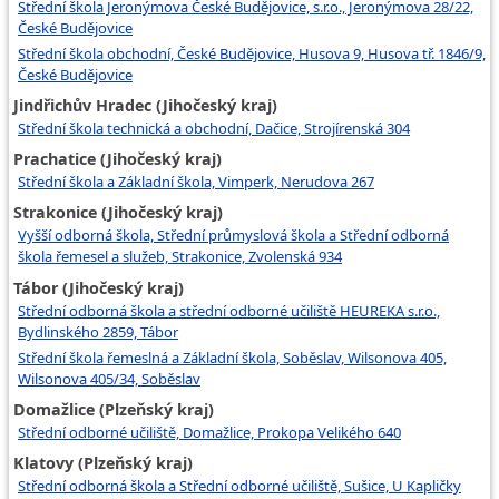
Střední škola Jeronýmova České Budějovice, s.r.o., Jeronýmova 28/22,
České Budějovice
Střední škola obchodní, České Budějovice, Husova 9, Husova tř. 1846/9,
České Budějovice
Jindřichův Hradec (Jihočeský kraj)
Střední škola technická a obchodní, Dačice, Strojírenská 304
Prachatice (Jihočeský kraj)
Střední škola a Základní škola, Vimperk, Nerudova 267
Strakonice (Jihočeský kraj)
Vyšší odborná škola, Střední průmyslová škola a Střední odborná
škola řemesel a služeb, Strakonice, Zvolenská 934
Tábor (Jihočeský kraj)
Střední odborná škola a střední odborné učiliště HEUREKA s.r.o.,
Bydlinského 2859, Tábor
Střední škola řemeslná a Základní škola, Soběslav, Wilsonova 405,
Wilsonova 405/34, Soběslav
Domažlice (Plzeňský kraj)
Střední odborné učiliště, Domažlice, Prokopa Velikého 640
Klatovy (Plzeňský kraj)
Střední odborná škola a Střední odborné učiliště, Sušice, U Kapličky