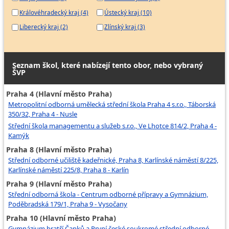
Královéhradecký kraj (4)
Ústecký kraj (10)
Liberecký kraj (2)
Zlínský kraj (3)
Seznam škol, které nabízejí tento obor, nebo vybraný
ŠVP
Praha 4 (Hlavní město Praha)
Metropolitní odborná umělecká střední škola Praha 4 s.r.o., Táborská
350/32, Praha 4 - Nusle
Střední škola managementu a služeb s.r.o., Ve Lhotce 814/2, Praha 4 -
Kamýk
Praha 8 (Hlavní město Praha)
Střední odborné učiliště kadeřnické, Praha 8, Karlínské náměstí 8/225,
Karlínské náměstí 225/8, Praha 8 - Karlín
Praha 9 (Hlavní město Praha)
Střední odborná škola - Centrum odborné přípravy a Gymnázium,
Poděbradská 179/1, Praha 9 - Vysočany
Praha 10 (Hlavní město Praha)
Gymnázium bratří Čapků a První české soukromé střední odborné