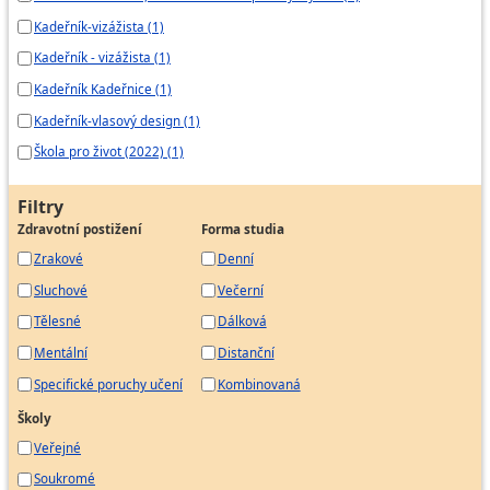
Kadeřník-vizážista (1)
Kadeřník - vizážista (1)
Kadeřník Kadeřnice (1)
Kadeřník-vlasový design (1)
Škola pro život (2022) (1)
Filtry
Zdravotní postižení
Forma studia
Zrakové
Denní
Sluchové
Večerní
Tělesné
Dálková
Mentální
Distanční
Specifické poruchy učení
Kombinovaná
Školy
Veřejné
Soukromé