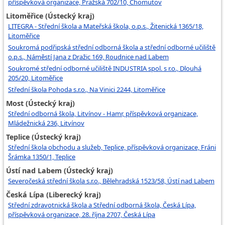
příspěvková organizace, Pražská 702/10, Chomutov
Litoměřice (Ústecký kraj)
LITEGRA - Střední škola a Mateřská škola, o.p.s., Žitenická 1365/18,
Litoměřice
Soukromá podřipská střední odborná škola a střední odborné učiliště
o.p.s., Náměstí Jana z Dražic 169, Roudnice nad Labem
Soukromé střední odborné učiliště INDUSTRIA spol. s r.o., Dlouhá
205/20, Litoměřice
Střední škola Pohoda s.r.o., Na Vinici 2244, Litoměřice
Most (Ústecký kraj)
Střední odborná škola, Litvínov - Hamr, příspěvková organizace,
Mládežnická 236, Litvínov
Teplice (Ústecký kraj)
Střední škola obchodu a služeb, Teplice, příspěvková organizace, Fráni
Šrámka 1350/1, Teplice
Ústí nad Labem (Ústecký kraj)
Severočeská střední škola s.r.o., Bělehradská 1523/58, Ústí nad Labem
Česká Lípa (Liberecký kraj)
Střední zdravotnická škola a Střední odborná škola, Česká Lípa,
příspěvková organizace, 28. října 2707, Česká Lípa