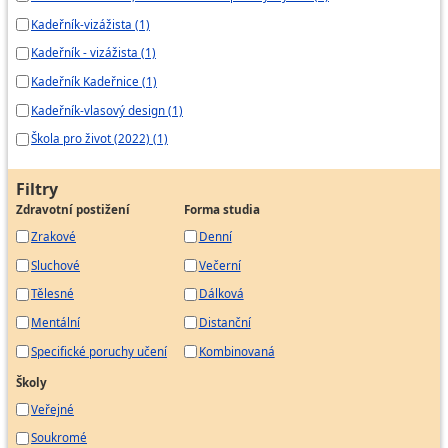
Kadeřník-vizážista (1)
Kadeřník - vizážista (1)
Kadeřník Kadeřnice (1)
Kadeřník-vlasový design (1)
Škola pro život (2022) (1)
Filtry
Zdravotní postižení
Forma studia
Zrakové
Denní
Sluchové
Večerní
Tělesné
Dálková
Mentální
Distanční
Specifické poruchy učení
Kombinovaná
Školy
Veřejné
Soukromé