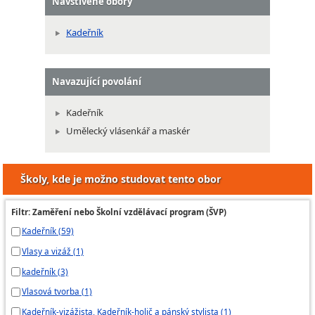
Navštívené obory
Kadeřník
Navazující povolání
Kadeřník
Umělecký vlásenkář a maskér
Školy, kde je možno studovat tento obor
Filtr: Zaměření nebo Školní vzdělávací program (ŠVP)
Kadeřník (59)
Vlasy a vizáž (1)
kadeřník (3)
Vlasová tvorba (1)
Kadeřník-vizážista, Kadeřník-holič a pánský stylista (1)