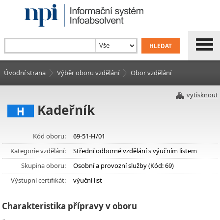
Úvodní strana
Výběr oboru vzdělání
Obor vzdělání
vytisknout
Kadeřník
H
Kód oboru:
69-51-H/01
Kategorie vzdělání:
Střední odborné vzdělání s výučním listem
Skupina oboru:
Osobní a provozní služby (Kód: 69)
Výstupní certifikát:
výuční list
Charakteristika přípravy v oboru