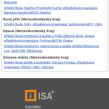
Bohumín
Střední škola, Havířov-Prostřední Suchá, příspěvková organizace,
Kapitána Jasioka 635/50, Havířov
Nový Jičín (Moravskoslezský kraj)
Střední škola, Odry, příspěvková organizace, Sokolovská 647/1, Odry
Opava (Moravskoslezský kraj)
Střední škola hotelnictví a služeb a Vyšší odborná škola, Opava,
příspěvková organizace, Tyršova 867/34, Opava
Střední škola hotelnictví, gastronomie a služeb SČMSD Šilheřovice,
s.r.o., Dolní 356, Šilheřovice
Ostrava-město (Moravskoslezský kraj)
Střední škola služeb a podnikání, Ostrava-Poruba, příspěvková
organizace, Příčná 1108/1, Ostrava
O projektu