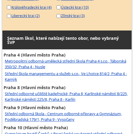
Královéhradecký kraj (4)
Ústecký kraj (10)
Liberecký kraj (2)
Zlínský kraj (3)
Seznam škol, které nabízejí tento obor, nebo vybraný
ŠVP
Praha 4 (Hlavní město Praha)
Metropolitní odborná umělecká střední škola Praha 4 s.r.o., Táborská
350/32, Praha 4 - Nusle
Střední škola managementu a služeb s.r.o., Ve Lhotce 814/2, Praha 4 -
Kamýk
Praha 8 (Hlavní město Praha)
Střední odborné učiliště kadeřnické, Praha 8, Karlínské náměstí 8/225,
Karlínské náměstí 225/8, Praha 8 - Karlín
Praha 9 (Hlavní město Praha)
Střední odborná škola - Centrum odborné přípravy a Gymnázium,
Poděbradská 179/1, Praha 9 - Vysočany
Praha 10 (Hlavní město Praha)
Gymnázium bratří Čapků a První české soukromé střední odborné