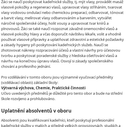
Žáci se naučí poskytovat kadeřnické služby, tj. mýt vlasy, provádět masáž
vlasové pokožky a regeneraci vlasů, upravovat vlasy střiháním, tvarovat
vlasy vodovou ondulací nebo chemickou preparací, odbarvovat, tónovat
a barvit vlasy, melírovat vlasy odbarvováním a barvením, vytvářet
náročné společenské účesy, holit vousy a upravovat tvar knírů a
plnovousů. Žáci se také naučí rozpoznat závažné onemocnění vlasů a
vlasové pokožky hlavy a včas doporučit návštěvu lékaře, volit a vhodně
používat vlasové přípravky a uplatňovat zdravotní a estetické požadavky
a zásady hygieny při poskytování kadeřnických služeb. Naučí se
zhotovovat nákresy rozpracování účesů a vlastní návrhy pro účesovou
tvorbu a poskytovat poradenské služby z hlediska ošetřování vlasů a
návrhu na konečnou úpravu vlasů. Osvojí si zásady společenského
chování a profesního jednání.
Pro vzdělávání v tomto oboru jsou významné vyučovací předměty
(vzdělávací oblasti) základní školy:
Výtvarná výchova, Chemie, Praktické činnosti
Učivo uvedených předmětů je důležité pro tento obor a bude na střední
škole rozvíjeno a prohlubováno.
Uplatnění absolventů v oboru
Absolventi jsou kvalifikovaní kadeřníci, kteří poskytují profesionální
kadeřnické služby v malých a středně velkých provozovnách, studiích a