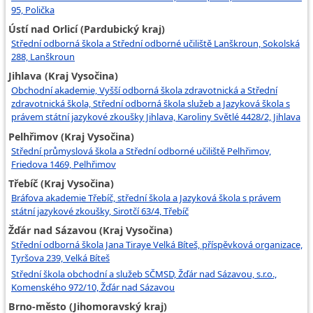
95, Polička
Ústí nad Orlicí (Pardubický kraj)
Střední odborná škola a Střední odborné učiliště Lanškroun, Sokolská
288, Lanškroun
Jihlava (Kraj Vysočina)
Obchodní akademie, Vyšší odborná škola zdravotnická a Střední
zdravotnická škola, Střední odborná škola služeb a Jazyková škola s
právem státní jazykové zkoušky Jihlava, Karoliny Světlé 4428/2, Jihlava
Pelhřimov (Kraj Vysočina)
Střední průmyslová škola a Střední odborné učiliště Pelhřimov,
Friedova 1469, Pelhřimov
Třebíč (Kraj Vysočina)
Bráfova akademie Třebíč, střední škola a Jazyková škola s právem
státní jazykové zkoušky, Sirotčí 63/4, Třebíč
Žďár nad Sázavou (Kraj Vysočina)
Střední odborná škola Jana Tiraye Velká Bíteš, příspěvková organizace,
Tyršova 239, Velká Bíteš
Střední škola obchodní a služeb SČMSD, Žďár nad Sázavou, s.r.o.,
Komenského 972/10, Žďár nad Sázavou
Brno-město (Jihomoravský kraj)