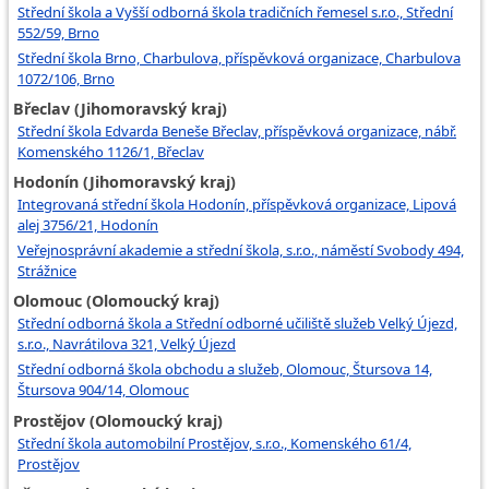
Střední škola a Vyšší odborná škola tradičních řemesel s.r.o., Střední
552/59, Brno
Střední škola Brno, Charbulova, příspěvková organizace, Charbulova
1072/106, Brno
Břeclav (Jihomoravský kraj)
Střední škola Edvarda Beneše Břeclav, příspěvková organizace, nábř.
Komenského 1126/1, Břeclav
Hodonín (Jihomoravský kraj)
Integrovaná střední škola Hodonín, příspěvková organizace, Lipová
alej 3756/21, Hodonín
Veřejnosprávní akademie a střední škola, s.r.o., náměstí Svobody 494,
Strážnice
Olomouc (Olomoucký kraj)
Střední odborná škola a Střední odborné učiliště služeb Velký Újezd,
s.r.o., Navrátilova 321, Velký Újezd
Střední odborná škola obchodu a služeb, Olomouc, Štursova 14,
Štursova 904/14, Olomouc
Prostějov (Olomoucký kraj)
Střední škola automobilní Prostějov, s.r.o., Komenského 61/4,
Prostějov