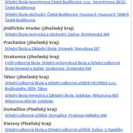
Střední škola Jeronýmova České Budějovice, s.r.o., Jeronýmova 28/22,
České Budějovice
Střední škola obchodní, České Budějovice, Husova 9, Husova tř. 1846/9,
České Budějovice
Jindřichův Hradec (Jihočeský kraj)
Střední škola technická a obchodní, Dačice, Strojírenská 304
Prachatice (Jihočeský kraj)
Střední škola a Základní škola, Vimperk, Nerudova 267
Strakonice (Jihočeský kraj)
Vyšší odborná škola, Střední průmyslová škola a Střední odborná
škola řemesel a služeb, Strakonice, Zvolenská 934
Tábor (Jihočeský kraj)
Střední odborná škola a střední odborné učiliště HEUREKA s.r.o.,
Bydlinského 2859, Tábor
Střední škola řemeslná a Základní škola, Soběslav, Wilsonova 405,
Wilsonova 405/34, Soběslav
Domažlice (Plzeňský kraj)
Střední odborné učiliště, Domažlice, Prokopa Velikého 640
Klatovy (Plzeňský kraj)
Střední odborná škola a Střední odborné učiliště, Sušice, U Kapličky