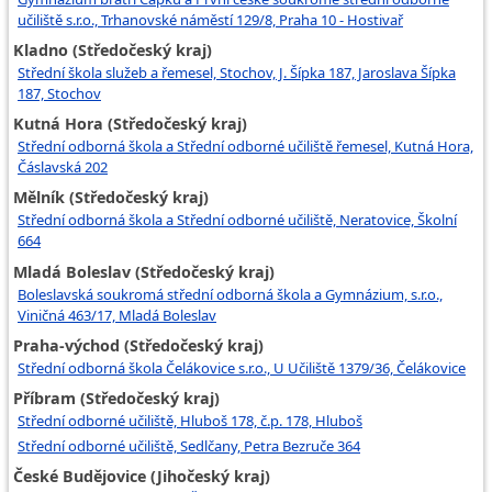
učiliště s.r.o., Trhanovské náměstí 129/8, Praha 10 - Hostivař
Kladno (Středočeský kraj)
Střední škola služeb a řemesel, Stochov, J. Šípka 187, Jaroslava Šípka
187, Stochov
Kutná Hora (Středočeský kraj)
Střední odborná škola a Střední odborné učiliště řemesel, Kutná Hora,
Čáslavská 202
Mělník (Středočeský kraj)
Střední odborná škola a Střední odborné učiliště, Neratovice, Školní
664
Mladá Boleslav (Středočeský kraj)
Boleslavská soukromá střední odborná škola a Gymnázium, s.r.o.,
Viničná 463/17, Mladá Boleslav
Praha-východ (Středočeský kraj)
Střední odborná škola Čelákovice s.r.o., U Učiliště 1379/36, Čelákovice
Příbram (Středočeský kraj)
Střední odborné učiliště, Hluboš 178, č.p. 178, Hluboš
Střední odborné učiliště, Sedlčany, Petra Bezruče 364
České Budějovice (Jihočeský kraj)