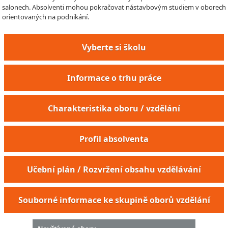
salonech. Absolventi mohou pokračovat nástavbovým studiem v oborech
orientovaných na podnikání.
Vyberte si školu
Informace o trhu práce
Charakteristika oboru / vzdělání
Profil absolventa
Učební plán / Rozvržení obsahu vzdělávání
Souborné informace ke skupině oborů vzdělání