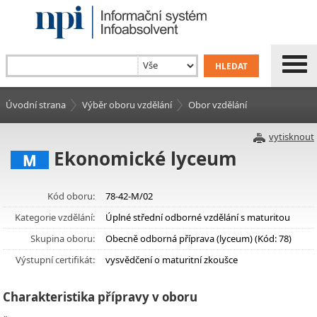
Úvodní strana
Výběr oboru vzdělání
Obor vzdělání
vytisknout
Ekonomické lyceum
M
Kód oboru:
78-42-M/02
Kategorie vzdělání:
Úplné střední odborné vzdělání s maturitou
Skupina oboru:
Obecně odborná příprava (lyceum) (Kód: 78)
Výstupní certifikát:
vysvědčení o maturitní zkoušce
Charakteristika přípravy v oboru