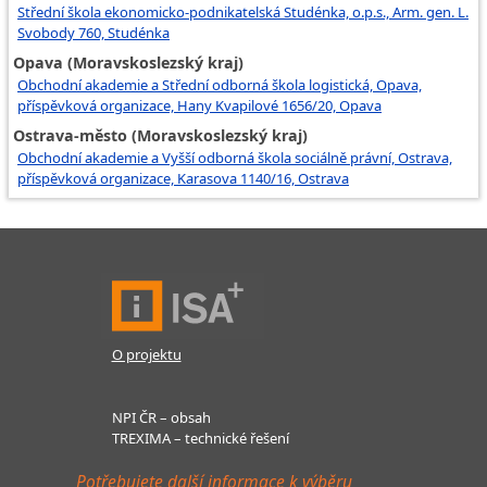
Střední škola ekonomicko-podnikatelská Studénka, o.p.s., Arm. gen. L.
Svobody 760, Studénka
Opava (Moravskoslezský kraj)
Obchodní akademie a Střední odborná škola logistická, Opava,
příspěvková organizace, Hany Kvapilové 1656/20, Opava
Ostrava-město (Moravskoslezský kraj)
Obchodní akademie a Vyšší odborná škola sociálně právní, Ostrava,
příspěvková organizace, Karasova 1140/16, Ostrava
O projektu
NPI ČR – obsah
TREXIMA – technické řešení
Potřebujete další informace k výběru