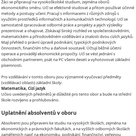
Žáci se připravují na vysokoškolské studium, zejména oborů
ekonomického směru. Učí se efektivně studovat a přitom používat účinné
metody a postupy učení. Pracují s informacemi z různých zdrojů s
využitím prostředků informačních a komunikačních technologií. Učí se
samostatně zpracovávat odborné práce a projekty a jejich výsledky
prezentovat a ohajovat. Získávají široký rozhled ve společenskovědním,
matematickém a přírodovědném vzdělávání a znalosti dvou cizích jazyků.
Mají přehled o právní úpravě podnikání, typických podnikových
činnostech, finančním trhu a daňové soustavě. Účtují běžné účetní
operace a provádějí ekonomické propočty. Učí se vést jednání s
obchodním partnerem, psát na PC všemi deseti a vyhotovovat základní
písemnosti.
Pro vzdělávání v tomto oboru jsou významné vyučovací předměty
(vzdělávací oblasti) základní školy:
Matematika, Cizí jazyk
Učivo uvedených předmětů je důležité pro tento obor a bude na střední
škole rozvíjeno a prohlubováno.
Uplatnění absolventů v oboru
Absolventi jsou připraveni ke studiu na vysokých školách, zejména na
ekonomických a právnických fakultách, a na vyšších odborných školách
zaměřených např. na ekonomiku, podnikání, finančnictví, veřejnou