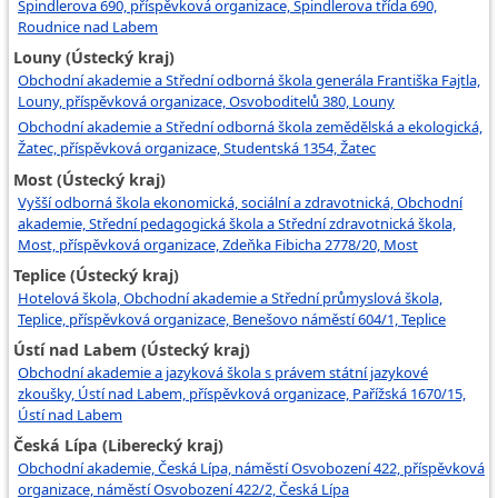
Špindlerova 690, příspěvková organizace, Špindlerova třída 690,
Roudnice nad Labem
Louny (Ústecký kraj)
Obchodní akademie a Střední odborná škola generála Františka Fajtla,
Louny, příspěvková organizace, Osvoboditelů 380, Louny
Obchodní akademie a Střední odborná škola zemědělská a ekologická,
Žatec, příspěvková organizace, Studentská 1354, Žatec
Most (Ústecký kraj)
Vyšší odborná škola ekonomická, sociální a zdravotnická, Obchodní
akademie, Střední pedagogická škola a Střední zdravotnická škola,
Most, příspěvková organizace, Zdeňka Fibicha 2778/20, Most
Teplice (Ústecký kraj)
Hotelová škola, Obchodní akademie a Střední průmyslová škola,
Teplice, příspěvková organizace, Benešovo náměstí 604/1, Teplice
Ústí nad Labem (Ústecký kraj)
Obchodní akademie a jazyková škola s právem státní jazykové
zkoušky, Ústí nad Labem, příspěvková organizace, Pařížská 1670/15,
Ústí nad Labem
Česká Lípa (Liberecký kraj)
Obchodní akademie, Česká Lípa, náměstí Osvobození 422, příspěvková
organizace, náměstí Osvobození 422/2, Česká Lípa