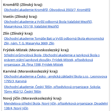
Kroměříž (Zlínský kraj)
Obchodní akademie Kroměříž, Obvodová 3503/7, Kroměříž
Vsetín (Zlínský kraj)
Obchodní akademie a Vyšší odborná škola Valašské Meziříčí,
Masarykova 101/18, Valašské Meziříčí
Zlín (Zlínský kraj)
Obchodní akademie Tomáše Bati a Vyšší odborná škola ekonomická
Zlín, nám. T. G. Masaryka 3669, Zlín
Frýdek-Místek (Moravskoslezský kraj)
Střední průmyslová škola, Obchodní akademie a Jazyková škola s
právem státní jazykové zkoušky, Frýdek-Místek, příspěvková
organizace, 28. října 1598, Frýdek-Místek
Karviná (Moravskoslezský kraj)
Obchodní akademie a Česko - anglická základní škola s.r.o., Leonovova
1795/3, Karviná
Obchodní akademie, Český Těšín, příspěvková organizace, Sokola-
Tůmy 402/12, Český Těšín
Nový Jičín (Moravskoslezský kraj)
Mendelova střední škola, Nový Jičín, příspěvková organizace, Divadelní
138/4, Nový Jičín