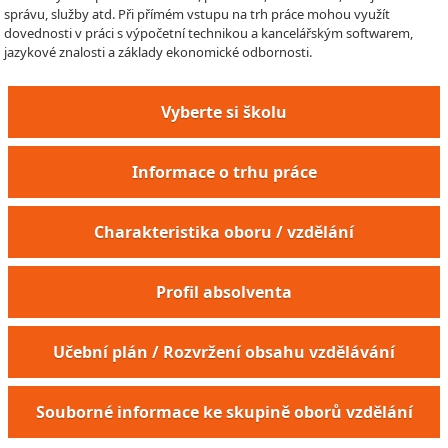
správu, služby atd. Při přímém vstupu na trh práce mohou využít
dovednosti v práci s výpočetní technikou a kancelářským softwarem,
jazykové znalosti a základy ekonomické odbornosti.
Vyberte si školu
Informace o trhu práce
Charakteristika oboru / vzdělání
Profil absolventa
Učební plán / Rozvržení obsahu vzdělávání
Souborné informace ke skupině oborů vzdělání