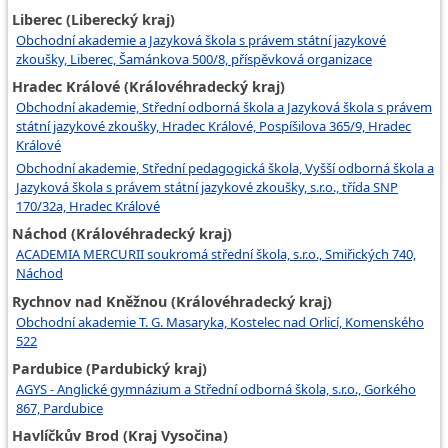
Liberec (Liberecký kraj)
Obchodní akademie a Jazyková škola s právem státní jazykové
zkoušky, Liberec, Šamánkova 500/8, příspěvková organizace
Hradec Králové (Královéhradecký kraj)
Obchodní akademie, Střední odborná škola a Jazyková škola s právem
státní jazykové zkoušky, Hradec Králové, Pospíšilova 365/9, Hradec
Králové
Obchodní akademie, Střední pedagogická škola, Vyšší odborná škola a
Jazyková škola s právem státní jazykové zkoušky, s.r.o., třída SNP
170/32a, Hradec Králové
Náchod (Královéhradecký kraj)
ACADEMIA MERCURII soukromá střední škola, s.r.o., Smiřických 740,
Náchod
Rychnov nad Kněžnou (Královéhradecký kraj)
Obchodní akademie T. G. Masaryka, Kostelec nad Orlicí, Komenského
522
Pardubice (Pardubický kraj)
AGYS - Anglické gymnázium a Střední odborná škola, s.r.o., Gorkého
867, Pardubice
Havlíčkův Brod (Kraj Vysočina)