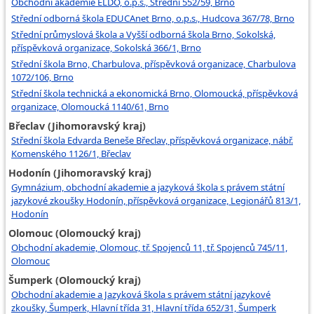
Obchodní akademie ELDO, o.p.s., Střední 552/59, Brno
Střední odborná škola EDUCAnet Brno, o.p.s., Hudcova 367/78, Brno
Střední průmyslová škola a Vyšší odborná škola Brno, Sokolská,
příspěvková organizace, Sokolská 366/1, Brno
Střední škola Brno, Charbulova, příspěvková organizace, Charbulova
1072/106, Brno
Střední škola technická a ekonomická Brno, Olomoucká, příspěvková
organizace, Olomoucká 1140/61, Brno
Břeclav (Jihomoravský kraj)
Střední škola Edvarda Beneše Břeclav, příspěvková organizace, nábř.
Komenského 1126/1, Břeclav
Hodonín (Jihomoravský kraj)
Gymnázium, obchodní akademie a jazyková škola s právem státní
jazykové zkoušky Hodonín, příspěvková organizace, Legionářů 813/1,
Hodonín
Olomouc (Olomoucký kraj)
Obchodní akademie, Olomouc, tř. Spojenců 11, tř. Spojenců 745/11,
Olomouc
Šumperk (Olomoucký kraj)
Obchodní akademie a Jazyková škola s právem státní jazykové
zkoušky, Šumperk, Hlavní třída 31, Hlavní třída 652/31, Šumperk