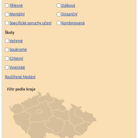
Tělesné
Dálková
Mentální
Distanční
Specifické poruchy učení
Kombinovaná
Školy
Veřejné
Soukromé
Církevní
Vojenské
Rozšířené hledání
Filtr podle kraje