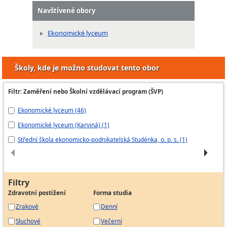
Navštívené obory
Ekonomické lyceum
Školy, kde je možno studovat tento obor
Filtr: Zaměření nebo Školní vzdělávací program (ŠVP)
Ekonomické lyceum (46)
ED
Ekonomické lyceum (Karviná) (1)
Ek
Střední škola ekonomicko-podnikatelská Studénka, o. p. s. (1)
Šk
Filtry
Zdravotní postižení
Forma studia
Zrakové
Denní
Sluchové
Večerní