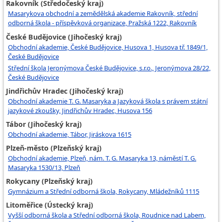
Rakovník (Středočeský kraj)
Masarykova obchodní a zemědělská akademie Rakovník, střední
odborná škola - příspěvková organizace, Pražská 1222, Rakovník
České Budějovice (Jihočeský kraj)
Obchodní akademie, České Budějovice, Husova 1, Husova tř. 1849/1,
České Budějovice
Střední škola Jeronýmova České Budějovice, s.r.o., Jeronýmova 28/22,
České Budějovice
Jindřichův Hradec (Jihočeský kraj)
Obchodní akademie T. G. Masaryka a Jazyková škola s právem státní
jazykové zkoušky, Jindřichův Hradec, Husova 156
Tábor (Jihočeský kraj)
Obchodní akademie, Tábor, Jiráskova 1615
Plzeň-město (Plzeňský kraj)
Obchodní akademie, Plzeň, nám. T. G. Masaryka 13, náměstí T. G.
Masaryka 1530/13, Plzeň
Rokycany (Plzeňský kraj)
Gymnázium a Střední odborná škola, Rokycany, Mládežníků 1115
Litoměřice (Ústecký kraj)
Vyšší odborná škola a Střední odborná škola, Roudnice nad Labem,