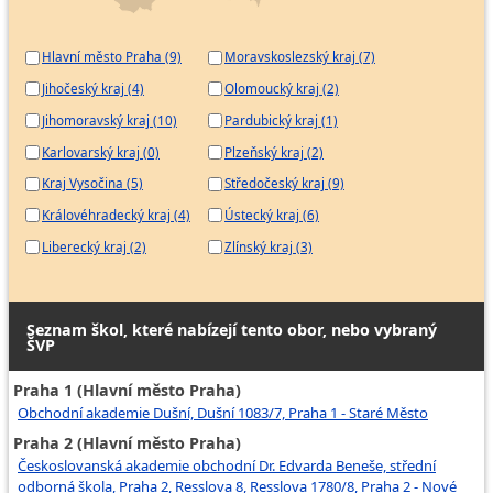
Hlavní město Praha (9)
Moravskoslezský kraj (7)
Jihočeský kraj (4)
Olomoucký kraj (2)
Jihomoravský kraj (10)
Pardubický kraj (1)
Karlovarský kraj (0)
Plzeňský kraj (2)
Kraj Vysočina (5)
Středočeský kraj (9)
Královéhradecký kraj (4)
Ústecký kraj (6)
Liberecký kraj (2)
Zlínský kraj (3)
Seznam škol, které nabízejí tento obor, nebo vybraný
ŠVP
Praha 1 (Hlavní město Praha)
Obchodní akademie Dušní, Dušní 1083/7, Praha 1 - Staré Město
Praha 2 (Hlavní město Praha)
Českoslovanská akademie obchodní Dr. Edvarda Beneše, střední
odborná škola, Praha 2, Resslova 8, Resslova 1780/8, Praha 2 - Nové