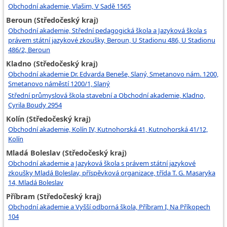
Obchodní akademie, Vlašim, V Sadě 1565
Beroun (Středočeský kraj)
Obchodní akademie, Střední pedagogická škola a Jazyková škola s
právem státní jazykové zkoušky, Beroun, U Stadionu 486, U Stadionu
486/2, Beroun
Kladno (Středočeský kraj)
Obchodní akademie Dr. Edvarda Beneše, Slaný, Smetanovo nám. 1200,
Smetanovo náměstí 1200/1, Slaný
Střední průmyslová škola stavební a Obchodní akademie, Kladno,
Cyrila Boudy 2954
Kolín (Středočeský kraj)
Obchodní akademie, Kolín IV, Kutnohorská 41, Kutnohorská 41/12,
Kolín
Mladá Boleslav (Středočeský kraj)
Obchodní akademie a Jazyková škola s právem státní jazykové
zkoušky Mladá Boleslav, příspěvková organizace, třída T. G. Masaryka
14, Mladá Boleslav
Příbram (Středočeský kraj)
Obchodní akademie a Vyšší odborná škola, Příbram I, Na Příkopech
104