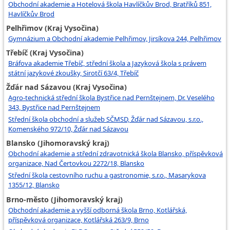
Obchodní akademie a Hotelová škola Havlíčkův Brod, Bratříků 851,
Havlíčkův Brod
Pelhřimov (Kraj Vysočina)
Gymnázium a Obchodní akademie Pelhřimov, Jirsíkova 244, Pelhřimov
Třebíč (Kraj Vysočina)
Bráfova akademie Třebíč, střední škola a Jazyková škola s právem
státní jazykové zkoušky, Sirotčí 63/4, Třebíč
Žďár nad Sázavou (Kraj Vysočina)
Agro-technická střední škola Bystřice nad Pernštejnem, Dr. Veselého
343, Bystřice nad Pernštejnem
Střední škola obchodní a služeb SČMSD, Žďár nad Sázavou, s.r.o.,
Komenského 972/10, Žďár nad Sázavou
Blansko (Jihomoravský kraj)
Obchodní akademie a střední zdravotnická škola Blansko, příspěvková
organizace, Nad Čertovkou 2272/18, Blansko
Střední škola cestovního ruchu a gastronomie, s.r.o., Masarykova
1355/12, Blansko
Brno-město (Jihomoravský kraj)
Obchodní akademie a vyšší odborná škola Brno, Kotlářská,
příspěvková organizace, Kotlářská 263/9, Brno