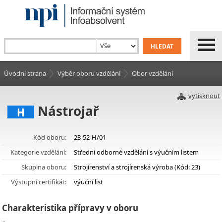
Úvodní strana
Výběr oboru vzdělání
Obor vzdělání
vytisknout
Nástrojař
H
Kód oboru:
23-52-H/01
Kategorie vzdělání:
Střední odborné vzdělání s výučním listem
Skupina oboru:
Strojírenství a strojírenská výroba (Kód: 23)
Výstupní certifikát:
výuční list
Charakteristika přípravy v oboru