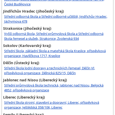
České Budějovice
Jindřichův Hradec (Jihočeský kraj)
Střední odborná škola a Střední odborné učiliště, Jindřichův Hradec,
Jáchymova 478
Strakonice (Jihočeský kraj)
Vyšší odborná škola, Střední průmyslová škola a Střední odborná
škola řemesel a služeb, Strakonice, Zvolenská 934
Sokolov (Karlovarský kraj)
Střední škola, základní škola a mateřská škola Kraslice, příspěvková
organizace, Havlíčkova 1717, Kraslice
Děčín (Ústecký kraj)
Střední škola lodní dopravy a technických řemesel, Děčín VI,
příspěvková organizace, Dělnická 825/15, Děčín
Jablonec nad Nisou (Liberecký kraj)
Střední průmyslová škola technická, Jablonec nad Nisou, Belgická
4852, příspěvková organizace
Liberec (Liberecký kraj)
Střední škola strojní, stavební a dopravní, Liberec, příspěvková
organizace, Ještědská 358/106, Liberec
Semily (Liberecký kraj)