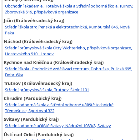
Obchodní akademie, Hotelová škola a Střední odborná škola, Turnov,
Zborovská 519, příspěvková organizace
Jičín (Královéhradecký kraj)
Střední škola strojírenská a elektrotechnická, Kumburská 846, Nová
Paka
Náchod (Královéhradecký kraj)
Střední průmyslová škola Otty Wichterleho, příspěvková organizace,
Hostovského 910, Hronov
Rychnov nad Kněžnou (Královéhradecký kraj)
Střední škola - Podorlické vzdělávací centrum, Dobruška, Pulická 695,
Dobruška
Trutnov (Královéhradecký kraj)
Střední průmyslová škola, Trutnov, Školní 101
Chrudim (Pardubický kraj)
Střední odborná škola a Střední odborné učiliště technické,
Třemošnice, Sportovní 322
Svitavy (Pardubický kraj)
Střední odborné učiliště Svitavy, Nádražní 1083/8, Svitavy
Ústí nad Orlicí (Pardubický kraj)