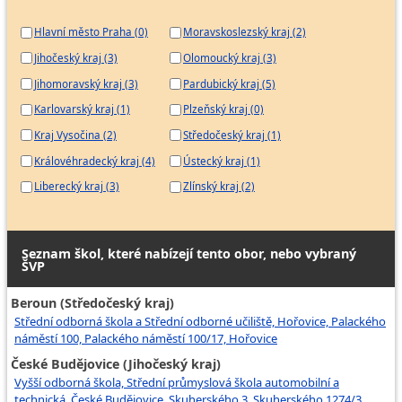
Hlavní město Praha (0)
Moravskoslezský kraj (2)
Jihočeský kraj (3)
Olomoucký kraj (3)
Jihomoravský kraj (3)
Pardubický kraj (5)
Karlovarský kraj (1)
Plzeňský kraj (0)
Kraj Vysočina (2)
Středočeský kraj (1)
Královéhradecký kraj (4)
Ústecký kraj (1)
Liberecký kraj (3)
Zlínský kraj (2)
Seznam škol, které nabízejí tento obor, nebo vybraný
ŠVP
Beroun (Středočeský kraj)
Střední odborná škola a Střední odborné učiliště, Hořovice, Palackého
náměstí 100, Palackého náměstí 100/17, Hořovice
České Budějovice (Jihočeský kraj)
Vyšší odborná škola, Střední průmyslová škola automobilní a
technická, České Budějovice, Skuherského 3, Skuherského 1274/3,