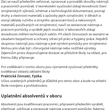
Žáci se naučí především seřizovat, opravovat a provádět zkoušky nástrojů
a pracovních pomůcek. V teoretickém vyučování získají dovednosti čtení
strojírenských výkresů, schémat a technologické dokumentace, poznají
druhy a vlastnosti materiálů a způsoby jejich označování. V dílnách si
osvojí základy ručního a strojního zpracování kovů a nekovových
materiálů používaných ve strojírenství, naučí se sestavovat nástroje a
pracovní pomůcky a vyrábět jejich součásti. V laboratořích získají
dovednosti měření technických veličin. Při všech činnostech se seznámí se
zásadami bezpečnosti a ochrany zdraví při práci a hygieny práce. Největší
skupinou nástrojů jsou nástroje a jiné výrobní pomůcky pro strojírenství.
Mohou jimi však být i chirurgické nástroje nebo nožířské výrobky.
Zájemcům proto doporučujeme dotázat se příslušné školy na oblast, pro
kterou žáky připravuje.
Pro vzdělávání v tomto oboru jsou významné vyučovací předměty
(vzdělávací oblasti) základní školy:
Praktické činnosti, Fyzika
Učivo uvedených předmětů je důležité pro tento obor a bude na střední
škole rozvíjeno a prohlubováno.
Uplatnění absolventů v oboru
Absolventi jsou kvalifikovaní pracovníci, připravení především vyrábět,
ošetřovat, udržovat a opravovat nástroje a pracovní pomůcky. Nástroji