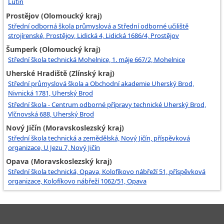
Lutín
Prostějov (Olomoucký kraj)
Střední odborná škola průmyslová a Střední odborné učiliště
strojírenské, Prostějov, Lidická 4, Lidická 1686/4, Prostějov
Šumperk (Olomoucký kraj)
Střední škola technická Mohelnice, 1. máje 667/2, Mohelnice
Uherské Hradiště (Zlínský kraj)
Střední průmyslová škola a Obchodní akademie Uherský Brod,
Nivnická 1781, Uherský Brod
Střední škola - Centrum odborné přípravy technické Uherský Brod,
Vlčnovská 688, Uherský Brod
Nový Jičín (Moravskoslezský kraj)
Střední škola technická a zemědělská, Nový Jičín, příspěvková
organizace, U Jezu 7, Nový Jičín
Opava (Moravskoslezský kraj)
Střední škola technická, Opava, Kolofíkovo nábřeží 51, příspěvková
organizace, Kolofíkovo nábřeží 1062/51, Opava