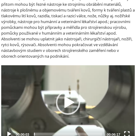
přitom mohou být řezné nástroje ke strojnímu obrábění materiálů,
nástroje k plošnému a objemovému tváření kovů, formy k tváření plastů a
tlakovému lití kovů, razidla, tiskací a razicí válce, nože, nůžky aj. nožířské
výrobky, nástroje pro humánní a veterinární lékařství apod.; pracovními
pomůckami mohou být přípravky a měřidla pro strojírenskou výrobu,
pomůcky používané v humánním a veterinárním lékařství apod.
Absolventi se mohou uplatnit jako nástrojaři, chirurgičtí nástrojaři, nožíři,
rytci kovů, rýsovači. Absolventi mohou pokračovat ve vzdělávání
nástavbovým studiem v oborech strojírenského zaměření nebo v
oborech orientovaných na podnikání.
Video
Player
00:00:03
00:06:17