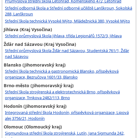
Průmyslová střední škola Letohrad, Komenského 472, Letohrad
Střední odborná škola a Střední odborné učiliště Lanškroun, Sokolská
288, Lanškroun
Střední škola technická Vysoké Mýto, Mládežnická 380, Vysoké Mýto
Jihlava (Kraj Vysočina)
Střední průmyslová škola Jihlava, třída Legionářů 1572/3, Jihlava
Žďár nad Sázavou (Kraj Vysočina)
Střední průmyslová škola Žďár nad Sázavou, Studentská 761/1, Žďár
nad Sázavou
Blansko (Jihomoravský kraj)
Střední škola technická a gastronomická Blansko, příspěvková
organizace, Bezručova 1601/33, Blansko
Brno-město (Jihomoravský kraj)
Střední škola strojírenská a elektrotechnická Brno, příspěvková
organizace, Trnkova 2482/113, Brno
Hodonín (Jihomoravský kraj)
Integrovaná střední škola Hodonín, příspěvková organizace, Lipová
alej 3756/21, Hodonín
Olomouc (Olomoucký kraj)
Sigmundova střední škola strojírenská, Lutín, Jana Sigmunda 242,