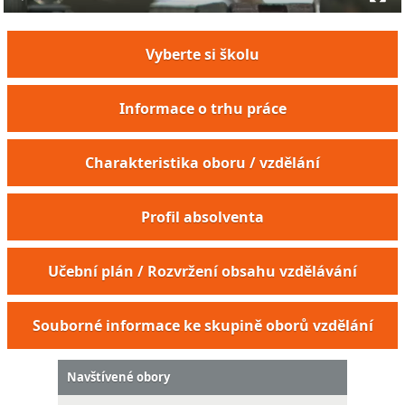
Vyberte si školu
Informace o trhu práce
Charakteristika oboru / vzdělání
Profil absolventa
Mechanik optických přístrojů a brýlové techniky
Učební plán / Rozvržení obsahu vzdělávání
Souborné informace ke skupině oborů vzdělání
Navštívené obory