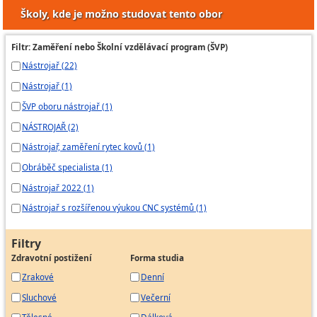
Školy, kde je možno studovat tento obor
Filtr: Zaměření nebo Školní vzdělávací program (ŠVP)
Nástrojař (22)
Nástrojař (1)
ŠVP oboru nástrojař (1)
NÁSTROJAŘ (2)
Nástrojař, zaměření rytec kovů (1)
Obráběč specialista (1)
Nástrojař 2022 (1)
Nástrojař s rozšířenou výukou CNC systémů (1)
Filtry
Zdravotní postižení
Forma studia
Zrakové
Denní
Sluchové
Večerní