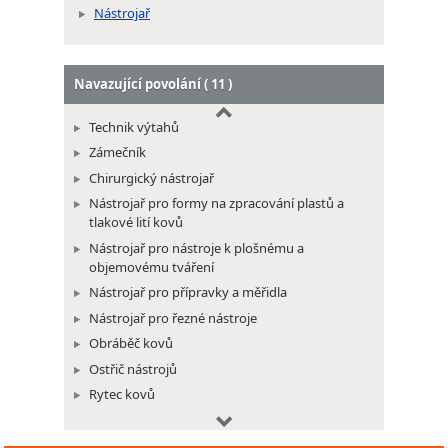
Nástrojař
Navazující povolání ( 11 )
Technik výtahů
Zámečník
Chirurgický nástrojař
Nástrojař pro formy na zpracování plastů a
tlakové lití kovů
Nástrojař pro nástroje k plošnému a
objemovému tváření
Nástrojař pro přípravky a měřidla
Nástrojař pro řezné nástroje
Obráběč kovů
Ostřič nástrojů
Rytec kovů
Mechanik optických přístrojů a brýlové techniky