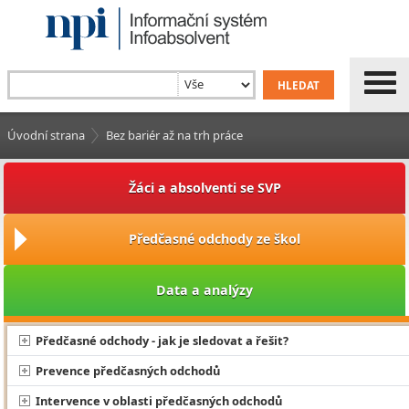
Úvodní strana
Bez bariér až na trh práce
Žáci a absolventi se SVP
Předčasné odchody ze škol
Data a analýzy
Předčasné odchody - jak je sledovat a řešit?
Prevence předčasných odchodů
Intervence v oblasti předčasných odchodů