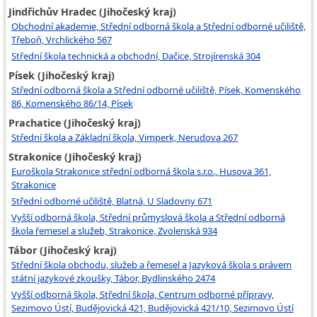
Jindřichův Hradec (Jihočeský kraj)
Obchodní akademie, Střední odborná škola a Střední odborné učiliště,
Třeboň, Vrchlického 567
Střední škola technická a obchodní, Dačice, Strojírenská 304
Písek (Jihočeský kraj)
Střední odborná škola a Střední odborné učiliště, Písek, Komenského
86, Komenského 86/14, Písek
Prachatice (Jihočeský kraj)
Střední škola a Základní škola, Vimperk, Nerudova 267
Strakonice (Jihočeský kraj)
Euroškola Strakonice střední odborná škola s.r.o., Husova 361,
Strakonice
Střední odborné učiliště, Blatná, U Sladovny 671
Vyšší odborná škola, Střední průmyslová škola a Střední odborná
škola řemesel a služeb, Strakonice, Zvolenská 934
Tábor (Jihočeský kraj)
Střední škola obchodu, služeb a řemesel a Jazyková škola s právem
státní jazykové zkoušky, Tábor, Bydlinského 2474
Vyšší odborná škola, Střední škola, Centrum odborné přípravy,
Sezimovo Ústí, Budějovická 421, Budějovická 421/10, Sezimovo Ústí