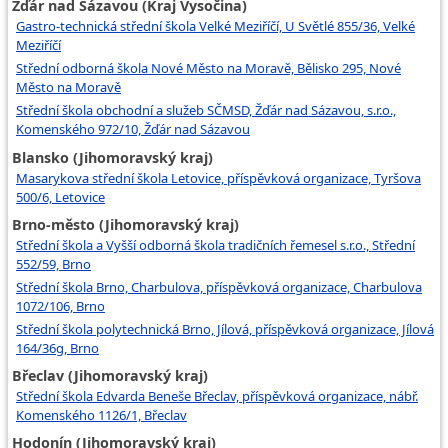
Žďár nad Sázavou (Kraj Vysočina)
Gastro-technická střední škola Velké Meziříčí, U Světlé 855/36, Velké
Meziříčí
Střední odborná škola Nové Město na Moravě, Bělisko 295, Nové
Město na Moravě
Střední škola obchodní a služeb SČMSD, Žďár nad Sázavou, s.r.o.,
Komenského 972/10, Žďár nad Sázavou
Blansko (Jihomoravský kraj)
Masarykova střední škola Letovice, příspěvková organizace, Tyršova
500/6, Letovice
Brno-město (Jihomoravský kraj)
Střední škola a Vyšší odborná škola tradičních řemesel s.r.o., Střední
552/59, Brno
Střední škola Brno, Charbulova, příspěvková organizace, Charbulova
1072/106, Brno
Střední škola polytechnická Brno, Jílová, příspěvková organizace, Jílová
164/36g, Brno
Břeclav (Jihomoravský kraj)
Střední škola Edvarda Beneše Břeclav, příspěvková organizace, nábř.
Komenského 1126/1, Břeclav
Hodonín (Jihomoravský kraj)