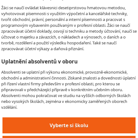
Žáci se naučí ovládat klávesnici desetiprstovou hmatovou metodou,
vyhotovovat písemnosti s využitím výpočetní a kancelářské techniky,
tvořit obchodní, právní, personální a interní písemnosti a pracovat s
programovým vybavením používaným v profesní oblasti. Žáci se naučí
zpracovávat účetní doklady, osvojí si techniku a metody účtování, naučí se
účtovat o majetku a závazcích, o nákladech a výnosech, o daních a o
tvorbě, rozdělení a použití výsledku hospodaření. Také se naučí
zpracovávat účetní výkazy a daňová přiznání.
Uplatnění absolventů v oboru
Absolventi se uplatní při výkonu ekonomické, provozně-ekonomické,
obchodní a administrativní činnosti. Získané znalosti a dovednosti úplatní
při řízení vlastní firmy především v profesní oblasti, pro kterou se
připravovali v předcházející přípravě v konkrétním učebním oboru.
Absolventi mohou pokračovat ve studiu na vyšších odborných školách
nebo vysokých školách, zejména v ekonomicky zaměřených oborech
vzdělání.
Vyberte si školu