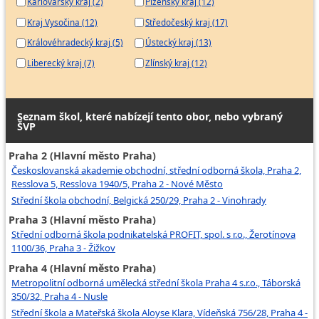
Karlovarský kraj (2)
Plzeňský kraj (12)
Kraj Vysočina (12)
Středočeský kraj (17)
Královéhradecký kraj (5)
Ústecký kraj (13)
Liberecký kraj (7)
Zlínský kraj (12)
Seznam škol, které nabízejí tento obor, nebo vybraný
ŠVP
Praha 2 (Hlavní město Praha)
Českoslovanská akademie obchodní, střední odborná škola, Praha 2,
Resslova 5, Resslova 1940/5, Praha 2 - Nové Město
Střední škola obchodní, Belgická 250/29, Praha 2 - Vinohrady
Praha 3 (Hlavní město Praha)
Střední odborná škola podnikatelská PROFIT, spol. s r.o., Žerotínova
1100/36, Praha 3 - Žižkov
Praha 4 (Hlavní město Praha)
Metropolitní odborná umělecká střední škola Praha 4 s.r.o., Táborská
350/32, Praha 4 - Nusle
Střední škola a Mateřská škola Aloyse Klara, Vídeňská 756/28, Praha 4 -