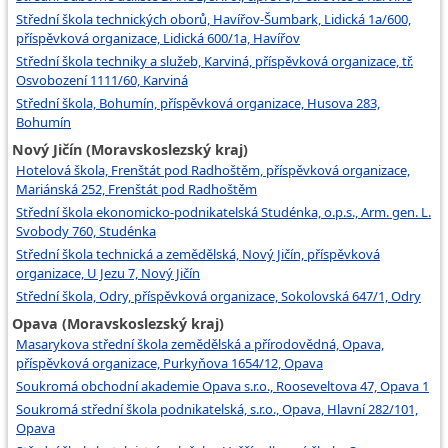
Střední škola technických oborů, Havířov-Šumbark, Lidická 1a/600,
příspěvková organizace, Lidická 600/1a, Havířov
Střední škola techniky a služeb, Karviná, příspěvková organizace, tř.
Osvobození 1111/60, Karviná
Střední škola, Bohumín, příspěvková organizace, Husova 283,
Bohumín
Nový Jičín (Moravskoslezský kraj)
Hotelová škola, Frenštát pod Radhoštěm, příspěvková organizace,
Mariánská 252, Frenštát pod Radhoštěm
Střední škola ekonomicko-podnikatelská Studénka, o.p.s., Arm. gen. L.
Svobody 760, Studénka
Střední škola technická a zemědělská, Nový Jičín, příspěvková
organizace, U Jezu 7, Nový Jičín
Střední škola, Odry, příspěvková organizace, Sokolovská 647/1, Odry
Opava (Moravskoslezský kraj)
Masarykova střední škola zemědělská a přírodovědná, Opava,
příspěvková organizace, Purkyňova 1654/12, Opava
Soukromá obchodní akademie Opava s.r.o., Rooseveltova 47, Opava 1
Soukromá střední škola podnikatelská, s.r.o., Opava, Hlavní 282/101,
Opava