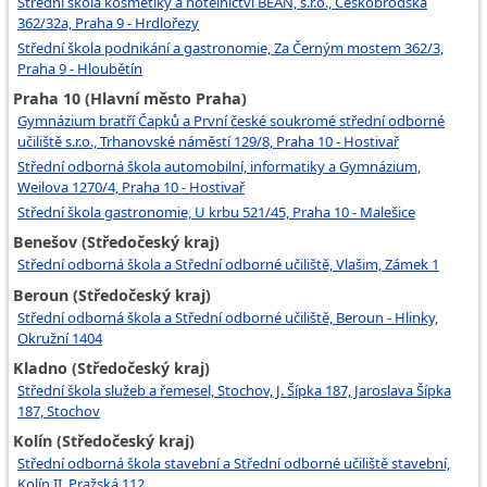
Střední škola kosmetiky a hotelnictví BEAN, s.r.o., Českobrodská
362/32a, Praha 9 - Hrdlořezy
Střední škola podnikání a gastronomie, Za Černým mostem 362/3,
Praha 9 - Hloubětín
Praha 10 (Hlavní město Praha)
Gymnázium bratří Čapků a První české soukromé střední odborné
učiliště s.r.o., Trhanovské náměstí 129/8, Praha 10 - Hostivař
Střední odborná škola automobilní, informatiky a Gymnázium,
Weilova 1270/4, Praha 10 - Hostivař
Střední škola gastronomie, U krbu 521/45, Praha 10 - Malešice
Benešov (Středočeský kraj)
Střední odborná škola a Střední odborné učiliště, Vlašim, Zámek 1
Beroun (Středočeský kraj)
Střední odborná škola a Střední odborné učiliště, Beroun - Hlinky,
Okružní 1404
Kladno (Středočeský kraj)
Střední škola služeb a řemesel, Stochov, J. Šípka 187, Jaroslava Šípka
187, Stochov
Kolín (Středočeský kraj)
Střední odborná škola stavební a Střední odborné učiliště stavební,
Kolín II, Pražská 112