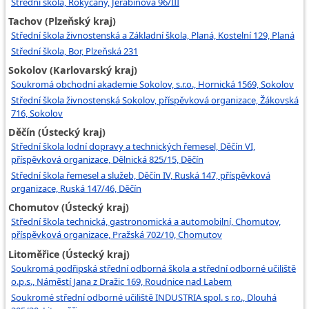
Střední škola, Rokycany, Jeřabinová 96/III
Tachov (Plzeňský kraj)
Střední škola živnostenská a Základní škola, Planá, Kostelní 129, Planá
Střední škola, Bor, Plzeňská 231
Sokolov (Karlovarský kraj)
Soukromá obchodní akademie Sokolov, s.r.o., Hornická 1569, Sokolov
Střední škola živnostenská Sokolov, příspěvková organizace, Žákovská
716, Sokolov
Děčín (Ústecký kraj)
Střední škola lodní dopravy a technických řemesel, Děčín VI,
příspěvková organizace, Dělnická 825/15, Děčín
Střední škola řemesel a služeb, Děčín IV, Ruská 147, příspěvková
organizace, Ruská 147/46, Děčín
Chomutov (Ústecký kraj)
Střední škola technická, gastronomická a automobilní, Chomutov,
příspěvková organizace, Pražská 702/10, Chomutov
Litoměřice (Ústecký kraj)
Soukromá podřipská střední odborná škola a střední odborné učiliště
o.p.s., Náměstí Jana z Dražic 169, Roudnice nad Labem
Soukromé střední odborné učiliště INDUSTRIA spol. s r.o., Dlouhá