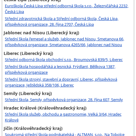
Euroškola Česká Lípa střední odborná škola s.r.o., Železničářská 2232,
Česká Lípa
Střední zdravotnická škola a Střední odborná škola, Česká Lípa,
příspěvková organizace, 28. října 2707, Česká Lípa
Jablonec nad Nisou (Liberecký kraj)
Střední škola řemesel a služeb, Jablonec nad Nisou, Smetanova 66,
příspěvková organizace, Smetanova 4265/66, Jablonec nad Nisou
Liberec (Liberecký kraj)
Střední odborná škola obchodní s.r.o., Broumovská 839/5, Liberec
Střední škola hospodářská a lesnická, Frýdlant, Bělíkova 1387,
příspěvková organizace
Střední škola strojní, stavební a dopravní, Liberec, příspěvková
organizace, Ještědská 358/106, Liberec
Semily (Liberecký kraj)
Střední škola, Semily, příspěvková organizace, 28. října 607, Semily
Hradec Králové (Královéhradecký kraj)
Střední škola služeb, obchodu a gastronomie, Velká 3/64, Hradec
Králové
Jičín (Královéhradecký kraj)
Soukromá střední škola podnikatelská - ALTMAN, s.r.o., Na Tobolce