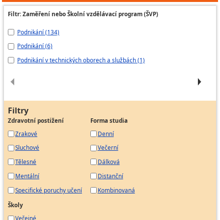
Filtr: Zaměření nebo Školní vzdělávací program (ŠVP)
Podnikání (134)
Po
Podnikání (6)
Po
Podnikání v technických oborech a službách (1)
St
Filtry
Zdravotní postižení
Forma studia
Zrakové
Denní
Sluchové
Večerní
Tělesné
Dálková
Mentální
Distanční
Specifické poruchy učení
Kombinovaná
Školy
Veřejné