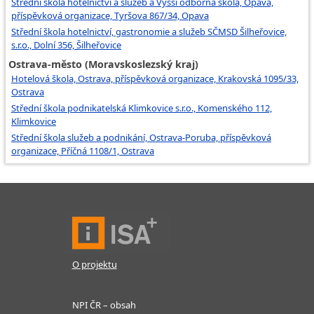
Střední škola hotelnictví a služeb a Vyšší odborná škola, Opava,
příspěvková organizace, Tyršova 867/34, Opava
Střední škola hotelnictví, gastronomie a služeb SČMSD Šilheřovice,
s.r.o., Dolní 356, Šilheřovice
Ostrava-město (Moravskoslezský kraj)
Hotelová škola, Ostrava, příspěvková organizace, Krakovská 1095/33,
Ostrava
Střední škola podnikatelská Klimkovice s.r.o., Komenského 112,
Klimkovice
Střední škola služeb a podnikání, Ostrava-Poruba, příspěvková
organizace, Příčná 1108/1, Ostrava
O projektu
NPI ČR – obsah