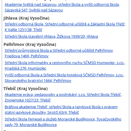
Akademie Světlá nad Sázavou, střední škola a vyšší odborná škola,
Sázavská 547, Světlá nad Sázavou
Jihlava (Kraj Vysočina)
Střední odborná škola, Střední odborné učiliště a Základní škola Třešť,
K Valše 1251/38, Třešť
Střední škola stavební Jihlava, Žižkova 1939/20, Jihlava
Pelhřimov (Kraj Vysočina)
Střední průmyslová škola a Střední odborné učiliště Pelhřimov,
Friedova 1469, Pelhřimov
Střední škola informatiky a cestovního ruchu SČMSD Humpolec, s.r.o.,
Hradská 276, Humpolec
Vyšší odborná škola a Střední škola hotelová SČMSD Pelhřimov, s.r.o.,
Slovanského bratrství 1664, Pelhřimov
Třebíč (Kraj Vysočina)
Akademie práva, pedagogiky a podnikání, s.r.o. Střední škola Třebíč,
Znojemská 1027/23, Třebíč
Bráfova akademie Třebíč, střední škola a Jazyková škola s právem
státní jazykové zkoušky, Sirotčí 63/4, Třebíč
Střední škola řemesel a služeb Moravské Budějovice, Tovačovského
sady 79, Moravské Budějovice