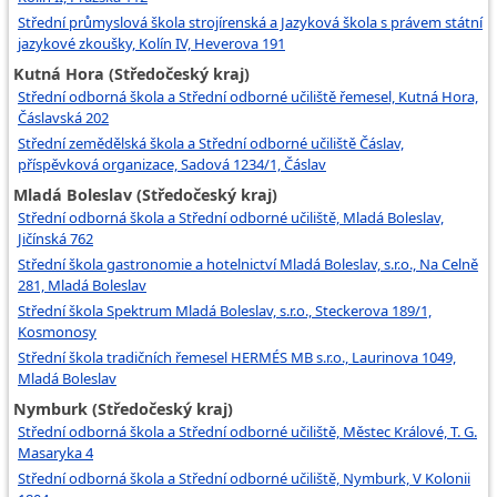
Střední průmyslová škola strojírenská a Jazyková škola s právem státní
jazykové zkoušky, Kolín IV, Heverova 191
Kutná Hora (Středočeský kraj)
Střední odborná škola a Střední odborné učiliště řemesel, Kutná Hora,
Čáslavská 202
Střední zemědělská škola a Střední odborné učiliště Čáslav,
příspěvková organizace, Sadová 1234/1, Čáslav
Mladá Boleslav (Středočeský kraj)
Střední odborná škola a Střední odborné učiliště, Mladá Boleslav,
Jičínská 762
Střední škola gastronomie a hotelnictví Mladá Boleslav, s.r.o., Na Celně
281, Mladá Boleslav
Střední škola Spektrum Mladá Boleslav, s.r.o., Steckerova 189/1,
Kosmonosy
Střední škola tradičních řemesel HERMÉS MB s.r.o., Laurinova 1049,
Mladá Boleslav
Nymburk (Středočeský kraj)
Střední odborná škola a Střední odborné učiliště, Městec Králové, T. G.
Masaryka 4
Střední odborná škola a Střední odborné učiliště, Nymburk, V Kolonii