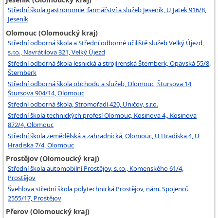
Střední škola gastronomie, farmářství a služeb Jeseník, U Jatek 916/8,
Jeseník
Olomouc (Olomoucký kraj)
Střední odborná škola a Střední odborné učiliště služeb Velký Újezd,
s.r.o., Navrátilova 321, Velký Újezd
Střední odborná škola lesnická a strojírenská Šternberk, Opavská 55/8,
Šternberk
Střední odborná škola obchodu a služeb, Olomouc, Štursova 14,
Štursova 904/14, Olomouc
Střední odborná škola, Stromořadí 420, Uničov, s.r.o.
Střední škola technických profesí Olomouc, Kosinova 4,, Kosinova
872/4, Olomouc
Střední škola zemědělská a zahradnická, Olomouc, U Hradiska 4, U
Hradiska 7/4, Olomouc
Prostějov (Olomoucký kraj)
Střední škola automobilní Prostějov, s.r.o., Komenského 61/4,
Prostějov
Švehlova střední škola polytechnická Prostějov, nám. Spojenců
2555/17, Prostějov
Přerov (Olomoucký kraj)