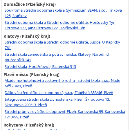
Domažlice (Plzeňský kraj)
Soukromá Střední odborná škola a Gymnázium BEAN, s.r.o., Trnkova
125, Staňkov
Střední odborná škola a Střední odborné učiliště, Horšovský Týn,
Littrowa 122, Jana Littrowa 122, Horšovský Týn
Klatovy (Plzeňský kraj)
Střední odborná škola a Střední odborné učiliště, Sušice, U Kapličky
761
Střední škola zemědělská a potravinářská, Klatovy, Národních
mučedníků 141
Střední škola, Horažďovice, Blatenská 313
Plzeň-město (Plzeňský kraj)
Akademie hotelnictví a cestovního ruchu - střední škola, s.r.o., Nade
Mží 734/1, Plzeň
Dálková střední škola ekonomická, s.r.o., Zábělská 853/46, Plzeň
Integrovaná střední škola živnostenská, Plzeň, Škroupova 13,
Škroupova 209/13, Plzeň
Střední průmyslová škola dopravní, Plzeň, Karlovarská 99, Karlovarská
1210/99, Plzeň
Rokycany (Plzeňský kraj)