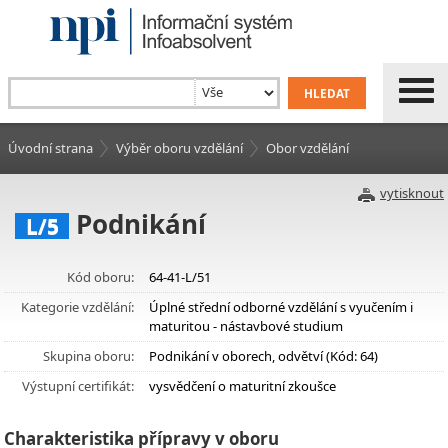
Úvodní strana
Výběr oboru vzdělání
Obor vzdělání
vytisknout
Podnikání
L/5
Kód oboru:
64-41-L/51
Kategorie vzdělání:
Úplné střední odborné vzdělání s vyučením i
maturitou - nástavbové studium
Skupina oboru:
Podnikání v oborech, odvětví (Kód: 64)
Výstupní certifikát:
vysvědčení o maturitní zkoušce
Charakteristika přípravy v oboru