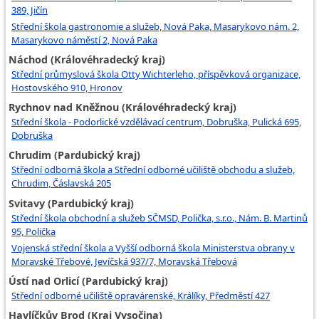
389, Jičín
Střední škola gastronomie a služeb, Nová Paka, Masarykovo nám. 2,
Masarykovo náměstí 2, Nová Paka
Náchod (Královéhradecký kraj)
Střední průmyslová škola Otty Wichterleho, příspěvková organizace,
Hostovského 910, Hronov
Rychnov nad Kněžnou (Královéhradecký kraj)
Střední škola - Podorlické vzdělávací centrum, Dobruška, Pulická 695,
Dobruška
Chrudim (Pardubický kraj)
Střední odborná škola a Střední odborné učiliště obchodu a služeb,
Chrudim, Čáslavská 205
Svitavy (Pardubický kraj)
Střední škola obchodní a služeb SČMSD, Polička, s.r.o., Nám. B. Martinů
95, Polička
Vojenská střední škola a Vyšší odborná škola Ministerstva obrany v
Moravské Třebové, Jevíčská 937/7, Moravská Třebová
Ústí nad Orlicí (Pardubický kraj)
Střední odborné učiliště opravárenské, Králíky, Předměstí 427
Havlíčkův Brod (Kraj Vysočina)