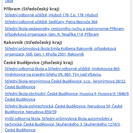
1804
Příbram (Středočeský kraj)
Střední odborné učiliště, Hluboš 178, č.p. 178, Hluboš
Střední odborné učiliště, Sedlčany, Petra Bezruče 364
Střední škola pedagogiky, cestovního ruchu a gastronomie Příbram,
příspěvková organizace, Gen. R. Tesaříka 114, Příbram
Rakovník (Středočeský kraj)
Střední průmyslová škola Emila Kolbena Rakovník, příspěvková
organizace, Sídl. Gen. J. Kholla 2501, Rakovník
České Budějovice (Jihočeský kraj)
Střední odborná škola a Střední odborné učiliště, Hněvkovice 865,
Hněvkovice na pravém břehu Vlt. 865, Týn nad Vltavou
Střední škola Jeronýmova České Budějovice, s.r.o., Jeronýmova 28/22,
České Budějovice
Střední škola obchodní, České Budějovice, Husova 9, Husova tř. 1846/9,
České Budějovice
Střední škola polytechnická, České Budějovice, Nerudova 59, České
Budějovice, Nerudova 859/59
Vyšší odborná škola, Střední průmyslová škola automobilní a
technická, České Budějovice, Skuherského 3, Skuherského 1274/3,
České Budějovice