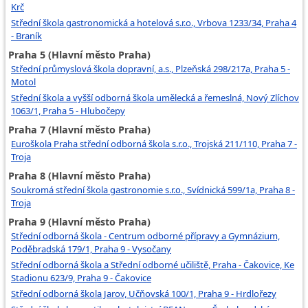
Krč
Střední škola gastronomická a hotelová s.r.o., Vrbova 1233/34, Praha 4
- Braník
Praha 5 (Hlavní město Praha)
Střední průmyslová škola dopravní, a.s., Plzeňská 298/217a, Praha 5 -
Motol
Střední škola a vyšší odborná škola umělecká a řemeslná, Nový Zlíchov
1063/1, Praha 5 - Hlubočepy
Praha 7 (Hlavní město Praha)
Euroškola Praha střední odborná škola s.r.o., Trojská 211/110, Praha 7 -
Troja
Praha 8 (Hlavní město Praha)
Soukromá střední škola gastronomie s.r.o., Svídnická 599/1a, Praha 8 -
Troja
Praha 9 (Hlavní město Praha)
Střední odborná škola - Centrum odborné přípravy a Gymnázium,
Poděbradská 179/1, Praha 9 - Vysočany
Střední odborná škola a Střední odborné učiliště, Praha - Čakovice, Ke
Stadionu 623/9, Praha 9 - Čakovice
Střední odborná škola Jarov, Učňovská 100/1, Praha 9 - Hrdlořezy