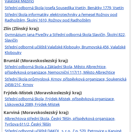
Valašské Meziříčí
Střední odborná škola Josefa Sousedíka Vsetín, Benátky 1779, Vsetín
Střední škola informatiky, elektrotechniky a řemesel Rožnov pod
Radhoštěm, Školní 1610, Rožnov pod Radhoštěm
Zlín (Zlínský kraj)
Gymnázium Jana Pivečky a Střední odborná škola Slavičín, Školní 822,
Slavičín
Střední odborné učiliště Valašské Klobouky, Brumovská 456, Valašské
Klobouky
Bruntál (Moravskoslezský kraj)
Střední odborná škola a Základní škola, Město Albrechtice,
příspěvková organizace, Nemocniční 117/11, Město Albrechtice
Střední škola průmyslová, Krnov, příspěvková organizace, Soukenická
2458/21C, Krnov
Frýdek-Místek (Moravskoslezský kraj)
Střední odborná škola, Frýdek-Místek, příspěvková organizace,
Lískovecká 2089, Frýdek-Místek
Karviná (Moravskoslezský kraj)
Albrechtova střední škola, Český Těšín, příspěvková organizace,
Tyršova 611/2, Český Těšín
Střední odborné učiliště DAKOL, s. r. o., č.p. 570, Petrovice u Karviné