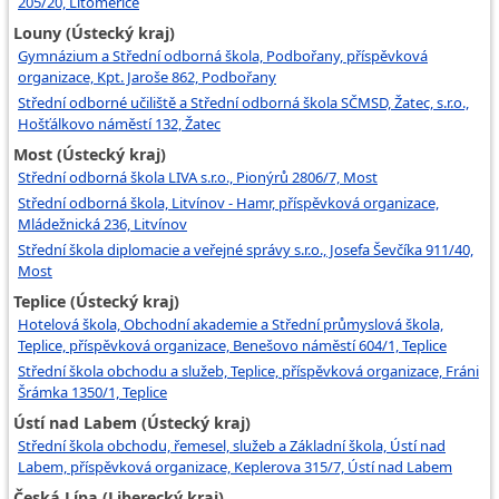
205/20, Litoměřice
Louny (Ústecký kraj)
Gymnázium a Střední odborná škola, Podbořany, příspěvková
organizace, Kpt. Jaroše 862, Podbořany
Střední odborné učiliště a Střední odborná škola SČMSD, Žatec, s.r.o.,
Hošťálkovo náměstí 132, Žatec
Most (Ústecký kraj)
Střední odborná škola LIVA s.r.o., Pionýrů 2806/7, Most
Střední odborná škola, Litvínov - Hamr, příspěvková organizace,
Mládežnická 236, Litvínov
Střední škola diplomacie a veřejné správy s.r.o., Josefa Ševčíka 911/40,
Most
Teplice (Ústecký kraj)
Hotelová škola, Obchodní akademie a Střední průmyslová škola,
Teplice, příspěvková organizace, Benešovo náměstí 604/1, Teplice
Střední škola obchodu a služeb, Teplice, příspěvková organizace, Fráni
Šrámka 1350/1, Teplice
Ústí nad Labem (Ústecký kraj)
Střední škola obchodu, řemesel, služeb a Základní škola, Ústí nad
Labem, příspěvková organizace, Keplerova 315/7, Ústí nad Labem
Česká Lípa (Liberecký kraj)