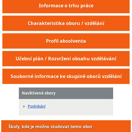
Informace o trhu práce
Charakteristika oboru / vzdělání
Profil absolventa
Učební plán / Rozvržení obsahu vzdělávání
Souborné informace ke skupině oborů vzdělání
Navštívené obory
Podnikání
Školy, kde je možno studovat tento obor