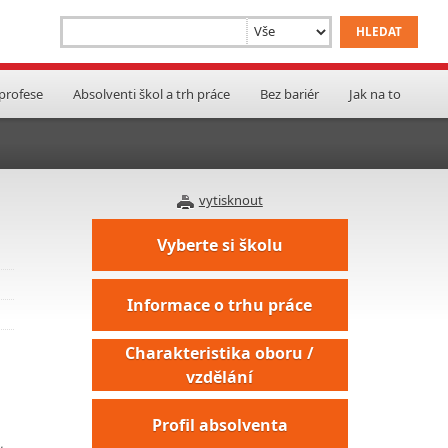
 profese
Absolventi škol a trh práce
Bez bariér
Jak na to
vytisknout
Vyberte si školu
Informace o trhu práce
Charakteristika oboru /
vzdělání
Profil absolventa