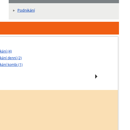
Podnikání
kání (4)
Podnikatelské 
kání denní (2)
Podnikání - dál
kání kombi (1)
Podnikání - nás