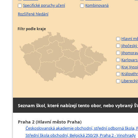
Specifické poruchy učení
Kombinovaná
Rozšířené hledání
Filtr podle kraje
Hlavní mě
Jihočeský 
Jihomorav
Karlovarsk
Kraj Vyso
Královéhr
Liberecký 
Seznam škol, které nabízejí tento obor, nebo vybraný Š
Praha 2 (Hlavní město Praha)
Českoslovanská akademie obchodní, střední odborná škola, Pr
Střední škola obchodní, Belgická 250/29, Praha 2 - Vinohrady