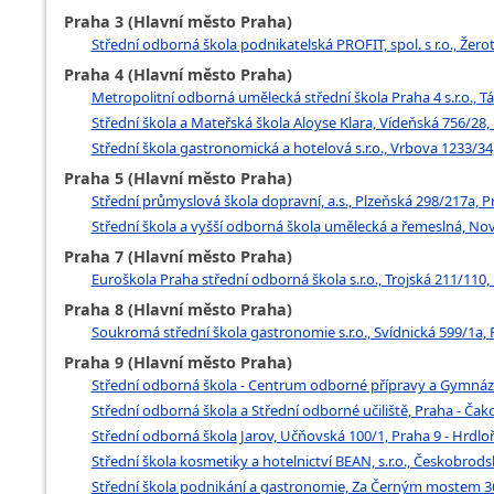
Praha 3 (Hlavní město Praha)
Střední odborná škola podnikatelská PROFIT, spol. s r.o., Žero
Praha 4 (Hlavní město Praha)
Metropolitní odborná umělecká střední škola Praha 4 s.r.o., T
Střední škola a Mateřská škola Aloyse Klara, Vídeňská 756/28, 
Střední škola gastronomická a hotelová s.r.o., Vrbova 1233/34,
Praha 5 (Hlavní město Praha)
Střední průmyslová škola dopravní, a.s., Plzeňská 298/217a, P
Střední škola a vyšší odborná škola umělecká a řemeslná, Nov
Praha 7 (Hlavní město Praha)
Euroškola Praha střední odborná škola s.r.o., Trojská 211/110, 
Praha 8 (Hlavní město Praha)
Soukromá střední škola gastronomie s.r.o., Svídnická 599/1a, P
Praha 9 (Hlavní město Praha)
Střední odborná škola - Centrum odborné přípravy a Gymnáz
Střední odborná škola a Střední odborné učiliště, Praha - Čak
Střední odborná škola Jarov, Učňovská 100/1, Praha 9 - Hrdlo
Střední škola kosmetiky a hotelnictví BEAN, s.r.o., Českobrods
Střední škola podnikání a gastronomie, Za Černým mostem 36