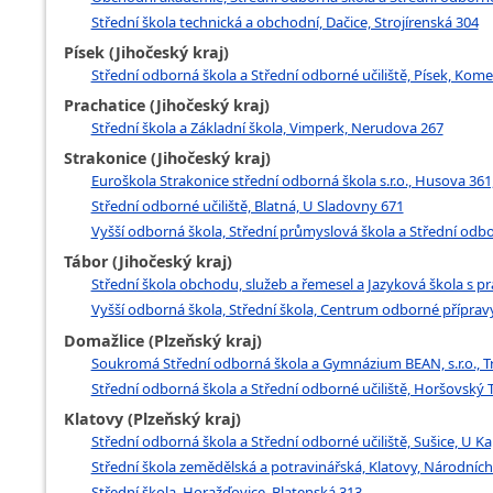
Střední škola technická a obchodní, Dačice, Strojírenská 304
Písek (Jihočeský kraj)
Střední odborná škola a Střední odborné učiliště, Písek, Ko
Prachatice (Jihočeský kraj)
Střední škola a Základní škola, Vimperk, Nerudova 267
Strakonice (Jihočeský kraj)
Euroškola Strakonice střední odborná škola s.r.o., Husova 361
Střední odborné učiliště, Blatná, U Sladovny 671
Vyšší odborná škola, Střední průmyslová škola a Střední odbo
Tábor (Jihočeský kraj)
Střední škola obchodu, služeb a řemesel a Jazyková škola s p
Vyšší odborná škola, Střední škola, Centrum odborné přípravy
Domažlice (Plzeňský kraj)
Soukromá Střední odborná škola a Gymnázium BEAN, s.r.o., T
Střední odborná škola a Střední odborné učiliště, Horšovský 
Klatovy (Plzeňský kraj)
Střední odborná škola a Střední odborné učiliště, Sušice, U Ka
Střední škola zemědělská a potravinářská, Klatovy, Národní
Střední škola, Horažďovice, Blatenská 313