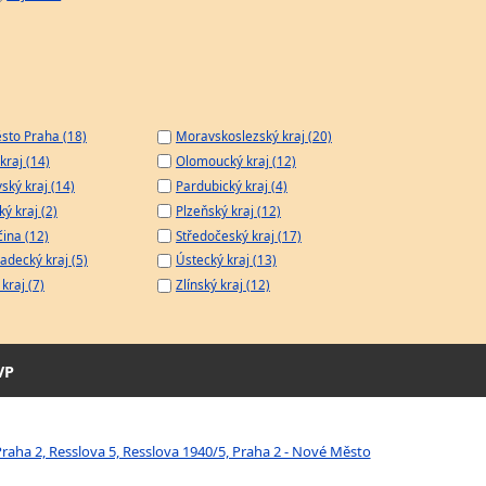
sto Praha (18)
Moravskoslezský kraj (20)
kraj (14)
Olomoucký kraj (12)
ský kraj (14)
Pardubický kraj (4)
ý kraj (2)
Plzeňský kraj (12)
čina (12)
Středočeský kraj (17)
adecký kraj (5)
Ústecký kraj (13)
kraj (7)
Zlínský kraj (12)
VP
aha 2, Resslova 5, Resslova 1940/5, Praha 2 - Nové Město