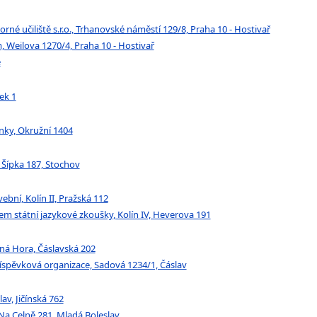
é učiliště s.r.o., Trhanovské náměstí 129/8, Praha 10 - Hostivař
 Weilova 1270/4, Praha 10 - Hostivař
e
ek 1
inky, Okružní 1404
a Šípka 187, Stochov
ební, Kolín II, Pražská 112
em státní jazykové zkoušky, Kolín IV, Heverova 191
tná Hora, Čáslavská 202
říspěvková organizace, Sadová 1234/1, Čáslav
av, Jičínská 762
, Na Celně 281, Mladá Boleslav