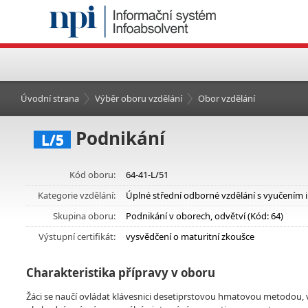
Úvodní strana
Výběr oboru vzdělání
Obor vzdělání
Podnikání
L/5
Kód oboru:
64-41-L/51
Kategorie vzdělání:
Úplné střední odborné vzdělání s vyučením 
Skupina oboru:
Podnikání v oborech, odvětví (Kód: 64)
Výstupní certifikát:
vysvědčení o maturitní zkoušce
Charakteristika přípravy v oboru
Žáci se naučí ovládat klávesnici desetiprstovou hmatovou metodou, v