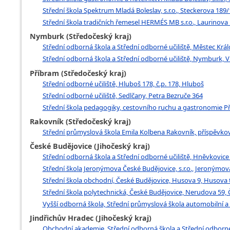
Střední škola Spektrum Mladá Boleslav, s.r.o., Steckerova 18
Střední škola tradičních řemesel HERMÉS MB s.r.o., Laurinova
Nymburk (Středočeský kraj)
Střední odborná škola a Střední odborné učiliště, Městec Král
Střední odborná škola a Střední odborné učiliště, Nymburk, V
Příbram (Středočeský kraj)
Střední odborné učiliště, Hluboš 178, č.p. 178, Hluboš
Střední odborné učiliště, Sedlčany, Petra Bezruče 364
Střední škola pedagogiky, cestovního ruchu a gastronomie Pří
Rakovník (Středočeský kraj)
Střední průmyslová škola Emila Kolbena Rakovník, příspěvková 
České Budějovice (Jihočeský kraj)
Střední odborná škola a Střední odborné učiliště, Hněvkovice
Střední škola Jeronýmova České Budějovice, s.r.o., Jeronýmov
Střední škola obchodní, České Budějovice, Husova 9, Husova t
Střední škola polytechnická, České Budějovice, Nerudova 59,
Vyšší odborná škola, Střední průmyslová škola automobilní a
Jindřichův Hradec (Jihočeský kraj)
Obchodní akademie, Střední odborná škola a Střední odborné 