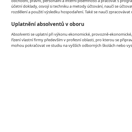
obchodní, právní, personální a interní písemnosti a pracovat s pro
účetní doklady, osvojí si techniku a metody účtování, naučí se účtova
rozdělení a použití výsledku hospodaření. Také se naučí zpracovávat 
Uplatnění absolventů v oboru
Absolventi se uplatní při výkonu ekonomické, provozně-ekonomické, ob
řízení vlastní firmy především v profesní oblasti, pro kterou se přip
mohou pokračovat ve studiu na vyšších odborných školách nebo vy