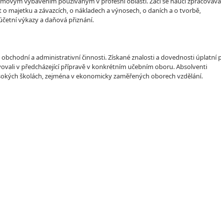
gramovým vybavením používaným v profesní oblasti. Žáci se naučí zpracováva
t o majetku a závazcích, o nákladech a výnosech, o daních a o tvorbě,
účetní výkazy a daňová přiznání.
chodní a administrativní činnosti. Získané znalosti a dovednosti úplatní p
ravovali v předcházející přípravě v konkrétním učebním oboru. Absolventi
sokých školách, zejména v ekonomicky zaměřených oborech vzdělání.