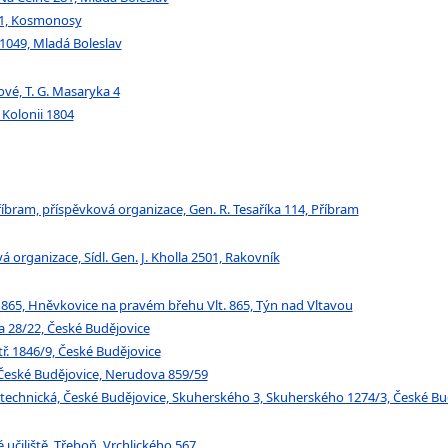
9/1, Kosmonosy
 1049, Mladá Boleslav
ové, T. G. Masaryka 4
 Kolonii 1804
bram, příspěvková organizace, Gen. R. Tesaříka 114, Příbram
organizace, Sídl. Gen. J. Kholla 2501, Rakovník
 865, Hněvkovice na pravém břehu Vlt. 865, Týn nad Vltavou
a 28/22, České Budějovice
ř. 1846/9, České Budějovice
 České Budějovice, Nerudova 859/59
 technická, České Budějovice, Skuherského 3, Skuherského 1274/3, České Bu
učiliště, Třeboň, Vrchlického 567