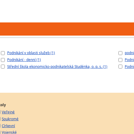
Podnikání v oblasti služeb (1)
podni
Podnikání - denní (1)
Podni
Střední škola ekonomicko-podnikatelská Studénka, o. p. s. (1)
Podni
koly
Veřejné
Soukromé
Církevní
Vojenské