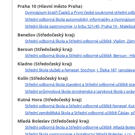
Praha 10 (Hlavní město Praha)
Gymnázium bratří Čapků a První české soukromé střední odborn
Střední odborná škola automobilní, informatiky a Gymnázium,
Střední škola gastronomie, U krbu 521/45, Praha 10 - Malešic
Benešov (Středočeský kraj)
Střední odborná škola a Střední odborné učiliště, Vlašim, Zám
Beroun (Středočeský kraj)
Střední odborná škola a Střední odborné učiliště, Beroun - Hl
Kladno (Středočeský kraj)
Střední škola služeb a řemesel, Stochov, J. Šípka 187, Jaroslav
Kolín (Středočeský kraj)
Střední odborná škola stavební a Střední odborné učiliště stav
Střední průmyslová škola strojírenská a Jazyková škola s práv
Kutná Hora (Středočeský kraj)
Střední odborná škola a Střední odborné učiliště řemesel, Ku
Střední zemědělská škola a Střední odborné učiliště Čáslav, p
Mladá Boleslav (Středočeský kraj)
Střední odborná škola a Střední odborné učiliště, Mladá Bolesl
Střední škola gastronomie a hotelnictví Mladá Boleslav, s.r.o.