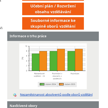
t
Učební plán / Rozvržení
obsahu vzdělávání
Souborné informace ke
skupině oborů vzdělání
ři
Informace o trhu práce
Nezaměstnanost absolventů podle oborů vzdělání
Navštívené obory