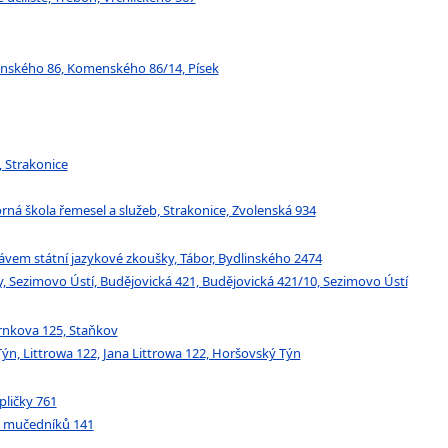
menského 86, Komenského 86/14, Písek
, Strakonice
rná škola řemesel a služeb, Strakonice, Zvolenská 934
rávem státní jazykové zkoušky, Tábor, Bydlinského 2474
, Sezimovo Ústí, Budějovická 421, Budějovická 421/10, Sezimovo Ústí
rnkova 125, Staňkov
Týn, Littrowa 122, Jana Littrowa 122, Horšovský Týn
pličky 761
ch mučedníků 141