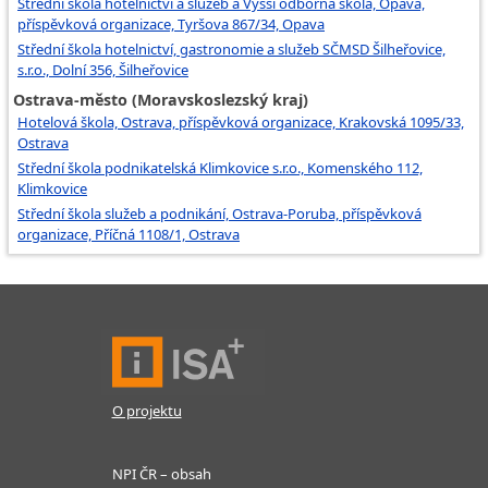
Střední škola hotelnictví a služeb a Vyšší odborná škola, Opava,
příspěvková organizace, Tyršova 867/34, Opava
Střední škola hotelnictví, gastronomie a služeb SČMSD Šilheřovice,
s.r.o., Dolní 356, Šilheřovice
Ostrava-město (Moravskoslezský kraj)
Hotelová škola, Ostrava, příspěvková organizace, Krakovská 1095/33,
Ostrava
Střední škola podnikatelská Klimkovice s.r.o., Komenského 112,
Klimkovice
Střední škola služeb a podnikání, Ostrava-Poruba, příspěvková
organizace, Příčná 1108/1, Ostrava
O projektu
NPI ČR – obsah