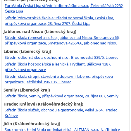
Euroškola Česká Lípa střední odborná škola s.r.o., Železničářská 2232,
Česká Lípa
Střední zdravotnická škola a Střední odborná škola, Česká Lípa,
příspěvková organizace, 28. října 2707, Česká Lípa
Jablonec nad Nisou (Liberecký kraj)
Střední škola řemesel a služeb, Jablonec nad Nisou, Smetanova 66,
příspěvková organizace, Smetanova 4265/66, Jablonec nad Nisou
Liberec (Liberecký kraj)
Střední odborná škola obchodní s.r.o., Broumovská 839/5, Liberec
Střední škola hospodářská a lesnická, Frýdlant, Bělíkova 1387,
příspěvková organizace
Střední škola strojní, stavební a dopravní, Liberec, příspěvková
organizace, Ještědská 358/106, Liberec
Semily (Liberecký kraj)
Střední škola, Semily, příspěvková organizace, 28. října 607, Semily
Hradec Králové (Královéhradecký kraj)
Střední škola služeb, obchodu a gastronomie, Velká 3/64, Hradec
Králové
Jičín (Královéhradecký kraj)
Soukromá střední škola podnikatelská - ALTMAN, s.r.o., Na Tobolce