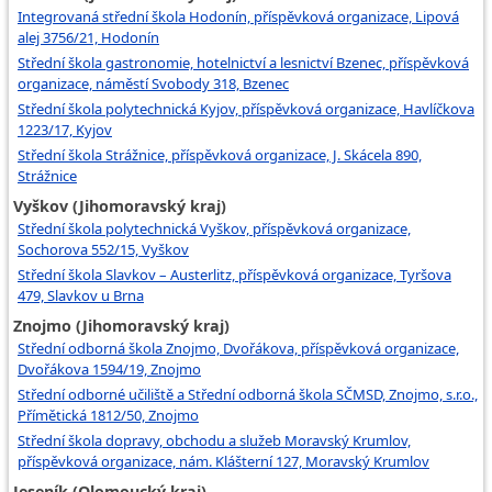
Integrovaná střední škola Hodonín, příspěvková organizace, Lipová
alej 3756/21, Hodonín
Střední škola gastronomie, hotelnictví a lesnictví Bzenec, příspěvková
organizace, náměstí Svobody 318, Bzenec
Střední škola polytechnická Kyjov, příspěvková organizace, Havlíčkova
1223/17, Kyjov
Střední škola Strážnice, příspěvková organizace, J. Skácela 890,
Strážnice
Vyškov (Jihomoravský kraj)
Střední škola polytechnická Vyškov, příspěvková organizace,
Sochorova 552/15, Vyškov
Střední škola Slavkov – Austerlitz, příspěvková organizace, Tyršova
479, Slavkov u Brna
Znojmo (Jihomoravský kraj)
Střední odborná škola Znojmo, Dvořákova, příspěvková organizace,
Dvořákova 1594/19, Znojmo
Střední odborné učiliště a Střední odborná škola SČMSD, Znojmo, s.r.o.,
Přímětická 1812/50, Znojmo
Střední škola dopravy, obchodu a služeb Moravský Krumlov,
příspěvková organizace, nám. Klášterní 127, Moravský Krumlov
Jeseník (Olomoucký kraj)