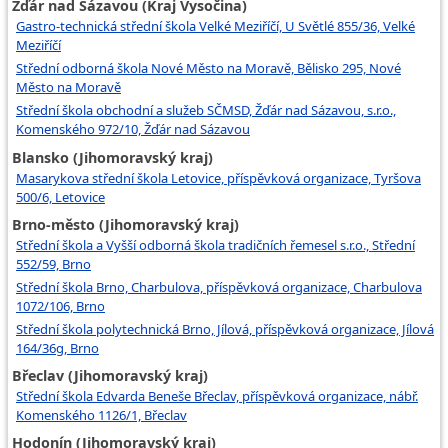
Žďár nad Sázavou (Kraj Vysočina)
Gastro-technická střední škola Velké Meziříčí, U Světlé 855/36, Velké
Meziříčí
Střední odborná škola Nové Město na Moravě, Bělisko 295, Nové
Město na Moravě
Střední škola obchodní a služeb SČMSD, Žďár nad Sázavou, s.r.o.,
Komenského 972/10, Žďár nad Sázavou
Blansko (Jihomoravský kraj)
Masarykova střední škola Letovice, příspěvková organizace, Tyršova
500/6, Letovice
Brno-město (Jihomoravský kraj)
Střední škola a Vyšší odborná škola tradičních řemesel s.r.o., Střední
552/59, Brno
Střední škola Brno, Charbulova, příspěvková organizace, Charbulova
1072/106, Brno
Střední škola polytechnická Brno, Jílová, příspěvková organizace, Jílová
164/36g, Brno
Břeclav (Jihomoravský kraj)
Střední škola Edvarda Beneše Břeclav, příspěvková organizace, nábř.
Komenského 1126/1, Břeclav
Hodonín (Jihomoravský kraj)