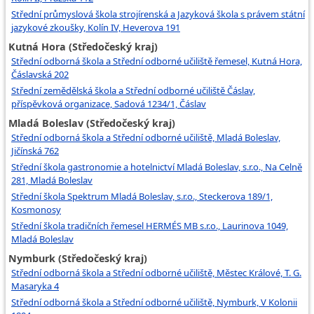
Střední průmyslová škola strojírenská a Jazyková škola s právem státní
jazykové zkoušky, Kolín IV, Heverova 191
Kutná Hora (Středočeský kraj)
Střední odborná škola a Střední odborné učiliště řemesel, Kutná Hora,
Čáslavská 202
Střední zemědělská škola a Střední odborné učiliště Čáslav,
příspěvková organizace, Sadová 1234/1, Čáslav
Mladá Boleslav (Středočeský kraj)
Střední odborná škola a Střední odborné učiliště, Mladá Boleslav,
Jičínská 762
Střední škola gastronomie a hotelnictví Mladá Boleslav, s.r.o., Na Celně
281, Mladá Boleslav
Střední škola Spektrum Mladá Boleslav, s.r.o., Steckerova 189/1,
Kosmonosy
Střední škola tradičních řemesel HERMÉS MB s.r.o., Laurinova 1049,
Mladá Boleslav
Nymburk (Středočeský kraj)
Střední odborná škola a Střední odborné učiliště, Městec Králové, T. G.
Masaryka 4
Střední odborná škola a Střední odborné učiliště, Nymburk, V Kolonii