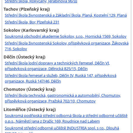
Střední škola, Rokycany, Jeřabinová 96/III
Tachov (Plzeňský kraj)
Střední škola živnostenská a Základní škola, Planá, Kostelní 129, Planá
Střední škola, Bor, Plzeňská 231
Sokolov (Karlovarský kraj)
Soukromá obchodní akademie Sokolov, s.r.o., Hornická 1569, Sokolov
Střední škola živnostenská Sokolov, příspěvková organizace, Žákovská
716, Sokolov
Děčín (Ústecký kraj)
Střední škola lodní dopravy a technických řemesel, Děčín VI,
příspěvková organizace, Dělnická 825/15, Děčín
Střední škola řemesel a služeb, Děčín IV, Ruská 147, příspěvková
organizace, Ruská 147/46, Děčín
Chomutov (Ústecký kraj)
Střední škola technická, gastronomická a automobilní, Chomutov,
příspěvková organizace, Pražská 702/10, Chomutov
Litoměřice (Ústecký kraj)
Soukromá podřipská střední odborná škola a střední odborné učiliště
o.p.s., Náměstí Jana z Dražic 169, Roudnice nad Labem
Soukromé střední odborné učiliště INDUSTRIA spol. s r.o., Dlouhá