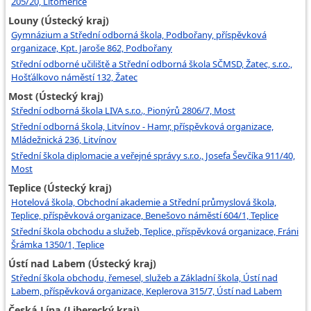
205/20, Litoměřice
Louny (Ústecký kraj)
Gymnázium a Střední odborná škola, Podbořany, příspěvková
organizace, Kpt. Jaroše 862, Podbořany
Střední odborné učiliště a Střední odborná škola SČMSD, Žatec, s.r.o.,
Hošťálkovo náměstí 132, Žatec
Most (Ústecký kraj)
Střední odborná škola LIVA s.r.o., Pionýrů 2806/7, Most
Střední odborná škola, Litvínov - Hamr, příspěvková organizace,
Mládežnická 236, Litvínov
Střední škola diplomacie a veřejné správy s.r.o., Josefa Ševčíka 911/40,
Most
Teplice (Ústecký kraj)
Hotelová škola, Obchodní akademie a Střední průmyslová škola,
Teplice, příspěvková organizace, Benešovo náměstí 604/1, Teplice
Střední škola obchodu a služeb, Teplice, příspěvková organizace, Fráni
Šrámka 1350/1, Teplice
Ústí nad Labem (Ústecký kraj)
Střední škola obchodu, řemesel, služeb a Základní škola, Ústí nad
Labem, příspěvková organizace, Keplerova 315/7, Ústí nad Labem
Česká Lípa (Liberecký kraj)