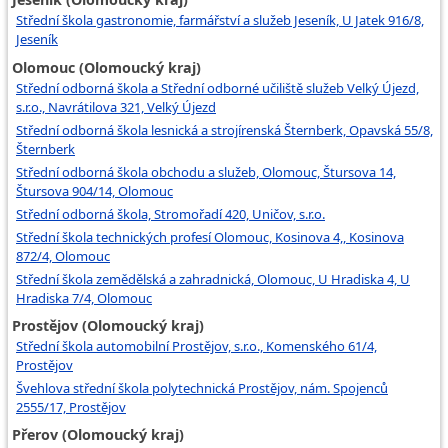
Střední škola gastronomie, farmářství a služeb Jeseník, U Jatek 916/8,
Jeseník
Olomouc (Olomoucký kraj)
Střední odborná škola a Střední odborné učiliště služeb Velký Újezd,
s.r.o., Navrátilova 321, Velký Újezd
Střední odborná škola lesnická a strojírenská Šternberk, Opavská 55/8,
Šternberk
Střední odborná škola obchodu a služeb, Olomouc, Štursova 14,
Štursova 904/14, Olomouc
Střední odborná škola, Stromořadí 420, Uničov, s.r.o.
Střední škola technických profesí Olomouc, Kosinova 4,, Kosinova
872/4, Olomouc
Střední škola zemědělská a zahradnická, Olomouc, U Hradiska 4, U
Hradiska 7/4, Olomouc
Prostějov (Olomoucký kraj)
Střední škola automobilní Prostějov, s.r.o., Komenského 61/4,
Prostějov
Švehlova střední škola polytechnická Prostějov, nám. Spojenců
2555/17, Prostějov
Přerov (Olomoucký kraj)