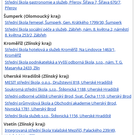
Střední škola gastronomie a služeb, Přerov, Šířava 7, Šířava 670/7,
Přerov
Šumperk (Olomoucký kraj)
Střední škola řemesel, Šumperk, Gen. Krátkého 1799/30, Šumperk
Střední škola sociální péče a služeb, Zábřeh, nám. 8. května 2, náměstí
8. května 253/2, Zábřeh
Kroměříž (Zlínský kraj)
Střední škola hotelová a služeb Kroměříž, Na Lindovce 1463/1,
Kroměříž
Střední škola podnikatelská a Vyšší odborná škola, s.r.o., nám. T. G.
Masaryka 2433, Zlín
Uherské Hradiště (Zlínský kraj)
MESIT střední škola, o.p.s., Družstevní 818, Uherské Hradiště
Soukromá střední škola, s.r.o., Štěpnická 1188, Uherské Hradiště
Střední odborné učiliště Uherský Brod, Svat. Čecha 1110, Uherský Brod
Střední průmyslová škola a Obchodní akademie Uherský Brod,
Nivnická 1781, Uherský Brod
Střední škola služeb s.r.o., Štěpnická 1156, Uherské Hradiště
Vsetín (Zlínský kraj)
Integrovaná střední škola Valašské Meziříčí, Palackého 239/49,