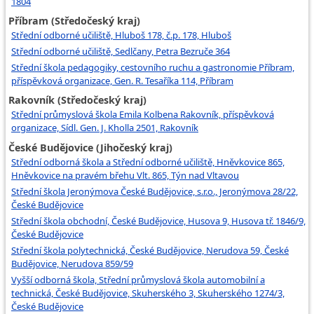
1804
Příbram (Středočeský kraj)
Střední odborné učiliště, Hluboš 178, č.p. 178, Hluboš
Střední odborné učiliště, Sedlčany, Petra Bezruče 364
Střední škola pedagogiky, cestovního ruchu a gastronomie Příbram,
příspěvková organizace, Gen. R. Tesaříka 114, Příbram
Rakovník (Středočeský kraj)
Střední průmyslová škola Emila Kolbena Rakovník, příspěvková
organizace, Sídl. Gen. J. Kholla 2501, Rakovník
České Budějovice (Jihočeský kraj)
Střední odborná škola a Střední odborné učiliště, Hněvkovice 865,
Hněvkovice na pravém břehu Vlt. 865, Týn nad Vltavou
Střední škola Jeronýmova České Budějovice, s.r.o., Jeronýmova 28/22,
České Budějovice
Střední škola obchodní, České Budějovice, Husova 9, Husova tř. 1846/9,
České Budějovice
Střední škola polytechnická, České Budějovice, Nerudova 59, České
Budějovice, Nerudova 859/59
Vyšší odborná škola, Střední průmyslová škola automobilní a
technická, České Budějovice, Skuherského 3, Skuherského 1274/3,
České Budějovice