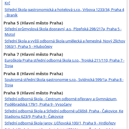
Krč
Střední škola gastronomická a hotelová s.r.o., Vrbova 1233/34, Praha 4
- Braník
Praha 5 (Hlavní město Praha)
Střední průmyslová škola dopravní, a.s., Plzeňská 298/217a, Praha 5 -
Motol
Střední škola a vyšší odborná škola umělecká a řemeslná, Nový Zlíchov
1063/1, Praha 5 - Hlubočepy
Praha 7 (Hlavní město Praha)
Euroškola Praha střední odborná škola s.r.o., Trojská 211/110, Praha 7 -
Troja
Praha 8 (Hlavní město Praha)
Soukromá střední škola gastronomie s.r.o., Svídnická 599/1a, Praha 8 -
Troja
Praha 9 (Hlavní město Praha)
Střední odborná škola - Centrum odborné přípravy a Gymnázium,
Poděbradská 179/1, Praha 9 - Vysočany
Střední odborná škola a Střední odborné učiliště, Praha - Čakovice, Ke
Stadionu 623/9, Praha 9 - Čakovice
Střední odborná škola Jarov, Učňovská 100/1, Praha 9 - Hrdlořezy