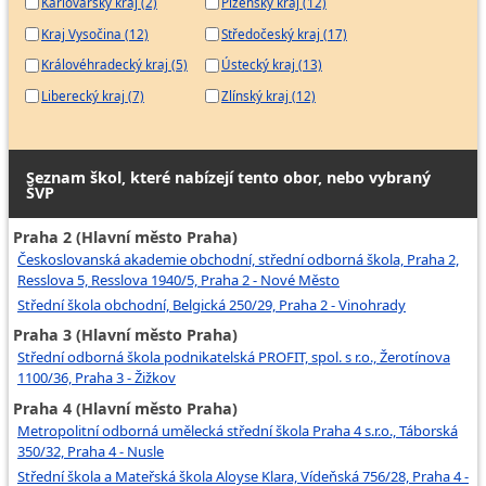
Karlovarský kraj (2)
Plzeňský kraj (12)
Kraj Vysočina (12)
Středočeský kraj (17)
Královéhradecký kraj (5)
Ústecký kraj (13)
Liberecký kraj (7)
Zlínský kraj (12)
Seznam škol, které nabízejí tento obor, nebo vybraný
ŠVP
Praha 2 (Hlavní město Praha)
Českoslovanská akademie obchodní, střední odborná škola, Praha 2,
Resslova 5, Resslova 1940/5, Praha 2 - Nové Město
Střední škola obchodní, Belgická 250/29, Praha 2 - Vinohrady
Praha 3 (Hlavní město Praha)
Střední odborná škola podnikatelská PROFIT, spol. s r.o., Žerotínova
1100/36, Praha 3 - Žižkov
Praha 4 (Hlavní město Praha)
Metropolitní odborná umělecká střední škola Praha 4 s.r.o., Táborská
350/32, Praha 4 - Nusle
Střední škola a Mateřská škola Aloyse Klara, Vídeňská 756/28, Praha 4 -