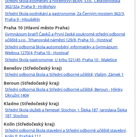
Střední škola kosmetiky a hotelnictví BEAN, s.r.o., Českobrodská
362/32a, Praha 9 - Hrdlořezy
Střední škola podnikání a gastronomie, Za Černým mostem 362/3,
Praha 9 - Hloubětín
Praha 10 (Hlavní město Praha)
Gymnázium bratří Čapků a První české soukromé střední odborné
učiliště s.r.o., Trhanovské náměstí 129/8, Praha 10 - Hostivař
Střední odborná škola automobilní, informatiky a Gymnázium,
Weilova 1270/4, Praha 10 - Hostivař
Střední škola gastronomie, U krbu 521/45, Praha 10 - Malešice
Benešov (Středočeský kraj)
Střední odborná škola a Střední odborné učiliště, Vlašim, Zámek 1
Beroun (Středočeský kraj)
Střední odborná škola a Střední odborné učiliště, Beroun - Hlinky,
Okružní 1404
Kladno (Středočeský kraj)
Střední škola služeb a řemesel, Stochov, J. Šípka 187, Jaroslava Šípka
187, Stochov
Kolín (Středočeský kraj)
Střední odborná škola stavební a Střední odborné učiliště stavební,
Kolín II, Pražská 112