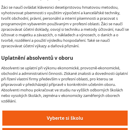
Žáci se naučí ovládat klávesnici desetiprstovou hmatovou metodou,
vyhotovovat písemnosti s využitím výpočetní a kancelářské techniky,
tvořit obchodní, právní, personální a interní písemnosti a pracovat s
programovým vybavením používaným v profesní oblasti. Žáci se naučí
zpracovávat účetní doklady, osvojí si techniku a metody účtování, naučí se
účtovat o majetku a závazcích, o nákladech a výnosech, o daních a o
tvorbě, rozdělení a použití výsledku hospodaření. Také se naučí
zpracovávat účetní výkazy a daňová přiznání.
Uplatnění absolventů v oboru
Absolventi se uplatní při výkonu ekonomické, provozně-ekonomické,
obchodní a administrativní činnosti. Získané znalosti a dovednosti úplatní
při řízení vlastní firmy především v profesní oblasti, pro kterou se
připravovali v předcházející přípravě v konkrétním učebním oboru.
Absolventi mohou pokračovat ve studiu na vyšších odborných školách
nebo vysokých školách, zejména v ekonomicky zaměřených oborech
vzdělání.
Vyberte si školu