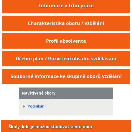
Informace o trhu práce
Charakteristika oboru / vzdělání
Profil absolventa
Učební plán / Rozvržení obsahu vzdělávání
Souborné informace ke skupině oborů vzdělání
Navštívené obory
Podnikání
Školy, kde je možno studovat tento obor