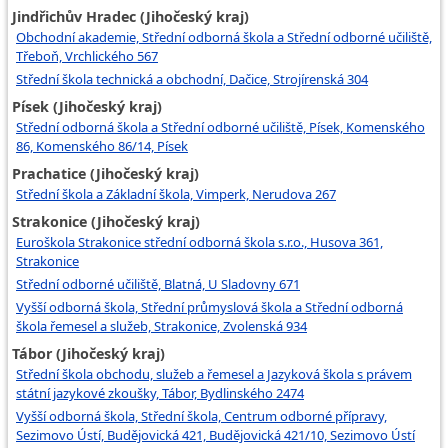
Jindřichův Hradec (Jihočeský kraj)
Obchodní akademie, Střední odborná škola a Střední odborné učiliště,
Třeboň, Vrchlického 567
Střední škola technická a obchodní, Dačice, Strojírenská 304
Písek (Jihočeský kraj)
Střední odborná škola a Střední odborné učiliště, Písek, Komenského
86, Komenského 86/14, Písek
Prachatice (Jihočeský kraj)
Střední škola a Základní škola, Vimperk, Nerudova 267
Strakonice (Jihočeský kraj)
Euroškola Strakonice střední odborná škola s.r.o., Husova 361,
Strakonice
Střední odborné učiliště, Blatná, U Sladovny 671
Vyšší odborná škola, Střední průmyslová škola a Střední odborná
škola řemesel a služeb, Strakonice, Zvolenská 934
Tábor (Jihočeský kraj)
Střední škola obchodu, služeb a řemesel a Jazyková škola s právem
státní jazykové zkoušky, Tábor, Bydlinského 2474
Vyšší odborná škola, Střední škola, Centrum odborné přípravy,
Sezimovo Ústí, Budějovická 421, Budějovická 421/10, Sezimovo Ústí