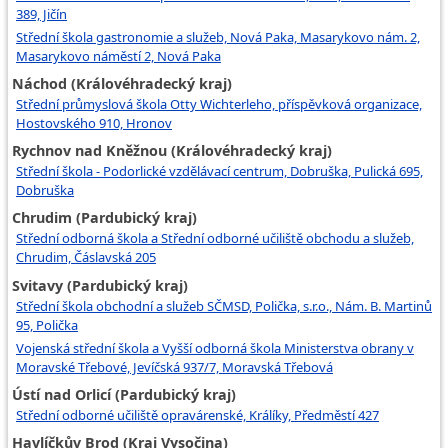
389, Jičín
Střední škola gastronomie a služeb, Nová Paka, Masarykovo nám. 2,
Masarykovo náměstí 2, Nová Paka
Náchod (Královéhradecký kraj)
Střední průmyslová škola Otty Wichterleho, příspěvková organizace,
Hostovského 910, Hronov
Rychnov nad Kněžnou (Královéhradecký kraj)
Střední škola - Podorlické vzdělávací centrum, Dobruška, Pulická 695,
Dobruška
Chrudim (Pardubický kraj)
Střední odborná škola a Střední odborné učiliště obchodu a služeb,
Chrudim, Čáslavská 205
Svitavy (Pardubický kraj)
Střední škola obchodní a služeb SČMSD, Polička, s.r.o., Nám. B. Martinů
95, Polička
Vojenská střední škola a Vyšší odborná škola Ministerstva obrany v
Moravské Třebové, Jevíčská 937/7, Moravská Třebová
Ústí nad Orlicí (Pardubický kraj)
Střední odborné učiliště opravárenské, Králíky, Předměstí 427
Havlíčkův Brod (Kraj Vysočina)