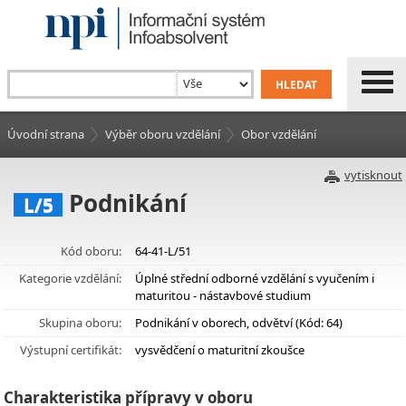
Úvodní strana
Výběr oboru vzdělání
Obor vzdělání
vytisknout
Podnikání
L/5
Kód oboru:
64-41-L/51
Kategorie vzdělání:
Úplné střední odborné vzdělání s vyučením i
maturitou - nástavbové studium
Skupina oboru:
Podnikání v oborech, odvětví (Kód: 64)
Výstupní certifikát:
vysvědčení o maturitní zkoušce
Charakteristika přípravy v oboru