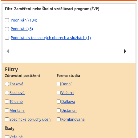
Filtr: Zaměření nebo Školní vzdělávací program (ŠVP)
Podnikání (134)
Po
Podnikání (6)
Po
Podnikání v technických oborech a službách (1)
St
Filtry
Zdravotní postižení
Forma studia
Zrakové
Denní
Sluchové
Večerní
Tělesné
Dálková
Mentální
Distanční
Specifické poruchy učení
Kombinovaná
Školy
Veřejné