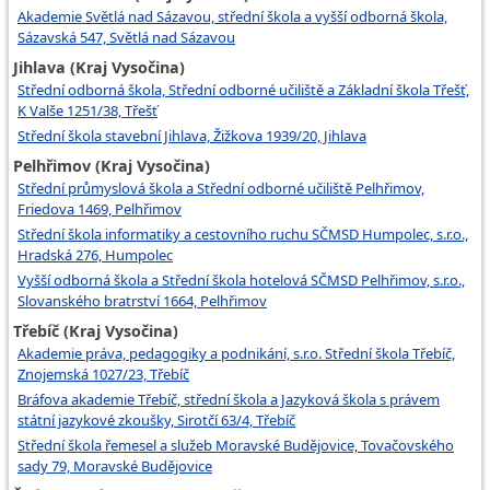
Akademie Světlá nad Sázavou, střední škola a vyšší odborná škola,
Sázavská 547, Světlá nad Sázavou
Jihlava (Kraj Vysočina)
Střední odborná škola, Střední odborné učiliště a Základní škola Třešť,
K Valše 1251/38, Třešť
Střední škola stavební Jihlava, Žižkova 1939/20, Jihlava
Pelhřimov (Kraj Vysočina)
Střední průmyslová škola a Střední odborné učiliště Pelhřimov,
Friedova 1469, Pelhřimov
Střední škola informatiky a cestovního ruchu SČMSD Humpolec, s.r.o.,
Hradská 276, Humpolec
Vyšší odborná škola a Střední škola hotelová SČMSD Pelhřimov, s.r.o.,
Slovanského bratrství 1664, Pelhřimov
Třebíč (Kraj Vysočina)
Akademie práva, pedagogiky a podnikání, s.r.o. Střední škola Třebíč,
Znojemská 1027/23, Třebíč
Bráfova akademie Třebíč, střední škola a Jazyková škola s právem
státní jazykové zkoušky, Sirotčí 63/4, Třebíč
Střední škola řemesel a služeb Moravské Budějovice, Tovačovského
sady 79, Moravské Budějovice