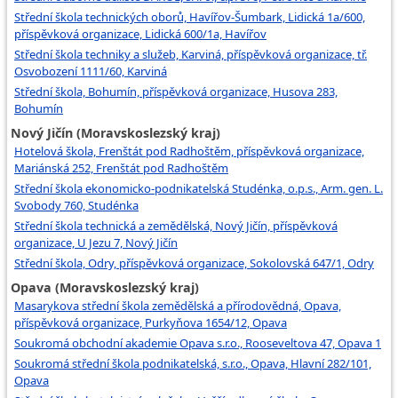
Střední škola technických oborů, Havířov-Šumbark, Lidická 1a/600,
příspěvková organizace, Lidická 600/1a, Havířov
Střední škola techniky a služeb, Karviná, příspěvková organizace, tř.
Osvobození 1111/60, Karviná
Střední škola, Bohumín, příspěvková organizace, Husova 283,
Bohumín
Nový Jičín (Moravskoslezský kraj)
Hotelová škola, Frenštát pod Radhoštěm, příspěvková organizace,
Mariánská 252, Frenštát pod Radhoštěm
Střední škola ekonomicko-podnikatelská Studénka, o.p.s., Arm. gen. L.
Svobody 760, Studénka
Střední škola technická a zemědělská, Nový Jičín, příspěvková
organizace, U Jezu 7, Nový Jičín
Střední škola, Odry, příspěvková organizace, Sokolovská 647/1, Odry
Opava (Moravskoslezský kraj)
Masarykova střední škola zemědělská a přírodovědná, Opava,
příspěvková organizace, Purkyňova 1654/12, Opava
Soukromá obchodní akademie Opava s.r.o., Rooseveltova 47, Opava 1
Soukromá střední škola podnikatelská, s.r.o., Opava, Hlavní 282/101,
Opava