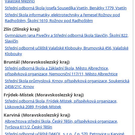
Valašské Meziříčí
Střední odborná škola Josefa Sousedíka Vsetín, Benátky 1779, Vsetín
Střední škola informatiky, elektrotechniky a řemesel Rožnov pod
Radhoštěm, Školní 1610, Rožnov pod Radhoštěm
Zlín (Zlínský kraj)
Gymnázium Jana Pivečky a Střední odborná škola Slavičín, Školní 822,
Slavičín
Střední odborné učiliště Valašské Klobouky, Brumovská 456, Valašské
Klobouky
Bruntál (Moravskoslezský kraj)
Střední odborná škola a Základní škola, Město Albrechtice,
příspěvková organizace, Nemocniční 117/11, Město Albrechtice
Střední škola průmyslová, Krnov, příspěvková organizace, Soukenická
2458/21C, Krnov
Frýdek-Místek (Moravskoslezský kraj)
Střední odborná škola, Frýdek-Místek, příspěvková organizace,
Lískovecká 2089, Frýdek-Místek
Karviná (Moravskoslezský kraj)
Albrechtova střední škola, Český Těšín, příspěvková organizace,
Tyršova 611/2, Český Těšín
Střední odborné učiliště DAKOL, s. r. o., č.p. 570, Petrovice u Karviné