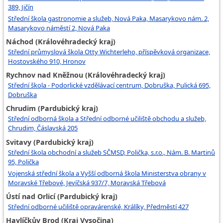
389, Jičín
Střední škola gastronomie a služeb, Nová Paka, Masarykovo nám. 2,
Masarykovo náměstí 2, Nová Paka
Náchod (Královéhradecký kraj)
Střední průmyslová škola Otty Wichterleho, příspěvková organizace,
Hostovského 910, Hronov
Rychnov nad Kněžnou (Královéhradecký kraj)
Střední škola - Podorlické vzdělávací centrum, Dobruška, Pulická 695,
Dobruška
Chrudim (Pardubický kraj)
Střední odborná škola a Střední odborné učiliště obchodu a služeb,
Chrudim, Čáslavská 205
Svitavy (Pardubický kraj)
Střední škola obchodní a služeb SČMSD, Polička, s.r.o., Nám. B. Martinů
95, Polička
Vojenská střední škola a Vyšší odborná škola Ministerstva obrany v
Moravské Třebové, Jevíčská 937/7, Moravská Třebová
Ústí nad Orlicí (Pardubický kraj)
Střední odborné učiliště opravárenské, Králíky, Předměstí 427
Havlíčkův Brod (Kraj Vysočina)