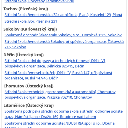
Střední škola, Rokycany, Jeřabinová 96/III
Tachov (Plzeňský kraj)
Střední škola živnostenská a Základní škola, Planá, Kostelní 129, Planá
Střední škola, Bor, Plzeňská 231
Sokolov (Karlovarský kraj)
Soukromá obchodní akademie Sokolov, s.r.o., Hornická 1569, Sokolov
Střední škola živnostenská Sokolov, příspěvková organizace, Žákovská
716, Sokolov
Děčín (Ústecký kraj)
Střední škola lodní dopravy a technických řemesel, Děčín VI,
příspěvková organizace, Dělnická 825/15, Děčín
Střední škola řemesel a služeb, Děčín IV, Ruská 147, příspěvková
organizace, Ruská 147/46, Děčín
Chomutov (Ústecký kraj)
Střední škola technická, gastronomická a automobilní, Chomutov,
příspěvková organizace, Pražská 702/10, Chomutov
Litoměřice (Ústecký kraj)
Soukromá podřipská střední odborná škola a střední odborné učiliště
o.p.s., Náměstí Jana z Dražic 169, Roudnice nad Labem
Soukromé střední odborné učiliště INDUSTRIA spol. s r.o., Dlouhá