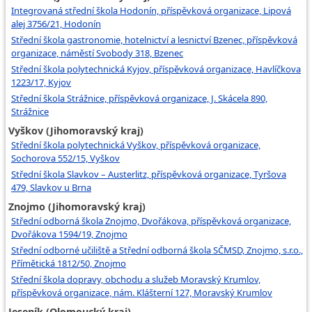
Integrovaná střední škola Hodonín, příspěvková organizace, Lipová
alej 3756/21, Hodonín
Střední škola gastronomie, hotelnictví a lesnictví Bzenec, příspěvková
organizace, náměstí Svobody 318, Bzenec
Střední škola polytechnická Kyjov, příspěvková organizace, Havlíčkova
1223/17, Kyjov
Střední škola Strážnice, příspěvková organizace, J. Skácela 890,
Strážnice
Vyškov (Jihomoravský kraj)
Střední škola polytechnická Vyškov, příspěvková organizace,
Sochorova 552/15, Vyškov
Střední škola Slavkov – Austerlitz, příspěvková organizace, Tyršova
479, Slavkov u Brna
Znojmo (Jihomoravský kraj)
Střední odborná škola Znojmo, Dvořákova, příspěvková organizace,
Dvořákova 1594/19, Znojmo
Střední odborné učiliště a Střední odborná škola SČMSD, Znojmo, s.r.o.,
Přímětická 1812/50, Znojmo
Střední škola dopravy, obchodu a služeb Moravský Krumlov,
příspěvková organizace, nám. Klášterní 127, Moravský Krumlov
Jeseník (Olomoucký kraj)