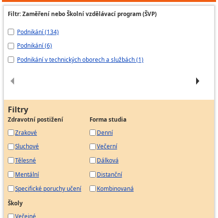
Filtr: Zaměření nebo Školní vzdělávací program (ŠVP)
Podnikání (134)
Po
Podnikání (6)
Po
Podnikání v technických oborech a službách (1)
St
Filtry
Zdravotní postižení
Forma studia
Zrakové
Denní
Sluchové
Večerní
Tělesné
Dálková
Mentální
Distanční
Specifické poruchy učení
Kombinovaná
Školy
Veřejné