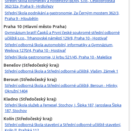
Střední škola kosmetiky a hotelnictví BEAN, s.r.o., Českobrodská
362/32a, Praha 9 - Hrdlořezy
Střední škola podnikání a gastronomie, Za Černým mostem 362/3,
Praha 9 - Hloubětín
Praha 10 (Hlavní město Praha)
Gymnázium bratří Čapků a První české soukromé střední odborné
učiliště s.r.o., Trhanovské náměstí 129/8, Praha 10 - Hostivař
Střední odborná škola automobilní, informatiky a Gymnázium,
Weilova 1270/4, Praha 10 - Hostivař
Střední škola gastronomie, U krbu 521/45, Praha 10 - Malešice
Benešov (Středočeský kraj)
Střední odborná škola a Střední odborné učiliště, Vlašim, Zámek 1
Beroun (Středočeský kraj)
Střední odborná škola a Střední odborné učiliště, Beroun - Hlinky,
Okružní 1404
Kladno (Středočeský kraj)
Střední škola služeb a řemesel, Stochov, J. Šípka 187, Jaroslava Šípka
187, Stochov
Kolín (Středočeský kraj)
Střední odborná škola stavební a Střední odborné učiliště stavební,
Kolín II, Pražská 112