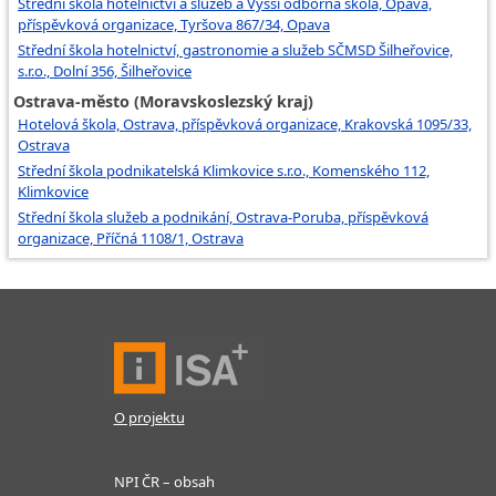
Střední škola hotelnictví a služeb a Vyšší odborná škola, Opava,
příspěvková organizace, Tyršova 867/34, Opava
Střední škola hotelnictví, gastronomie a služeb SČMSD Šilheřovice,
s.r.o., Dolní 356, Šilheřovice
Ostrava-město (Moravskoslezský kraj)
Hotelová škola, Ostrava, příspěvková organizace, Krakovská 1095/33,
Ostrava
Střední škola podnikatelská Klimkovice s.r.o., Komenského 112,
Klimkovice
Střední škola služeb a podnikání, Ostrava-Poruba, příspěvková
organizace, Příčná 1108/1, Ostrava
O projektu
NPI ČR – obsah