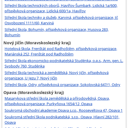
Střední škola technických oborů, Havířov-Šumbark, Lidická 1a/600,
příspěvková organizace, Lidická 600/1a, Havířov
Střední škola techniky a služeb, Karviná, příspěvková organizace, tř.
Osvobození 1111/60, Karviná
Střední škola, Bohumín, příspěvková organizace, Husova 283,
Bohumín
Nový Jičín (Moravskoslezský kraj)
Hotelová škola, Frenštát pod Radhoštěm, příspěvková organizace,
Mariánská 252, Frenštát pod Radhoštěm
Střední škola ekonomicko-podnikatelská Studénka, o.p.s., Arm. gen. L.
Svobody 760, Studénka
Střední škola technická a zemědělská, Nový Jičín, příspěvková
organizace, U Jezu 7, Nový Jičín
Střední škola, Odry, příspěvková organizace, Sokolovská 647/1, Odry
Opava (Moravskoslezský kraj)
Masarykova střední škola zemědělská a přírodovědná, Opava,
příspěvková organizace, Purkyňova 1654/12, Opava
Soukromá obchodní akademie Opava s.r.o., Rooseveltova 47, Opava 1
Soukromá střední škola podnikatelská, s.r.o., Opava, Hlavní 282/101,
Opava