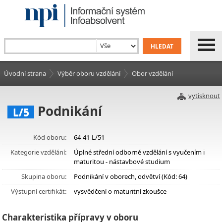
Úvodní strana
Výběr oboru vzdělání
Obor vzdělání
vytisknout
Podnikání
L/5
Kód oboru:
64-41-L/51
Kategorie vzdělání:
Úplné střední odborné vzdělání s vyučením i
maturitou - nástavbové studium
Skupina oboru:
Podnikání v oborech, odvětví (Kód: 64)
Výstupní certifikát:
vysvědčení o maturitní zkoušce
Charakteristika přípravy v oboru