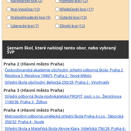
Karlovarský kraj (2)
Plzeňský kraj (12)
Kraj Vysočina (12)
Středočeský kraj (17)
Královéhradecký kraj (5)
Ústecký kraj (13)
Liberecký kraj (7)
Zlínský kraj (12)
Seznam škol, které nabízejí tento obor, nebo vybraný
ŠVP
Praha 2 (Hlavní město Praha)
Českoslovanská akademie obchodní, střední odborná škola, Praha 2,
Resslova 5, Resslova 1940/5, Praha 2 - Nové Město
Střední škola obchodní, Belgická 250/29, Praha 2 - Vinohrady
Praha 3 (Hlavní město Praha)
Střední odborná škola podnikatelská PROFIT, spol. s r.o., Žerotínova
1100/36, Praha 3 - Žižkov
Praha 4 (Hlavní město Praha)
Metropolitní odborná umělecká střední škola Praha 4 s.r.o., Táborská
350/32, Praha 4 - Nusle
Střední škola a Mateřská škola Aloyse Klara, Vídeňská 756/28, Praha 4 -