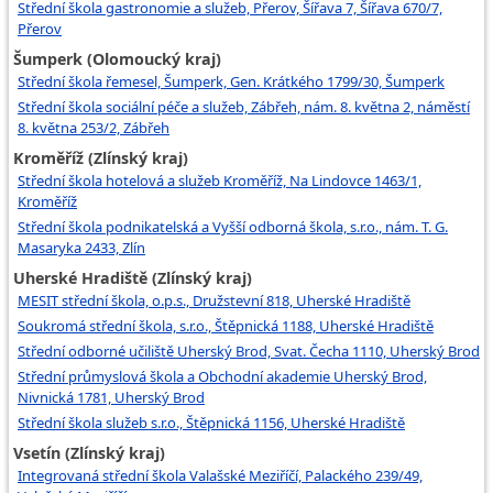
Střední škola gastronomie a služeb, Přerov, Šířava 7, Šířava 670/7,
Přerov
Šumperk (Olomoucký kraj)
Střední škola řemesel, Šumperk, Gen. Krátkého 1799/30, Šumperk
Střední škola sociální péče a služeb, Zábřeh, nám. 8. května 2, náměstí
8. května 253/2, Zábřeh
Kroměříž (Zlínský kraj)
Střední škola hotelová a služeb Kroměříž, Na Lindovce 1463/1,
Kroměříž
Střední škola podnikatelská a Vyšší odborná škola, s.r.o., nám. T. G.
Masaryka 2433, Zlín
Uherské Hradiště (Zlínský kraj)
MESIT střední škola, o.p.s., Družstevní 818, Uherské Hradiště
Soukromá střední škola, s.r.o., Štěpnická 1188, Uherské Hradiště
Střední odborné učiliště Uherský Brod, Svat. Čecha 1110, Uherský Brod
Střední průmyslová škola a Obchodní akademie Uherský Brod,
Nivnická 1781, Uherský Brod
Střední škola služeb s.r.o., Štěpnická 1156, Uherské Hradiště
Vsetín (Zlínský kraj)
Integrovaná střední škola Valašské Meziříčí, Palackého 239/49,