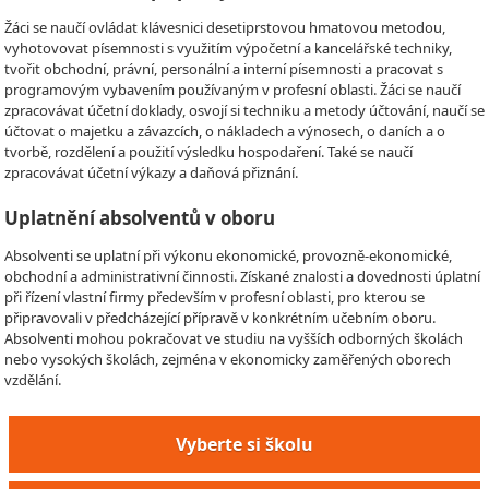
Žáci se naučí ovládat klávesnici desetiprstovou hmatovou metodou,
vyhotovovat písemnosti s využitím výpočetní a kancelářské techniky,
tvořit obchodní, právní, personální a interní písemnosti a pracovat s
programovým vybavením používaným v profesní oblasti. Žáci se naučí
zpracovávat účetní doklady, osvojí si techniku a metody účtování, naučí se
účtovat o majetku a závazcích, o nákladech a výnosech, o daních a o
tvorbě, rozdělení a použití výsledku hospodaření. Také se naučí
zpracovávat účetní výkazy a daňová přiznání.
Uplatnění absolventů v oboru
Absolventi se uplatní při výkonu ekonomické, provozně-ekonomické,
obchodní a administrativní činnosti. Získané znalosti a dovednosti úplatní
při řízení vlastní firmy především v profesní oblasti, pro kterou se
připravovali v předcházející přípravě v konkrétním učebním oboru.
Absolventi mohou pokračovat ve studiu na vyšších odborných školách
nebo vysokých školách, zejména v ekonomicky zaměřených oborech
vzdělání.
Vyberte si školu