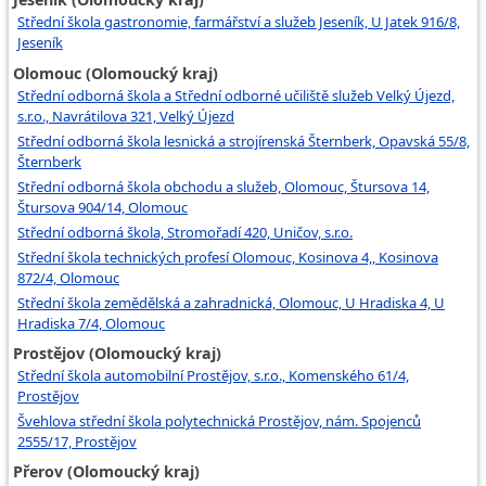
Střední škola gastronomie, farmářství a služeb Jeseník, U Jatek 916/8,
Jeseník
Olomouc (Olomoucký kraj)
Střední odborná škola a Střední odborné učiliště služeb Velký Újezd,
s.r.o., Navrátilova 321, Velký Újezd
Střední odborná škola lesnická a strojírenská Šternberk, Opavská 55/8,
Šternberk
Střední odborná škola obchodu a služeb, Olomouc, Štursova 14,
Štursova 904/14, Olomouc
Střední odborná škola, Stromořadí 420, Uničov, s.r.o.
Střední škola technických profesí Olomouc, Kosinova 4,, Kosinova
872/4, Olomouc
Střední škola zemědělská a zahradnická, Olomouc, U Hradiska 4, U
Hradiska 7/4, Olomouc
Prostějov (Olomoucký kraj)
Střední škola automobilní Prostějov, s.r.o., Komenského 61/4,
Prostějov
Švehlova střední škola polytechnická Prostějov, nám. Spojenců
2555/17, Prostějov
Přerov (Olomoucký kraj)