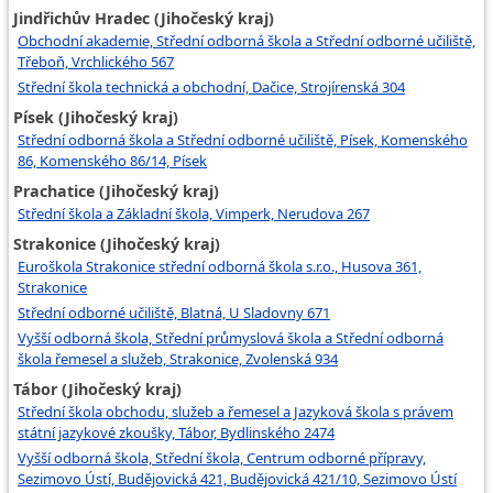
Jindřichův Hradec (Jihočeský kraj)
Obchodní akademie, Střední odborná škola a Střední odborné učiliště,
Třeboň, Vrchlického 567
Střední škola technická a obchodní, Dačice, Strojírenská 304
Písek (Jihočeský kraj)
Střední odborná škola a Střední odborné učiliště, Písek, Komenského
86, Komenského 86/14, Písek
Prachatice (Jihočeský kraj)
Střední škola a Základní škola, Vimperk, Nerudova 267
Strakonice (Jihočeský kraj)
Euroškola Strakonice střední odborná škola s.r.o., Husova 361,
Strakonice
Střední odborné učiliště, Blatná, U Sladovny 671
Vyšší odborná škola, Střední průmyslová škola a Střední odborná
škola řemesel a služeb, Strakonice, Zvolenská 934
Tábor (Jihočeský kraj)
Střední škola obchodu, služeb a řemesel a Jazyková škola s právem
státní jazykové zkoušky, Tábor, Bydlinského 2474
Vyšší odborná škola, Střední škola, Centrum odborné přípravy,
Sezimovo Ústí, Budějovická 421, Budějovická 421/10, Sezimovo Ústí