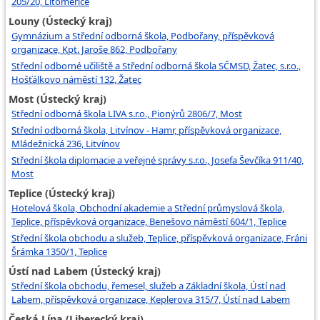
205/20, Litoměřice
Louny (Ústecký kraj)
Gymnázium a Střední odborná škola, Podbořany, příspěvková
organizace, Kpt. Jaroše 862, Podbořany
Střední odborné učiliště a Střední odborná škola SČMSD, Žatec, s.r.o.,
Hošťálkovo náměstí 132, Žatec
Most (Ústecký kraj)
Střední odborná škola LIVA s.r.o., Pionýrů 2806/7, Most
Střední odborná škola, Litvínov - Hamr, příspěvková organizace,
Mládežnická 236, Litvínov
Střední škola diplomacie a veřejné správy s.r.o., Josefa Ševčíka 911/40,
Most
Teplice (Ústecký kraj)
Hotelová škola, Obchodní akademie a Střední průmyslová škola,
Teplice, příspěvková organizace, Benešovo náměstí 604/1, Teplice
Střední škola obchodu a služeb, Teplice, příspěvková organizace, Fráni
Šrámka 1350/1, Teplice
Ústí nad Labem (Ústecký kraj)
Střední škola obchodu, řemesel, služeb a Základní škola, Ústí nad
Labem, příspěvková organizace, Keplerova 315/7, Ústí nad Labem
Česká Lípa (Liberecký kraj)