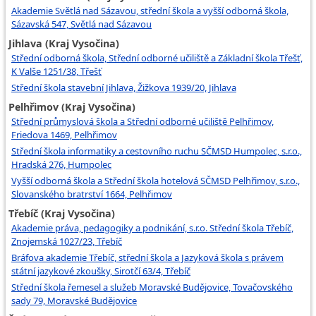
Akademie Světlá nad Sázavou, střední škola a vyšší odborná škola,
Sázavská 547, Světlá nad Sázavou
Jihlava (Kraj Vysočina)
Střední odborná škola, Střední odborné učiliště a Základní škola Třešť,
K Valše 1251/38, Třešť
Střední škola stavební Jihlava, Žižkova 1939/20, Jihlava
Pelhřimov (Kraj Vysočina)
Střední průmyslová škola a Střední odborné učiliště Pelhřimov,
Friedova 1469, Pelhřimov
Střední škola informatiky a cestovního ruchu SČMSD Humpolec, s.r.o.,
Hradská 276, Humpolec
Vyšší odborná škola a Střední škola hotelová SČMSD Pelhřimov, s.r.o.,
Slovanského bratrství 1664, Pelhřimov
Třebíč (Kraj Vysočina)
Akademie práva, pedagogiky a podnikání, s.r.o. Střední škola Třebíč,
Znojemská 1027/23, Třebíč
Bráfova akademie Třebíč, střední škola a Jazyková škola s právem
státní jazykové zkoušky, Sirotčí 63/4, Třebíč
Střední škola řemesel a služeb Moravské Budějovice, Tovačovského
sady 79, Moravské Budějovice