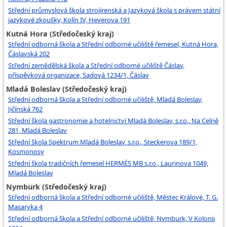
Střední průmyslová škola strojírenská a Jazyková škola s právem státní
jazykové zkoušky, Kolín IV, Heverova 191
Kutná Hora (Středočeský kraj)
Střední odborná škola a Střední odborné učiliště řemesel, Kutná Hora,
Čáslavská 202
Střední zemědělská škola a Střední odborné učiliště Čáslav,
příspěvková organizace, Sadová 1234/1, Čáslav
Mladá Boleslav (Středočeský kraj)
Střední odborná škola a Střední odborné učiliště, Mladá Boleslav,
Jičínská 762
Střední škola gastronomie a hotelnictví Mladá Boleslav, s.r.o., Na Celně
281, Mladá Boleslav
Střední škola Spektrum Mladá Boleslav, s.r.o., Steckerova 189/1,
Kosmonosy
Střední škola tradičních řemesel HERMÉS MB s.r.o., Laurinova 1049,
Mladá Boleslav
Nymburk (Středočeský kraj)
Střední odborná škola a Střední odborné učiliště, Městec Králové, T. G.
Masaryka 4
Střední odborná škola a Střední odborné učiliště, Nymburk, V Kolonii