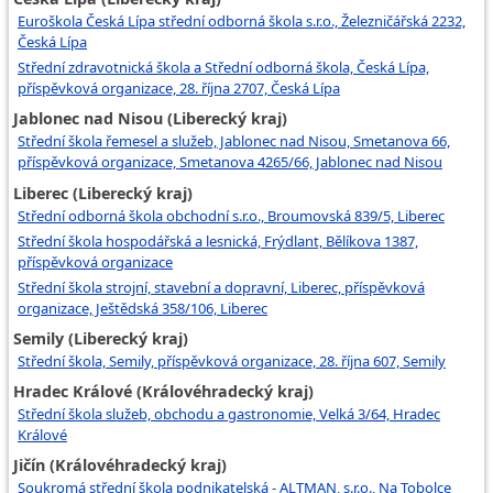
Euroškola Česká Lípa střední odborná škola s.r.o., Železničářská 2232,
Česká Lípa
Střední zdravotnická škola a Střední odborná škola, Česká Lípa,
příspěvková organizace, 28. října 2707, Česká Lípa
Jablonec nad Nisou (Liberecký kraj)
Střední škola řemesel a služeb, Jablonec nad Nisou, Smetanova 66,
příspěvková organizace, Smetanova 4265/66, Jablonec nad Nisou
Liberec (Liberecký kraj)
Střední odborná škola obchodní s.r.o., Broumovská 839/5, Liberec
Střední škola hospodářská a lesnická, Frýdlant, Bělíkova 1387,
příspěvková organizace
Střední škola strojní, stavební a dopravní, Liberec, příspěvková
organizace, Ještědská 358/106, Liberec
Semily (Liberecký kraj)
Střední škola, Semily, příspěvková organizace, 28. října 607, Semily
Hradec Králové (Královéhradecký kraj)
Střední škola služeb, obchodu a gastronomie, Velká 3/64, Hradec
Králové
Jičín (Královéhradecký kraj)
Soukromá střední škola podnikatelská - ALTMAN, s.r.o., Na Tobolce