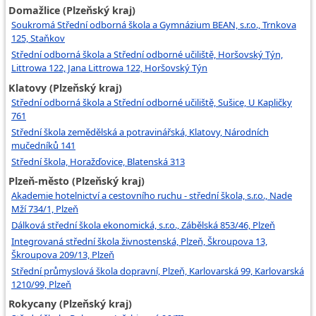
Domažlice (Plzeňský kraj)
Soukromá Střední odborná škola a Gymnázium BEAN, s.r.o., Trnkova
125, Staňkov
Střední odborná škola a Střední odborné učiliště, Horšovský Týn,
Littrowa 122, Jana Littrowa 122, Horšovský Týn
Klatovy (Plzeňský kraj)
Střední odborná škola a Střední odborné učiliště, Sušice, U Kapličky
761
Střední škola zemědělská a potravinářská, Klatovy, Národních
mučedníků 141
Střední škola, Horažďovice, Blatenská 313
Plzeň-město (Plzeňský kraj)
Akademie hotelnictví a cestovního ruchu - střední škola, s.r.o., Nade
Mží 734/1, Plzeň
Dálková střední škola ekonomická, s.r.o., Zábělská 853/46, Plzeň
Integrovaná střední škola živnostenská, Plzeň, Škroupova 13,
Škroupova 209/13, Plzeň
Střední průmyslová škola dopravní, Plzeň, Karlovarská 99, Karlovarská
1210/99, Plzeň
Rokycany (Plzeňský kraj)