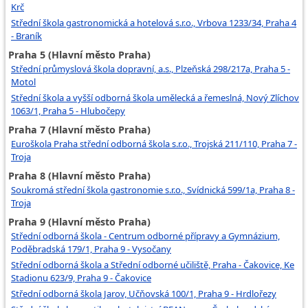
Krč
Střední škola gastronomická a hotelová s.r.o., Vrbova 1233/34, Praha 4
- Braník
Praha 5 (Hlavní město Praha)
Střední průmyslová škola dopravní, a.s., Plzeňská 298/217a, Praha 5 -
Motol
Střední škola a vyšší odborná škola umělecká a řemeslná, Nový Zlíchov
1063/1, Praha 5 - Hlubočepy
Praha 7 (Hlavní město Praha)
Euroškola Praha střední odborná škola s.r.o., Trojská 211/110, Praha 7 -
Troja
Praha 8 (Hlavní město Praha)
Soukromá střední škola gastronomie s.r.o., Svídnická 599/1a, Praha 8 -
Troja
Praha 9 (Hlavní město Praha)
Střední odborná škola - Centrum odborné přípravy a Gymnázium,
Poděbradská 179/1, Praha 9 - Vysočany
Střední odborná škola a Střední odborné učiliště, Praha - Čakovice, Ke
Stadionu 623/9, Praha 9 - Čakovice
Střední odborná škola Jarov, Učňovská 100/1, Praha 9 - Hrdlořezy