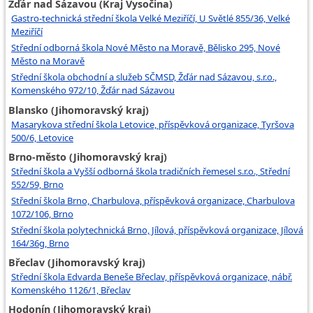
Žďár nad Sázavou (Kraj Vysočina)
Gastro-technická střední škola Velké Meziříčí, U Světlé 855/36, Velké
Meziříčí
Střední odborná škola Nové Město na Moravě, Bělisko 295, Nové
Město na Moravě
Střední škola obchodní a služeb SČMSD, Žďár nad Sázavou, s.r.o.,
Komenského 972/10, Žďár nad Sázavou
Blansko (Jihomoravský kraj)
Masarykova střední škola Letovice, příspěvková organizace, Tyršova
500/6, Letovice
Brno-město (Jihomoravský kraj)
Střední škola a Vyšší odborná škola tradičních řemesel s.r.o., Střední
552/59, Brno
Střední škola Brno, Charbulova, příspěvková organizace, Charbulova
1072/106, Brno
Střední škola polytechnická Brno, Jílová, příspěvková organizace, Jílová
164/36g, Brno
Břeclav (Jihomoravský kraj)
Střední škola Edvarda Beneše Břeclav, příspěvková organizace, nábř.
Komenského 1126/1, Břeclav
Hodonín (Jihomoravský kraj)