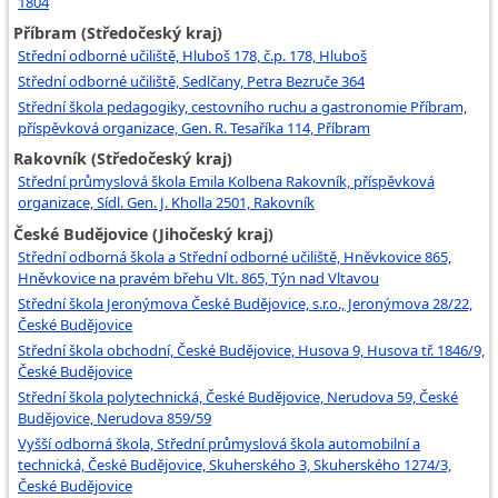
1804
Příbram (Středočeský kraj)
Střední odborné učiliště, Hluboš 178, č.p. 178, Hluboš
Střední odborné učiliště, Sedlčany, Petra Bezruče 364
Střední škola pedagogiky, cestovního ruchu a gastronomie Příbram,
příspěvková organizace, Gen. R. Tesaříka 114, Příbram
Rakovník (Středočeský kraj)
Střední průmyslová škola Emila Kolbena Rakovník, příspěvková
organizace, Sídl. Gen. J. Kholla 2501, Rakovník
České Budějovice (Jihočeský kraj)
Střední odborná škola a Střední odborné učiliště, Hněvkovice 865,
Hněvkovice na pravém břehu Vlt. 865, Týn nad Vltavou
Střední škola Jeronýmova České Budějovice, s.r.o., Jeronýmova 28/22,
České Budějovice
Střední škola obchodní, České Budějovice, Husova 9, Husova tř. 1846/9,
České Budějovice
Střední škola polytechnická, České Budějovice, Nerudova 59, České
Budějovice, Nerudova 859/59
Vyšší odborná škola, Střední průmyslová škola automobilní a
technická, České Budějovice, Skuherského 3, Skuherského 1274/3,
České Budějovice