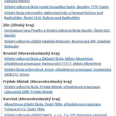
Valašské Meziříčí
Střední odborná škola Josefa Sousedíka Vsetín, Benátky 1779, Vsetín
Střední škola informatiky, elektrotechniky a řemesel Rožnov pod
Radhoštěm, Školní 1610, Rožnov pod Radhoštěm
Zlín (Zlínský kraj)
Gymnázium Jana Pivečky a Střední odborná škola Slavičín, Školní 822,
Slavičín
Střední odborné učiliště Valašské Klobouky, Brumovská 456, Valašské
Klobouky
Bruntál (Moravskoslezský kraj)
Střední odborná škola a Základní škola, Město Albrechtice,
příspěvková organizace, Nemocniční 117/11, Město Albrechtice
Střední škola průmyslová, Krnov, příspěvková organizace, Soukenická
2458/21C, Krnov
Frýdek-Místek (Moravskoslezský kraj)
Střední odborná škola, Frýdek-Místek, příspěvková organizace,
Lískovecká 2089, Frýdek-Místek
Karviná (Moravskoslezský kraj)
Albrechtova střední škola, Český Těšín, příspěvková organizace,
Tyršova 611/2, Český Těšín
Střední odborné učiliště DAKOL, s. r. o., č.p. 570, Petrovice u Karviné