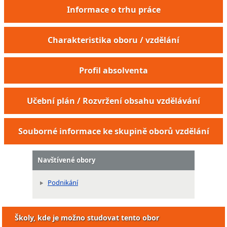
Informace o trhu práce
Charakteristika oboru / vzdělání
Profil absolventa
Učební plán / Rozvržení obsahu vzdělávání
Souborné informace ke skupině oborů vzdělání
Navštívené obory
Podnikání
Školy, kde je možno studovat tento obor